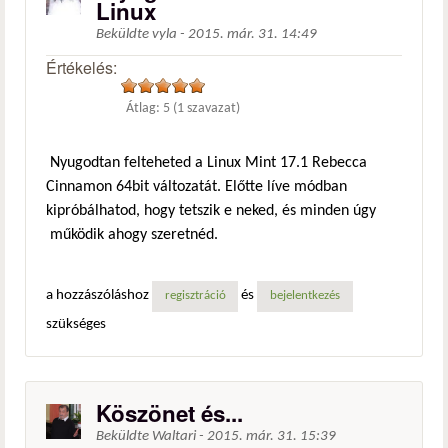
Linux
Beküldte
vyla
-
2015. már. 31. 14:49
Értékelés:
Átlag:
5
(
1
szavazat)
Nyugodtan felteheted a Linux Mint 17.1 Rebecca
Cinnamon 64bit változatát. Előtte líve módban
kipróbálhatod, hogy tetszik e neked, és minden úgy
működik ahogy szeretnéd.
a hozzászóláshoz
és
regisztráció
bejelentkezés
szükséges
Köszönet és...
Beküldte
Waltari
-
2015. már. 31. 15:39