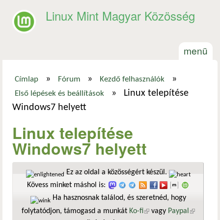
Ugrás a tartalomra
Linux Mint Magyar Közösség
menü
»
»
»
Címlap
Fórum
Kezdő felhasználók
Jelenlegi hely
»
Linux telepítése
Első lépések és beállítások
Windows7 helyett
Linux telepítése
Windows7 helyett
Ez az oldal a közösségért készül.
Kövess minket máshol is:
Ha hasznosnak találod, és szeretnéd, hogy
folytatódjon, támogasd a munkát
Ko-fi
(külső hivatkozás)
vagy
Paypal
(külső