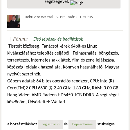
segítségével.
hivatkozá
Beküldte
Waltari
-
2015. már. 30. 20:09
Fórum:
Első lépések és beállítások
Tisztelt közösség! Tanácsot kérek 64bit-es Linux
kiválasztásához telepítés céljából. Felhasználás: böngészés,
torrentezés, internetes sakk játék, film és zene lejátszása,
közösségi oldalak használata. Könnyen használható, Magyar
nyelvűt szeretnék.
Gépem adatai: 64 bites operációs rendszer, CPU: Intel(R)
Core(TM)2 CPU 6600 @ 2.40 GHz 1.80 GHz, RAM: 3.00 GB,
Hang-Video: AMD Radeon HD6450 1GB DDR3. A segítséget
köszönöm, Üdvözlettel: Waltari
a hozzászóláshoz
és
szükséges
regisztráció
bejelentkezés