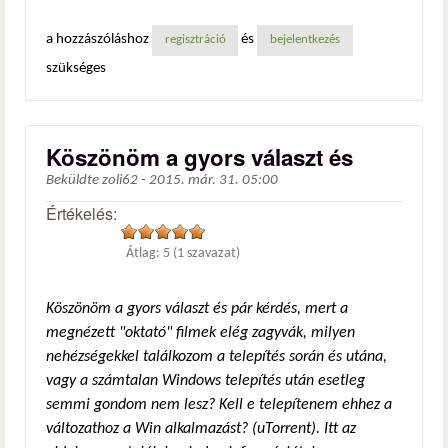
a hozzászóláshoz
és
regisztráció
bejelentkezés
szükséges
Köszönöm a gyors választ és
Beküldte
zoli62
-
2015. már. 31. 05:00
Értékelés:
Átlag:
5
(
1
szavazat)
Köszönöm a gyors választ és pár kérdés, mert a
megnézett "oktató" filmek elég zagyvák, milyen
nehézségekkel találkozom a telepítés során és utána,
vagy a számtalan Windows telepítés után esetleg
semmi gondom nem lesz? Kell e telepítenem ehhez a
változathoz a Win alkalmazást? (uTorrent). Itt az