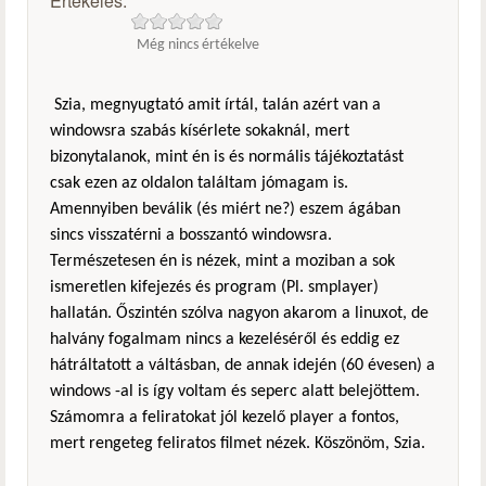
Értékelés:
Még nincs értékelve
Szia, megnyugtató amit írtál, talán azért van a
windowsra szabás kísérlete sokaknál, mert
bizonytalanok, mint én is és normális tájékoztatást
csak ezen az oldalon találtam jómagam is.
Amennyiben beválik (és miért ne?) eszem ágában
sincs visszatérni a bosszantó windowsra.
Természetesen én is nézek, mint a moziban a sok
ismeretlen kifejezés és program (Pl. smplayer)
hallatán. Őszintén szólva nagyon akarom a linuxot, de
halvány fogalmam nincs a kezeléséről és eddig ez
hátráltatott a váltásban, de annak idején (60 évesen) a
windows -al is így voltam és seperc alatt belejöttem.
Számomra a feliratokat jól kezelő player a fontos,
mert rengeteg feliratos filmet nézek. Köszönöm, Szia.