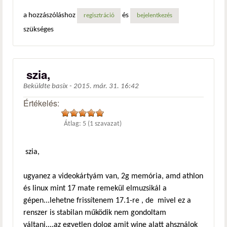
a hozzászóláshoz
és
regisztráció
bejelentkezés
szükséges
szia,
Beküldte
basix
-
2015. már. 31. 16:42
Értékelés:
Átlag:
5
(
1
szavazat)
szia,
ugyanez a videokártyám van, 2g memória, amd athlon
és linux mint 17 mate remekül elmuzsikál a
gépen...lehetne frissítenem 17.1-re , de mivel ez a
renszer is stabilan működik nem gondoltam
váltani....az egyetlen dolog amit wine alatt ahsználok