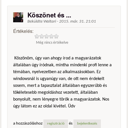
Köszönet és ...
Beküldte
Waltari
-
2015. már. 31. 21:01
Értékelés:
Még nincs értékelve
Köszönöm, úgy van ahogy írod a magyarázatok
általában úgy íródnak, mintha mindenki profi lenne a
témában, nyelvezetben az alkalmazásokban. Ez
windowsnál is ugyanúgy van, de ott nem érdekelt
sosem, mert a tapasztalat általában egyszerűbb és
tökéletesebb megoldáshoz vezetett, általában
bonyolult, nem lényegre törők a magyarázatok. Nos
úgy látom ez az oldal kivétel. Üdv
a hozzászóláshoz
és
regisztráció
bejelentkezés