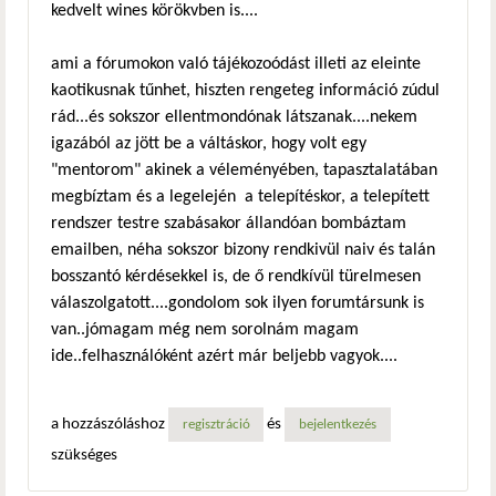
kedvelt wines körökvben is....
ami a fórumokon való tájékozoódást illeti az eleinte
kaotikusnak tűnhet, hiszten rengeteg információ zúdul
rád...és sokszor ellentmondónak látszanak....nekem
igazából az jött be a váltáskor, hogy volt egy
"mentorom" akinek a véleményében, tapasztalatában
megbíztam és a legelején a telepítéskor, a telepített
rendszer testre szabásakor állandóan bombáztam
emailben, néha sokszor bizony rendkivül naiv és talán
bosszantó kérdésekkel is, de ő rendkívül türelmesen
válaszolgatott....gondolom sok ilyen forumtársunk is
van..jómagam még nem sorolnám magam
ide..felhasználóként azért már beljebb vagyok....
a hozzászóláshoz
és
regisztráció
bejelentkezés
szükséges