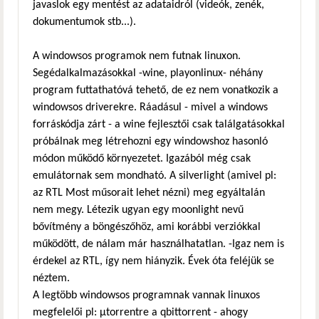
javaslok egy mentést az adataidról (videók, zenék,
dokumentumok stb...).
A windowsos programok nem futnak linuxon.
Segédalkalmazásokkal -wine, playonlinux- néhány
program futtathatóvá tehető, de ez nem vonatkozik a
windowsos driverekre. Ráadásul - mivel a windows
forráskódja zárt - a wine fejlesztői csak találgatásokkal
próbálnak meg létrehozni egy windowshoz hasonló
módon működő környezetet. Igazából még csak
emulátornak sem mondható. A silverlight (amivel pl:
az RTL Most műsorait lehet nézni) meg egyáltalán
nem megy. Létezik ugyan egy moonlight nevű
bővítmény a böngészőhöz, ami korábbi verziókkal
működött, de nálam már használhatatlan. -Igaz nem is
érdekel az RTL, így nem hiányzik. Évek óta feléjük se
néztem.
A legtöbb windowsos programnak vannak linuxos
megfelelői pl: μtorrentre a qbittorrent - ahogy