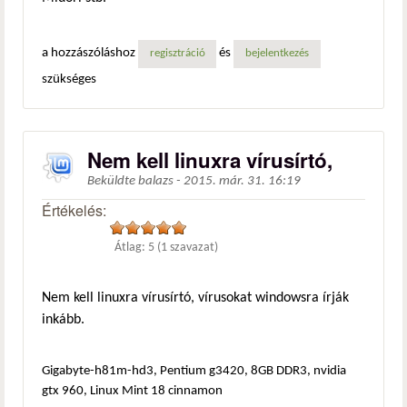
a hozzászóláshoz
és
regisztráció
bejelentkezés
szükséges
Nem kell linuxra vírusírtó,
Beküldte
balazs
-
2015. már. 31. 16:19
Értékelés:
Átlag:
5
(
1
szavazat)
Nem kell linuxra vírusírtó, vírusokat windowsra írják
inkább.
Gigabyte-h81m-hd3, Pentium g3420, 8GB DDR3, nvidia
gtx 960, Linux Mint 18 cinnamon