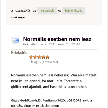
a hozzászóláshoz
és
regisztráció
bejelentkezés
szükséges
Normális esetben nem lesz
Beküldte
balazs
-
2015. már. 30. 22:44
Értékelés:
Átlag:
5
(
1
szavazat)
Normális esetben nem lesz nehézség. Win alkalmazást
nem kell telepíteni, ha már linux. Torrentre a
qbittorrent ajánlott, ami hasonlít is utorrenthez.
Gigabyte-h81m-hd3, Pentium g3420, 8GB DDR3, nvidia
gtx 960, Linux Mint 18 cinnamon