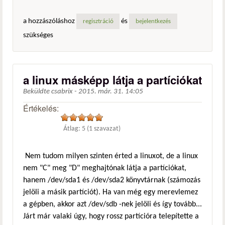
a hozzászóláshoz
és
regisztráció
bejelentkezés
szükséges
a linux másképp látja a partíciókat
Beküldte
csabrix
-
2015. már. 31. 14:05
Értékelés:
Átlag:
5
(
1
szavazat)
Nem tudom milyen szinten érted a linuxot, de a linux
nem "C" meg "D" meghajtónak látja a partíciókat,
hanem /dev/sda1 és /dev/sda2 könyvtárnak (számozás
jelöli a másik partíciót). Ha van még egy merevlemez
a gépben, akkor azt /dev/sdb -nek jelöli és így tovább...
Járt már valaki úgy, hogy rossz partícióra telepítette a