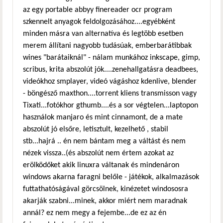
az egy portable abbyy finereader ocr program
szkennelt anyagok feldolgozásához....egyébként
minden másra van alternatíva és legtöbb esetben
merem állítani nagyobb tudásúak, emberbarátibbak
wines "barátaiknál" - nálam munkához inkscape, gimp,
scribus, krita abszolút jók....zenehallgatásra deadbees,
videókhoz smplayer, videó vágáshoz kdenlive, blender
- böngésző maxthon....torrent kliens transmisson vagy
Tixati...fotókhor gthumb....és a sor végtelen...laptopon
használok manjaro és mint cinnamont, de a mate
abszolút jó elsőre, letisztult, kezelhető , stabil
stb...hajrá .. én nem bántam meg a váltást és nem
nézek vissza..(és abszolút nem értem azokat az
erölködőket akik linuxra váltanak és mindenáron
windows akarna faragni belőle - játékok, alkalmazások
futtathatóságával görcsölnek, kinézetet windososra
akarják szabni...minek, akkor miért nem maradnak
annál? ez nem megy a fejembe...de ez az én