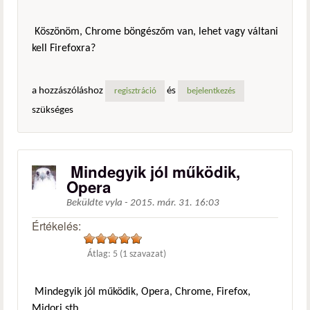
Köszönöm, Chrome böngészőm van, lehet vagy váltani
kell Firefoxra?
a hozzászóláshoz
és
regisztráció
bejelentkezés
szükséges
Mindegyik jól működik,
Opera
Beküldte
vyla
-
2015. már. 31. 16:03
Értékelés:
Átlag:
5
(
1
szavazat)
Mindegyik jól működik, Opera, Chrome, Firefox,
Midori stb.