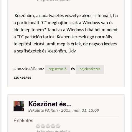
Köszönöm, az adatvasztés veszélye akkor is fennáll, ha
a partícionált "C" meghajtón csak a Windows van és
ide telepíteném? Tanulva a Windows hibáiból mindent
a "D" partíción tartok. Közben keresek egy normális
telepítési leírást, amit meg is értek, de nagyon kedves
a segítségetek és köszönöm, Üdv.
a hozzászóláshoz
és
regisztráció
bejelentkezés
szükséges
Köszönet és...
Beküldte
Waltari
-
2015. már. 31. 13:09
Értékelés: