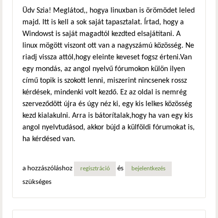
Üdv Szia! Meglátod,, hogya linuxban is örömödet leled
majd. Itt is kell a sok saját tapasztalat. Írtad, hogy a
Windowst is saját magadtól kezdted elsajátítani. A
linux mögött viszont ott van a nagyszámú közösség. Ne
riadj vissza attól,hogy eleinte keveset fogsz érteni.Van
egy mondás, az angol nyelvű fórumokon külön ilyen
című topik is szokott lenni, miszerint nincsenek rossz
kérdések, mindenki volt kezdő. Ez az oldal is nemrég
szerveződött újra és úgy néz ki, egy kis lelkes közösség
kezd kialakulni. Arra is bátorítalak,hogy ha van egy kis
angol nyelvtudásod, akkor bújd a külföldi fórumokat is,
ha kérdésed van.
a hozzászóláshoz
és
regisztráció
bejelentkezés
szükséges