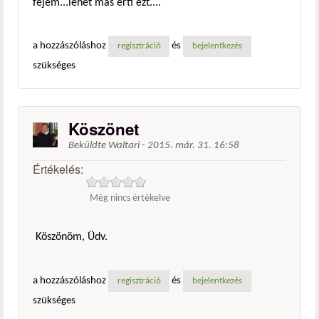
fejem...lehet más érti ezt....
a hozzászóláshoz
és
regisztráció
bejelentkezés
szükséges
Köszönet
Beküldte
Waltari
-
2015. már. 31. 16:58
Értékelés:
Még nincs értékelve
Köszönöm, Üdv.
a hozzászóláshoz
és
regisztráció
bejelentkezés
szükséges