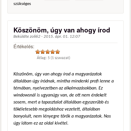
szükséges
Köszönöm, úgy van ahogy írod
Beküldte
zoli62
-
2015. ápr. 01. 12:07
Értékelés:
Átlag:
5
(
1
szavazat)
Köszönöm, úgy van ahogy írod a magyarázatok
általában úgy íródnak, mintha mindenki profi lenne a
témában, nyelvezetben az alkalmazásokban. Ez
windowsnál is ugyanúgy van, de ott nem érdekelt
sosem, mert a tapasztalat általában egyszerűbb és
tökéletesebb megoldáshoz vezetett, általában
bonyolult, nem lényegre törők a magyarázatok. Nos
úgy látom ez az oldal kivétel.