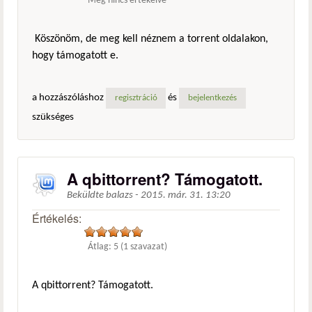
Még nincs értékelve
Köszönöm, de meg kell néznem a torrent oldalakon,
hogy támogatott e.
a hozzászóláshoz
és
regisztráció
bejelentkezés
szükséges
A qbittorrent? Támogatott.
Beküldte
balazs
-
2015. már. 31. 13:20
Értékelés:
Átlag:
5
(
1
szavazat)
A qbittorrent? Támogatott.