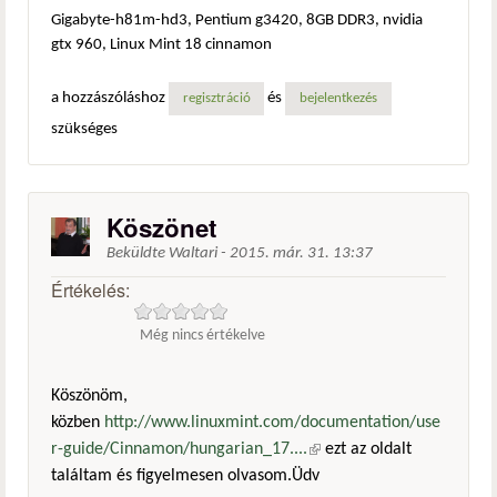
Gigabyte-h81m-hd3, Pentium g3420, 8GB DDR3, nvidia
gtx 960, Linux Mint 18 cinnamon
a hozzászóláshoz
és
regisztráció
bejelentkezés
szükséges
Köszönet
Beküldte
Waltari
-
2015. már. 31. 13:37
Értékelés:
Még nincs értékelve
Köszönöm,
közben
http://www.linuxmint.com/documentation/use
r-guide/Cinnamon/hungarian_17....
(külső hivatkozás)
ezt az oldalt
találtam és figyelmesen olvasom.Üdv