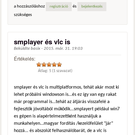
a hozzászóláshoz
és
regisztráció
bejelentkezés
szükséges
smplayer és vlc is
Beküldte
basix
-
2015. már. 31. 19:03
Értékelés:
Átlag:
5
(
1
szavazat)
smplayer és vlc is multiplatformos, tehát akár most ki
lehet próbálni windowson is...és ez így van egy rakat
már programmal is...tehát az átjárás visszafelé a
fejlesztők jóvoltából működik...smplayert például win7
es gépen is alapértelmezettként használjuk a
munkahelyen...magyar fordítás /kezelőfelület "jár"
hozzá... és abszolút felhasználóbarát, de a vlc is