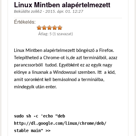
Linux Mintben alapértelmezett
Beküldte
zoli62
-
2015. ápr. 01. 12:27
Értékelés:
Átlag:
5
(
1
szavazat)
Linux Mintben alapértelmezett böngésző a Firefox.
Telepítheted a Chrome-ot is,de azt terminálból, azaz
parancssorbóll tudod. Egyébként ez az egyik nagy
előnye a linuxnak a Windowssal szemben. Itt a kód,
amit soronként kell bemásolnod a terminálba,
mindegyik után enter.
sudo sh -c 'echo "deb
http://dl.google.com/linux/chrome/deb/
stable main" >>