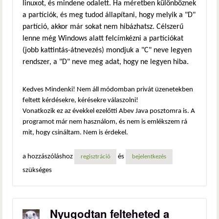
linuxot, és mindene odalett. Ha méretben különböznek
a partíciók, és meg tudod állapítani, hogy melyik a "D"
partíció, akkor már sokat nem hibázhatsz. Célszerű
lenne még Windows alatt felcímkézni a partíciókat
(jobb kattintás-átnevezés) mondjuk a "C" neve legyen
rendszer, a "D" neve meg adat, hogy ne legyen hiba.
Kedves Mindenki! Nem áll módomban privát üzenetekben
feltett kérdésekre, kérésekre válaszolni!
Vonatkozik ez az évekkel ezelőtti Abev Java posztomra is. A
programot már nem használom, és nem is emlékszem rá
mit, hogy csináltam. Nem is érdekel.
a hozzászóláshoz
és
regisztráció
bejelentkezés
szükséges
Nyugodtan felteheted a