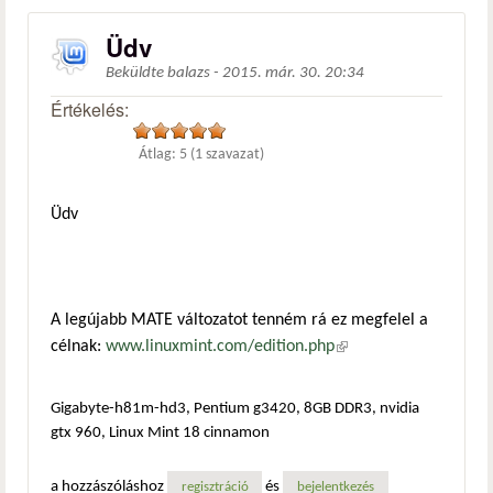
Üdv
Beküldte
balazs
-
2015. már. 30. 20:34
Értékelés:
Átlag:
5
(
1
szavazat)
Üdv
A legújabb MATE változatot tenném rá ez megfelel a
célnak:
www.linuxmint.com/edition.php
(külső hivatkozás)
Gigabyte-h81m-hd3, Pentium g3420, 8GB DDR3, nvidia
gtx 960, Linux Mint 18 cinnamon
a hozzászóláshoz
és
regisztráció
bejelentkezés