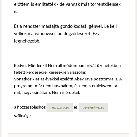
előttem is említették - de vannak más torrentkliensek
is.
Ez a rendszer másfajta gondolkodást igényel. Le kell
vetkőzni a windowsos beidegződéseket. Ez a
legnehezebb.
Kedves Mindenki! Nem áll módomban privát üzenetekben
feltett kérdésekre, kérésekre válaszolni!
Vonatkozik ez az évekkel ezelőtti Abev Java posztomra is. A
programot már nem használom, és nem is emlékszem rá
mit, hogy csináltam. Nem is érdekel.
a hozzászóláshoz
és
regisztráció
bejelentkezés
szükséges