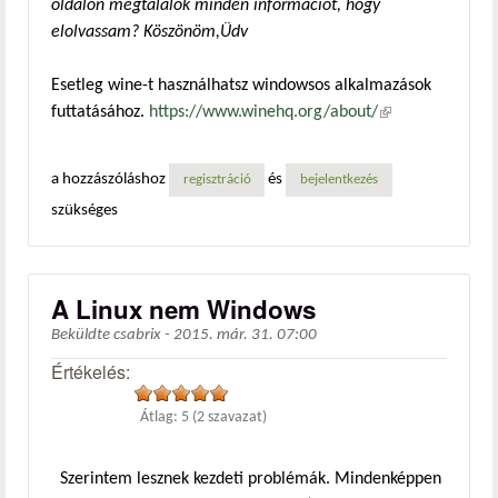
oldalon megtalálok minden információt, hogy
elolvassam? Köszönöm,Üdv
Esetleg wine-t használhatsz windowsos alkalmazások
futtatásához.
https://www.winehq.org/about/
(külső
hivatkozás)
a hozzászóláshoz
és
regisztráció
bejelentkezés
szükséges
A Linux nem Windows
Beküldte
csabrix
-
2015. már. 31. 07:00
Értékelés:
Átlag:
5
(
2
szavazat)
Szerintem lesznek kezdeti problémák. Mindenképpen