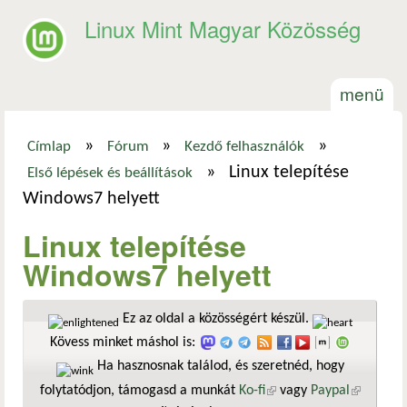
Ugrás a tartalomra
Linux Mint Magyar Közösség
menü
»
»
»
Címlap
Fórum
Kezdő felhasználók
Jelenlegi hely
»
Linux telepítése
Első lépések és beállítások
Windows7 helyett
Linux telepítése
Windows7 helyett
Ez az oldal a közösségért készül.
Kövess minket máshol is:
Ha hasznosnak találod, és szeretnéd, hogy
folytatódjon, támogasd a munkát
Ko-fi
(külső hivatkozás)
vagy
Paypal
(külső