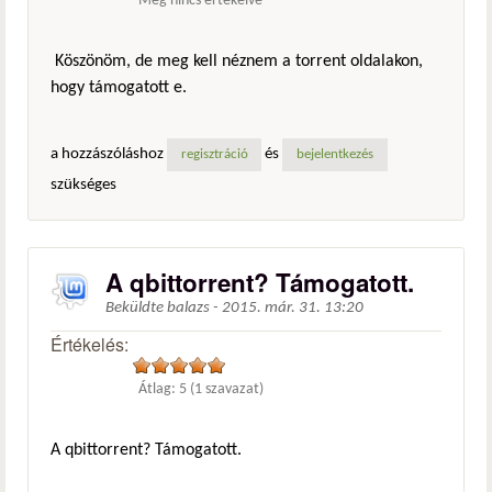
Még nincs értékelve
Köszönöm, de meg kell néznem a torrent oldalakon,
hogy támogatott e.
a hozzászóláshoz
és
regisztráció
bejelentkezés
szükséges
A qbittorrent? Támogatott.
Beküldte
balazs
-
2015. már. 31. 13:20
Értékelés:
Átlag:
5
(
1
szavazat)
A qbittorrent? Támogatott.