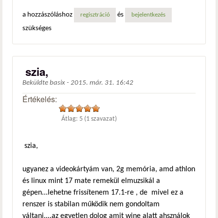
a hozzászóláshoz
és
regisztráció
bejelentkezés
szükséges
szia,
Beküldte
basix
-
2015. már. 31. 16:42
Értékelés:
Átlag:
5
(
1
szavazat)
szia,
ugyanez a videokártyám van, 2g memória, amd athlon
és linux mint 17 mate remekül elmuzsikál a
gépen...lehetne frissítenem 17.1-re , de mivel ez a
renszer is stabilan működik nem gondoltam
váltani....az egyetlen dolog amit wine alatt ahsználok