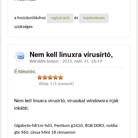
a hozzászóláshoz
és
regisztráció
bejelentkezés
szükséges
Nem kell linuxra vírusírtó,
Beküldte
balazs
-
2015. már. 31. 16:19
Értékelés:
Átlag:
5
(
1
szavazat)
Nem kell linuxra vírusírtó, vírusokat windowsra írják
inkább.
Gigabyte-h81m-hd3, Pentium g3420, 8GB DDR3, nvidia
gtx 960, Linux Mint 18 cinnamon