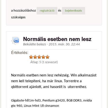
a hozzászóláshoz
és
regisztráció
bejelentkezés
szükséges
Normális esetben nem lesz
Beküldte
balazs
-
2015. már. 30. 22:44
Értékelés:
Átlag:
5
(
1
szavazat)
Normális esetben nem lesz nehézség. Win alkalmazást
nem kell telepíteni, ha már linux. Torrentre a
qbittorrent ajánlott, ami hasonlít is utorrenthez.
Gigabyte-h81m-hd3, Pentium g3420, 8GB DDR3, nvidia
gtx 960, Linux Mint 18 cinnamon