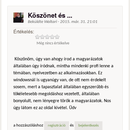
Köszönet és ...
Beküldte
Waltari
-
2015. már. 31. 21:01
Értékelés:
Még nincs értékelve
Köszönöm, úgy van ahogy írod a magyarázatok
általában úgy íródnak, mintha mindenki profi lenne a
témában, nyelvezetben az alkalmazásokban. Ez
windowsnál is ugyanúgy van, de ott nem érdekelt
sosem, mert a tapasztalat általában egyszerűbb és
tökéletesebb megoldáshoz vezetett, általában
bonyolult, nem lényegre törők a magyarázatok. Nos
úgy látom ez az oldal kivétel. Üdv
a hozzászóláshoz
és
regisztráció
bejelentkezés