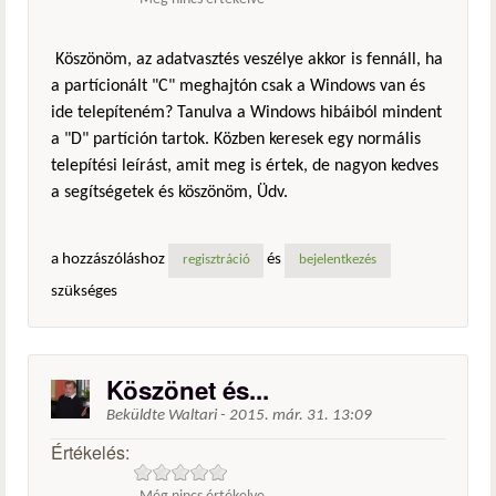
Köszönöm, az adatvasztés veszélye akkor is fennáll, ha
a partícionált "C" meghajtón csak a Windows van és
ide telepíteném? Tanulva a Windows hibáiból mindent
a "D" partíción tartok. Közben keresek egy normális
telepítési leírást, amit meg is értek, de nagyon kedves
a segítségetek és köszönöm, Üdv.
a hozzászóláshoz
és
regisztráció
bejelentkezés
szükséges
Köszönet és...
Beküldte
Waltari
-
2015. már. 31. 13:09
Értékelés: