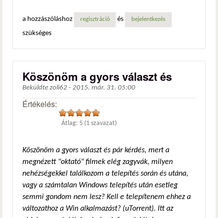
a hozzászóláshoz
és
regisztráció
bejelentkezés
szükséges
Köszönöm a gyors választ és
Beküldte
zoli62
-
2015. már. 31. 05:00
Értékelés:
Átlag:
5
(
1
szavazat)
Köszönöm a gyors választ és pár kérdés, mert a
megnézett "oktató" filmek elég zagyvák, milyen
nehézségekkel találkozom a telepítés során és utána,
vagy a számtalan Windows telepítés után esetleg
semmi gondom nem lesz? Kell e telepítenem ehhez a
változathoz a Win alkalmazást? (uTorrent). Itt az