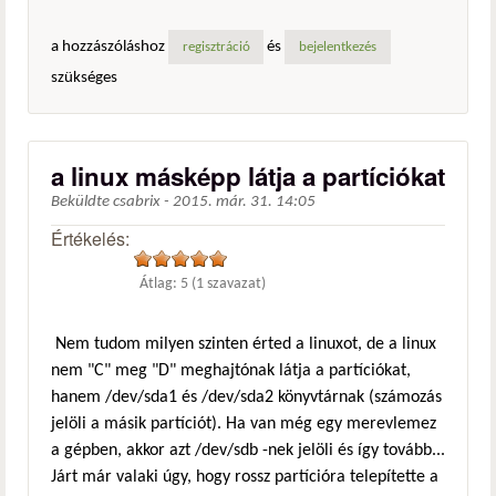
a hozzászóláshoz
és
regisztráció
bejelentkezés
szükséges
a linux másképp látja a partíciókat
Beküldte
csabrix
-
2015. már. 31. 14:05
Értékelés:
Átlag:
5
(
1
szavazat)
Nem tudom milyen szinten érted a linuxot, de a linux
nem "C" meg "D" meghajtónak látja a partíciókat,
hanem /dev/sda1 és /dev/sda2 könyvtárnak (számozás
jelöli a másik partíciót). Ha van még egy merevlemez
a gépben, akkor azt /dev/sdb -nek jelöli és így tovább...
Járt már valaki úgy, hogy rossz partícióra telepítette a