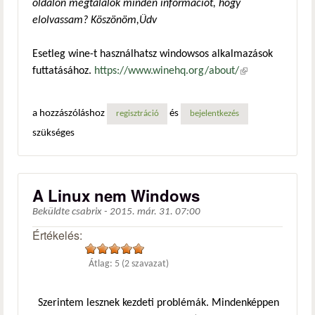
oldalon megtalálok minden információt, hogy
elolvassam? Köszönöm,Üdv
Esetleg wine-t használhatsz windowsos alkalmazások
futtatásához.
https://www.winehq.org/about/
(külső
hivatkozás)
a hozzászóláshoz
és
regisztráció
bejelentkezés
szükséges
A Linux nem Windows
Beküldte
csabrix
-
2015. már. 31. 07:00
Értékelés:
Átlag:
5
(
2
szavazat)
Szerintem lesznek kezdeti problémák. Mindenképpen