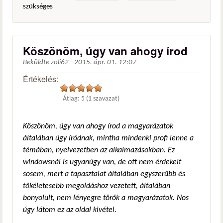
szükséges
Köszönöm, úgy van ahogy írod
Beküldte
zoli62
-
2015. ápr. 01. 12:07
Értékelés:
Átlag:
5
(
1
szavazat)
Köszönöm, úgy van ahogy írod a magyarázatok
általában úgy íródnak, mintha mindenki profi lenne a
témában, nyelvezetben az alkalmazásokban. Ez
windowsnál is ugyanúgy van, de ott nem érdekelt
sosem, mert a tapasztalat általában egyszerűbb és
tökéletesebb megoldáshoz vezetett, általában
bonyolult, nem lényegre törők a magyarázatok. Nos
úgy látom ez az oldal kivétel.