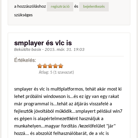
a hozzászóláshoz
és
regisztráció
bejelentkezés
szükséges
smplayer és vlc is
Beküldte
basix
-
2015. már. 31. 19:03
Értékelés:
Átlag:
5
(
1
szavazat)
smplayer és vlc is multiplatformos, tehát akár most ki
lehet próbálni windowson is...és ez így van egy rakat
már programmal is...tehát az átjárás visszafelé a
fejlesztők jóvoltából működik...smplayert például win7
es gépen is alapértelmezettként használjuk a
munkahelyen...magyar fordítás /kezelőfelület "jár"
hozzá... és abszolút felhasználóbarát, de a vlc is