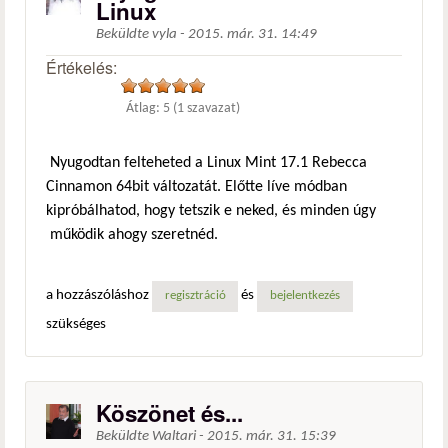
Linux
Beküldte
vyla
-
2015. már. 31. 14:49
Értékelés:
Átlag:
5
(
1
szavazat)
Nyugodtan felteheted a Linux Mint 17.1 Rebecca
Cinnamon 64bit változatát. Előtte líve módban
kipróbálhatod, hogy tetszik e neked, és minden úgy
működik ahogy szeretnéd.
a hozzászóláshoz
és
regisztráció
bejelentkezés
szükséges
Köszönet és...
Beküldte
Waltari
-
2015. már. 31. 15:39