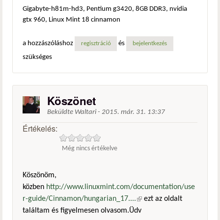
Gigabyte-h81m-hd3, Pentium g3420, 8GB DDR3, nvidia
gtx 960, Linux Mint 18 cinnamon
a hozzászóláshoz
és
regisztráció
bejelentkezés
szükséges
Köszönet
Beküldte
Waltari
-
2015. már. 31. 13:37
Értékelés:
Még nincs értékelve
Köszönöm,
közben
http://www.linuxmint.com/documentation/use
r-guide/Cinnamon/hungarian_17....
(külső hivatkozás)
ezt az oldalt
találtam és figyelmesen olvasom.Üdv