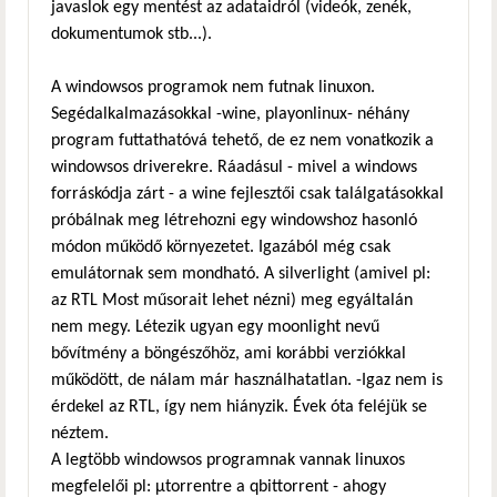
javaslok egy mentést az adataidról (videók, zenék,
dokumentumok stb...).
A windowsos programok nem futnak linuxon.
Segédalkalmazásokkal -wine, playonlinux- néhány
program futtathatóvá tehető, de ez nem vonatkozik a
windowsos driverekre. Ráadásul - mivel a windows
forráskódja zárt - a wine fejlesztői csak találgatásokkal
próbálnak meg létrehozni egy windowshoz hasonló
módon működő környezetet. Igazából még csak
emulátornak sem mondható. A silverlight (amivel pl:
az RTL Most műsorait lehet nézni) meg egyáltalán
nem megy. Létezik ugyan egy moonlight nevű
bővítmény a böngészőhöz, ami korábbi verziókkal
működött, de nálam már használhatatlan. -Igaz nem is
érdekel az RTL, így nem hiányzik. Évek óta feléjük se
néztem.
A legtöbb windowsos programnak vannak linuxos
megfelelői pl: μtorrentre a qbittorrent - ahogy