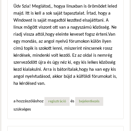
Üdv Szia! Meglátod,, hogya linuxban is örömödet leled
majd. Itt is kell a sok saját tapasztalat. Írtad, hogy a
Windowst is saját magadtól kezdted elsajátítani. A
linux mögött viszont ott van a nagyszámú közösség. Ne
riadj vissza attól,hogy eleinte keveset fogsz érteni.Van
egy mondás, az angol nyelvű fórumokon külön ilyen
című topik is szokott lenni, miszerint nincsenek rossz
kérdések, mindenki volt kezdő. Ez az oldal is nemrég
szerveződött újra és úgy néz ki, egy kis lelkes közösség
kezd kialakulni. Arra is bátorítalak,hogy ha van egy kis
angol nyelvtudásod, akkor bújd a külföldi fórumokat is,
ha kérdésed van.
a hozzászóláshoz
és
regisztráció
bejelentkezés
szükséges