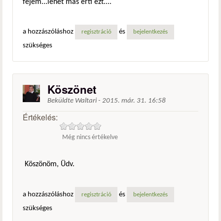
fejem...lehet más érti ezt....
a hozzászóláshoz
és
regisztráció
bejelentkezés
szükséges
Köszönet
Beküldte
Waltari
-
2015. már. 31. 16:58
Értékelés:
Még nincs értékelve
Köszönöm, Üdv.
a hozzászóláshoz
és
regisztráció
bejelentkezés
szükséges