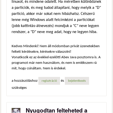
linuxot, és mindene odalett. Ha méretben különböznek
a partíciók, és meg tudod állapítani, hogy melyik a "D"
partíció, akkor már sokat nem hibázhatsz. Célszerű
lenne még Windows alatt felcímkézni a partíciókat
(jobb kattintás-átnevezés) mondjuk a "C" neve legyen
rendszer, a "D" neve meg adat, hogy ne legyen hiba.
Kedves Mindenki! Nem áll módomban privát üzenetekben
feltett kérdésekre, kérésekre válaszolni!
Vonatkozik ez az évekkel ezelőtti Abev Java posztomra is. A
programot már nem használom, és nem is emlékszem rá
mit, hogy csináltam. Nem is érdekel.
a hozzászóláshoz
és
regisztráció
bejelentkezés
szükséges
Nyugodtan felteheted a