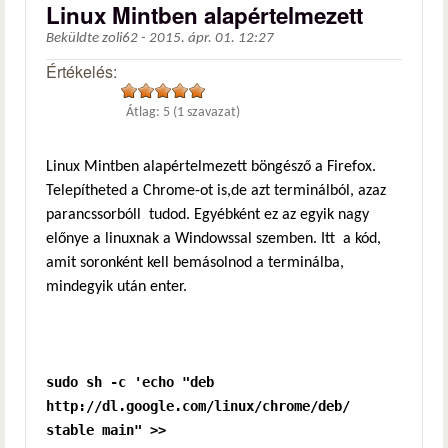
Linux Mintben alapértelmezett
Beküldte
zoli62
-
2015. ápr. 01. 12:27
Értékelés:
Átlag:
5
(
1
szavazat)
Linux Mintben alapértelmezett böngésző a Firefox.
Telepítheted a Chrome-ot is,de azt terminálból, azaz
parancssorbóll tudod. Egyébként ez az egyik nagy
előnye a linuxnak a Windowssal szemben. Itt a kód,
amit soronként kell bemásolnod a terminálba,
mindegyik után enter.
sudo sh -c 'echo "deb
http://dl.google.com/linux/chrome/deb/
stable main" >>