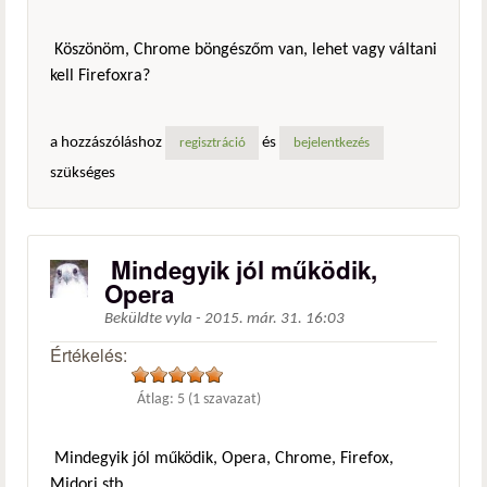
Köszönöm, Chrome böngészőm van, lehet vagy váltani
kell Firefoxra?
a hozzászóláshoz
és
regisztráció
bejelentkezés
szükséges
Mindegyik jól működik,
Opera
Beküldte
vyla
-
2015. már. 31. 16:03
Értékelés:
Átlag:
5
(
1
szavazat)
Mindegyik jól működik, Opera, Chrome, Firefox,
Midori stb.