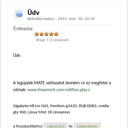
Üdv
Beküldte
balazs
-
2015. már. 30. 20:34
Értékelés:
Átlag:
5
(
1
szavazat)
Üdv
A legújabb MATE változatot tenném rá ez megfelel a
célnak:
www.linuxmint.com/edition.php
(külső hivatkozás)
Gigabyte-h81m-hd3, Pentium g3420, 8GB DDR3, nvidia
gtx 960, Linux Mint 18 cinnamon
a hozzászóláshoz
és
regisztráció
bejelentkezés