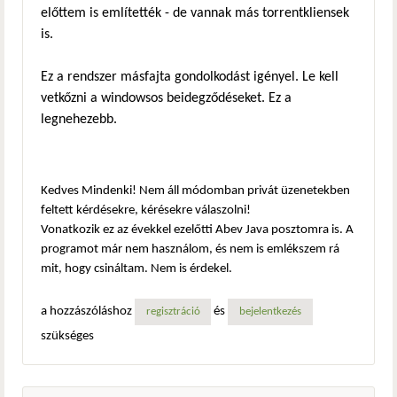
előttem is említették - de vannak más torrentkliensek
is.
Ez a rendszer másfajta gondolkodást igényel. Le kell
vetkőzni a windowsos beidegződéseket. Ez a
legnehezebb.
Kedves Mindenki! Nem áll módomban privát üzenetekben
feltett kérdésekre, kérésekre válaszolni!
Vonatkozik ez az évekkel ezelőtti Abev Java posztomra is. A
programot már nem használom, és nem is emlékszem rá
mit, hogy csináltam. Nem is érdekel.
a hozzászóláshoz
és
regisztráció
bejelentkezés
szükséges