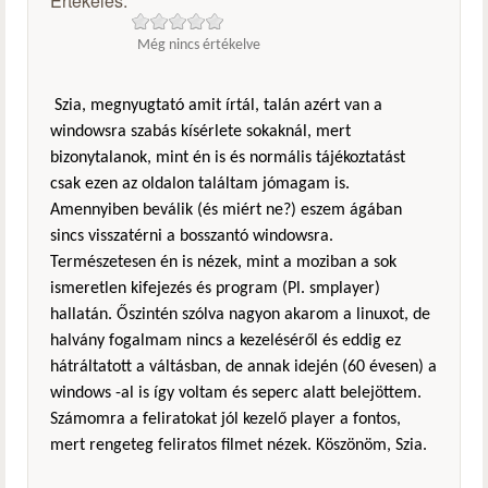
Értékelés:
Még nincs értékelve
Szia, megnyugtató amit írtál, talán azért van a
windowsra szabás kísérlete sokaknál, mert
bizonytalanok, mint én is és normális tájékoztatást
csak ezen az oldalon találtam jómagam is.
Amennyiben beválik (és miért ne?) eszem ágában
sincs visszatérni a bosszantó windowsra.
Természetesen én is nézek, mint a moziban a sok
ismeretlen kifejezés és program (Pl. smplayer)
hallatán. Őszintén szólva nagyon akarom a linuxot, de
halvány fogalmam nincs a kezeléséről és eddig ez
hátráltatott a váltásban, de annak idején (60 évesen) a
windows -al is így voltam és seperc alatt belejöttem.
Számomra a feliratokat jól kezelő player a fontos,
mert rengeteg feliratos filmet nézek. Köszönöm, Szia.