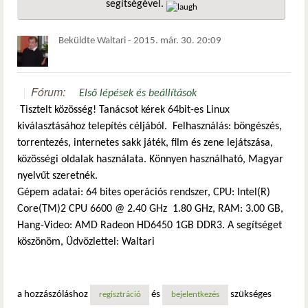
segítségével.
hivatkozá
Beküldte
Waltari
-
2015. már. 30. 20:09
Fórum:
Első lépések és beállítások
Tisztelt közösség! Tanácsot kérek 64bit-es Linux
kiválasztásához telepítés céljából. Felhasználás: böngészés,
torrentezés, internetes sakk játék, film és zene lejátszása,
közösségi oldalak használata. Könnyen használható, Magyar
nyelvűt szeretnék.
Gépem adatai: 64 bites operációs rendszer, CPU: Intel(R)
Core(TM)2 CPU 6600 @ 2.40 GHz 1.80 GHz, RAM: 3.00 GB,
Hang-Video: AMD Radeon HD6450 1GB DDR3. A segítséget
köszönöm, Üdvözlettel: Waltari
a hozzászóláshoz
és
szükséges
regisztráció
bejelentkezés