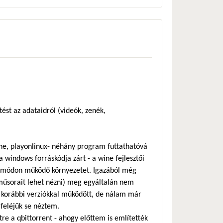
st az adataidról (videók, zenék,
e, playonlinux- néhány program futtathatóvá
 windows forráskódja zárt - a wine fejlesztői
ó módon működő környezetet. Igazából még
műsorait lehet nézni) meg egyáltalán nem
 korábbi verziókkal működött, de nálam már
 feléjük se néztem.
e a qbittorrent - ahogy előttem is említették