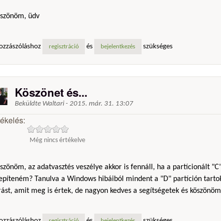
szönöm, üdv
ozzászóláshoz
és
szükséges
regisztráció
bejelentkezés
Köszönet és...
Beküldte
Waltari
-
2015. már. 31. 13:07
tékelés:
Még nincs értékelve
zönöm, az adatvasztés veszélye akkor is fennáll, ha a partícionált 
epíteném? Tanulva a Windows hibáiból mindent a "D" partíción tartok
rást, amit meg is értek, de nagyon kedves a segítségetek és köszönöm
ozzászóláshoz
és
szükséges