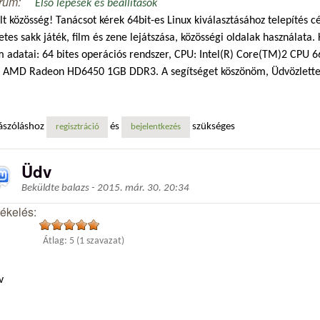
rum:
Első lépések és beállítások
lt közösség! Tanácsot kérek 64bit-es Linux kiválasztásához telepítés c
etes sakk játék, film és zene lejátszása, közösségi oldalak használat
 adatai: 64 bites operációs rendszer, CPU: Intel(R) Core(TM)2 CPU
: AMD Radeon HD6450 1GB DDR3. A segítséget köszönöm, Üdvözlettel
ászóláshoz
és
szükséges
regisztráció
bejelentkezés
Üdv
Beküldte
balazs
-
2015. már. 30. 20:34
tékelés:
Átlag:
5
(
1
szavazat)
v