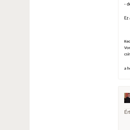
- d
Ez 
Ked
Von
csi
a h
Ér