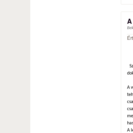
A
Be
Ér
Sz
do
A 
teh
cs
cs
me
has
A l