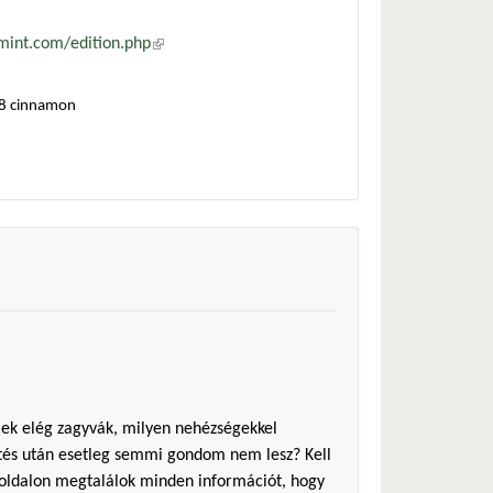
mint.com/edition.php
(külső hivatkozás)
18 cinnamon
mek elég zagyvák, milyen nehézségekkel
ítés után esetleg semmi gondom nem lesz? Kell
z oldalon megtalálok minden információt, hogy