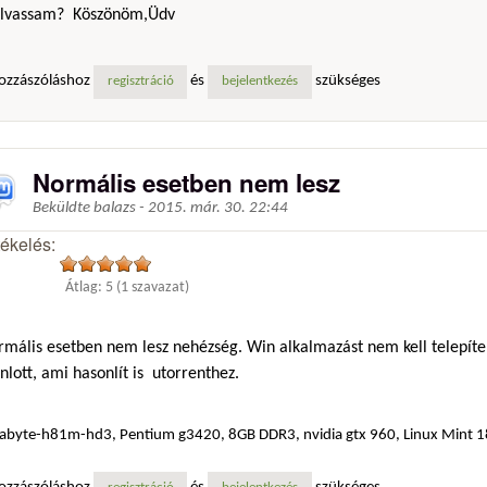
olvassam? Köszönöm,Üdv
ozzászóláshoz
és
szükséges
regisztráció
bejelentkezés
Normális esetben nem lesz
Beküldte
balazs
-
2015. már. 30. 22:44
tékelés:
Átlag:
5
(
1
szavazat)
mális esetben nem lesz nehézség. Win alkalmazást nem kell telepíten
nlott, ami hasonlít is utorrenthez.
abyte-h81m-hd3, Pentium g3420, 8GB DDR3, nvidia gtx 960, Linux Mint 