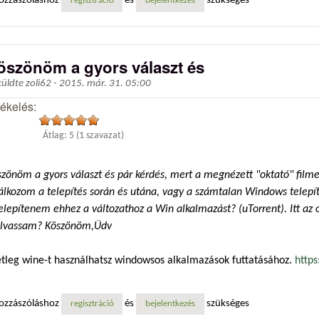
ozzászóláshoz
és
szükséges
regisztráció
bejelentkezés
öszönöm a gyors választ és
küldte
zoli62
-
2015. már. 31. 05:00
tékelés:
Átlag:
5
(
1
szavazat)
zönöm a gyors választ és pár kérdés, mert a megnézett "oktató" film
lálkozom a telepítés során és utána, vagy a számtalan Windows telep
elepítenem ehhez a változathoz a Win alkalmazást? (uTorrent). Itt a
olvassam? Köszönöm,Üdv
etleg wine-t használhatsz windowsos alkalmazások futtatásához.
http
ozzászóláshoz
és
szükséges
regisztráció
bejelentkezés