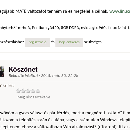
legújabb MATE változatot tenném rá ez megfelel a célnak:
www.linux
abyte-h81m-hd3, Pentium g3420, 8GB DDR3, nvidia gtx 960, Linux Mint 
ozzászóláshoz
és
szükséges
regisztráció
bejelentkezés
Köszönet
Beküldte
Waltari
-
2015. már. 30. 22:28
tékelés:
Még nincs értékelve
szönöm a gyors választ és pár kérdés, mert a megnézett "oktató" fil
lálkozom a telepítés során és utána, vagy a számtalan Windows telep
elepítenem ehhez a változathoz a Win alkalmazást? (uTorrent). Itt a