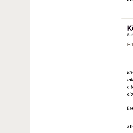
a h
K
Be
Ér
Kös
ta
e t
el
Es
a h