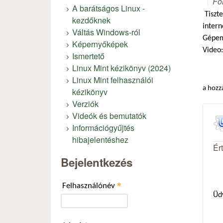
Fó
A barátságos Linux -
Tiszte
kezdőknek
intern
Váltás Windows-ról
Gépem
Képernyőképek
Video
Ismertető
Linux Mint kézikönyv (2024)
Linux Mint felhasználói
a hozz
kézikönyv
Verziók
Videók és bemutatók
Információgyűjtés
hibajelentéshez
Ér
Bejelentkezés
*
Felhasználónév
Üd