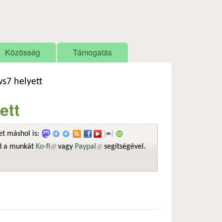
Közösség
Támogatás
s7 helyett
ett
t máshol is:
sd a munkát
Ko-fi
(külső hivatkozás)
vagy
Paypal
(külső hivatkozás)
segítségével.