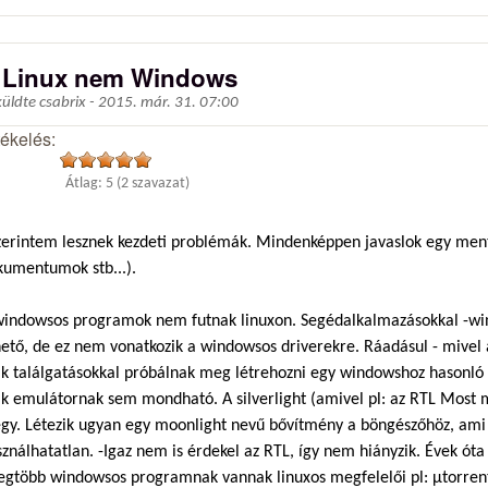
 Linux nem Windows
küldte
csabrix
-
2015. már. 31. 07:00
tékelés:
Átlag:
5
(
2
szavazat)
erintem lesznek kezdeti problémák. Mindenképpen javaslok egy menté
kumentumok stb...).
windowsos programok nem futnak linuxon. Segédalkalmazásokkal -win
ető, de ez nem vonatkozik a windowsos driverekre. Ráadásul - mivel a
ak találgatásokkal próbálnak meg létrehozni egy windowshoz hasonl
ak emulátornak sem mondható. A silverlight (amivel pl: az RTL Most 
gy. Létezik ugyan egy moonlight nevű bővítmény a böngészőhöz, ami
ználhatatlan. -Igaz nem is érdekel az RTL, így nem hiányzik. Évek óta
egtöbb windowsos programnak vannak linuxos megfelelői pl: μtorrentr