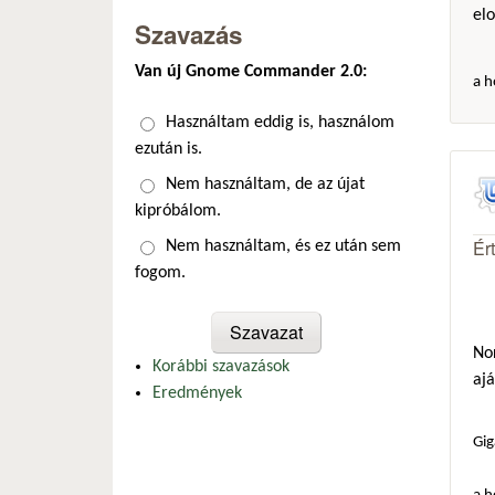
el
Szavazás
Van új Gnome Commander 2.0:
a h
Választások
Használtam eddig is, használom
ezután is.
Nem használtam, de az újat
kipróbálom.
Ér
Nem használtam, és ez után sem
fogom.
Nor
Korábbi szavazások
ajá
Eredmények
Gig