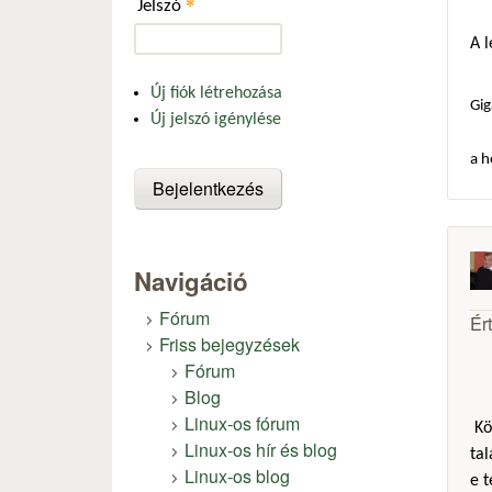
*
Jelszó
A 
Új fiók létrehozása
Gig
Új jelszó igénylése
a h
Navigáció
Fórum
Ér
Friss bejegyzések
Fórum
Blog
Linux-os fórum
Kö
Linux-os hír és blog
ta
Linux-os blog
e t