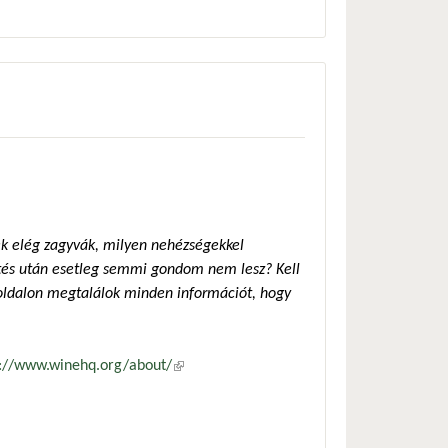
ek elég zagyvák, milyen nehézségekkel
ítés után esetleg semmi gondom nem lesz? Kell
z oldalon megtalálok minden információt, hogy
s://www.winehq.org/about/
(külső hivatkozás)