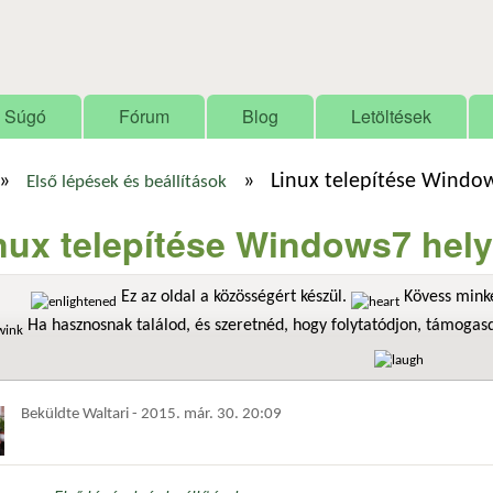
Ugrás a tartalomra
Súgó
Fórum
Blog
Letöltések
»
»
Linux telepítése Window
Első lépések és beállítások
nux telepítése Windows7 hely
Ez az oldal a közösségért készül.
Kövess minke
Ha hasznosnak találod, és szeretnéd, hogy folytatódjon, támoga
Beküldte
Waltari
-
2015. már. 30. 20:09