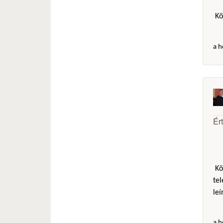
Kö
a h
Ér
Kös
tel
leí
a h