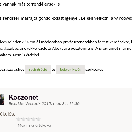
e vannak más torrentkliensek is.
a rendszer másfajta gondolkodást igényel. Le kell vetkőzni a window
ves Mindenki! Nem áll módomban privát üzenetekben feltett kérdésekre, k
atkozik ez az évekkel ezelőtti Abev Java posztomra is. A programot már n
náltam. Nem is érdekel.
ozzászóláshoz
és
szükséges
regisztráció
bejelentkezés
Köszönet
Beküldte
Waltari
-
2015. már. 31. 12:36
tékelés:
Még nincs értékelve