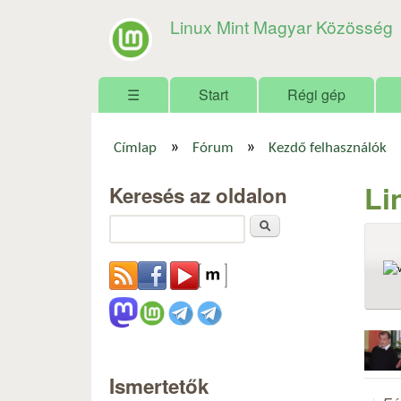
Linux Mint Magyar Közösség
Főmenü
☰
Start
Régi gép
»
»
Címlap
Fórum
Kezdő felhasználók
Jelenlegi hely
Li
Keresés az oldalon
Keresés
Ismertetők