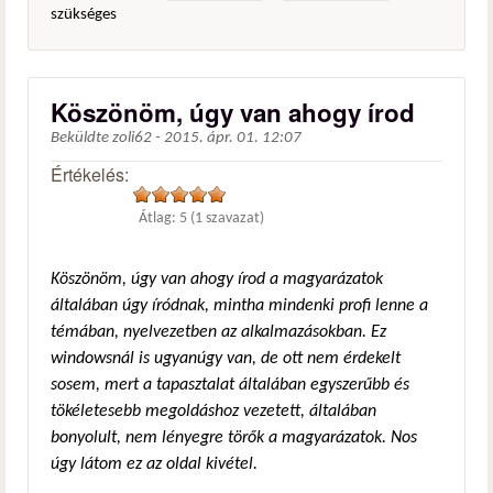
szükséges
Köszönöm, úgy van ahogy írod
Beküldte
zoli62
-
2015. ápr. 01. 12:07
Értékelés:
Átlag:
5
(
1
szavazat)
Köszönöm, úgy van ahogy írod a magyarázatok
általában úgy íródnak, mintha mindenki profi lenne a
témában, nyelvezetben az alkalmazásokban. Ez
windowsnál is ugyanúgy van, de ott nem érdekelt
sosem, mert a tapasztalat általában egyszerűbb és
tökéletesebb megoldáshoz vezetett, általában
bonyolult, nem lényegre törők a magyarázatok. Nos
úgy látom ez az oldal kivétel.