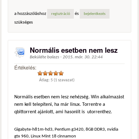
a hozzászóláshoz
és
regisztráció
bejelentkezés
szükséges
Normális esetben nem lesz
Beküldte
balazs
-
2015. már. 30. 22:44
Értékelés:
Átlag:
5
(
1
szavazat)
Normális esetben nem lesz nehézség. Win alkalmazást
nem kell telepíteni, ha már linux. Torrentre a
qbittorrent ajánlott, ami hasonlít is utorrenthez.
Gigabyte-h81m-hd3, Pentium g3420, 8GB DDR3, nvidia
gtx 960, Linux Mint 18 cinnamon