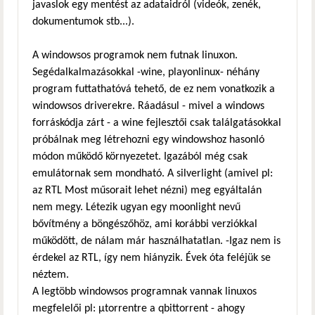
javaslok egy mentést az adataidról (videók, zenék,
dokumentumok stb...).
A windowsos programok nem futnak linuxon.
Segédalkalmazásokkal -wine, playonlinux- néhány
program futtathatóvá tehető, de ez nem vonatkozik a
windowsos driverekre. Ráadásul - mivel a windows
forráskódja zárt - a wine fejlesztői csak találgatásokkal
próbálnak meg létrehozni egy windowshoz hasonló
módon működő környezetet. Igazából még csak
emulátornak sem mondható. A silverlight (amivel pl:
az RTL Most műsorait lehet nézni) meg egyáltalán
nem megy. Létezik ugyan egy moonlight nevű
bővítmény a böngészőhöz, ami korábbi verziókkal
működött, de nálam már használhatatlan. -Igaz nem is
érdekel az RTL, így nem hiányzik. Évek óta feléjük se
néztem.
A legtöbb windowsos programnak vannak linuxos
megfelelői pl: μtorrentre a qbittorrent - ahogy