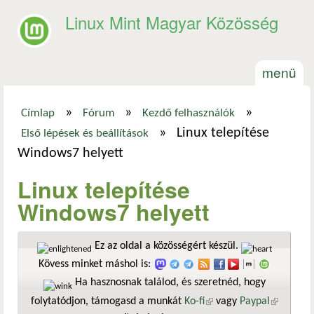
Ugrás a tartalomra
Linux Mint Magyar Közösség
menü
»
»
»
Címlap
Fórum
Kezdő felhasználók
Jelenlegi hely
»
Linux telepítése
Első lépések és beállítások
Windows7 helyett
Linux telepítése
Windows7 helyett
Ez az oldal a közösségért készül.
Kövess minket máshol is:
Ha hasznosnak találod, és szeretnéd, hogy
folytatódjon, támogasd a munkát
Ko-fi
(külső hivatkozás)
vagy
Paypal
(külső