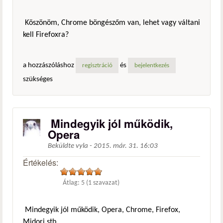
Köszönöm, Chrome böngészőm van, lehet vagy váltani
kell Firefoxra?
a hozzászóláshoz
és
regisztráció
bejelentkezés
szükséges
Mindegyik jól működik,
Opera
Beküldte
vyla
-
2015. már. 31. 16:03
Értékelés:
Átlag:
5
(
1
szavazat)
Mindegyik jól működik, Opera, Chrome, Firefox,
Midori stb.