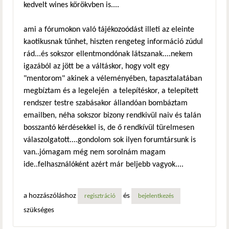
kedvelt wines körökvben is....
ami a fórumokon való tájékozoódást illeti az eleinte
kaotikusnak tűnhet, hiszten rengeteg információ zúdul
rád...és sokszor ellentmondónak látszanak....nekem
igazából az jött be a váltáskor, hogy volt egy
"mentorom" akinek a véleményében, tapasztalatában
megbíztam és a legelején a telepítéskor, a telepített
rendszer testre szabásakor állandóan bombáztam
emailben, néha sokszor bizony rendkivül naiv és talán
bosszantó kérdésekkel is, de ő rendkívül türelmesen
válaszolgatott....gondolom sok ilyen forumtársunk is
van..jómagam még nem sorolnám magam
ide..felhasználóként azért már beljebb vagyok....
a hozzászóláshoz
és
regisztráció
bejelentkezés
szükséges