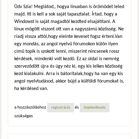
Üdv Szia! Meglátod,, hogya linuxban is örömödet leled
majd. Itt is kell a sok saját tapasztalat. Írtad, hogy a
Windowst is saját magadtól kezdted elsajátítani. A
linux mögött viszont ott van a nagyszámú közösség. Ne
riadj vissza attól,hogy eleinte keveset fogsz érteni.Van
egy mondás, az angol nyelvű fórumokon külön ilyen
című topik is szokott lenni, miszerint nincsenek rossz
kérdések, mindenki volt kezdő. Ez az oldal is nemrég
szerveződött újra és úgy néz ki, egy kis lelkes közösség
kezd kialakulni. Arra is bátorítalak,hogy ha van egy kis
angol nyelvtudásod, akkor bújd a külföldi fórumokat is,
ha kérdésed van.
a hozzászóláshoz
és
regisztráció
bejelentkezés
szükséges