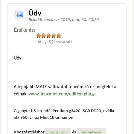
Üdv
Beküldte
balazs
-
2015. már. 30. 20:34
Értékelés:
Átlag:
5
(
1
szavazat)
Üdv
A legújabb MATE változatot tenném rá ez megfelel a
célnak:
www.linuxmint.com/edition.php
(külső hivatkozás)
Gigabyte-h81m-hd3, Pentium g3420, 8GB DDR3, nvidia
gtx 960, Linux Mint 18 cinnamon
a hozzászóláshoz
és
regisztráció
bejelentkezés