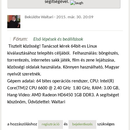
segítségével.
hivatkozá
Beküldte
Waltari
-
2015. már. 30. 20:09
Fórum:
Első lépések és beállítások
Tisztelt közösség! Tanácsot kérek 64bit-es Linux
kiválasztásához telepítés céljából. Felhasználás: böngészés,
torrentezés, internetes sakk játék, film és zene lejátszása,
közösségi oldalak használata. Könnyen használható, Magyar
nyelvűt szeretnék.
Gépem adatai: 64 bites operációs rendszer, CPU: Intel(R)
Core(TM)2 CPU 6600 @ 2.40 GHz 1.80 GHz, RAM: 3.00 GB,
Hang-Video: AMD Radeon HD6450 1GB DDR3. A segítséget
köszönöm, Üdvözlettel: Waltari
a hozzászóláshoz
és
szükséges
regisztráció
bejelentkezés