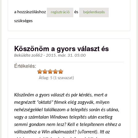
a hozzászóláshoz
és
regisztráció
bejelentkezés
szükséges
Köszönöm a gyors választ és
Beküldte
zoli62
-
2015. már. 31. 05:00
Értékelés:
Átlag:
5
(
1
szavazat)
Köszönöm a gyors választ és pár kérdés, mert a
megnézett "oktató" filmek elég zagyvák, milyen
nehézségekkel találkozom a telepítés során és utána,
vagy a számtalan Windows telepítés után esetleg
semmi gondom nem lesz? Kell e telepítenem ehhez a
változathoz a Win alkalmazást? (uTorrent). Itt az