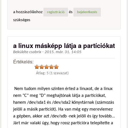
a hozzászóláshoz
és
regisztráció
bejelentkezés
szükséges
a linux másképp látja a partíciókat
Beküldte
csabrix
-
2015. már. 31. 14:05
Értékelés:
Átlag:
5
(
1
szavazat)
Nem tudom milyen szinten érted a linuxot, de a linux
nem "C" meg "D" meghajtónak látja a partíciókat,
hanem /dev/sda1 és /dev/sda2 könyvtárnak (számozás
jelöli a másik partíciót). Ha van még egy merevlemez
a gépben, akkor azt /dev/sdb -nek jelöli és így tovább...
Járt már valaki úgy, hogy rossz partícióra telepítette a