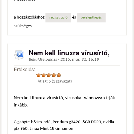
a hozzászóláshoz
és
regisztráció
bejelentkezés
szükséges
Nem kell linuxra vírusírtó,
Beküldte
balazs
-
2015. már. 31. 16:19
Értékelés:
Átlag:
5
(
1
szavazat)
Nem kell linuxra vírusírtó, vírusokat windowsra írják
inkább.
Gigabyte-h81m-hd3, Pentium g3420, 8GB DDR3, nvidia
gtx 960, Linux Mint 18 cinnamon