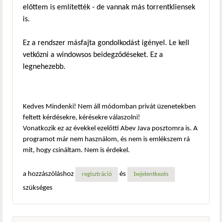
előttem is említették - de vannak más torrentkliensek
is.
Ez a rendszer másfajta gondolkodást igényel. Le kell
vetkőzni a windowsos beidegződéseket. Ez a
legnehezebb.
Kedves Mindenki! Nem áll módomban privát üzenetekben
feltett kérdésekre, kérésekre válaszolni!
Vonatkozik ez az évekkel ezelőtti Abev Java posztomra is. A
programot már nem használom, és nem is emlékszem rá
mit, hogy csináltam. Nem is érdekel.
a hozzászóláshoz
és
regisztráció
bejelentkezés
szükséges