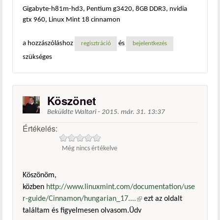
Gigabyte-h81m-hd3, Pentium g3420, 8GB DDR3, nvidia
gtx 960, Linux Mint 18 cinnamon
a hozzászóláshoz
és
regisztráció
bejelentkezés
szükséges
Köszönet
Beküldte
Waltari
-
2015. már. 31. 13:37
Értékelés:
Még nincs értékelve
Köszönöm,
közben
http://www.linuxmint.com/documentation/use
r-guide/Cinnamon/hungarian_17....
(külső hivatkozás)
ezt az oldalt
találtam és figyelmesen olvasom.Üdv