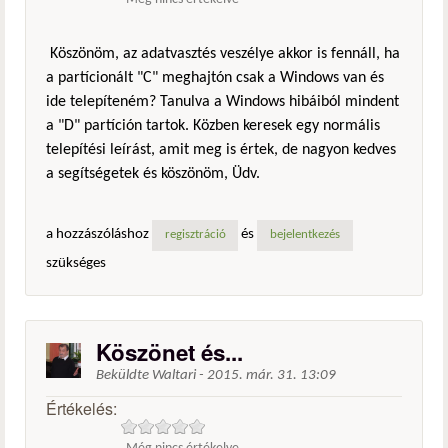
Köszönöm, az adatvasztés veszélye akkor is fennáll, ha
a partícionált "C" meghajtón csak a Windows van és
ide telepíteném? Tanulva a Windows hibáiból mindent
a "D" partíción tartok. Közben keresek egy normális
telepítési leírást, amit meg is értek, de nagyon kedves
a segítségetek és köszönöm, Üdv.
a hozzászóláshoz
és
regisztráció
bejelentkezés
szükséges
Köszönet és...
Beküldte
Waltari
-
2015. már. 31. 13:09
Értékelés: