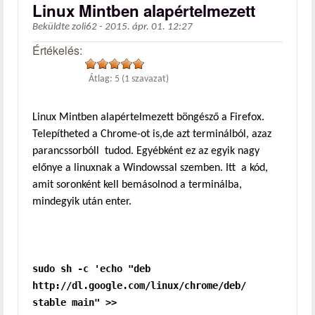
Linux Mintben alapértelmezett
Beküldte
zoli62
-
2015. ápr. 01. 12:27
Értékelés:
Átlag:
5
(
1
szavazat)
Linux Mintben alapértelmezett böngésző a Firefox.
Telepítheted a Chrome-ot is,de azt terminálból, azaz
parancssorbóll tudod. Egyébként ez az egyik nagy
előnye a linuxnak a Windowssal szemben. Itt a kód,
amit soronként kell bemásolnod a terminálba,
mindegyik után enter.
sudo sh -c 'echo "deb
http://dl.google.com/linux/chrome/deb/
stable main" >>