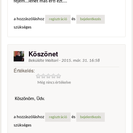
fejem...lehet más érti ezt....
a hozzászóláshoz
és
regisztráció
bejelentkezés
szükséges
Köszönet
Beküldte
Waltari
-
2015. már. 31. 16:58
Értékelés:
Még nincs értékelve
Köszönöm, Üdv.
a hozzászóláshoz
és
regisztráció
bejelentkezés
szükséges