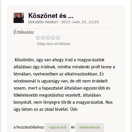
Köszönet és ...
Beküldte
Waltari
-
2015. már. 31. 21:01
Értékelés:
Még nincs értékelve
Köszönöm, úgy van ahogy írod a magyarázatok
általában úgy íródnak, mintha mindenki profi lenne a
témában, nyelvezetben az alkalmazásokban. Ez
windowsnál is ugyanúgy van, de ott nem érdekelt
sosem, mert a tapasztalat általában egyszerűbb és
tökéletesebb megoldáshoz vezetett, általában
bonyolult, nem lényegre törők a magyarázatok. Nos
úgy látom ez az oldal kivétel. Üdv
a hozzászóláshoz
és
regisztráció
bejelentkezés