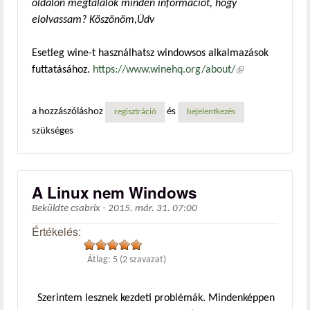
oldalon megtalálok minden információt, hogy
elolvassam? Köszönöm,Üdv
Esetleg wine-t használhatsz windowsos alkalmazások
futtatásához.
https://www.winehq.org/about/
(külső
hivatkozás)
a hozzászóláshoz
és
regisztráció
bejelentkezés
szükséges
A Linux nem Windows
Beküldte
csabrix
-
2015. már. 31. 07:00
Értékelés:
Átlag:
5
(
2
szavazat)
Szerintem lesznek kezdeti problémák. Mindenképpen