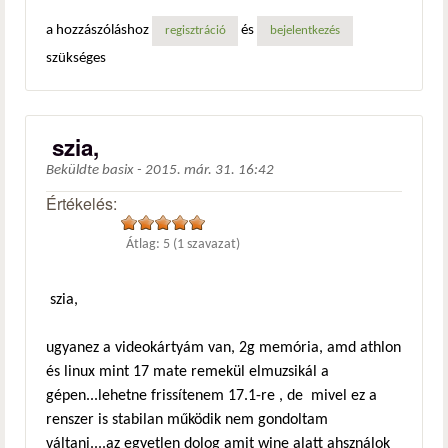
a hozzászóláshoz
és
regisztráció
bejelentkezés
szükséges
szia,
Beküldte
basix
-
2015. már. 31. 16:42
Értékelés:
Átlag:
5
(
1
szavazat)
szia,
ugyanez a videokártyám van, 2g memória, amd athlon
és linux mint 17 mate remekül elmuzsikál a
gépen...lehetne frissítenem 17.1-re , de mivel ez a
renszer is stabilan működik nem gondoltam
váltani....az egyetlen dolog amit wine alatt ahsználok