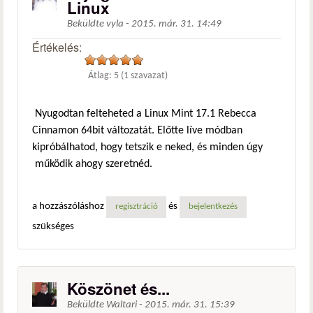
Linux
Beküldte
vyla
-
2015. már. 31. 14:49
Értékelés:
Átlag:
5
(
1
szavazat)
Nyugodtan felteheted a Linux Mint 17.1 Rebecca
Cinnamon 64bit változatát. Előtte líve módban
kipróbálhatod, hogy tetszik e neked, és minden úgy
működik ahogy szeretnéd.
a hozzászóláshoz
és
regisztráció
bejelentkezés
szükséges
Köszönet és...
Beküldte
Waltari
-
2015. már. 31. 15:39