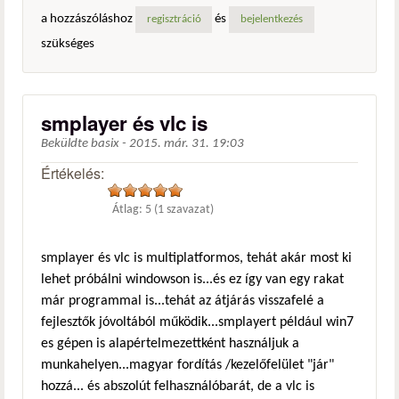
a hozzászóláshoz
és
regisztráció
bejelentkezés
szükséges
smplayer és vlc is
Beküldte
basix
-
2015. már. 31. 19:03
Értékelés:
Átlag:
5
(
1
szavazat)
smplayer és vlc is multiplatformos, tehát akár most ki
lehet próbálni windowson is...és ez így van egy rakat
már programmal is...tehát az átjárás visszafelé a
fejlesztők jóvoltából működik...smplayert például win7
es gépen is alapértelmezettként használjuk a
munkahelyen...magyar fordítás /kezelőfelület "jár"
hozzá... és abszolút felhasználóbarát, de a vlc is