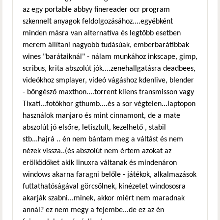
az egy portable abbyy finereader ocr program
szkennelt anyagok feldolgozásához....egyébként
minden másra van alternatíva és legtöbb esetben
merem állítani nagyobb tudásúak, emberbarátibbak
wines "barátaiknál" - nálam munkához inkscape, gimp,
scribus, krita abszolút jók....zenehallgatásra deadbees,
videókhoz smplayer, videó vágáshoz kdenlive, blender
- böngésző maxthon....torrent kliens transmisson vagy
Tixati...fotókhor gthumb....és a sor végtelen...laptopon
használok manjaro és mint cinnamont, de a mate
abszolút jó elsőre, letisztult, kezelhető , stabil
stb...hajrá .. én nem bántam meg a váltást és nem
nézek vissza..(és abszolút nem értem azokat az
erölködőket akik linuxra váltanak és mindenáron
windows akarna faragni belőle - játékok, alkalmazások
futtathatóságával görcsölnek, kinézetet windososra
akarják szabni...minek, akkor miért nem maradnak
annál? ez nem megy a fejembe...de ez az én