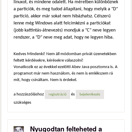
linuxot, és mindene odalett. Ha méretben különböznek
a partíciók, és meg tudod állapítani, hogy melyik a "D"
partíció, akkor már sokat nem hibázhatsz. Célszerű
lenne még Windows alatt felcímkézni a partíciókat
(jobb kattintás-átnevezés) mondjuk a "C" neve legyen
rendszer, a "D" neve meg adat, hogy ne legyen hiba.
Kedves Mindenki! Nem áll módomban privát üzenetekben
feltett kérdésekre, kérésekre válaszolni!
Vonatkozik ez az évekkel ezelőtti Abev Java posztomra is. A
programot már nem használom, és nem is emlékszem rá
mit, hogy csináltam. Nem is érdekel.
a hozzászóláshoz
és
regisztráció
bejelentkezés
szükséges
Nyugodtan felteheted a