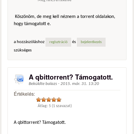
Még nincs értékelve
Köszönöm, de meg kell néznem a torrent oldalakon,
hogy támogatott e.
a hozzászóláshoz
és
regisztráció
bejelentkezés
szükséges
A qbittorrent? Támogatott.
Beküldte
balazs
-
2015. már. 31. 13:20
Értékelés:
Átlag:
5
(
1
szavazat)
A qbittorrent? Támogatott.