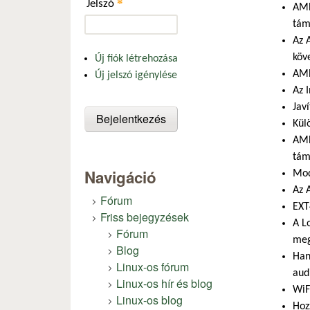
*
Jelszó
AMD
tám
Az 
köv
Új fiók létrehozása
AMD
Új jelszó igénylése
Az 
Jav
Kül
AMD
tám
Navigáció
Mod
Az 
Fórum
EXT
Friss bejegyzések
A L
Fórum
meg
Blog
Han
Linux-os fórum
aud
Linux-os hír és blog
WiF
Linux-os blog
Hoz