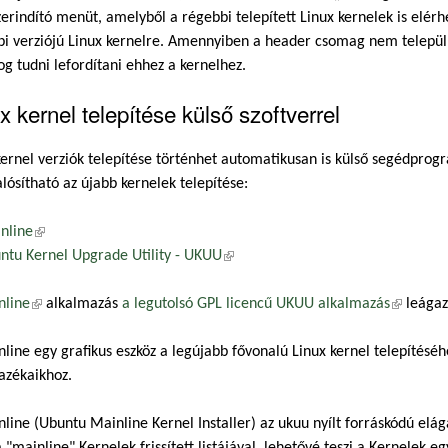
erindító menüt, amelyből a régebbi telepített Linux kernelek is elérhet
bi verziójú Linux kernelre. Amennyiben a header csomag nem telepü
g tudni lefordítani ehhez a kernelhez.
x kernel telepítése külső szoftverrel
kernel verziók telepítése történhet automatikusan is külső segédpro
ósítható az újabb kernelek telepítése:
nline
(külső hivatkozás)
ntu Kernel Upgrade Utility - UKUU
(külső hivatkozás)
nline
(külső hivatkozás)
alkalmazás
a legutolsó GPL licencű UKUU alkalmazás
(külső hi
leágazá
line egy grafikus eszköz a legújabb fővonalú Linux kernel telepítésé
azékaikhoz.
line (Ubuntu Mainline Kernel Installer) az ukuu nyílt forráskódú elág
a "mainline" Kernelek frissített listájával, lehetővé teszi a Kernelek eg