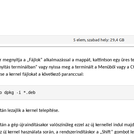
 megnyitja a „Fájlok” alkalmazással a mappát, kattintson egy üres t
itás terminálban” vagy nyissa meg a terminált a Menüből vagy a Ctrl
tse a kernel fájlokat a következő paranccsal:
o dpkg -i *.deb
tán lezajlik a kernel telepítése.
tán a gép újraindításakor valószínűleg ezzel az új kernellel indul m
az új kernel használata során, a rendszerindításkor a „Shift” gombot