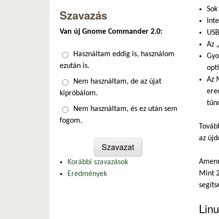
Sok
Szavazás
Int
Van új Gnome Commander 2.0:
USB
Az 
Választások
Használtam eddig is, használom
Gyo
ezután is.
opt
Az 
Nem használtam, de az újat
ere
kipróbálom.
tűn
Nem használtam, és ez után sem
fogom.
Tovább
az újd
Amenny
Korábbi szavazások
Mint 2
Eredmények
segíts
Linu