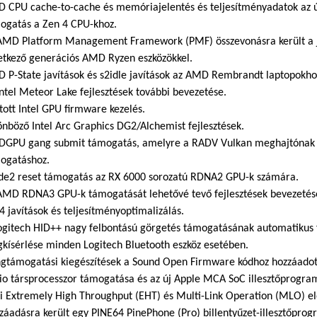
 CPU cache-to-cache és memóriajelentés és teljesítményadatok az 
ogatás a Zen 4 CPU-khoz.
AMD Platform Management Framework (PMF) összevonásra került a jo
etkező generációs AMD Ryzen eszközökkel.
 P-State javítások és s2idle javítások az AMD Rembrandt laptopokho
Intel Meteor Lake fejlesztések további bevezetése.
ított Intel GPU firmware kezelés.
önböző Intel Arc Graphics DG2/Alchemist fejlesztések.
GPU gang submit támogatás, amelyre a RADV Vulkan meghajtónak v
ogatáshoz.
e2 reset támogatás az RX 6000 sorozatú RDNA2 GPU-k számára.
AMD RDNA3 GPU-k támogatását lehetővé tevő fejlesztések bevezetés
4 javítások és teljesítményoptimalizálás.
ogitech HID++ nagy felbontású görgetés támogatásának automatikus 
kísérlése minden Logitech Bluetooth eszköz esetében.
gtámogatási kiegészítések a Sound Open Firmware kódhoz hozzáado
io társprocesszor támogatása és az új Apple MCA SoC illesztőprogram
i Extremely High Throughput (EHT) és Multi-Link Operation (MLO) el
záadásra került egy PINE64 PinePhone (Pro) billentyűzet-illesztőprog