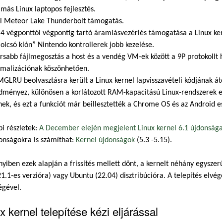
 más Linux laptopos fejlesztés.
el Meteor Lake Thunderbolt támogatás.
4 végponttól végpontig tartó áramlásvezérlés támogatása a Linux ker
„olcsó klón” Nintendo kontrollerek jobb kezelése.
rsabb fájlmegosztás a host és a vendég VM-ek között a 9P protokollt 
imalizációnak köszönhetően.
MGLRU beolvasztásra került a Linux kernel lapvisszavételi kódjának á
dményez, különösen a korlátozott RAM-kapacitású Linux-rendszerek 
nek, és ezt a funkciót már beillesztették a Chrome OS és az Android e
i részletek:
A December elején megjelent Linux kernel 6.1 újdonsága
onságokra is számíthat:
Kernel újdonságok
(5.3 -5.15).
iben ezek alapján a frissítés mellett dönt, a kernelt néhány egyszerű
1.1-es verzióra) vagy Ubuntu (22.04) disztribúcióra. A telepítés elvég
égével.
x kernel telepítése kézi eljárással