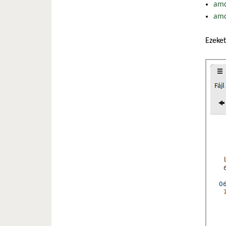
amd
amd
Ezeket