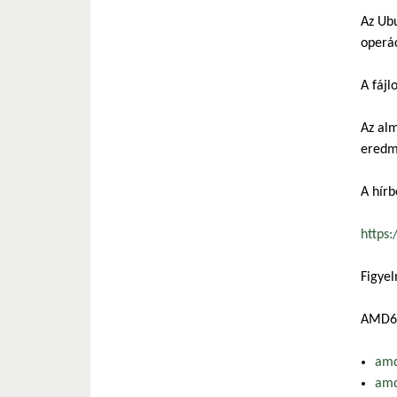
Az Ubu
operác
A fájlo
Az alm
eredmé
A hírb
https:
Figyel
AMD64-
amd
amd