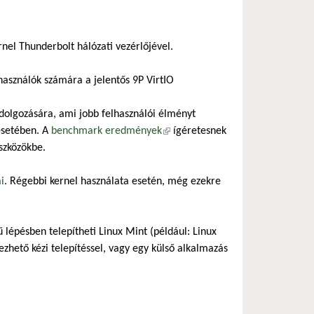
nel Thunderbolt hálózati vezérlőjével.
használók számára a jelentős 9P VirtIO
tdolgozására, ami jobb felhasználói élményt
esetében. A
benchmark eredmények
(külső hivatkozás)
ígéretesnek
szközökbe.
i
. Régebbi kernel használata esetén, még ezekre
 lépésben telepítheti Linux Mint (például: Linux
ezhető kézi telepítéssel, vagy egy külső alkalmazás