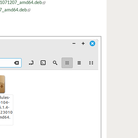
301071207_amd64.deb
(külső hivatkozás)
07_amd64.deb
(külső hivatkozás)