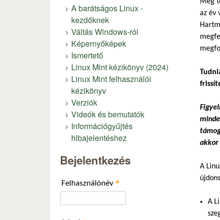
Még tö
A barátságos Linux -
az év 
kezdőknek
Hartma
Váltás Windows-ról
megfel
Képernyőképek
megfon
Ismertető
Linux Mint kézikönyv (2024)
Tudni
Linux Mint felhasználói
frissít
kézikönyv
Verziók
Figyel
Videók és bemutatók
minde
Információgyűjtés
támoga
hibajelentéshez
akkor 
Bejelentkezés
A Linu
újdon
*
Felhasználónév
A L
sze