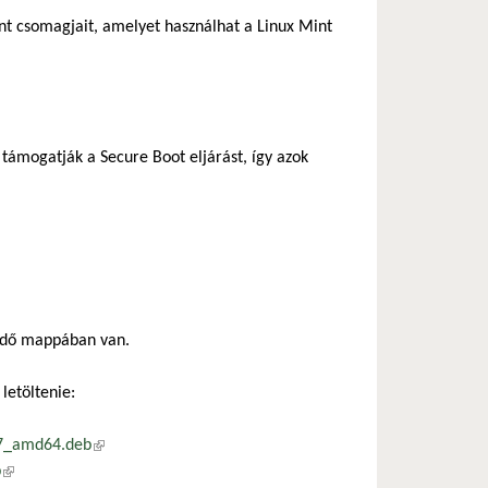
nt csomagjait, amelyet használhat a Linux Mint
ő hivatkozás)
támogatják a Secure Boot eljárást, így azok
ződő mappában van.
letöltenie:
07_amd64.deb
(külső hivatkozás)
b
(külső hivatkozás)