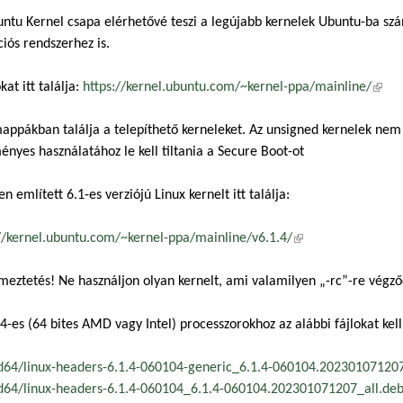
ntu Kernel csapa elérhetővé teszi a legújabb kernelek Ubuntu-ba szá
iós rendszerhez is.
kat itt találja:
https://kernel.ubuntu.com/~kernel-ppa/mainline/
(küls
appákban találja a telepíthető kerneleket. Az unsigned kernelek nem 
nyes használatához le kell tiltania a Secure Boot-ot
en említett 6.1-es verziójú Linux kernelt itt találja:
//kernel.ubuntu.com/~kernel-ppa/mainline/v6.1.4/
(külső hivatkozás)
meztetés! Ne használjon olyan kernelt, ami valamilyen „-rc”-re vég
es (64 bites AMD vagy Intel) processzorokhoz az alábbi fájlokat kell 
64/linux-headers-6.1.4-060104-generic_6.1.4-060104.2023010712
64/linux-headers-6.1.4-060104_6.1.4-060104.202301071207_all.de