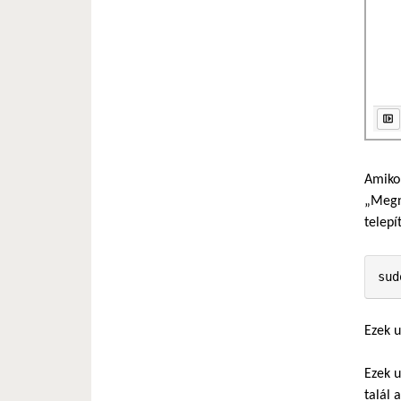
Amikor
„Megny
telepí
sud
Ezek u
Ezek u
talál 