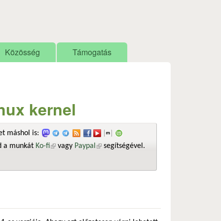
Közösség
Támogatás
nux kernel
t máshol is:
sd a munkát
Ko-fi
(külső hivatkozás)
vagy
Paypal
(külső hivatkozás)
segítségével.