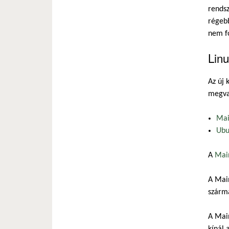
rendsz
régeb
nem fo
Linu
Az új 
megval
Mai
Ubu
A
Mai
A Main
szárm
A Main
kínál 