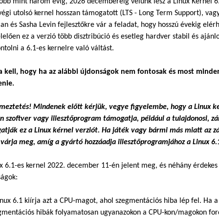
bb mint három évig, 2026 decemberéig velünk lesz a Linux Kernel 6.1
végi utolsó kernel hosszan támogatott (LTS - Long Term Support), va
n és Sasha Levin fejlesztőkre vár a feladat, hogy hosszú évekig elér
elően ez a verzió több disztribúció és esetleg hardver stabil és aján
tolni a 6.1-es kernelre való váltást.
a kell, hogy ha az alábbi újdonságok nem fontosak és most mind
enie.
meztetés! Mindenek előtt kérjük, vegye figyelembe, hogy a Linux k
n szoftver vagy illesztőprogram támogatja, például a tulajdonosi,
tják ez a Linux kérnel verziót. Ha játék vagy bármi más miatt az z
várja meg, amíg a gyártó hozzáadja illesztőprogramjához a Linux 6.
x 6.1-es kernel 2022. december 11-én jelent meg, és néhány érdekes
ságok:
inux 6.1 kiírja azt a CPU-magot, ahol szegmentációs hiba lép fel. Ha a
gmentációs hibák folyamatosan ugyanazokon a CPU-kon/magokon fordul