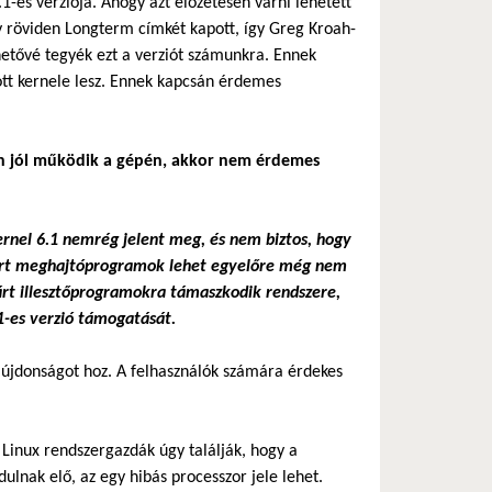
-es verziója. Ahogy azt előzetesen várni lehetett
gy röviden Longterm címkét kapott, így Greg Kroah-
hetővé tegyék ezt a verziót számunkra. Ennek
lott kernele lesz. Ennek kapcsán érdemes
en jól működik a gépén, akkor nem érdemes
ernel 6.1 nemrég jelent meg, és nem biztos, hogy
 zárt meghajtóprogramok lehet egyelőre még nem
árt illesztőprogramokra támaszkodik rendszere,
1-es verzió támogatását.
 újdonságot hoz. A felhasználók számára érdekes
 Linux rendszergazdák úgy találják, hogy a
nak elő, az egy hibás processzor jele lehet.