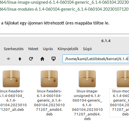
64/linux-image-unsigned-6.1.4-060104-generic_6.1.4-060104.202
64/linux-modules-6.1.4-060104-generic_6.1.4-060104.2023010712
 a fájlokat egy újonnan létrehozott üres mappába töltse le.