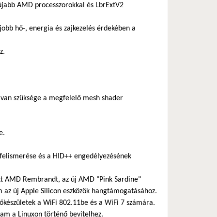
újabb AMD processzorokkal és LbrExtV2
bb hő-, energia és zajkezelés érdekében a
z.
an szüksége a megfelelő mesh shader
e.
felismerése és a HID++ engedélyezésének
tt AMD Rembrandt, az új AMD "Pink Sardine"
 az új Apple Silicon eszközök hangtámogatásához.
őkészületek a WiFi 802.11be és a WiFi 7 számára.
ram a Linuxon történő bevitelhez.