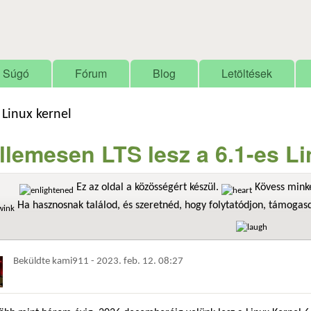
Ugrás a tartalomra
Súgó
Fórum
Blog
Letöltések
 Linux kernel
llemesen LTS lesz a 6.1-es Li
Ez az oldal a közösségért készül.
Kövess minke
Ha hasznosnak találod, és szeretnéd, hogy folytatódjon, támoga
Beküldte
kami911
-
2023. feb. 12. 08:27