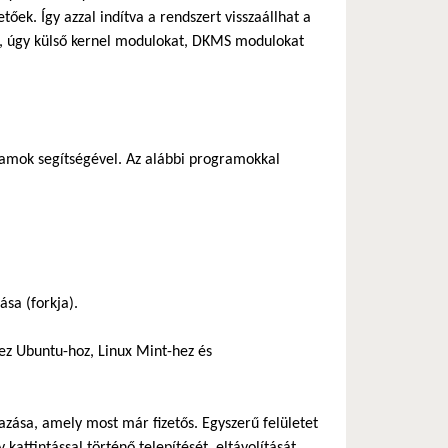
őek. Így azzal indítva a rendszert visszaállhat a
l, úgy külső kernel modulokat, DKMS modulokat
gramok segítségével. Az alábbi programokkal
vatkozás)
sa (forkja).
hez Ubuntu-hoz, Linux Mint-hez és
azása, amely most már fizetős. Egyszerű felületet
y kattintással történő telepítését, eltávolítását