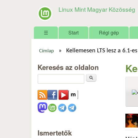
Linux Mint Magyar Közösség
Főmenü
☰
Start
Régi gép
»
Kellemesen LTS lesz a 6.1-es
Címlap
Jelenlegi hely
Ke
Keresés az oldalon
Keresés
Ismertetők