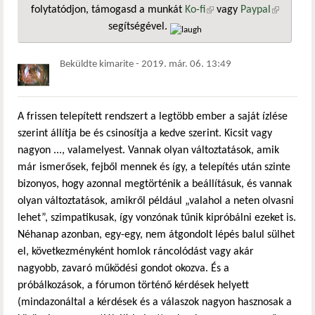
folytatódjon, támogasd a munkát
Ko-fi
(külső hivatkozás)
vagy
Paypal
(külső
segítségével.
hivatkozá
Beküldte
kimarite
-
2019. már. 06. 13:49
A frissen telepített rendszert a legtöbb ember a saját ízlése
szerint állítja be és csinosítja a kedve szerint. Kicsit vagy
nagyon ..., valamelyest. Vannak olyan változtatások, amik
már ismerősek, fejből mennek és így, a telepítés után szinte
bizonyos, hogy azonnal megtörténik a beállításuk, és vannak
olyan változtatások, amikről például „valahol a neten olvasni
lehet”, szimpatikusak, így vonzónak tűnik kipróbálni ezeket is.
Néhanap azonban, egy-egy, nem átgondolt lépés balul sülhet
el, következményként homlok ráncolódást vagy akár
nagyobb, zavaró működési gondot okozva. És a
próbálkozások, a fórumon történő kérdések helyett
(mindazonáltal a kérdések és a válaszok nagyon hasznosak a