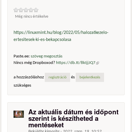
Még nincs értékelve
https://linuxmint.hu/blog/2022/05/halozatkezelo-
ertesitesek-ki-es-bekapcsolasa
Paste.ee:
szöveg megosztás
Nincs még Dropboxod?
https://db.tt/8kIjjJQ7
(külső
hivatkozás)
a hozzászóláshoz
és
regisztráció
bejelentkezés
szükséges
Az aktuális dátum és időpont
szerint is készítheted a
mentéseket
Beküldte
kimarite
-
2022. szep. 19. 10:52