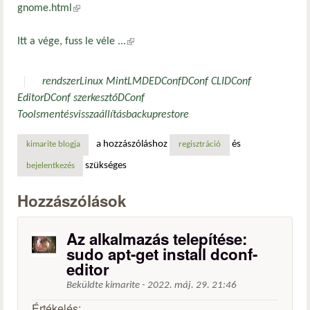
gnome.html
(külső hivatkozás)
Itt a vége, fuss le véle ...
(külső hivatkozás)
rendszer
Linux Mint
LMDE
DConf
DConf CLI
DConf
Editor
DConf szerkesztő
DConf
Tools
mentés
visszaállítás
backup
restore
a hozzászóláshoz
és
kimarite blogja
regisztráció
szükséges
bejelentkezés
Hozzászólások
Az alkalmazás telepítése:
sudo apt-get install dconf-
editor
Beküldte
kimarite
-
2022. máj. 29. 21:46
Értékelés: