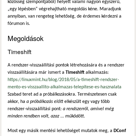
közösség szempontjából) helyett valami nagyon egyszerű,
„egy lépésben” végrehajtható megoldás kéne. Maradjunk
annyiban, van rengeteg lehetőség, de érdemes kérdezni a
fórumon is.
Megoldások
Timeshift
A rendszer-visszaállítási pontok létrehozására és a rendszer
visszaállítására már ismert a
Timeshift
alkalmazás:
https://linuxmint.hu/blog/2018/05/a-timeshift-rendszer-
mento-es-visszaallito-alkalmazas-telepitese-es-hasznalata
Szabad teret ad a próbálkozásokra. Természetesen csak
akkor, ha
a próbálkozás előtt
elkészült egy vagy több
rendszer-visszaállítási pont
: a rendszerről, amivel még
minden rendben volt, azaz ... működött
.
Most egy másik mentési lehetőséget mutatok meg, a
DConf