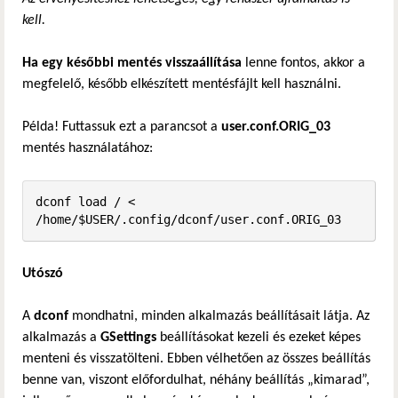
kell.
Ha egy későbbi mentés visszaállítása
lenne fontos, akkor a
megfelelő, később elkészített mentésfájlt kell használni.
Példa! Futtassuk ezt a parancsot a
user.conf.ORIG_03
mentés használatához:
dconf load / < 
/home/$USER/.config/dconf/user.conf.ORIG_03
Utószó
A
dconf
mondhatni, minden alkalmazás beállításait látja. Az
alkalmazás a
GSettings
beállításokat kezeli és ezeket képes
menteni és visszatölteni. Ebben vélhetően az összes beállítás
benne van, viszont előfordulhat, néhány beállítás „kimarad”,