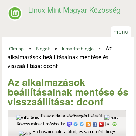
Ugrás a tartalomra
Linux Mint Magyar Közösség
menü
»
»
»
Az
Címlap
Blogok
kimarite blogja
Jelenlegi hely
alkalmazások beállításainak mentése és
visszaállítása: dconf
Az alkalmazások
beállításainak mentése és
visszaállítása: dconf
Ez az oldal a közösségért készül.
Kövess minket máshol is:
Ha hasznosnak találod, és szeretnéd, hogy