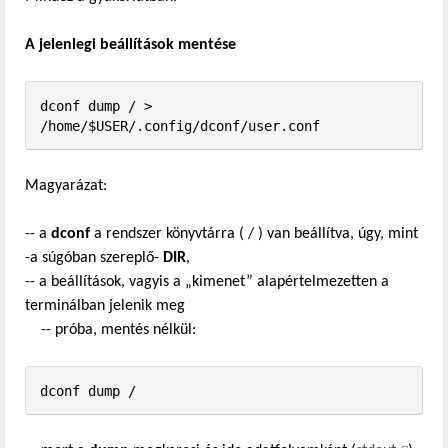
A jelenlegi beállítások mentése
dconf dump / > 
/home/$USER/.config/dconf/user.conf
Magyarázat:
-- a
dconf
a rendszer könyvtárra ( / ) van beállítva, úgy, mint
-a súgóban szereplő-
DIR
,
-- a beállítások, vagyis a „kimenet” alapértelmezetten a
terminálban jelenik meg
-- próba, mentés nélkül:
dconf dump /