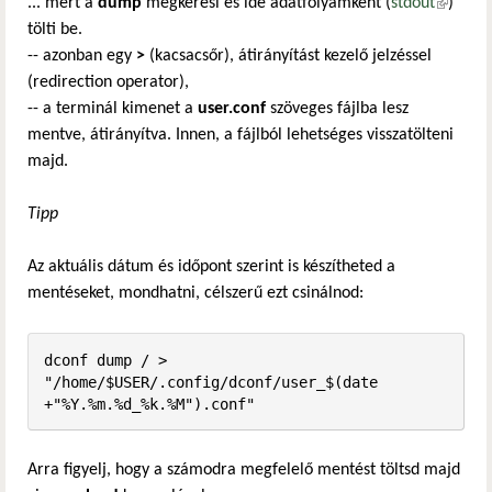
... mert a
dump
megkeresi és ide adatfolyamként (
stdout
(külső
)
tölti be.
hivatkoz
-- azonban egy
>
(kacsacsőr), átirányítást kezelő jelzéssel
(redirection operator),
-- a terminál kimenet a
user.conf
szöveges fájlba lesz
mentve, átirányítva. Innen, a fájlból lehetséges visszatölteni
majd.
Tipp
Az aktuális dátum és időpont szerint is készítheted a
mentéseket, mondhatni, célszerű ezt csinálnod:
dconf dump / > 
"/home/$USER/.config/dconf/user_$(date 
+"%Y.%m.%d_%k.%M").conf"
Arra figyelj, hogy a számodra megfelelő mentést töltsd majd