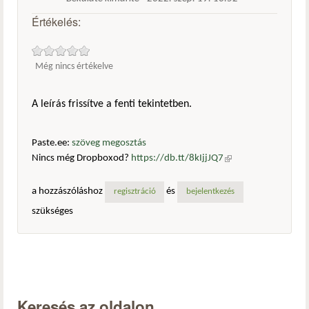
Értékelés:
Még nincs értékelve
A leírás frissítve a fenti tekintetben.
Paste.ee:
szöveg megosztás
Nincs még Dropboxod?
https://db.tt/8kIjjJQ7
(külső
hivatkozás)
a hozzászóláshoz
és
regisztráció
bejelentkezés
szükséges
Keresés az oldalon