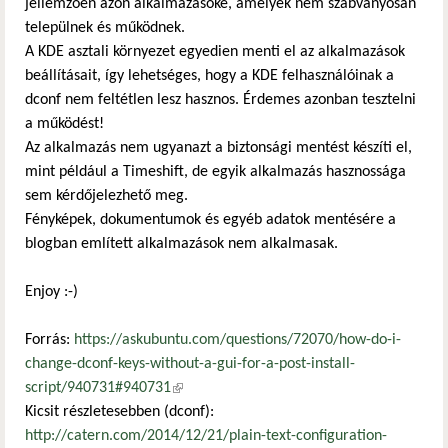
jellemzően azon alkalmazásoké, amelyek nem szabványosan
települnek és működnek.
A KDE asztali környezet egyedien menti el az alkalmazások
beállításait, így lehetséges, hogy a KDE felhasználóinak a
dconf nem feltétlen lesz hasznos. Érdemes azonban tesztelni
a működést!
Az alkalmazás nem ugyanazt a biztonsági mentést készíti el,
mint például a Timeshift, de egyik alkalmazás hasznossága
sem kérdőjelezhető meg.
Fényképek, dokumentumok és egyéb adatok mentésére a
blogban említett alkalmazások nem alkalmasak.
Enjoy :-)
Forrás:
https://askubuntu.com/questions/72070/how-do-i-
change-dconf-keys-without-a-gui-for-a-post-install-
script/940731#940731
(külső hivatkozás)
Kicsit részletesebben (dconf):
http://catern.com/2014/12/21/plain-text-configuration-