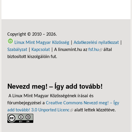
Copyright © 2010 – 2026.
Linux Mint Magyar Közösség
|
Adatkezelési nyilatkozat
|
Szabályzat
|
Kapcsolat
| A linuxmint.hu az
fsf.hu
(külső hivatkozás)
által
biztosított kiszolgálóin fut.
Nevezd meg! – Így add tovább!
A Linux Mint Magyar Közösségének írásai és
fórumbejegyzései a
Creative Commons Nevezd meg! – Így
add tovább! 3.0 Unported Licenc
(külső hivatkozás)
alatt lettek közzétéve.