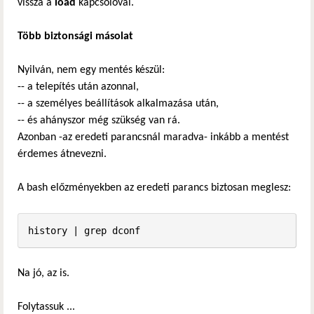
vissza a
load
kapcsolóval.
Több biztonsági másolat
Nyilván, nem egy mentés készül:
-- a telepítés után azonnal,
-- a személyes beállítások alkalmazása után,
-- és ahányszor még szükség van rá.
Azonban -az eredeti parancsnál maradva- inkább a mentést
érdemes átnevezni.
A bash előzményekben az eredeti parancs biztosan meglesz:
history | grep dconf
Na jó, az is.
Folytassuk ...