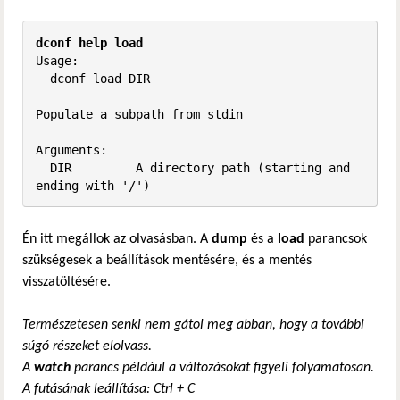
dconf help load
Usage:

  dconf load DIR

Populate a subpath from stdin

Arguments:

  DIR         A directory path (starting and 
ending with '/')
Én itt megállok az olvasásban. A
dump
és a
load
parancsok
szükségesek a beállítások mentésére, és a mentés
visszatöltésére.
Természetesen senki nem gátol meg abban, hogy a további
súgó részeket elolvass.
A
watch
parancs például a változásokat figyeli folyamatosan.
A futásának leállítása: Ctrl + C