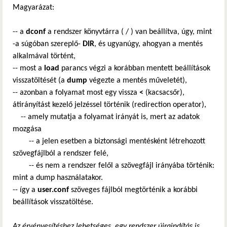
Magyarázat:
-- a
dconf
a rendszer könyvtárra ( / ) van beállítva, úgy, mint
-a súgóban szereplő-
DIR
, és ugyanúgy, ahogyan a mentés
alkalmával történt,
-- most a
load
parancs végzi a korábban mentett beállítások
visszatöltését (a
dump
végezte a mentés műveletét),
-- azonban a folyamat most egy vissza
<
(kacsacsőr),
átirányítást kezelő jelzéssel történik (redirection operator),
-- amely mutatja a folyamat irányát is, mert az adatok
mozgása
-- a jelen esetben a biztonsági mentésként létrehozott
szövegfájlból a rendszer felé,
-- és nem a rendszer felől a szövegfájl irányába történik:
mint a dump használatakor.
-- így a
user.conf
szöveges fájlból megtörténik a korábbi
beállítások visszatöltése.
Az érvényesítéshez lehetséges, egy rendszer újraindítás is