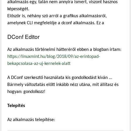
alkalmazás egy, talán nem annyira ismert, viszont hasznos
képességét.
Először is, néhány szó arról a grafikus alkalmazásról,
amelynek CLI megfelelője a dconf alkalmazás. Ez a
DConf Editor
Az
alkalmazás történelmi hátteréről ebben a blogban írtam:
https://linuxmint.hu/blog/2018/09/az-erintopad-
bekapcsolasa-az-uj-kernelek-alatt
A DConf szerkesztő használata kis gondolkodást kíván ...
Bármely változtatás előtt inkább nézz utána, mit állítasz és
hogyan: gondolkozz!
Telepítés
Az alkalmazás telepítése: