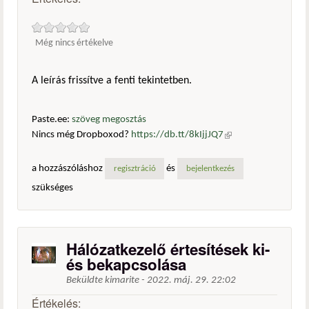
Még nincs értékelve
A leírás frissítve a fenti tekintetben.
Paste.ee:
szöveg megosztás
Nincs még Dropboxod?
https://db.tt/8kIjjJQ7
(külső
hivatkozás)
a hozzászóláshoz
és
regisztráció
bejelentkezés
szükséges
Hálózatkezelő értesítések ki-
és bekapcsolása
Beküldte
kimarite
-
2022. máj. 29. 22:02
Értékelés: