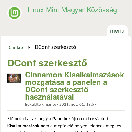
Ugrás a tartalomra
Linux Mint Magyar Közösség
menü
»
DConf szerkesztő
Címlap
Jelenlegi hely
DConf szerkesztő
Cinnamon Kisalkalmazások
mozgatása a panelen a
DConf szerkesztő
használatával
Beküldte
kimarite
-
2021. nov. 01. 19:57
Előfordulhat az, hogy a
Panel
hez újonnan hozzáadott
Kisalkalmazások
nem a megfelelő helyen jelennek meg, és