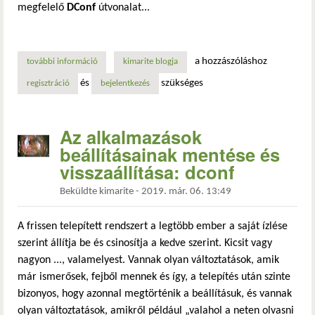
megfelelő
DConf
útvonalat...
a hozzászóláshoz
további információ
világos és sötét téma időzített váltása a crontab segítségé
kimarite blogja
és
szükséges
regisztráció
bejelentkezés
Az alkalmazások
beállításainak mentése és
visszaállítása: dconf
Beküldte
kimarite
-
2019. már. 06. 13:49
A frissen telepített rendszert a legtöbb ember a saját ízlése
szerint állítja be és csinosítja a kedve szerint. Kicsit vagy
nagyon ..., valamelyest. Vannak olyan változtatások, amik
már ismerősek, fejből mennek és így, a telepítés után szinte
bizonyos, hogy azonnal megtörténik a beállításuk, és vannak
olyan változtatások, amikről például „valahol a neten olvasni