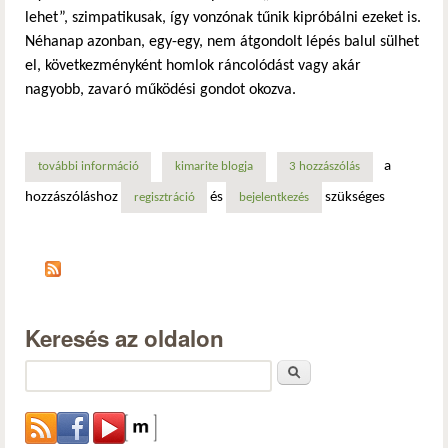
lehet”, szimpatikusak, így vonzónak tűnik kipróbálni ezeket is.
Néhanap azonban, egy-egy, nem átgondolt lépés balul sülhet
el, következményként homlok ráncolódást vagy akár
nagyobb, zavaró működési gondot okozva.
a
további információ
az alkalmazások beállításainak mentése és visszaállítása: 
kimarite blogja
3 hozzászólás
hozzászóláshoz
és
szükséges
regisztráció
bejelentkezés
Keresés az oldalon
Keresés