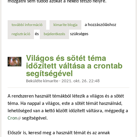
mozgatni sem tudod azokat a neked tetsző helyre.
a hozzászóláshoz
további információ
cinnamon kisalkalmazások mozgatása a panelen a dconf sze
kimarite blogja
és
szükséges
regisztráció
bejelentkezés
Világos és sötét téma
időzített váltása a crontab
segítségével
Beküldte
kimarite
-
2021. okt. 26. 22:48
A rendszeren használt témákból létezik a világos és a sötét
téma. Ha nappal a világos, este a sötét témát használnád,
lehetőséged van a kettő között időzített váltásra, mégpedig a
Cron
(külső hivatkozás)
segítségével.
Először is, keresd meg a használt témát és az annak