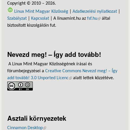
Copyright © 2010 – 2026.
Linux Mint Magyar Közösség
|
Adatkezelési nyilatkozat
|
Szabályzat
|
Kapcsolat
| A linuxmint.hu az
fsf.hu
(külső hivatkozás)
által
biztosított kiszolgálóin fut.
Nevezd meg! – Így add tovább!
A Linux Mint Magyar Közösségének írásai és
fórumbejegyzései a
Creative Commons Nevezd meg! – Így
add tovább! 3.0 Unported Licenc
(külső hivatkozás)
alatt lettek közzétéve.
Asztali környezetek
Cinnamon Desktop
(külső hivatkozás)