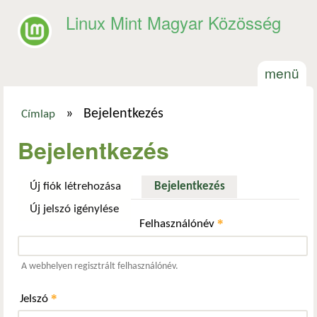
Ugrás a tartalomra
Linux Mint Magyar Közösség
menü
»
Bejelentkezés
Címlap
Jelenlegi hely
Bejelentkezés
Új fiók létrehozása
Bejelentkezés
(aktív fül)
Új jelszó igénylése
*
Felhasználónév
A webhelyen regisztrált felhasználónév.
*
Jelszó