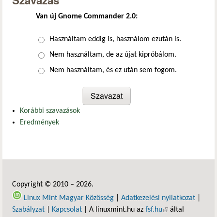
Szavazás
Van új Gnome Commander 2.0:
Választások
Használtam eddig is, használom ezután is.
Nem használtam, de az újat kipróbálom.
Nem használtam, és ez után sem fogom.
Korábbi szavazások
Eredmények
Copyright © 2010 – 2026.
Linux Mint Magyar Közösség
|
Adatkezelési nyilatkozat
|
Szabályzat
|
Kapcsolat
| A linuxmint.hu az
fsf.hu
(külső hivatkozás)
által