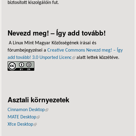
biztosított kiszolgálóin fut.
Nevezd meg! – Így add tovább!
A Linux Mint Magyar Közösségének írásai és
fórumbejegyzései a
Creative Commons Nevezd meg! – Így
add tovább! 3.0 Unported Licenc
(külső hivatkozás)
alatt lettek közzétéve.
Asztali környezetek
Cinnamon Desktop
(külső hivatkozás)
MATE Desktop
(külső hivatkozás)
Xfce Desktop
(külső hivatkozás)