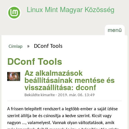
Ugrás a tartalomra
Linux Mint Magyar Közösség
menü
»
DConf Tools
Címlap
Jelenlegi hely
DConf Tools
Az alkalmazások
beállításainak mentése és
visszaállítása: dconf
Beküldte
kimarite
-
2019. már. 06. 13:49
A frissen telepített rendszert a legtöbb ember a saját ízlése
szerint állítja be és csinosítja a kedve szerint. Kicsit vagy
nagyon ..., valamelyest. Vannak olyan változtatások, amik