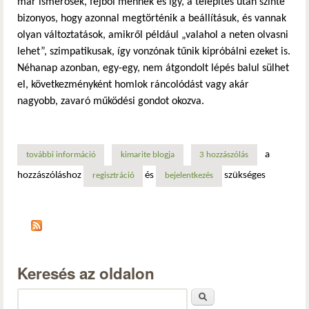
már ismerősek, fejből mennek és így, a telepítés után szinte
bizonyos, hogy azonnal megtörténik a beállításuk, és vannak
olyan változtatások, amikről például „valahol a neten olvasni
lehet”, szimpatikusak, így vonzónak tűnik kipróbálni ezeket is.
Néhanap azonban, egy-egy, nem átgondolt lépés balul sülhet
el, következményként homlok ráncolódást vagy akár
nagyobb, zavaró működési gondot okozva.
a
további információ
az alkalmazások beállításainak mentése és visszaállítása: 
kimarite blogja
3 hozzászólás
hozzászóláshoz
és
szükséges
regisztráció
bejelentkezés
Keresés az oldalon
Keresés