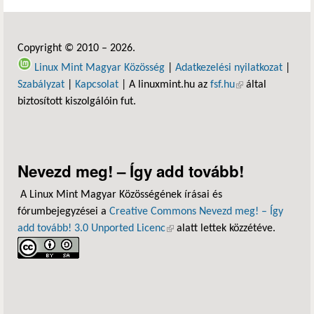
Copyright © 2010 – 2026.
Linux Mint Magyar Közösség
|
Adatkezelési nyilatkozat
|
Szabályzat
|
Kapcsolat
| A linuxmint.hu az
fsf.hu
(külső hivatkozás)
által
biztosított kiszolgálóin fut.
Nevezd meg! – Így add tovább!
A Linux Mint Magyar Közösségének írásai és
fórumbejegyzései a
Creative Commons Nevezd meg! – Így
add tovább! 3.0 Unported Licenc
(külső hivatkozás)
alatt lettek közzétéve.