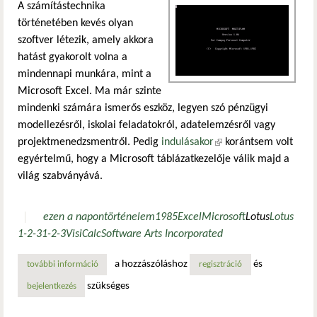
A számítástechnika
történetében kevés olyan
szoftver létezik, amely akkora
hatást gyakorolt volna a
mindennapi munkára, mint a
Microsoft Excel. Ma már szinte
mindenki számára ismerős eszköz, legyen szó pénzügyi
modellezésről, iskolai feladatokról, adatelemzésről vagy
projektmenedzsmentről. Pedig
indulásakor
(külső hivatkozás)
korántsem volt
egyértelmű, hogy a Microsoft táblázatkezelője válik majd a
világ szabványává.
ezen a napon
történelem
1985
Excel
Microsoft
Lotus
Lotus
1-2-3
1-2-3
VisiCalc
Software Arts Incorporated
a hozzászóláshoz
és
további információ
a multiplan, amit ma már senki sem ismer, de ha úgy írom 
regisztráció
szükséges
bejelentkezés