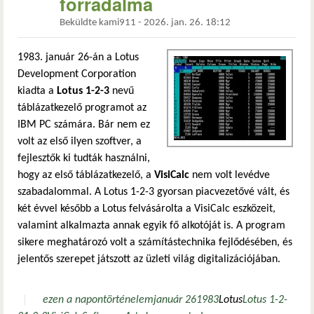
forradalma
Beküldte
kami911
-
2026. jan. 26. 18:12
1983. január 26-án a Lotus
Development Corporation
kiadta a
Lotus 1-2-3
nevű
táblázatkezelő programot az
IBM PC számára. Bár nem ez
volt az első ilyen szoftver, a
fejlesztők ki tudták használni,
hogy az első táblázatkezelő, a
VisiCalc
nem volt levédve
szabadalommal. A Lotus 1-2-3 gyorsan piacvezetővé vált, és
két évvel később a Lotus felvásárolta a VisiCalc eszközeit,
valamint alkalmazta annak egyik fő alkotóját is. A program
sikere meghatározó volt a számítástechnika fejlődésében, és
jelentős szerepet játszott az üzleti világ digitalizációjában.
ezen a napon
történelem
január 26
1983
Lotus
Lotus 1-2-