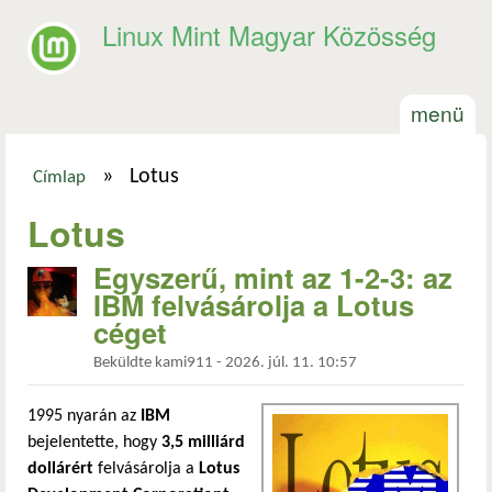
Ugrás a tartalomra
Linux Mint Magyar Közösség
menü
»
Lotus
Címlap
Jelenlegi hely
Lotus
Egyszerű, mint az 1-2-3: az
IBM felvásárolja a Lotus
céget
Beküldte
kami911
-
2026. júl. 11. 10:57
1995 nyarán az
IBM
bejelentette, hogy
3,5 milliárd
dollárért
felvásárolja a
Lotus