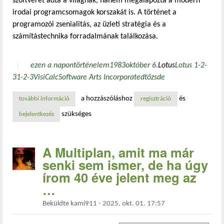
szoftverét adta a világnak, hanem megalapozta a modern
irodai programcsomagok korszakát is. A történet a
programozói zsenialitás, az üzleti stratégia és a
számítástechnika forradalmának találkozása.
ezen a napon
történelem
1983
október 6.
Lotus
Lotus 1-2-
3
1-2-3
VisiCalc
Software Arts Incorporated
tőzsde
a hozzászóláshoz
és
további információ
anno: a lotus development corp. tőzsdére lépése tartalom
regisztráció
szükséges
bejelentkezés
A Multiplan, amit ma már
senki sem ismer, de ha úgy
írom 40 éve jelent meg az
…
Beküldte
kami911
-
2025. okt. 01. 17:57