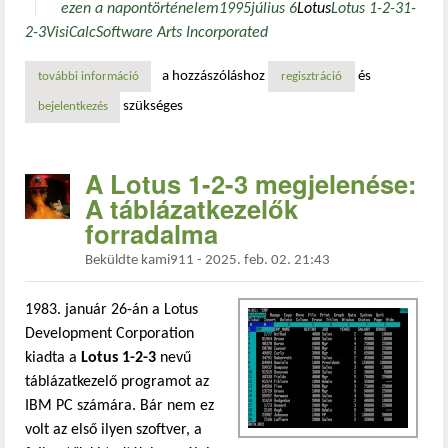
ezen a napon
történelem
1995
július 6
Lotus
Lotus 1-2-3
1-
2-3
VisiCalc
Software Arts Incorporated
a hozzászóláshoz
és
további információ
egyszerű, mint az 1-2-3: az ibm felvásárolja a lotus céget 
regisztráció
szükséges
bejelentkezés
A Lotus 1-2-3 megjelenése:
A táblázatkezelők
forradalma
Beküldte
kami911
-
2025. feb. 02. 21:43
1983. január 26-án a Lotus
Development Corporation
kiadta a
Lotus 1-2-3
nevű
táblázatkezelő programot az
IBM PC számára. Bár nem ez
volt az első ilyen szoftver, a