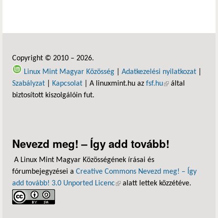
Copyright © 2010 – 2026.
Linux Mint Magyar Közösség
|
Adatkezelési nyilatkozat
|
Szabályzat
|
Kapcsolat
| A linuxmint.hu az
fsf.hu
(külső hivatkozás)
által
biztosított kiszolgálóin fut.
Nevezd meg! – Így add tovább!
A Linux Mint Magyar Közösségének írásai és
fórumbejegyzései a
Creative Commons Nevezd meg! – Így
add tovább! 3.0 Unported Licenc
(külső hivatkozás)
alatt lettek közzétéve.