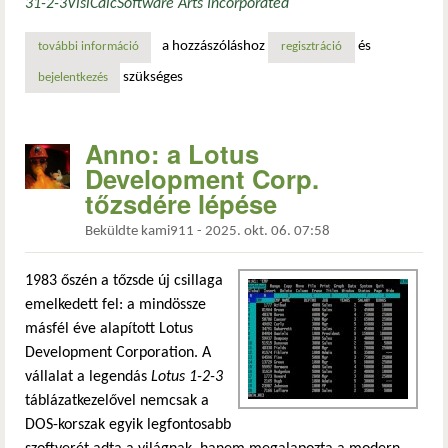
3
1-2-3
VisiCalc
Software Arts Incorporated
a hozzászóláshoz
és
további információ
a lotus 1-2-3 megjelenése: a táblázatkezelők forradalma t
regisztráció
szükséges
bejelentkezés
Anno: a Lotus
Development Corp.
tőzsdére lépése
Beküldte
kami911
-
2025. okt. 06. 07:58
1983 őszén a tőzsde új csillaga
emelkedett fel: a mindössze
másfél éve alapított Lotus
Development Corporation. A
vállalat a legendás
Lotus 1-2-3
táblázatkezelővel nemcsak a
DOS-korszak egyik legfontosabb