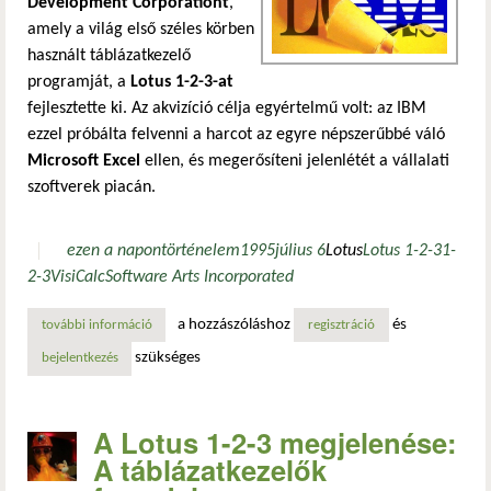
Development Corporationt
,
amely a világ első széles körben
használt táblázatkezelő
programját, a
Lotus 1-2-3-at
fejlesztette ki. Az akvizíció célja egyértelmű volt: az IBM
ezzel próbálta felvenni a harcot az egyre népszerűbbé váló
Microsoft Excel
ellen, és megerősíteni jelenlétét a vállalati
szoftverek piacán.
ezen a napon
történelem
1995
július 6
Lotus
Lotus 1-2-3
1-
2-3
VisiCalc
Software Arts Incorporated
a hozzászóláshoz
és
további információ
egyszerű, mint az 1-2-3: az ibm felvásárolja a lotus céget 
regisztráció
szükséges
bejelentkezés
A Lotus 1-2-3 megjelenése:
A táblázatkezelők