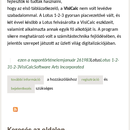
fejlesztők ki tudták használni,
hogy az első táblázatkezelő, a
VisiCalc
nem volt levédve
szabadalommal. A Lotus 1-2-3 gyorsan piacvezetővé vált, és
két évvel később a Lotus felvásárolta a VisiCalc eszközeit,
valamint alkalmazta annak egyik fő alkotóját is. A program
sikere meghatározó volt a számítástechnika fejlődésében, és
jelentős szerepet játszott az üzleti világ digitalizációjában.
ezen a napon
történelem
január 26
1983
Lotus
Lotus 1-2-
3
1-2-3
VisiCalc
Software Arts Incorporated
a hozzászóláshoz
és
további információ
a lotus 1-2-3 megjelenése: a táblázatkezelők forradalma t
regisztráció
szükséges
bejelentkezés
Keresés az oldalon