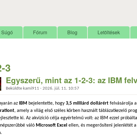
Ugrás a tartalomra
Súgó
Fórum
Blog
Letöltések
2-3
Egyszerű, mint az 1-2-3: az IBM fel
Beküldte
kami911
-
2026. júl. 11. 10:57
nyarán az
IBM
bejelentette, hogy
3,5 milliárd dollárért
felvásárolja 
rationt
, amely a világ első széles körben használt táblázatkezelő pr
jlesztette ki. Az akvizíció célja egyértelmű volt: az IBM ezzel próbált
 népszerűbbé váló
Microsoft Excel
ellen, és megerősíteni jelenlétét a 
.