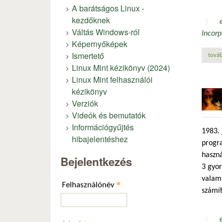
A barátságos Linux -
kezdőknek
Váltás Windows-ról
Incorp
Képernyőképek
Ismertető
továb
Linux Mint kézikönyv (2024)
Linux Mint felhasználói
kézikönyv
Verziók
Videók és bemutatók
Információgyűjtés
1983.
hibajelentéshez
progra
haszná
Bejelentkezés
3 gyor
valami
*
Felhasználónév
számít