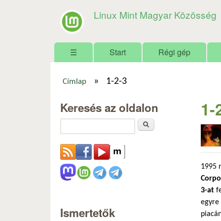
Linux Mint Magyar Közösség
Főmenü
☰
Start
Régi gép
»
1-2-3
Címlap
Jelenlegi hely
1-
Keresés az oldalon
Keresés
1995 
Corpo
3-at
fe
egyre
Ismertetők
piacán