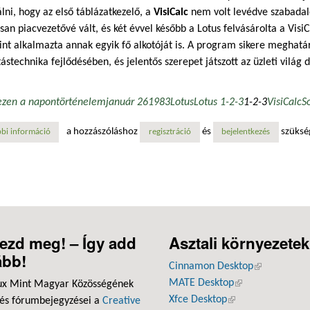
lni, hogy az első táblázatkezelő, a
VisiCalc
nem volt levédve szabadal
san piacvezetővé vált, és két évvel később a Lotus felvásárolta a VisiC
nt alkalmazta annak egyik fő alkotóját is. A program sikere meghatár
ástechnika fejlődésében, és jelentős szerepet játszott az üzleti világ d
ezen a napon
történelem
január 26
1983
Lotus
Lotus 1-2-3
1-2-3
VisiCalc
S
a hozzászóláshoz
és
szüksé
bi információ
a lotus 1-2-3 megjelenése: a táblázatkezelők forradalma tartalommal k
regisztráció
bejelentkezés
ezd meg! – Így add
Asztali környezetek
ább!
Cinnamon Desktop
(külső hivatk
MATE Desktop
(külső hivatkozás
ux Mint Magyar Közösségének
Xfce Desktop
(külső hivatkozás)
 és fórumbejegyzései a
Creative