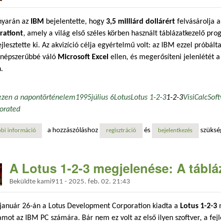
nyarán az
IBM
bejelentette, hogy
3,5 milliárd dollárért
felvásárolja 
rationt
, amely a világ első széles körben használt táblázatkezelő pr
jlesztette ki. Az akvizíció célja egyértelmű volt: az IBM ezzel próbált
 népszerűbbé váló
Microsoft Excel
ellen, és megerősíteni jelenlétét a 
.
ezen a napon
történelem
1995
július 6
Lotus
Lotus 1-2-3
1-2-3
VisiCalc
Soft
orated
a hozzászóláshoz
és
szüksé
bi információ
egyszerű, mint az 1-2-3: az ibm felvásárolja a lotus céget tartalommal 
regisztráció
bejelentkezés
A Lotus 1-2-3 megjelenése: A táblá
Beküldte
kami911
-
2025. feb. 02. 21:43
 január 26-án a Lotus Development Corporation kiadta a
Lotus 1-2-3
n
mot az IBM PC számára. Bár nem ez volt az első ilyen szoftver, a fejl