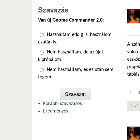
Szavazás
Van új Gnome Commander 2.0:
Választások
Használtam eddig is, használom
ezután is.
A szám
volna
Nem használtam, de az újat
eszköz
kipróbálom.
proje
Nem használtam, és ez után sem
tábláz
fogom.
Korábbi szavazások
továb
Eredmények