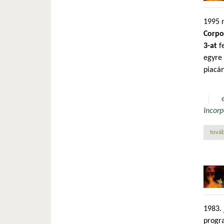
1995 
Corpo
3-at
fe
egyre
piacán
Incorp
továb
1983.
progra