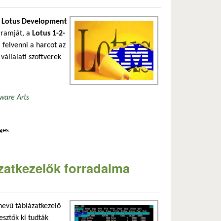
a
Lotus Development
ogramját, a
Lotus 1-2-
a felvenni a harcot az
vállalati szoftverek
ware Arts
ges
kapcsolatosan
zatkezelők forradalma
evű táblázatkezelő
esztők ki tudták