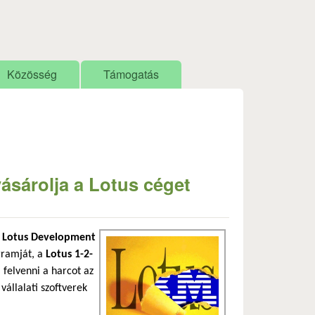
Közösség
Támogatás
vásárolja a Lotus céget
a
Lotus Development
ogramját, a
Lotus 1-2-
a felvenni a harcot az
vállalati szoftverek