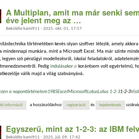
A Multiplan, amit ma már senki sem
éve jelent meg az …
Beküldte
kami911
-
2025. okt. 01. 17:57
ítástechnika történetében kevés olyan szoftver létezik, amely akkora
 a mindennapi munkára, mint a Microsoft Excel. Ma már szinte mind
, legyen szó pénzügyi modellezésről, iskolai feladatokról, adatelemzé
ktmenedzsmentről. Pedig
indulásakor
(külső hivatkozás)
korántsem volt egyértelmű, h
atkezelője válik majd a világ szabványává.
ezen a napon
történelem
1985
Excel
Microsoft
Lotus
Lotus 1-2-3
1-2-3
Visi
a hozzászóláshoz
és
szüksé
bi információ
a multiplan, amit ma már senki sem ismer, de ha úgy írom 40 éve jelen
regisztráció
bejelentkezés
Egyszerű, mint az 1-2-3: az IBM fel
Beküldte
kami911
-
2025. júl. 09. 17:42