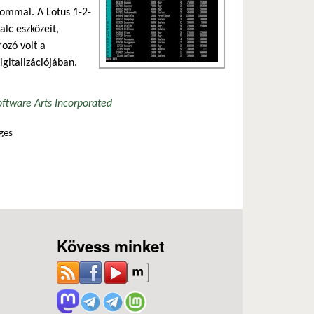
ommal. A Lotus 1-2-
alc eszközeit,
ozó volt a
igitalizációjában.
oftware Arts Incorporated
ges
apcsolatosan
Kövess minket
ozás)
)