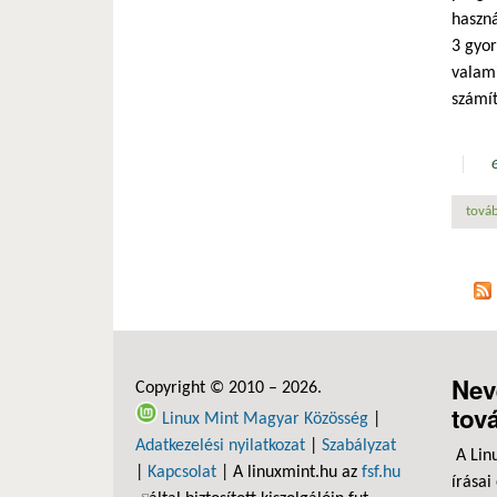
haszná
3 gyor
valami
számít
továb
Nev
Copyright © 2010 – 2026.
tov
Linux Mint Magyar Közösség
|
Adatkezelési nyilatkozat
|
Szabályzat
A Lin
|
Kapcsolat
| A linuxmint.hu az
fsf.hu
írásai