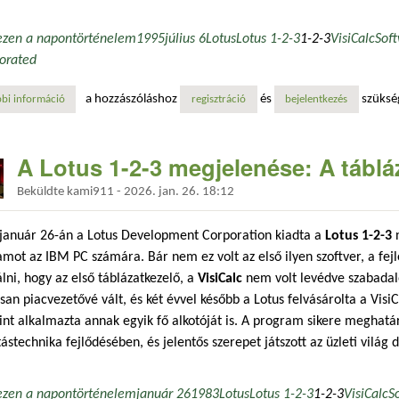
ezen a napon
történelem
1995
július 6
Lotus
Lotus 1-2-3
1-2-3
VisiCalc
Soft
orated
a hozzászóláshoz
és
szüksé
bi információ
egyszerű, mint az 1-2-3: az ibm felvásárolja a lotus céget tartalommal 
regisztráció
bejelentkezés
A Lotus 1-2-3 megjelenése: A táblá
Beküldte
kami911
-
2026. jan. 26. 18:12
 január 26-án a Lotus Development Corporation kiadta a
Lotus 1-2-3
n
mot az IBM PC számára. Bár nem ez volt az első ilyen szoftver, a fejl
lni, hogy az első táblázatkezelő, a
VisiCalc
nem volt levédve szabadal
san piacvezetővé vált, és két évvel később a Lotus felvásárolta a VisiC
nt alkalmazta annak egyik fő alkotóját is. A program sikere meghatár
ástechnika fejlődésében, és jelentős szerepet játszott az üzleti világ d
ezen a napon
történelem
január 26
1983
Lotus
Lotus 1-2-3
1-2-3
VisiCalc
S