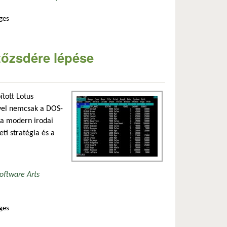
ges
apcsolatosan
tőzsdére lépése
ított Lotus
vel nemcsak a DOS-
 a modern irodai
ti stratégia és a
oftware Arts
ges
tosan