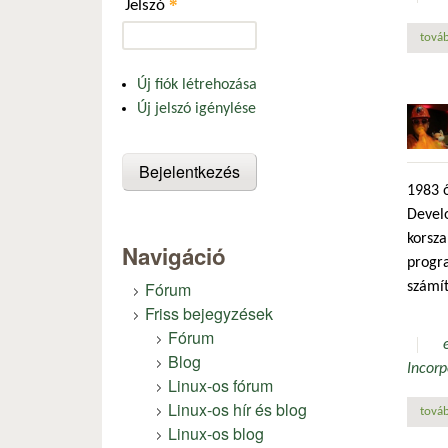
*
Jelszó
továb
Új fiók létrehozása
Új jelszó igénylése
1983 ő
Devel
korsza
Navigáció
progra
Fórum
számít
Friss bejegyzések
Fórum
Blog
Incorp
Linux-os fórum
Linux-os hír és blog
továb
Linux-os blog