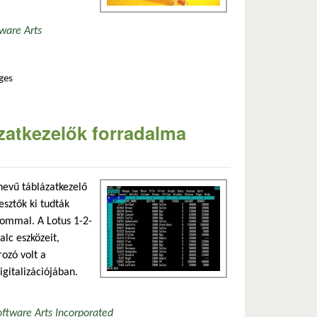
ware Arts
ges
kapcsolatosan
zatkezelők forradalma
evű táblázatkezelő
esztők ki tudták
ommal. A Lotus 1-2-
alc eszközeit,
ozó volt a
igitalizációjában.
oftware Arts Incorporated