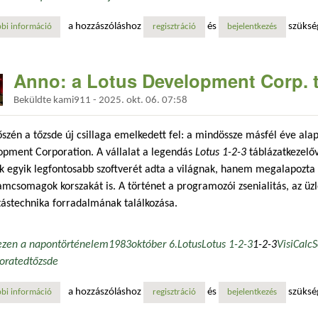
a hozzászóláshoz
és
szüksé
bi információ
a lotus 1-2-3 megjelenése: a táblázatkezelők forradalma tartalommal k
regisztráció
bejelentkezés
Anno: a Lotus Development Corp. 
Beküldte
kami911
-
2025. okt. 06. 07:58
szén a tőzsde új csillaga emelkedett fel: a mindössze másfél éve alap
opment Corporation. A vállalat a legendás
Lotus 1-2-3
táblázatkezelő
k egyik legfontosabb szoftverét adta a világnak, hanem megalapozta
mcsomagok korszakát is. A történet a programozói zsenialitás, az üzle
ástechnika forradalmának találkozása.
ezen a napon
történelem
1983
október 6.
Lotus
Lotus 1-2-3
1-2-3
VisiCalc
S
orated
tőzsde
a hozzászóláshoz
és
szüksé
bi információ
anno: a lotus development corp. tőzsdére lépése tartalommal kapcsola
regisztráció
bejelentkezés