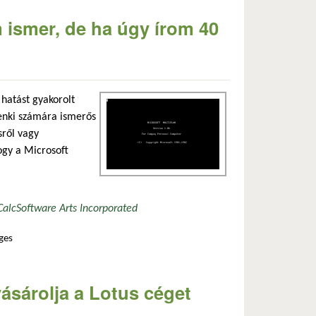
 ismer, de ha úgy írom 40
 hatást gyakorolt
enki számára ismerős
sről vagy
ogy a Microsoft
Calc
Software Arts Incorporated
ges
t meg az … tartalommal kapcsolatosan
vásárolja a Lotus céget