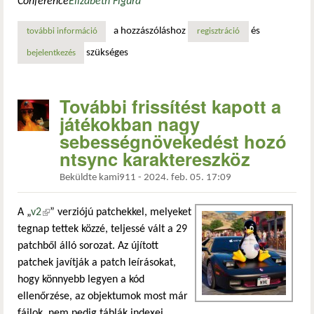
Conference
Elizabeth Figura
a hozzászóláshoz
és
további információ
új szinkronizációs driver a windows-játékok teljesítményén
regisztráció
szükséges
bejelentkezés
További frissítést kapott a
játékokban nagy
sebességnövekedést hozó
ntsync karaktereszköz
Beküldte
kami911
-
2024. feb. 05. 17:09
A „
v2
(külső hivatkozás)
” verziójú patchekkel, melyeket
tegnap tettek közzé, teljessé vált a 29
patchből álló sorozat. Az újított
patchek javítják a patch leírásokat,
hogy könnyebb legyen a kód
ellenőrzése, az objektumok most már
fájlok, nem pedig táblák indexei,