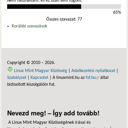
Nem használtam, és ez után sem fogom.
65%
Összes szavazat: 77
Korábbi szavazások
Copyright © 2010 – 2026.
Linux Mint Magyar Közösség
|
Adatkezelési nyilatkozat
|
Szabályzat
|
Kapcsolat
| A linuxmint.hu az
fsf.hu
(külső hivatkozás)
által
biztosított kiszolgálóin fut.
Nevezd meg! – Így add tovább!
A Linux Mint Magyar Közösségének írásai és