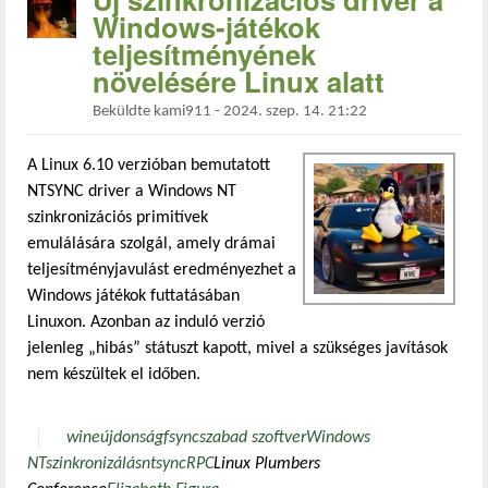
Windows-játékok
teljesítményének
növelésére Linux alatt
Beküldte
kami911
-
2024. szep. 14. 21:22
A Linux 6.10 verzióban bemutatott
NTSYNC driver a Windows NT
szinkronizációs primitívek
emulálására szolgál, amely drámai
teljesítményjavulást eredményezhet a
Windows játékok futtatásában
Linuxon. Azonban az induló verzió
jelenleg „hibás” státuszt kapott, mivel a szükséges javítások
nem készültek el időben.
wine
újdonság
fsync
szabad szoftver
Windows
NT
szinkronizálás
ntsync
RPC
Linux Plumbers