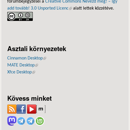
fórumbejegyzései a
Creative Commons Nevezd meg! – Így
add tovább! 3.0 Unported Licenc
(külső hivatkozás)
alatt lettek közzétéve.
Asztali környezetek
Cinnamon Desktop
(külső hivatkozás)
MATE Desktop
(külső hivatkozás)
Xfce Desktop
(külső hivatkozás)
Kövess minket