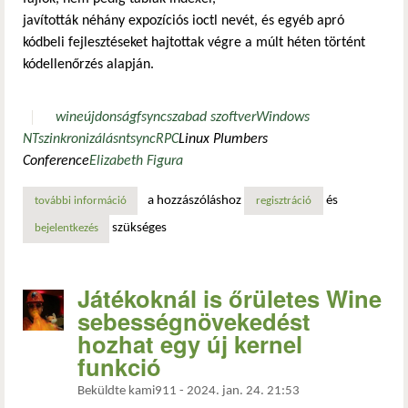
javították néhány expozíciós ioctl nevét, és egyéb apró
kódbeli fejlesztéseket hajtottak végre a múlt héten történt
kódellenőrzés alapján.
wine
újdonság
fsync
szabad szoftver
Windows
NT
szinkronizálás
ntsync
RPC
Linux Plumbers
Conference
Elizabeth Figura
a hozzászóláshoz
és
további információ
további frissítést kapott a játékokban nagy sebességnövek
regisztráció
szükséges
bejelentkezés
Játékoknál is őrületes Wine
sebességnövekedést
hozhat egy új kernel
funkció
Beküldte
kami911
-
2024. jan. 24. 21:53