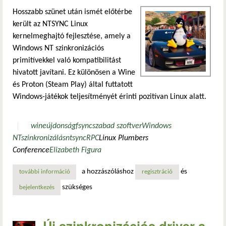
Hosszabb szünet után ismét előtérbe
került az NTSYNC Linux
kernelmeghajtó fejlesztése, amely a
Windows NT szinkronizációs
primitívekkel való kompatibilitást
hivatott javítani. Ez különösen a Wine
és Proton (Steam Play) által futtatott
Windows-játékok teljesítményét érinti pozitívan Linux alatt.
wine
újdonság
fsync
szabad szoftver
Windows
NT
szinkronizálás
ntsync
RPC
Linux Plumbers
Conference
Elizabeth Figura
a hozzászóláshoz
és
további információ
frissült az ntsync linux meghajtó api-tervezési fejlesztése
regisztráció
szükséges
bejelentkezés
Új szinkronizációs driver a