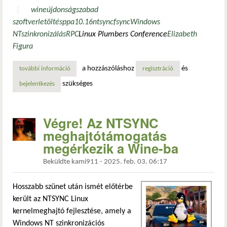
wine
újdonság
szabad
szoftver
letöltés
ppa
10.16
ntsync
fsync
Windows
NT
szinkronizálás
RPC
Linux Plumbers Conference
Elizabeth
Figura
a hozzászóláshoz
és
további információ
turbó fokozatra kapcsolt a wine a legújabb fejlesztői verz
regisztráció
szükséges
bejelentkezés
Végre! Az NTSYNC
meghajtótámogatás
megérkezik a Wine-ba
Beküldte
kami911
-
2025. feb. 03. 06:17
Hosszabb szünet után ismét előtérbe
került az NTSYNC Linux
kernelmeghajtó fejlesztése, amely a
Windows NT szinkronizációs