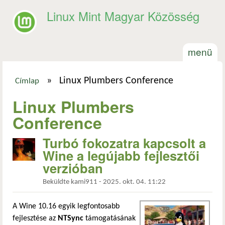
Ugrás a tartalomra
Linux Mint Magyar Közösség
menü
»
Linux Plumbers Conference
Címlap
Jelenlegi hely
Linux Plumbers
Conference
Turbó fokozatra kapcsolt a
Wine a legújabb fejlesztői
verzióban
Beküldte
kami911
-
2025. okt. 04. 11:22
A Wine 10.16 egyik legfontosabb
fejlesztése az
NTSync
támogatásának