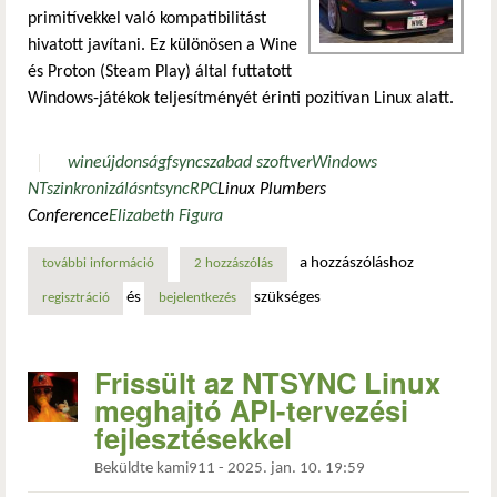
primitívekkel való kompatibilitást
hivatott javítani. Ez különösen a Wine
és Proton (Steam Play) által futtatott
Windows-játékok teljesítményét érinti pozitívan Linux alatt.
wine
újdonság
fsync
szabad szoftver
Windows
NT
szinkronizálás
ntsync
RPC
Linux Plumbers
Conference
Elizabeth Figura
a hozzászóláshoz
további információ
végre! az ntsync meghajtótámogatás megérkezik a wine-ba
2 hozzászólás
és
szükséges
regisztráció
bejelentkezés
Frissült az NTSYNC Linux
meghajtó API-tervezési
fejlesztésekkel
Beküldte
kami911
-
2025. jan. 10. 19:59