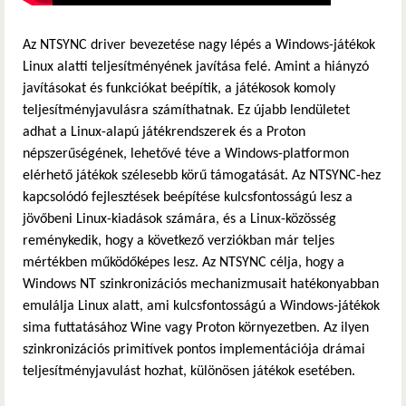
Az NTSYNC driver bevezetése nagy lépés a Windows-játékok
Linux alatti teljesítményének javítása felé. Amint a hiányzó
javításokat és funkciókat beépítik, a játékosok komoly
teljesítményjavulásra számíthatnak. Ez újabb lendületet
adhat a Linux-alapú játékrendszerek és a Proton
népszerűségének, lehetővé téve a Windows-platformon
elérhető játékok szélesebb körű támogatását. Az NTSYNC-hez
kapcsolódó fejlesztések beépítése kulcsfontosságú lesz a
jövőbeni Linux-kiadások számára, és a Linux-közösség
reménykedik, hogy a következő verziókban már teljes
mértékben működőképes lesz. Az NTSYNC célja, hogy a
Windows NT szinkronizációs mechanizmusait hatékonyabban
emulálja Linux alatt, ami kulcsfontosságú a Windows-játékok
sima futtatásához Wine vagy Proton környezetben. Az ilyen
szinkronizációs primitívek pontos implementációja drámai
teljesítményjavulást hozhat, különösen játékok esetében.