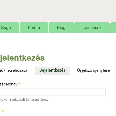
Ugrás a tartalomra
Súgó
Fórum
Blog
Letöltések
jelentkezés
fiók létrehozása
Bejelentkezés
(aktív fül)
Új jelszó igénylése
*
asználónév
elyen regisztrált felhasználónév.
*
ó