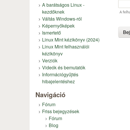
A barátságos Linux -
kezdőknek
A felh
Váltás Windows-ról
Képernyőképek
Ismertető
Linux Mint kézikönyv (2024)
Linux Mint felhasználói
kézikönyv
Verziók
Videók és bemutatók
Információgyűjtés
hibajelentéshez
Navigáció
Fórum
Friss bejegyzések
Fórum
Blog