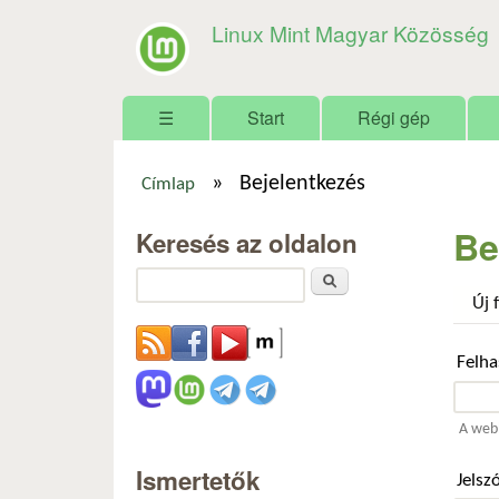
Linux Mint Magyar Közösség
Főmenü
☰
Start
Régi gép
»
Bejelentkezés
Címlap
Jelenlegi hely
Be
Keresés az oldalon
Keresés
Új 
Felh
A webh
Ismertetők
Jelsz