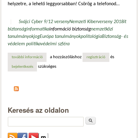
helyzetre, a lehető leggyorsabban! Csörög a telefonod…
Svájci Cyber 9/12 verseny
Nemzeti Kiberverseny 2018
it
biztonság
informatika
információ biztonság
nemzetközi
tanulmányok
jog
Európa tanulmányok
politológia
Biztonság- és
védelem politika
védelmi szféra
a hozzászóláshoz
és
további információ
nemzeti kiberverseny 2018 tartalommal kapcsolatosan
regisztráció
szükséges
bejelentkezés
Keresés az oldalon
Keresés