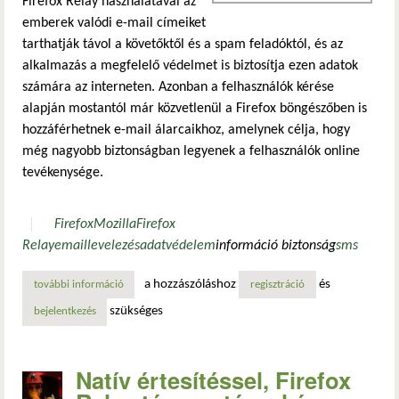
Firefox Relay használatával az
emberek valódi e-mail címeiket
tarthatják távol a követőktől és a spam feladóktól, és az
alkalmazás a megfelelő védelmet is biztosítja ezen adatok
számára az interneten. Azonban a felhasználók kérése
alapján mostantól már közvetlenül a Firefox böngészőben is
hozzáférhetnek e-mail álarcaikhoz, amelynek célja, hogy
még nagyobb biztonságban legyenek a felhasználók online
tevékenysége.
Firefox
Mozilla
Firefox
Relay
email
levelezés
adatvédelem
információ biztonság
sms
a hozzászóláshoz
és
további információ
védje meg e-mail-címét és telefonszámát! tartalommal kap
regisztráció
szükséges
bejelentkezés
Natív értesítéssel, Firefox