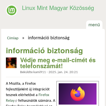
Ugrás a tartalomra
Linux Mint Magyar Közösség
menü
»
információ biztonság
Címlap
Jelenlegi hely
információ biztonság
Védje meg e-mail-címét és
telefonszámát!
Beküldte
kami911
-
2025. jan. 24. 20:21
A Mozilla, a Firefox
fejlesztőjeként új integrációt
tesznek elérhetővé a
Firefox
Relay
(külső hivatkozás)
felhasználók számára. A