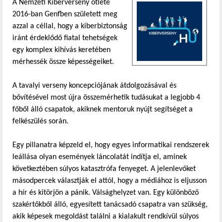
A Nemzeti Kiberverseny ötlete
2016-ban Genfben született meg
azzal a céllal, hogy a kiberbiztonság
iránt érdeklődő fiatal tehetségek
egy komplex kihívás keretében
mérhessék össze képességeiket.
A tavalyi verseny koncepciójának átdolgozásával és
bővítésével most újra összemérhetik tudásukat a legjobb 4
főből álló csapatok, akiknek mentoruk nyújt segítséget a
felkészülés során.
Egy pillanatra képzeld el, hogy egyes informatikai rendszerek
leállása olyan események láncolatát indítja el, aminek
következtében súlyos katasztrófa fenyeget. A jelenlevőket
másodpercek választják el attól, hogy a médiához is eljusson
a hír és kitörjön a pánik. Válsághelyzet van. Egy különböző
szakértőkből álló, egyesített tanácsadó csapatra van szükség,
akik képesek megoldást találni a kialakult rendkívül súlyos