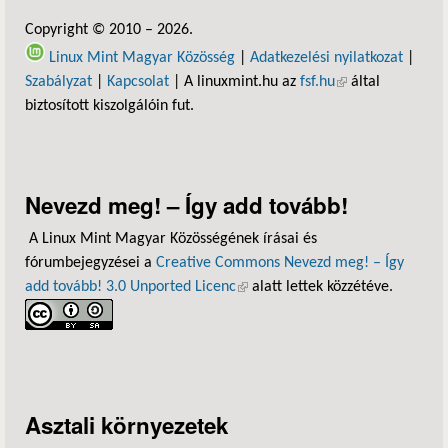
Copyright © 2010 – 2026.
Linux Mint Magyar Közösség
|
Adatkezelési nyilatkozat
|
Szabályzat
|
Kapcsolat
| A linuxmint.hu az
fsf.hu
(külső hivatkozás)
által
biztosított kiszolgálóin fut.
Nevezd meg! – Így add tovább!
A Linux Mint Magyar Közösségének írásai és
fórumbejegyzései a
Creative Commons Nevezd meg! – Így
add tovább! 3.0 Unported Licenc
(külső hivatkozás)
alatt lettek közzétéve.
Asztali környezetek