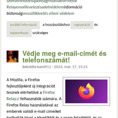
szoftver
letöltés
újdonság
Mozilla
esr
Firefox
Relay
email
levelezés
adatvédelem
információ
biztonság
sms
süti
követés elleni védelem
a hozzászóláshoz
és
további információ
natív értesítéssel, firefox relay támogatással és nagyobb 
regisztráció
szükséges
bejelentkezés
Védje meg e-mail-címét és
telefonszámát!
Beküldte
kami911
-
2023. már. 17. 15:21
A Mozilla, a Firefox
fejlesztőjeként új integrációt
tesznek elérhetővé a
Firefox
Relay
(külső hivatkozás)
felhasználók számára. A
Firefox Relay használatával az
emberek valódi e-mail címeiket
tarthatják távol a követőktől és a spam feladóktól, és az