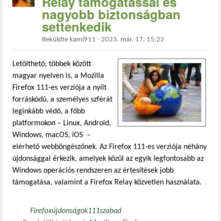
Relay támogatással és
nagyobb biztonságban
settenkedik
Beküldte
kami911
-
2023. már. 17. 15:22
Letölthető, többek között
magyar nyelven is, a Mozilla
Firefox 111-es verziója a nyílt
forráskódú, a személyes szférát
leginkább védő, a főbb
platformokon – Linux, Android,
Windows, macOS, iOS –
elérhető webböngészőnek. Az Firefox 111-es verziója néhány
újdonsággal érkezik, amelyek közül az egyik legfontosabb az
Windows operációs rendszeren az értesítések jobb
támogatása, valamint a Firefox Relay közvetlen használata.
Firefox
újdonságok
111
szabad