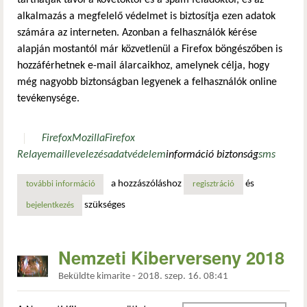
alkalmazás a megfelelő védelmet is biztosítja ezen adatok
számára az interneten. Azonban a felhasználók kérése
alapján mostantól már közvetlenül a Firefox böngészőben is
hozzáférhetnek e-mail álarcaikhoz, amelynek célja, hogy
még nagyobb biztonságban legyenek a felhasználók online
tevékenysége.
Firefox
Mozilla
Firefox
Relay
email
levelezés
adatvédelem
információ biztonság
sms
a hozzászóláshoz
és
további információ
védje meg e-mail-címét és telefonszámát! tartalommal kap
regisztráció
szükséges
bejelentkezés
Nemzeti Kiberverseny 2018
Beküldte
kimarite
-
2018. szep. 16. 08:41