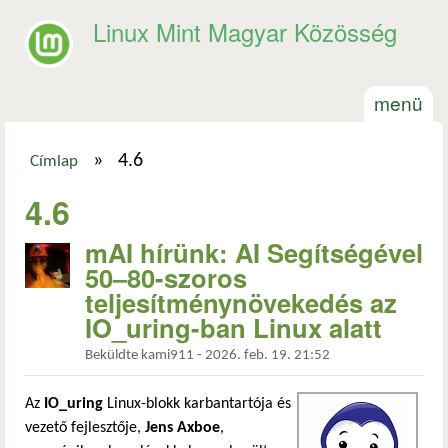
Ugrás a tartalomra
Linux Mint Magyar Közösség
menü
»
4.6
Címlap
Jelenlegi hely
4.6
mAI hírünk: AI Segítségével
50–80-szoros
teljesítménynövekedés az
IO_uring-ban Linux alatt
Beküldte
kami911
-
2026. feb. 19. 21:52
Az
IO_uring
Linux-blokk karbantartója és
vezető fejlesztője,
Jens Axboe
,