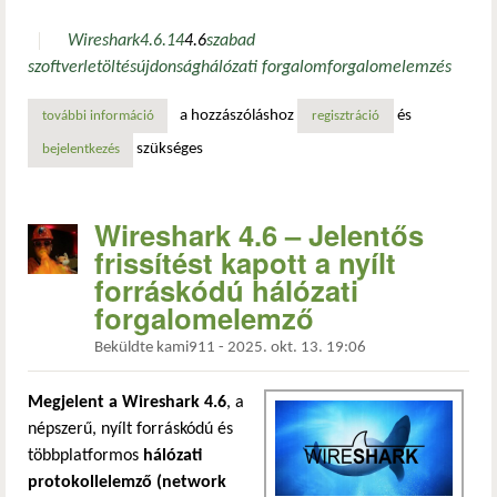
Wireshark
4.6.1
4
4.6
szabad
szoftver
letöltés
újdonság
hálózati forgalom
forgalomelemzés
a hozzászóláshoz
és
további információ
letölthető a wireshark 4.6.1 – frissített protokolltámogatá
regisztráció
szükséges
bejelentkezés
Wireshark 4.6 – Jelentős
frissítést kapott a nyílt
forráskódú hálózati
forgalomelemző
Beküldte
kami911
-
2025. okt. 13. 19:06
Megjelent a Wireshark 4.6
, a
népszerű, nyílt forráskódú és
többplatformos
hálózati
protokollelemző (network