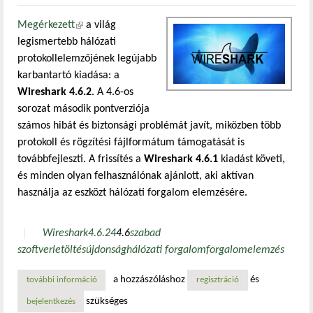
Megérkezett
(külső hivatkozás)
a világ
legismertebb hálózati
protokollelemzőjének legújabb
karbantartó kiadása: a
Wireshark 4.6.2
. A 4.6-os
sorozat második pontverziója
számos hibát és biztonsági problémát javít, miközben több
protokoll és rögzítési fájlformátum támogatását is
továbbfejleszti. A frissítés a
Wireshark 4.6.1
kiadást követi,
és minden olyan felhasználónak ajánlott, aki aktívan
használja az eszközt hálózati forgalom elemzésére.
Wireshark
4.6.2
4
4.6
szabad
szoftver
letöltés
újdonság
hálózati forgalom
forgalomelemzés
a hozzászóláshoz
és
további információ
megjelent a wireshark 4.6.2: frissített protokolltámogatás
regisztráció
szükséges
bejelentkezés