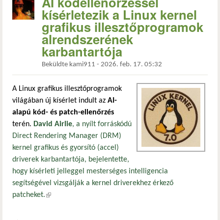
AI kódellenőrzéssel
kísérletezik a Linux kernel
grafikus illesztőprogramok
alrendszerének
karbantartója
Beküldte
kami911
-
2026. feb. 17. 05:32
A Linux grafikus illesztőprogramok
világában új kísérlet indult az
AI-
alapú kód- és patch-ellenőrzés
terén.
David Airlie
, a nyílt forráskódú
Direct Rendering Manager (DRM)
kernel grafikus és gyorsító (accel)
driverek karbantartója, bejelentette,
hogy kísérleti jelleggel mesterséges intelligencia
segítségével vizsgálják a kernel driverekhez érkező
patcheket.
(külső hivatkozás)