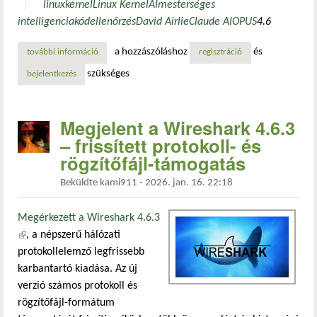
linux
kernel
Linux Kernel
AI
mesterséges
intelligencia
kódellenőrzés
David Airlie
Claude AI
OPUS
4.6
a hozzászóláshoz
és
további információ
ai kódellenőrzéssel kísérletezik a linux kernel grafikus i
regisztráció
szükséges
bejelentkezés
Megjelent a Wireshark 4.6.3
– frissített protokoll- és
rögzítőfájl-támogatás
Beküldte
kami911
-
2026. jan. 16. 22:18
Megérkezett a Wireshark 4.6.3
(külső hivatkozás)
, a népszerű hálózati
protokollelemző legfrissebb
karbantartó kiadása. Az új
verzió számos protokoll és
rögzítőfájl-formátum