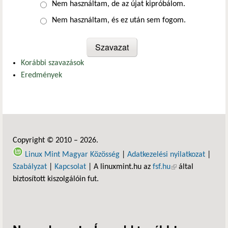
Nem használtam, de az újat kipróbálom.
Nem használtam, és ez után sem fogom.
Korábbi szavazások
Eredmények
Copyright © 2010 – 2026.
Linux Mint Magyar Közösség
|
Adatkezelési nyilatkozat
|
Szabályzat
|
Kapcsolat
| A linuxmint.hu az
fsf.hu
(külső hivatkozás)
által
biztosított kiszolgálóin fut.