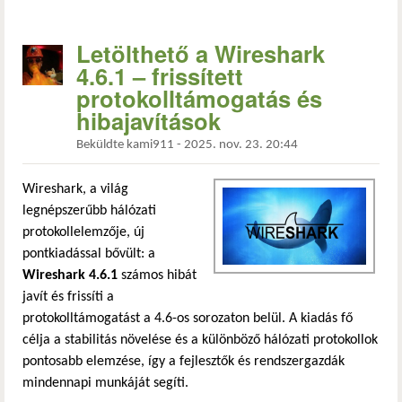
Letölthető a Wireshark
4.6.1 – frissített
protokolltámogatás és
hibajavítások
Beküldte
kami911
-
2025. nov. 23. 20:44
Wireshark, a világ
legnépszerűbb hálózati
protokollelemzője, új
pontkiadással bővült: a
Wireshark 4.6.1
számos hibát
javít és frissíti a
protokolltámogatást a 4.6-os sorozaton belül. A kiadás fő
célja a stabilitás növelése és a különböző hálózati protokollok
pontosabb elemzése, így a fejlesztők és rendszergazdák
mindennapi munkáját segíti.