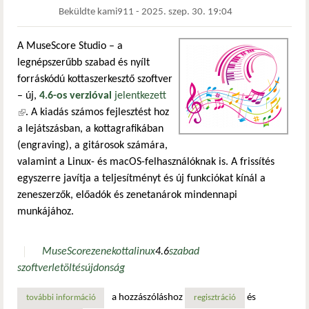
Beküldte
kami911
-
2025. szep. 30. 19:04
A MuseScore Studio – a
legnépszerűbb szabad és nyílt
forráskódú kottaszerkesztő szoftver
– új,
4.6-os verzióval
jelentkezett
(külső hivatkozás)
. A kiadás számos fejlesztést hoz
a lejátszásban, a kottagrafikában
(engraving), a gitárosok számára,
valamint a Linux- és macOS-felhasználóknak is. A frissítés
egyszerre javítja a teljesítményt és új funkciókat kínál a
zeneszerzők, előadók és zenetanárok mindennapi
munkájához.
MuseScore
zene
kotta
linux
4.6
szabad
szoftver
letöltés
újdonság
a hozzászóláshoz
és
további információ
musescore studio 4.6 – nagyszabású frissítés a nyílt forr
regisztráció