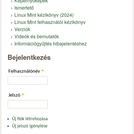
Képernyőképek
Ismertető
Linux Mint kézikönyv (2024)
Linux Mint felhasználói kézikönyv
Verziók
Videók és bemutatók
Információgyűjtés hibajelentéshez
Bejelentkezés
*
Felhasználónév
*
Jelszó
Új fiók létrehozása
Új jelszó igénylése