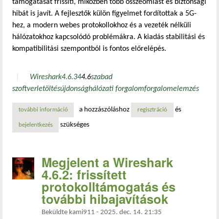
támogatását frissíti, miközben több összeomlást és biztonsági
hibát is javít. A fejlesztők külön figyelmet fordítottak a 5G-
hez, a modern webes protokollokhoz és a vezeték nélküli
hálózatokhoz kapcsolódó problémákra. A kiadás stabilitási és
kompatibilitási szempontból is fontos előrelépés.
Wireshark
4.6.3
4
4.6
szabad
szoftver
letöltés
újdonság
hálózati forgalom
forgalomelemzés
a hozzászóláshoz
és
további információ
megjelent a wireshark 4.6.3 – frissített protokoll- és rögz
regisztráció
szükséges
bejelentkezés
Megjelent a Wireshark
4.6.2: frissített
protokolltámogatás és
további hibajavítások
Beküldte
kami911
-
2025. dec. 14. 21:35