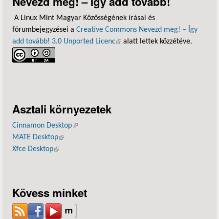
Nevezd meg! – Így add tovább!
A Linux Mint Magyar Közösségének írásai és
fórumbejegyzései a
Creative Commons Nevezd meg! – Így
add tovább! 3.0 Unported Licenc
(külső hivatkozás)
alatt lettek közzétéve.
Asztali környezetek
Cinnamon Desktop
(külső hivatkozás)
MATE Desktop
(külső hivatkozás)
Xfce Desktop
(külső hivatkozás)
Kövess minket