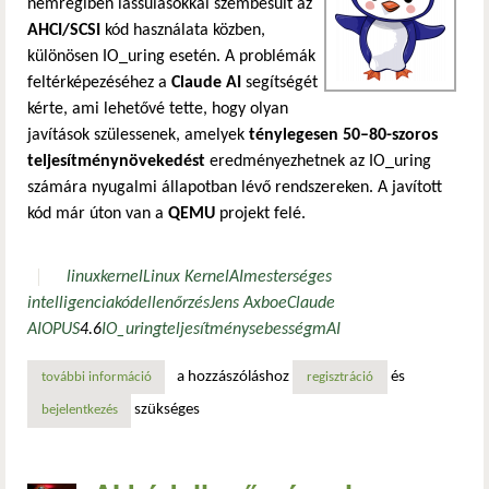
nemrégiben lassulásokkal szembesült az
AHCI/SCSI
kód használata közben,
különösen IO_uring esetén. A problémák
feltérképezéséhez a
Claude AI
segítségét
kérte, ami lehetővé tette, hogy olyan
javítások szülessenek, amelyek
ténylegesen 50–80-szoros
teljesítménynövekedést
eredményezhetnek az IO_uring
számára nyugalmi állapotban lévő rendszereken. A javított
kód már úton van a
QEMU
projekt felé.
linux
kernel
Linux Kernel
AI
mesterséges
intelligencia
kódellenőrzés
Jens Axboe
Claude
AI
OPUS
4.6
IO_uring
teljesítmény
sebesség
mAI
a hozzászóláshoz
és
további információ
mai hírünk: ai segítségével 50–80-szoros teljesítménynöve
regisztráció
szükséges
bejelentkezés