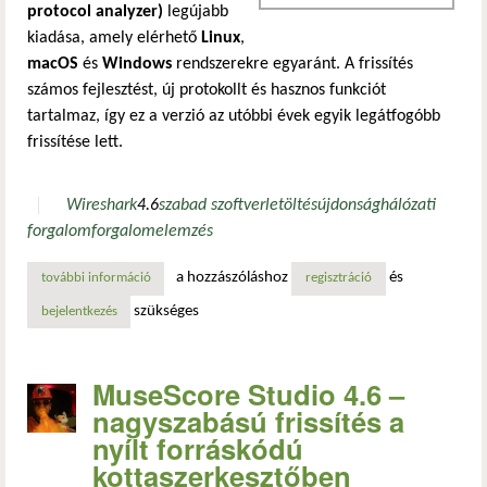
protocol analyzer)
legújabb
kiadása, amely elérhető
Linux
,
macOS
és
Windows
rendszerekre egyaránt. A frissítés
számos fejlesztést, új protokollt és hasznos funkciót
tartalmaz, így ez a verzió az utóbbi évek egyik legátfogóbb
frissítése lett.
Wireshark
4.6
szabad szoftver
letöltés
újdonság
hálózati
forgalom
forgalomelemzés
a hozzászóláshoz
és
további információ
wireshark 4.6 – jelentős frissítést kapott a nyílt forrásk
regisztráció
szükséges
bejelentkezés
MuseScore Studio 4.6 –
nagyszabású frissítés a
nyílt forráskódú
kottaszerkesztőben