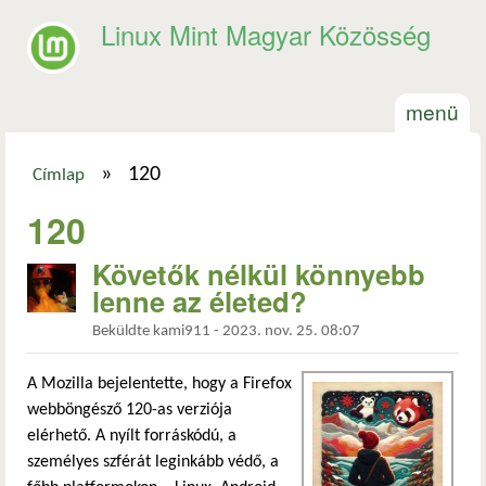
Ugrás a tartalomra
Linux Mint Magyar Közösség
menü
»
120
Címlap
Jelenlegi hely
120
Követők nélkül könnyebb
lenne az életed?
Beküldte
kami911
-
2023. nov. 25. 08:07
A Mozilla bejelentette, hogy a Firefox
webböngésző 120-as verziója
elérhető. A nyílt forráskódú, a
személyes szférát leginkább védő, a