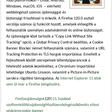
főbb platformokon – Linux, Android,
Windows, macOS, iOS – elérhető
webböngésző számos újdonsággal és
biztonsági frissítéssel is érkezik. A Firefox 120.0 asztali
verziója számos új funkciót hozott, amelyek elősegítik a
felhasználók személyes adatvédelmét és online biztonságát.
Az újdonságok közé tartozik a "Copy Link Without Site
Tracking" opció, a Global Privacy Control beállítás, a Cookie
Banner Blocker német felhasználók számára, valamint a URL
Tracking Protection és TLS horgok importálása. Emellett a
fejlesztések között szerepelnek billentyűparancsok a
hitelesítő adatok kezeléséhez, a Chromium importálási
lehetősége Ubuntu Linuxon, valamint a Picture-in-Picture
sarokra rögzítési támogatása. Az
Internet Explorer 11 átok
sem ül már a Firefox böngészőre
.
Firefox
újdonságok
120
115.5
szabad
szoftver
letöltés
újdonság
Mozilla
esr
böngésző
követés elleni
védelem
cookie-banner