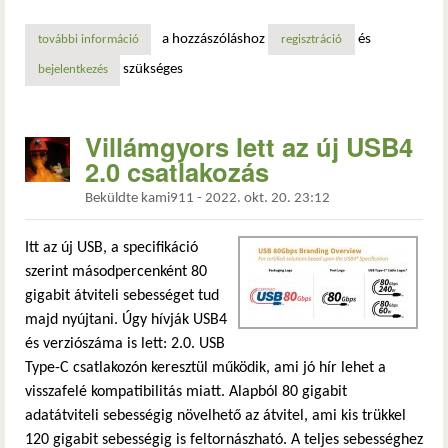
a hozzászóláshoz
és
további információ
követők nélkül könnyebb lenne az életed? tartalommal ka
regisztráció
szükséges
bejelentkezés
Villámgyors lett az új USB4
2.0 csatlakozás
Beküldte
kami911
-
2022. okt. 20. 23:12
Itt az új USB, a specifikáció
szerint másodpercenként 80
gigabit átviteli sebességet tud
majd nyújtani. Úgy hívják USB4
és verziószáma is lett: 2.0. USB
Type-C csatlakozón keresztül működik, ami jó hír lehet a
visszafelé kompatibilitás miatt. Alapból 80 gigabit
adatátviteli sebességig növelhető az átvitel, ami kis trükkel
120 gigabit sebességig is feltornászható. A teljes sebességhez