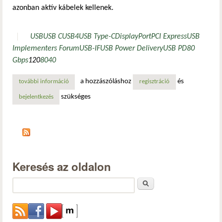
azonban aktív kábelek kellenek.
USB
USB C
USB4
USB Type-C
DisplayPort
PCI Express
USB
Implementers Forum
USB-IF
USB Power Delivery
USB PD
80
Gbps
120
80
40
a hozzászóláshoz
és
további információ
villámgyors lett az új usb4 2.0 csatlakozás tartalommal ka
regisztráció
szükséges
bejelentkezés
Keresés az oldalon
Keresés