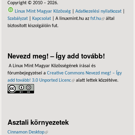
Copyright © 2010 – 2026.
Linux Mint Magyar Közösség
|
Adatkezelési nyilatkozat
|
Szabályzat
|
Kapcsolat
| A linuxmint.hu az
fsf.hu
(külső hivatkozás)
által
biztosított kiszolgálóin fut.
Nevezd meg! – Így add tovább!
A Linux Mint Magyar Közösségének írásai és
fórumbejegyzései a
Creative Commons Nevezd meg! – Így
add tovább! 3.0 Unported Licenc
(külső hivatkozás)
alatt lettek közzétéve.
Asztali környezetek
Cinnamon Desktop
(külső hivatkozás)