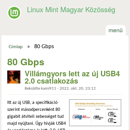
Ugrás a tartalomra
Linux Mint Magyar Közösség
menü
»
80 Gbps
Címlap
Jelenlegi hely
80 Gbps
Villámgyors lett az új USB4
2.0 csatlakozás
Beküldte
kami911
-
2022. okt. 20. 23:12
Itt az új USB, a specifikáció
szerint másodpercenként 80
gigabit átviteli sebességet tud
majd nyújtani. Úgy hívják USB4