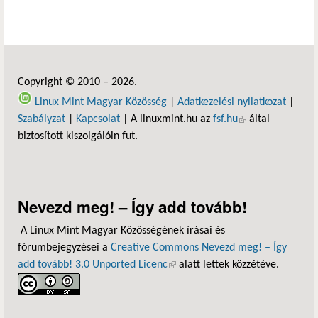
Copyright © 2010 – 2026.
Linux Mint Magyar Közösség
|
Adatkezelési nyilatkozat
|
Szabályzat
|
Kapcsolat
| A linuxmint.hu az
fsf.hu
(külső hivatkozás)
által
biztosított kiszolgálóin fut.
Nevezd meg! – Így add tovább!
A Linux Mint Magyar Közösségének írásai és
fórumbejegyzései a
Creative Commons Nevezd meg! – Így
add tovább! 3.0 Unported Licenc
(külső hivatkozás)
alatt lettek közzétéve.