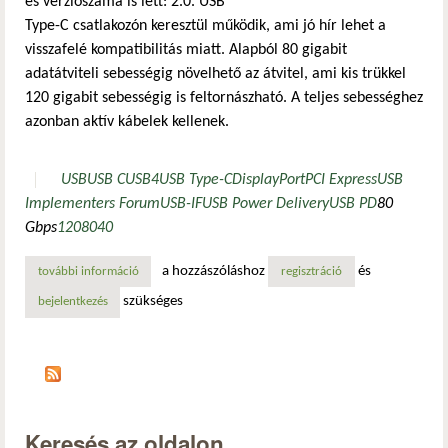
és verziószáma is lett: 2.0. USB
Type-C csatlakozón keresztül működik, ami jó hír lehet a
visszafelé kompatibilitás miatt. Alapból 80 gigabit
adatátviteli sebességig növelhető az átvitel, ami kis trükkel
120 gigabit sebességig is feltornászható. A teljes sebességhez
azonban aktív kábelek kellenek.
USB
USB C
USB4
USB Type-C
DisplayPort
PCI Express
USB
Implementers Forum
USB-IF
USB Power Delivery
USB PD
80
Gbps
120
80
40
a hozzászóláshoz
és
további információ
villámgyors lett az új usb4 2.0 csatlakozás tartalommal ka
regisztráció
szükséges
bejelentkezés
Keresés az oldalon