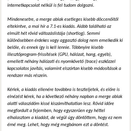
internetkapcsolat nélkül is fel tudom dolgozni.
Mindenesetre, a merge ablak esetleges kisebb döccenőitől
eltekintve, a mai hír a 7.1-es kiadás. Alább található az
elmúlt hét rövid változáslistája (shortlog). Semmi
különösebben érdekes vagy aggasztó dolog nem emelkedik ki
belőle, és ennek így is kell lennie. Többnyire kisebb
illesztőprogram-frissítések (GPU, hálózat, hang, egyéb),
emellett néhány hálózati és nyomkövető (trace) eszközzel
kapcsolatos javítás, valamint elszórtan kisebb módosítások a
rendszer más részein.
Kérlek, a kiadás ellenére továbbra is teszteljetek, és előre is
elnézést kérek, ha a következő néhány napban a merge ablak
alatti válaszidőm kissé kiszámíthatatlan lesz. Rövid időre
megfordult a fejemben, hogy egyszerűen egy héttel
elhalasztom a kiadást, de végül úgy döntöttem, hogy ez nem
érné meg. Lehet, hogy még megbánom ezt a döntést.