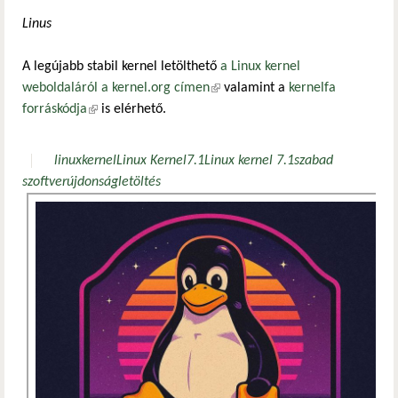
Linus
A legújabb stabil kernel letölthető
a Linux kernel
weboldaláról a kernel.org címen
(külső hivatkozás)
valamint a
kernelfa
forráskódja
(külső hivatkozás)
is elérhető.
linux
kernel
Linux Kernel
7.1
Linux kernel 7.1
szabad
szoftver
újdonság
letöltés