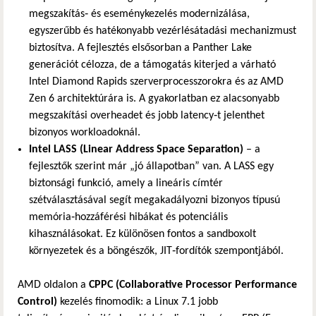
megszakítás‑ és eseménykezelés modernizálása,
egyszerűbb és hatékonyabb vezérlésátadási mechanizmust
biztosítva. A fejlesztés elsősorban a Panther Lake
generációt célozza, de a támogatás kiterjed a várható
Intel Diamond Rapids szerverprocesszorokra és az AMD
Zen 6 architektúrára is. A gyakorlatban ez alacsonyabb
megszakítási overheadet és jobb latency‑t jelenthet
bizonyos workloadoknál.
Intel LASS (Linear Address Space Separation)
– a
fejlesztők szerint már „jó állapotban” van. A LASS egy
biztonsági funkció, amely a lineáris címtér
szétválasztásával segít megakadályozni bizonyos típusú
memória‑hozzáférési hibákat és potenciális
kihasználásokat. Ez különösen fontos a sandboxolt
környezetek és a böngészők, JIT‑fordítók szempontjából.
AMD oldalon a
CPPC (Collaborative Processor Performance
Control)
kezelés finomodik: a Linux 7.1 jobb