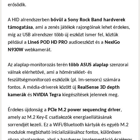
erősödik.
A HID alrendszerben
bővül a Sony Rock Band hardverek
támogatása
, ami a zenés játékok rajongóinak lehet érdekes,
míg az USB alrendszer több új eszközt ismer fel, köztük
például a
Line6 POD HD PRO
audioeszközt és a
NexiGo
N930W
webkamerát.
Az alaplap‑monitorozás terén
több ASUS alaplap
szenzorai
válnak elérhetővé, ami a hőmérséklet‑ és
feszültségmonitorozó eszközök (pl. lm‑sensors) számára
fontos. A média‑driverek között új
RealSense 3D depth
kamerák
és
NVIDIA Tegra
kiegészítések jelennek meg.
Érdekes újdonság a
PCIe M.2 power sequencing driver
,
amely az M.2 Key‑E csatlakozók energiaellátásának
sorrendjét kezeli. Ez a WiFi/Bluetooth kártyák és egyéb M.2
modulok megbízható inicializálásához fontos, különösen
olyan alaplapokon, ahol a hardveres implementáció érzékeny