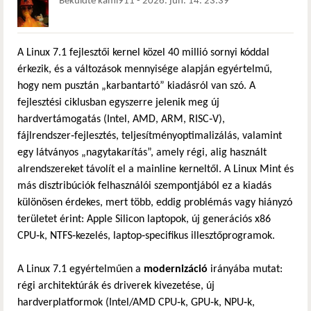
Beküldte
kami911
-
2026. jún. 14. 23:39
A Linux 7.1 fejlesztői kernel közel 40 millió sornyi kóddal
érkezik, és a változások mennyisége alapján egyértelmű,
hogy nem pusztán „karbantartó” kiadásról van szó. A
fejlesztési ciklusban egyszerre jelenik meg új
hardvertámogatás (Intel, AMD, ARM, RISC‑V),
fájlrendszer‑fejlesztés, teljesítményoptimalizálás, valamint
egy látványos „nagytakarítás”, amely régi, alig használt
alrendszereket távolít el a mainline kerneltől. A Linux Mint és
más disztribúciók felhasználói szempontjából ez a kiadás
különösen érdekes, mert több, eddig problémás vagy hiányzó
területet érint: Apple Silicon laptopok, új generációs x86
CPU‑k, NTFS‑kezelés, laptop‑specifikus illesztőprogramok.
A Linux 7.1 egyértelműen a
modernizáció
irányába mutat:
régi architektúrák és driverek kivezetése, új
hardverplatformok (Intel/AMD CPU‑k, GPU‑k, NPU‑k,