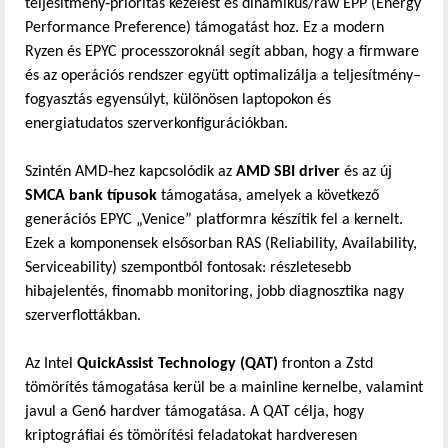
teljesítmény‑prioritás kezelést és dinamikus/raw EPP (Energy
Performance Preference) támogatást hoz. Ez a modern
Ryzen és EPYC processzoroknál segít abban, hogy a firmware
és az operációs rendszer együtt optimalizálja a teljesítmény–
fogyasztás egyensúlyt, különösen laptopokon és
energiatudatos szerverkonfigurációkban.
Szintén AMD‑hez kapcsolódik az
AMD SBI driver
és az új
SMCA bank típusok
támogatása, amelyek a következő
generációs EPYC „Venice” platformra készítik fel a kernelt.
Ezek a komponensek elsősorban RAS (Reliability, Availability,
Serviceability) szempontból fontosak: részletesebb
hibajelentés, finomabb monitoring, jobb diagnosztika nagy
szerverflottákban.
Az Intel
QuickAssist Technology (QAT)
fronton a Zstd
tömörítés támogatása kerül be a mainline kernelbe, valamint
javul a Gen6 hardver támogatása. A QAT célja, hogy
kriptográfiai és tömörítési feladatokat hardveresen