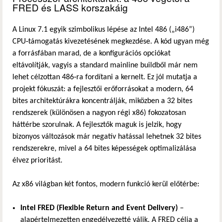
FRED és LASS korszakáig
A Linux 7.1 egyik szimbolikus lépése az Intel 486 („i486”)
CPU‑támogatás kivezetésének megkezdése. A kód ugyan még
a forrásfában marad, de a konfigurációs opciókat
eltávolítják, vagyis a standard mainline buildből már nem
lehet célzottan 486‑ra fordítani a kernelt. Ez jól mutatja a
projekt fókuszát: a fejlesztői erőforrásokat a modern, 64
bites architektúrákra koncentrálják, miközben a 32 bites
rendszerek (különösen a nagyon régi x86) fokozatosan
háttérbe szorulnak. A fejlesztők maguk is jelzik, hogy
bizonyos változások már negatív hatással lehetnek 32 bites
rendszerekre, mivel a 64 bites képességek optimalizálása
élvez prioritást.
Az x86 világban két fontos, modern funkció kerül előtérbe:
Intel FRED (Flexible Return and Event Delivery)
–
alapértelmezetten engedélyezetté válik. A FRED célja a