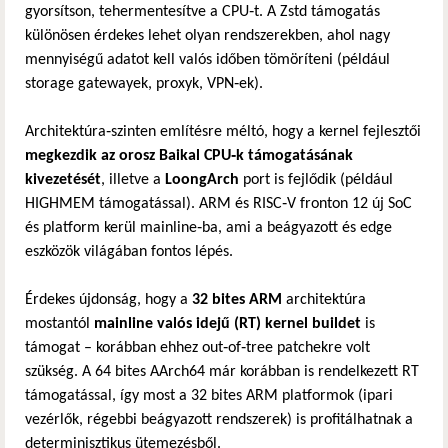
gyorsítson, tehermentesítve a CPU‑t. A Zstd támogatás
különösen érdekes lehet olyan rendszerekben, ahol nagy
mennyiségű adatot kell valós időben tömöríteni (például
storage gatewayek, proxyk, VPN‑ek).
Architektúra‑szinten említésre méltó, hogy a kernel fejlesztői
megkezdik az orosz Baikal CPU‑k támogatásának
kivezetését
, illetve a
LoongArch
port is fejlődik (például
HIGHMEM támogatással). ARM és RISC‑V fronton 12 új SoC
és platform kerül mainline‑ba, ami a beágyazott és edge
eszközök világában fontos lépés.
Érdekes újdonság, hogy a
32 bites ARM
architektúra
mostantól
mainline valós idejű (RT) kernel buildet
is
támogat – korábban ehhez out‑of‑tree patchekre volt
szükség. A 64 bites AArch64 már korábban is rendelkezett RT
támogatással, így most a 32 bites ARM platformok (ipari
vezérlők, régebbi beágyazott rendszerek) is profitálhatnak a
determinisztikus ütemezésből.