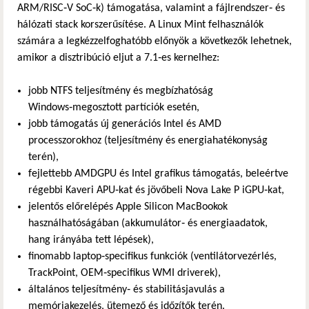
ARM/RISC‑V SoC‑k) támogatása, valamint a fájlrendszer‑ és
hálózati stack korszerűsítése. A Linux Mint felhasználók
számára a legkézzelfoghatóbb előnyök a következők lehetnek,
amikor a disztribúció eljut a 7.1‑es kernelhez:
jobb NTFS teljesítmény és megbízhatóság
Windows‑megosztott partíciók esetén,
jobb támogatás új generációs Intel és AMD
processzorokhoz (teljesítmény és energiahatékonyság
terén),
fejlettebb AMDGPU és Intel grafikus támogatás, beleértve
régebbi Kaveri APU‑kat és jövőbeli Nova Lake P iGPU‑kat,
jelentős előrelépés Apple Silicon MacBookok
használhatóságában (akkumulátor‑ és energiaadatok,
hang irányába tett lépések),
finomabb laptop‑specifikus funkciók (ventilátorvezérlés,
TrackPoint, OEM‑specifikus WMI driverek),
általános teljesítmény‑ és stabilitásjavulás a
memóriakezelés, ütemező és időzítők terén.