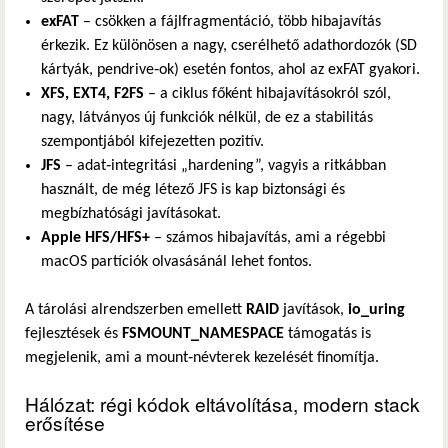
exFAT
– csökken a fájlfragmentáció, több hibajavítás
érkezik. Ez különösen a nagy, cserélhető adathordozók (SD
kártyák, pendrive‑ok) esetén fontos, ahol az exFAT gyakori.
XFS, EXT4, F2FS
– a ciklus főként hibajavításokról szól,
nagy, látványos új funkciók nélkül, de ez a stabilitás
szempontjából kifejezetten pozitív.
JFS
– adat‑integritási „hardening”, vagyis a ritkábban
használt, de még létező JFS is kap biztonsági és
megbízhatósági javításokat.
Apple HFS/HFS+
– számos hibajavítás, ami a régebbi
macOS partíciók olvasásánál lehet fontos.
A tárolási alrendszerben emellett
RAID
javítások,
io_uring
fejlesztések és
FSMOUNT_NAMESPACE
támogatás is
megjelenik, ami a mount‑névterek kezelését finomítja.
Hálózat: régi kódok eltávolítása, modern stack
erősítése