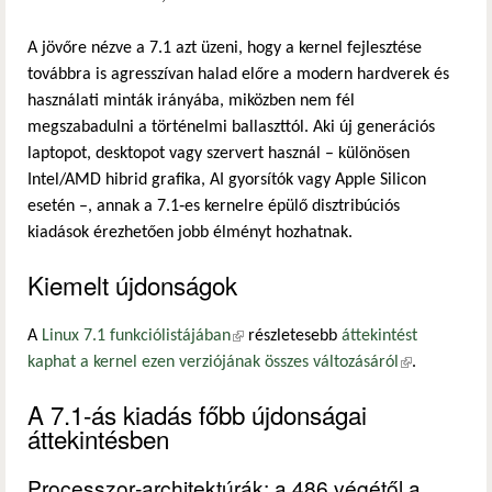
A jövőre nézve a 7.1 azt üzeni, hogy a kernel fejlesztése
továbbra is agresszívan halad előre a modern hardverek és
használati minták irányába, miközben nem fél
megszabadulni a történelmi ballaszttól. Aki új generációs
laptopot, desktopot vagy szervert használ – különösen
Intel/AMD hibrid grafika, AI gyorsítók vagy Apple Silicon
esetén –, annak a 7.1‑es kernelre épülő disztribúciós
kiadások érezhetően jobb élményt hozhatnak.
Kiemelt újdonságok
A
Linux 7.1 funkciólistájában
(külső hivatkozás)
részletesebb
áttekintést
kaphat a kernel ezen verziójának összes változásáról
(külső
.
hivatkozás)
A 7.1-ás kiadás főbb újdonságai
áttekintésben
Processzor‑architektúrák: a 486 végétől a