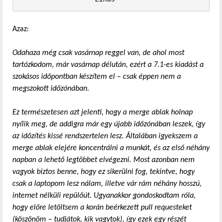
Azaz:
Odahaza még csak vasárnap reggel van, de ahol most
tartózkodom, már vasárnap délután, ezért a 7.1-es kiadást a
szokásos időpontban készítem el – csak éppen nem a
megszokott időzónában.
Ez természetesen azt jelenti, hogy a merge ablak holnap
nyílik meg, de addigra már egy újabb időzónában leszek, így
az időzítés kissé rendszertelen lesz. Általában igyekszem a
merge ablak elejére koncentrálni a munkát, és az első néhány
napban a lehető legtöbbet elvégezni. Most azonban nem
vagyok biztos benne, hogy ez sikerülni fog, tekintve, hogy
csak a laptopom lesz nálam, illetve vár rám néhány hosszú,
internet nélküli repülőút. Ugyanakkor gondoskodtam róla,
hogy előre letöltsem a korán beérkezett pull requesteket
(köszönöm – tudjátok, kik vagytok), így ezek egy részét