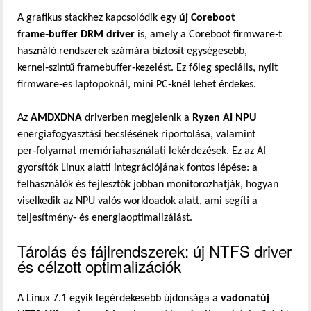
A grafikus stackhez kapcsolódik egy
új Coreboot
frame‑buffer DRM driver
is, amely a Coreboot firmware‑t
használó rendszerek számára biztosít egységesebb,
kernel‑szintű framebuffer‑kezelést. Ez főleg speciális, nyílt
firmware‑es laptopoknál, mini PC‑knél lehet érdekes.
Az
AMDXDNA
driverben megjelenik a
Ryzen AI NPU
energiafogyasztási becslésének riportolása, valamint
per‑folyamat memóriahasználati lekérdezések. Ez az AI
gyorsítók Linux alatti integrációjának fontos lépése: a
felhasználók és fejlesztők jobban monitorozhatják, hogyan
viselkedik az NPU valós workloadok alatt, ami segíti a
teljesítmény‑ és energiaoptimalizálást.
Tárolás és fájlrendszerek: új NTFS driver
és célzott optimalizációk
A Linux 7.1 egyik legérdekesebb újdonsága a
vadonatúj