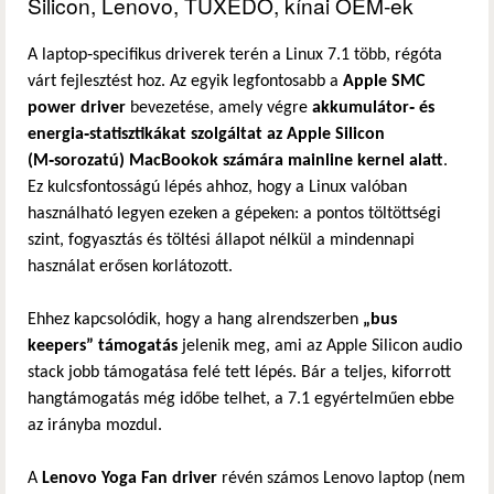
Silicon, Lenovo, TUXEDO, kínai OEM‑ek
A laptop‑specifikus driverek terén a Linux 7.1 több, régóta
várt fejlesztést hoz. Az egyik legfontosabb a
Apple SMC
power driver
bevezetése, amely végre
akkumulátor‑ és
energia‑statisztikákat szolgáltat az Apple Silicon
(M‑sorozatú) MacBookok számára mainline kernel alatt
.
Ez kulcsfontosságú lépés ahhoz, hogy a Linux valóban
használható legyen ezeken a gépeken: a pontos töltöttségi
szint, fogyasztás és töltési állapot nélkül a mindennapi
használat erősen korlátozott.
Ehhez kapcsolódik, hogy a hang alrendszerben
„bus
keepers” támogatás
jelenik meg, ami az Apple Silicon audio
stack jobb támogatása felé tett lépés. Bár a teljes, kiforrott
hangtámogatás még időbe telhet, a 7.1 egyértelműen ebbe
az irányba mozdul.
A
Lenovo Yoga Fan driver
révén számos Lenovo laptop (nem