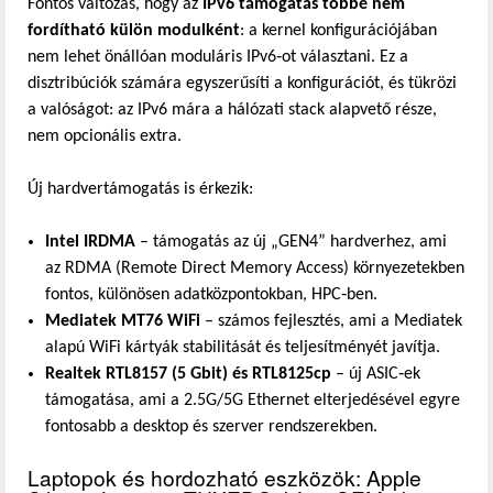
Fontos változás, hogy az
IPv6 támogatás többé nem
fordítható külön modulként
: a kernel konfigurációjában
nem lehet önállóan moduláris IPv6‑ot választani. Ez a
disztribúciók számára egyszerűsíti a konfigurációt, és tükrözi
a valóságot: az IPv6 mára a hálózati stack alapvető része,
nem opcionális extra.
Új hardvertámogatás is érkezik:
Intel IRDMA
– támogatás az új „GEN4” hardverhez, ami
az RDMA (Remote Direct Memory Access) környezetekben
fontos, különösen adatközpontokban, HPC‑ben.
Mediatek MT76 WiFi
– számos fejlesztés, ami a Mediatek
alapú WiFi kártyák stabilitását és teljesítményét javítja.
Realtek RTL8157 (5 Gbit) és RTL8125cp
– új ASIC‑ek
támogatása, ami a 2.5G/5G Ethernet elterjedésével egyre
fontosabb a desktop és szerver rendszerekben.
Laptopok és hordozható eszközök: Apple