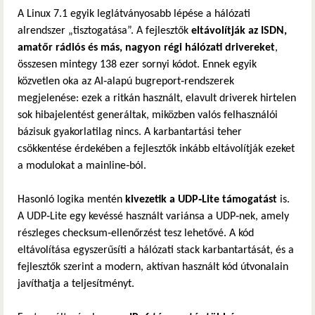
A Linux 7.1 egyik leglátványosabb lépése a hálózati
alrendszer „tisztogatása”. A fejlesztők
eltávolítják az ISDN,
amatőr rádiós és más, nagyon régi hálózati drivereket
,
összesen mintegy 138 ezer sornyi kódot. Ennek egyik
közvetlen oka az AI‑alapú bugreport‑rendszerek
megjelenése: ezek a ritkán használt, elavult driverek hirtelen
sok hibajelentést generáltak, miközben valós felhasználói
bázisuk gyakorlatilag nincs. A karbantartási teher
csökkentése érdekében a fejlesztők inkább eltávolítják ezeket
a modulokat a mainline‑ból.
Hasonló logika mentén
kivezetik a UDP‑Lite támogatást
is.
A UDP‑Lite egy kevéssé használt variánsa a UDP‑nek, amely
részleges checksum‑ellenőrzést tesz lehetővé. A kód
eltávolítása egyszerűsíti a hálózati stack karbantartását, és a
fejlesztők szerint a modern, aktívan használt kód útvonalain
javíthatja a teljesítményt.