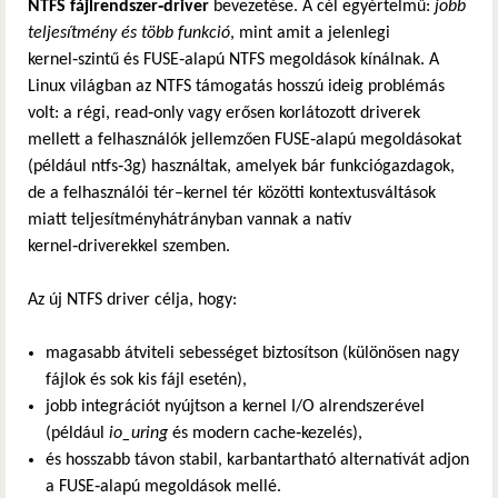
NTFS fájlrendszer‑driver
bevezetése. A cél egyértelmű:
jobb
teljesítmény és több funkció
, mint amit a jelenlegi
kernel‑szintű és FUSE‑alapú NTFS megoldások kínálnak. A
Linux világban az NTFS támogatás hosszú ideig problémás
volt: a régi, read‑only vagy erősen korlátozott driverek
mellett a felhasználók jellemzően FUSE‑alapú megoldásokat
(például ntfs‑3g) használtak, amelyek bár funkciógazdagok,
de a felhasználói tér–kernel tér közötti kontextusváltások
miatt teljesítményhátrányban vannak a natív
kernel‑driverekkel szemben.
Az új NTFS driver célja, hogy:
magasabb átviteli sebességet biztosítson (különösen nagy
fájlok és sok kis fájl esetén),
jobb integrációt nyújtson a kernel I/O alrendszerével
(például
io_uring
és modern cache‑kezelés),
és hosszabb távon stabil, karbantartható alternatívát adjon
a FUSE‑alapú megoldások mellé.