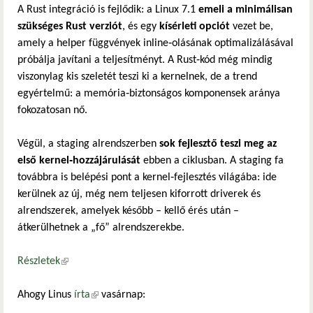
A Rust integráció is fejlődik: a Linux 7.1
emeli a minimálisan
szükséges Rust verziót
, és egy
kísérleti opciót
vezet be,
amely a helper függvények inline‑olásának optimalizálásával
próbálja javítani a teljesítményt. A Rust‑kód még mindig
viszonylag kis szeletét teszi ki a kernelnek, de a trend
egyértelmű: a memória‑biztonságos komponensek aránya
fokozatosan nő.
Végül, a staging alrendszerben
sok fejlesztő teszi meg az
első kernel‑hozzájárulását
ebben a ciklusban. A staging fa
továbbra is belépési pont a kernel‑fejlesztés világába: ide
kerülnek az új, még nem teljesen kiforrott driverek és
alrendszerek, amelyek később – kellő érés után –
átkerülhetnek a „fő” alrendszerekbe.
Részletek
(külső hivatkozás)
Ahogy Linus
írta
(külső hivatkozás)
vasárnap: