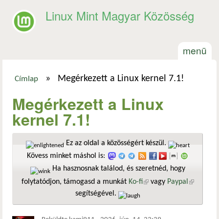
Ugrás a tartalomra
Linux Mint Magyar Közösség
menü
»
Megérkezett a Linux kernel 7.1!
Címlap
Jelenlegi hely
Megérkezett a Linux
kernel 7.1!
Ez az oldal a közösségért készül.
Kövess minket máshol is:
Ha hasznosnak találod, és szeretnéd, hogy
folytatódjon, támogasd a munkát
Ko-fi
(külső hivatkozás)
vagy
Paypal
(külső
segítségével.
hivatkozá