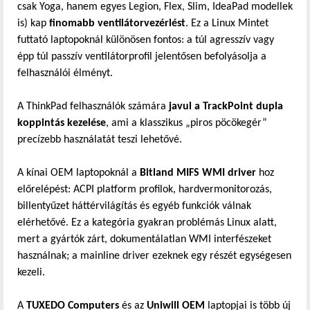
csak Yoga, hanem egyes Legion, Flex, Slim, IdeaPad modellek
is) kap
finomabb ventilátorvezérlést
. Ez a Linux Mintet
futtató laptopoknál különösen fontos: a túl agresszív vagy
épp túl passzív ventilátorprofil jelentősen befolyásolja a
felhasználói élményt.
A ThinkPad felhasználók számára
javul a TrackPoint dupla
koppintás kezelése
, ami a klasszikus „piros pöcökegér”
precízebb használatát teszi lehetővé.
A kínai OEM laptopoknál a
Bitland MIFS WMI driver
hoz
előrelépést: ACPI platform profilok, hardvermonitorozás,
billentyűzet háttérvilágítás és egyéb funkciók válnak
elérhetővé. Ez a kategória gyakran problémás Linux alatt,
mert a gyártók zárt, dokumentálatlan WMI interfészeket
használnak; a mainline driver ezeknek egy részét egységesen
kezeli.
A
TUXEDO Computers
és az
Uniwill OEM
laptopjai is több új