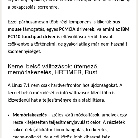
a bekapcsolási sorrendre.
Ezzel párhuzamosan több régi komponens is kikerül:
bus
mouse
támogatás, egyes
PCMCIA driverek
, valamint az
IBM
PC110 touchpad driver
is eltávolításra kerül, tovább
csökkentve a történelmi, de gyakorlatilag már nem használt
kódmennyiséget.
Kernel belső változások: ütemező,
memóriakezelés, HRTIMER, Rust
A Linux 7.1 nem csak hardverfronton hoz újdonságokat. A
kernel belső működését érintő változások közül több is
közvetlenül hat a teljesítményre és a stabilitásra.
Memóriakezelés
– széles körű módosítások, amelyek egy
része kifejezetten teljesítményjavulást céloz. A részletek
sokrétűek (allokátor‑finomhangolás, lru‑kezelés,
cache‑policyk), de a cél közös: jobb kihasználtság,