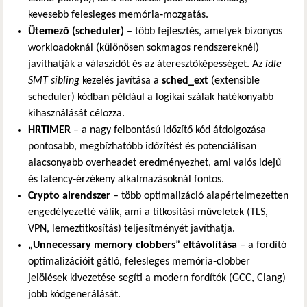
kevesebb felesleges memória‑mozgatás.
Ütemező (scheduler)
– több fejlesztés, amelyek bizonyos
workloadoknál (különösen sokmagos rendszereknél)
javíthatják a válaszidőt és az áteresztőképességet. Az
idle
SMT sibling
kezelés javítása a
sched_ext
(extensible
scheduler) kódban például a logikai szálak hatékonyabb
kihasználását célozza.
HRTIMER
– a nagy felbontású időzítő kód átdolgozása
pontosabb, megbízhatóbb időzítést és potenciálisan
alacsonyabb overheadet eredményezhet, ami valós idejű
és latency‑érzékeny alkalmazásoknál fontos.
Crypto alrendszer
– több optimalizáció alapértelmezetten
engedélyezetté válik, ami a titkosítási műveletek (TLS,
VPN, lemeztitkosítás) teljesítményét javíthatja.
„Unnecessary memory clobbers” eltávolítása
– a fordító
optimalizációit gátló, felesleges memória‑clobber
jelölések kivezetése segíti a modern fordítók (GCC, Clang)
jobb kódgenerálását.