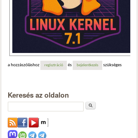
a hozzászóláshoz
és
szükséges
regisztráció
bejelentkezés
Keresés az oldalon
Keresés