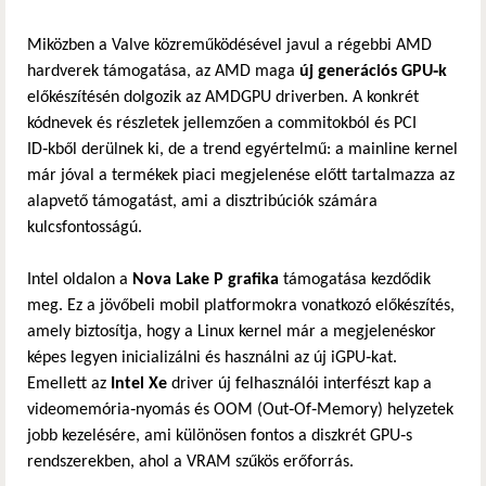
Miközben a Valve közreműködésével javul a régebbi AMD
hardverek támogatása, az AMD maga
új generációs GPU‑k
előkészítésén dolgozik az AMDGPU driverben. A konkrét
kódnevek és részletek jellemzően a commitokból és PCI
ID‑kből derülnek ki, de a trend egyértelmű: a mainline kernel
már jóval a termékek piaci megjelenése előtt tartalmazza az
alapvető támogatást, ami a disztribúciók számára
kulcsfontosságú.
Intel oldalon a
Nova Lake P grafika
támogatása kezdődik
meg. Ez a jövőbeli mobil platformokra vonatkozó előkészítés,
amely biztosítja, hogy a Linux kernel már a megjelenéskor
képes legyen inicializálni és használni az új iGPU‑kat.
Emellett az
Intel Xe
driver új felhasználói interfészt kap a
videomemória‑nyomás és OOM (Out‑Of‑Memory) helyzetek
jobb kezelésére, ami különösen fontos a diszkrét GPU‑s
rendszerekben, ahol a VRAM szűkös erőforrás.