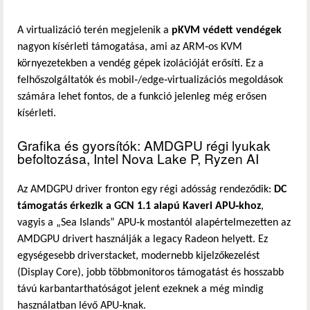
A virtualizáció terén megjelenik a
pKVM védett vendégek
nagyon kísérleti támogatása, ami az ARM‑os KVM
környezetekben a vendég gépek izolációját erősíti. Ez a
felhőszolgáltatók és mobil‑/edge‑virtualizációs megoldások
számára lehet fontos, de a funkció jelenleg még erősen
kísérleti.
Grafika és gyorsítók: AMDGPU régi lyukak
befoltozása, Intel Nova Lake P, Ryzen AI
Az AMDGPU driver fronton egy régi adósság rendeződik:
DC
támogatás érkezik a GCN 1.1 alapú Kaveri APU‑khoz
,
vagyis a „Sea Islands” APU‑k mostantól alapértelmezetten az
AMDGPU drivert használják a legacy Radeon helyett. Ez
egységesebb driverstacket, modernebb kijelzőkezelést
(Display Core), jobb többmonitoros támogatást és hosszabb
távú karbantarthatóságot jelent ezeknek a még mindig
használatban lévő APU‑knak.