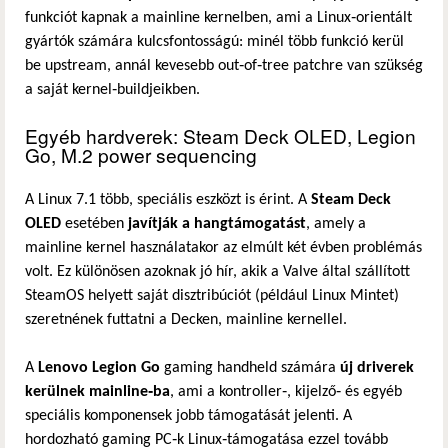
funkciót kapnak a mainline kernelben, ami a Linux‑orientált
gyártók számára kulcsfontosságú: minél több funkció kerül
be upstream, annál kevesebb out‑of‑tree patchre van szükség
a saját kernel‑buildjeikben.
Egyéb hardverek: Steam Deck OLED, Legion
Go, M.2 power sequencing
A Linux 7.1 több, speciális eszközt is érint. A
Steam Deck
OLED
esetében
javítják a hangtámogatást
, amely a
mainline kernel használatakor az elmúlt két évben problémás
volt. Ez különösen azoknak jó hír, akik a Valve által szállított
SteamOS helyett saját disztribúciót (például Linux Mintet)
szeretnének futtatni a Decken, mainline kernellel.
A
Lenovo Legion Go
gaming handheld számára
új driverek
kerülnek mainline‑ba
, ami a kontroller‑, kijelző‑ és egyéb
speciális komponensek jobb támogatását jelenti. A
hordozható gaming PC‑k Linux‑támogatása ezzel tovább