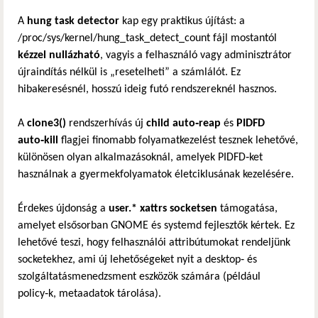
A
hung task detector
kap egy praktikus újítást: a
/proc/sys/kernel/hung_task_detect_count fájl mostantól
kézzel nullázható
, vagyis a felhasználó vagy adminisztrátor
újraindítás nélkül is „resetelheti” a számlálót. Ez
hibakeresésnél, hosszú ideig futó rendszereknél hasznos.
A
clone3()
rendszerhívás új
child auto‑reap
és
PIDFD
auto‑kill
flagjei finomabb folyamatkezelést tesznek lehetővé,
különösen olyan alkalmazásoknál, amelyek PIDFD‑ket
használnak a gyermekfolyamatok életciklusának kezelésére.
Érdekes újdonság a
user.* xattrs socketsen
támogatása,
amelyet elsősorban GNOME és systemd fejlesztők kértek. Ez
lehetővé teszi, hogy felhasználói attribútumokat rendeljünk
socketekhez, ami új lehetőségeket nyit a desktop‑ és
szolgáltatásmenedzsment eszközök számára (például
policy‑k, metaadatok tárolása).