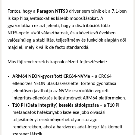
Fontos, hogy a
Paragon NTFS3
driver sem tűnik el: a 7.1‑ben
is kap hibajavításokat és kisebb módosításokat. A
gyakorlatban ez azt jelenti, hogy a disztribúciók több
NTFS‑opció közül választhatnak, és a következő években
valószínűleg a stabilitás, teljesítmény és funkciók alapján dől
majd el, melyik válik de facto standarddá.
Más fájlrendszerek is kapnak célzott fejlesztéseket:
ARM64 NEON‑gyorsított CRC64‑NVMe
– a CRC64
ellenőrzés NEON utasításkészlettel történő gyorsítása
jelentősen javíthatja az NVMe eszközökön végzett
integritás‑ellenőrzés teljesítményét ARM64 platformokon.
T10 PI (Data Integrity) kezelés átdolgozása
– a T10 PI
metaadatok hatékonyabb kezelése jobb olvasási
teljesítményt eredményezhet olyan storage
rendszerekben, ahol a hardveres adat‑integritás kiemelt
szerepet játszik.