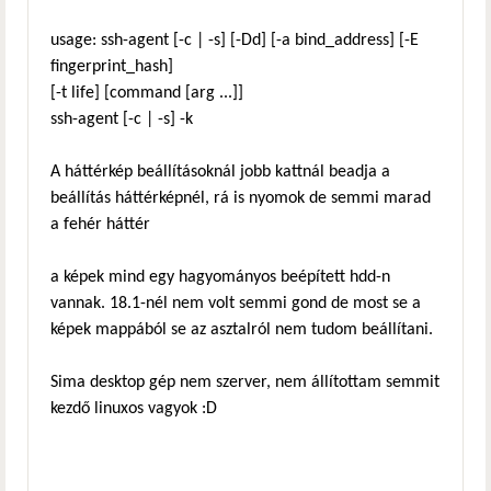
usage: ssh-agent [-c | -s] [-Dd] [-a bind_address] [-E
fingerprint_hash]
[-t life] [command [arg ...]]
ssh-agent [-c | -s] -k
A háttérkép beállításoknál jobb kattnál beadja a
beállítás háttérképnél, rá is nyomok de semmi marad
a fehér háttér
a képek mind egy hagyományos beépített hdd-n
vannak. 18.1-nél nem volt semmi gond de most se a
képek mappából se az asztalról nem tudom beállítani.
Sima desktop gép nem szerver, nem állítottam semmit
kezdő linuxos vagyok :D