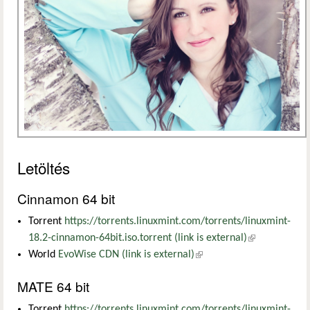
Letöltés
Cinnamon 64 bit
Torrent
https://torrents.linuxmint.com/torrents/linuxmint-
18.2-cinnamon-64bit.iso.torrent (link is external)
(külső
World
EvoWise CDN (link is external)
(külső hivatkozás)
hivatkozás)
MATE 64 bit
Torrent
https://torrents.linuxmint.com/torrents/linuxmint-