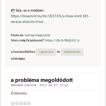
#9
Szia, ez a módszer:
https://linuxmint.hu/hir/2017/05/a-linux-mint-181-
serena-alverzio-frissi...
Paste.ee:
szöveg megosztás
Nincs még Dropboxod?
https://db.tt/8kIjjJQ7
(külső
hivatkozás)
a hozzászóláshoz
és
regisztráció
bejelentkezés
szükséges
a probléma megoldódott
Beküldte
subsonic
-
2017. júl. 07. 12:23
Értékelés: