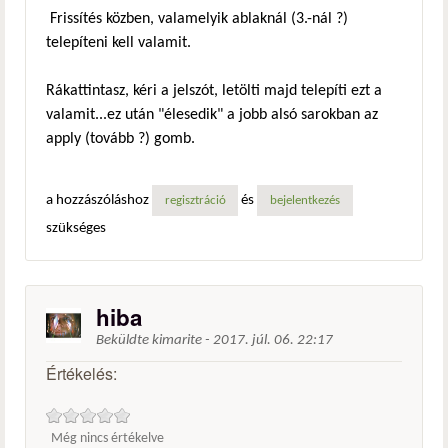
Frissítés közben, valamelyik ablaknál (3.-nál ?)
telepíteni kell valamit.
Rákattintasz, kéri a jelszót, letölti majd telepíti ezt a
valamit...ez után "élesedik" a jobb alsó sarokban az
apply (tovább ?) gomb.
a hozzászóláshoz
és
regisztráció
bejelentkezés
szükséges
hiba
Beküldte
kimarite
-
2017. júl. 06. 22:17
Értékelés:
Még nincs értékelve