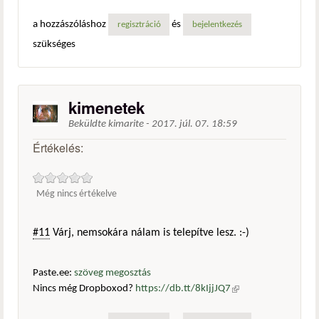
a hozzászóláshoz
és
regisztráció
bejelentkezés
szükséges
kimenetek
Beküldte
kimarite
-
2017. júl. 07. 18:59
Értékelés:
Még nincs értékelve
#11
Várj, nemsokára nálam is telepítve lesz. :-)
Paste.ee:
szöveg megosztás
Nincs még Dropboxod?
https://db.tt/8kIjjJQ7
(külső
hivatkozás)