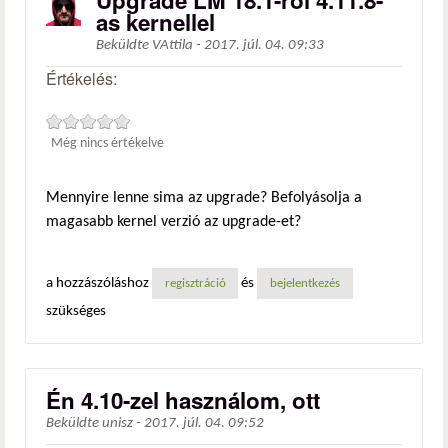
Upgrade LM 18.1-ről 4.11.8-
as kernellel
Beküldte
VAttila
-
2017. júl. 04. 09:33
Értékelés:
Még nincs értékelve
Mennyire lenne sima az upgrade? Befolyásolja a
magasabb kernel verzió az upgrade-et?
a hozzászóláshoz
és
regisztráció
bejelentkezés
szükséges
Én 4.10-zel használom, ott
Beküldte
unisz
-
2017. júl. 04. 09:52