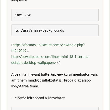
könyvtár):
inxi -Sz
ls /usr/share/backgrounds
(
https://forums.linuxmint.com/viewtopic.php?
t=249049
(külső hivatkozás)
http://oswallpapers.com/linux-mint-18-1-serena-
default-desktop-wallpapers/
(külső hivatkozás)
)
A beállítani kívánt háttérkép egy külső meghajtón van,
amit nem mindig csatlakoztatsz? Próbáld az alábbi
könyvtárba tenni:
-- először létrehozod a könyvtárat