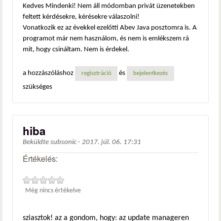
Kedves Mindenki! Nem áll módomban privát üzenetekben
feltett kérdésekre, kérésekre válaszolni!
Vonatkozik ez az évekkel ezelőtti Abev Java posztomra is. A
programot már nem használom, és nem is emlékszem rá
mit, hogy csináltam. Nem is érdekel.
a hozzászóláshoz
és
regisztráció
bejelentkezés
szükséges
hiba
Beküldte
subsonic
-
2017. júl. 06. 17:31
Értékelés:
Még nincs értékelve
sziasztok! az a gondom, hogy: az update manageren