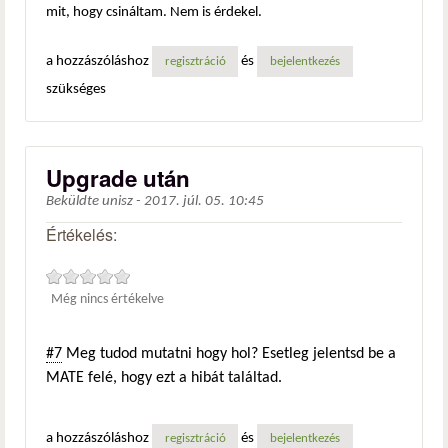
mit, hogy csináltam. Nem is érdekel.
a hozzászóláshoz
és
regisztráció
bejelentkezés
szükséges
Upgrade után
Beküldte
unisz
-
2017. júl. 05. 10:45
Értékelés:
Még nincs értékelve
#7
Meg tudod mutatni hogy hol? Esetleg jelentsd be a
MATE felé, hogy ezt a hibát találtad.
a hozzászóláshoz
és
regisztráció
bejelentkezés