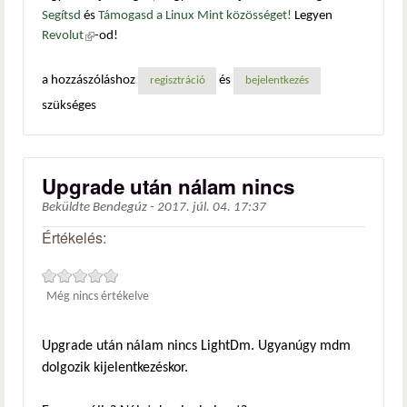
Segítsd
és
Támogasd a Linux Mint közösséget!
Legyen
Revolut
(külső hivatkozás)
-od!
a hozzászóláshoz
és
regisztráció
bejelentkezés
szükséges
Upgrade után nálam nincs
Beküldte
Bendegúz
-
2017. júl. 04. 17:37
Értékelés:
Még nincs értékelve
Upgrade után nálam nincs LightDm. Ugyanúgy mdm
dolgozik kijelentkezéskor.