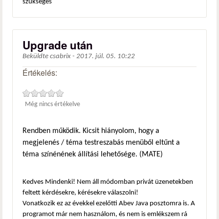
szükséges
Upgrade után
Beküldte
csabrix
-
2017. júl. 05. 10:22
Értékelés:
Még nincs értékelve
Rendben működik. Kicsit hiányolom, hogy a
megjelenés / téma testreszabás menüből eltűnt a
téma színénének állítási lehetősége. (MATE)
Kedves Mindenki! Nem áll módomban privát üzenetekben
feltett kérdésekre, kérésekre válaszolni!
Vonatkozik ez az évekkel ezelőtti Abev Java posztomra is. A
programot már nem használom, és nem is emlékszem rá