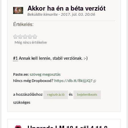
Akkor ha én a béta verziót
Beküldte
kimarite
-
2017. júl. 03. 20:06
Értékelés:
Még nincs értékelve
#1
Annak kell lennie, stabil verziónak. :-)
Paste.ee:
szöveg megosztás
Nincs még Dropboxod?
https://db.tt/8kIjjJQ7
(külső
hivatkozás)
a hozzászóláshoz
és
regisztráció
bejelentkezés
szükséges