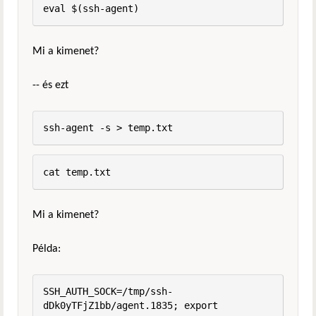
eval $(ssh-agent)
Mi a kimenet?
-- és ezt
ssh-agent -s > temp.txt
cat temp.txt
Mi a kimenet?
Példa:
SSH_AUTH_SOCK=/tmp/ssh-
dDk0yTFjZ1bb/agent.1835; export 