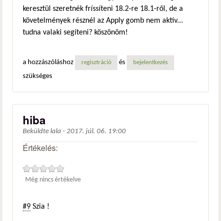
keresztül szeretnék fríssíteni 18.2-re 18.1-ről, de a
követelmények résznél az Apply gomb nem aktív...
tudna valaki segíteni? köszönöm!
a hozzászóláshoz
és
regisztráció
bejelentkezés
szükséges
hiba
Beküldte
lala
-
2017. júl. 06. 19:00
Értékelés:
Még nincs értékelve
#9
Szia !