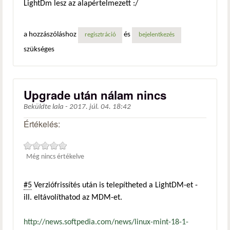
LightDm lesz az alapértelmezett :/
a hozzászóláshoz
és
regisztráció
bejelentkezés
szükséges
Upgrade után nálam nincs
Beküldte
lala
-
2017. júl. 04. 18:42
Értékelés:
Még nincs értékelve
#5
Verziófrissítés után is telepítheted a LightDM-et -
ill. eltávolíthatod az MDM-et.
http://news.softpedia.com/news/linux-mint-18-1-