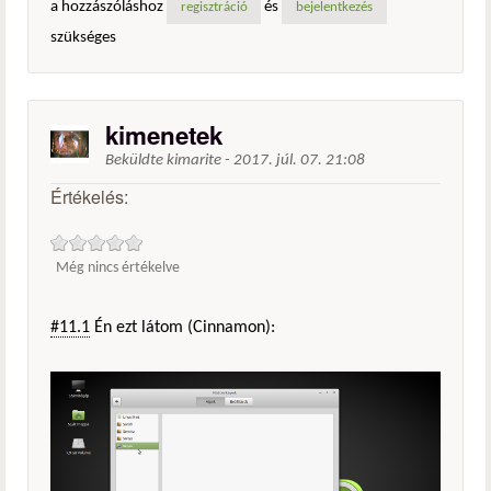
a hozzászóláshoz
és
regisztráció
bejelentkezés
szükséges
kimenetek
Beküldte
kimarite
-
2017. júl. 07. 21:08
Értékelés:
Még nincs értékelve
#11.1
Én ezt látom (Cinnamon):