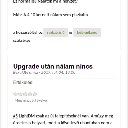
Ez normális? Nálatok mi a helyzet?
Más: A 4.10 kernelt nálam sem piszkálta.
a hozzászóláshoz
és
regisztráció
bejelentkezés
szükséges
Upgrade után nálam nincs
Beküldte
unisz
-
2017. júl. 04. 18:08
Értékelés:
Még nincs értékelve
#5
LightDM csak az új telepítéseknél van. Amúgy meg
érdekes a helyzet, mert a következő ubuntuban nem a