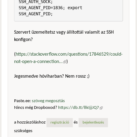
SSH_AUTH_SOCK;

SSH_AGENT_PID=1836; export 
SSH_AGENT_PID;
Szervert üzemeltetsz vagy állítottál valamit az SSH
konfigon?
(
https://stackoverflow.com/questions/17846529/could-
not-open-a-connection...
(külső hivatkozás)
)
Jegesmedve hóviharban? Nem rossz ;)
Paste.ee:
szöveg megosztás
Nincs még Dropboxod?
https://db.tt/8kIjjJQ7
(külső
hivatkozás)
a hozzászóláshoz
és
regisztráció
bejelentkezés
szükséges