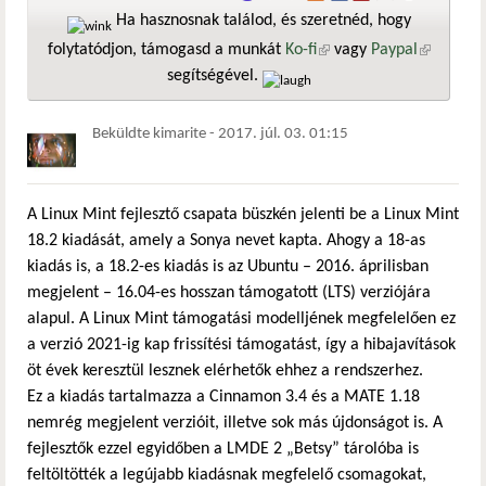
Ha hasznosnak találod, és szeretnéd, hogy
folytatódjon, támogasd a munkát
Ko-fi
(külső hivatkozás)
vagy
Paypal
(külső
segítségével.
hivatkozá
Beküldte
kimarite
-
2017. júl. 03. 01:15
A Linux Mint fejlesztő csapata büszkén jelenti be a Linux Mint
18.2 kiadását, amely a Sonya nevet kapta. Ahogy a 18-as
kiadás is, a 18.2-es kiadás is az Ubuntu – 2016. áprilisban
megjelent – 16.04-es hosszan támogatott (LTS) verziójára
alapul. A Linux Mint támogatási modelljének megfelelően ez
a verzió 2021-ig kap frissítési támogatást, így a hibajavítások
öt évek keresztül lesznek elérhetők ehhez a rendszerhez.
Ez a kiadás tartalmazza a Cinnamon 3.4 és a MATE 1.18
nemrég megjelent verzióit, illetve sok más újdonságot is. A
fejlesztők ezzel egyidőben a LMDE 2 „Betsy” tárolóba is
feltöltötték a legújabb kiadásnak megfelelő csomagokat,