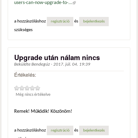
users-can-now-upgrade-to-...
(külső hivatkozás)
a hozzászóláshoz
és
regisztráció
bejelentkezés
szükséges
Upgrade után nálam nincs
Beküldte
Bendegúz
-
2017. júl. 04. 19:39
Értékelés:
Még nincs értékelve
Remek! Működik! Köszönöm!
a hozzászóláshoz
és
regisztráció
bejelentkezés