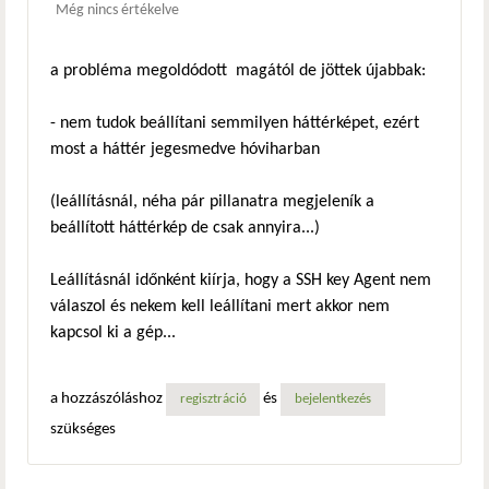
Még nincs értékelve
a probléma megoldódott magától de jöttek újabbak:
- nem tudok beállítani semmilyen háttérképet, ezért
most a háttér jegesmedve hóviharban
(leállításnál, néha pár pillanatra megjeleník a
beállított háttérkép de csak annyira...)
Leállításnál időnként kiírja, hogy a SSH key Agent nem
válaszol és nekem kell leállítani mert akkor nem
kapcsol ki a gép...
a hozzászóláshoz
és
regisztráció
bejelentkezés
szükséges