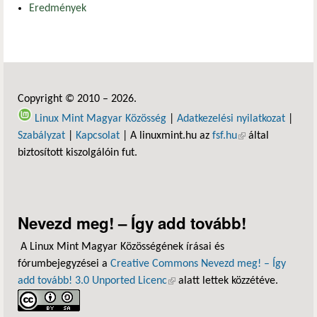
Eredmények
Copyright © 2010 – 2026.
Linux Mint Magyar Közösség
|
Adatkezelési nyilatkozat
|
Szabályzat
|
Kapcsolat
| A linuxmint.hu az
fsf.hu
(külső hivatkozás)
által
biztosított kiszolgálóin fut.
Nevezd meg! – Így add tovább!
A Linux Mint Magyar Közösségének írásai és
fórumbejegyzései a
Creative Commons Nevezd meg! – Így
add tovább! 3.0 Unported Licenc
(külső hivatkozás)
alatt lettek közzétéve.