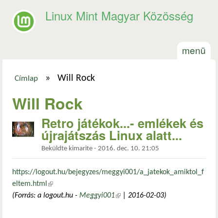
Ugrás a tartalomra
Linux Mint Magyar Közösség
menü
»
Will Rock
Címlap
Jelenlegi hely
Will Rock
Retro játékok...- emlékek és
újrajátszás Linux alatt...
Beküldte
kimarite
-
2016. dec. 10. 21:05
https://logout.hu/bejegyzes/meggyi001/a_jatekok_amiktol_f
eltem.html
(külső hivatkozás)
(Forrás: a logout.hu -
Meggyi001
(külső hivatkozás)
| 2016-02-03)