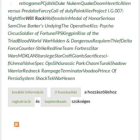
retro
game
PC
játék
Duke Nukem
Quake
Doom
Heretic
Alien
versus Predator
Farcry
Call of duty
Painkiller
Project I.G.
007:
Nightfire
Will Rock
Wolfenstein
Medal of Honor
Serious
Sam
Clive Barker's Undying
The Operative
Kiss: Psycho
Circus
Soldier of Fortune
FPS
Kingpin
Rise of the
Triad
Blood
World War
Hidden & Dangerous
Requiem
Thief
Delta
Force
Counter-Strike
Redline
Team Fortress
Star
Wars
MDK
LAN
Starsiege
StarCraft
Giants
Sacrificesci-
fi
Unreal
Valve
Spec Ops
SiN
Jurassic Park:
Chasm
Turok
Shadow
Warrior
Redneck Rampage
Terminator
Voodoo
Prince Of
Persia
System Shock
TekWar
Hexen
a hozzászóláshoz
további információ
retro játékok...- emlékek és újrajátszás linux alatt... tarta
3 hozzászólás
és
szükséges
regisztráció
bejelentkezés