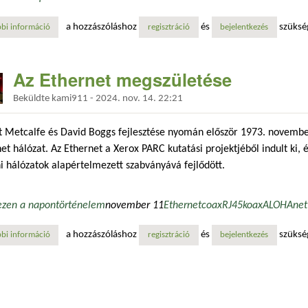
a hozzászóláshoz
és
szüksé
bi információ
az ethernet megszületése tartalommal kapcsolatosan
regisztráció
bejelentkezés
Az Ethernet megszületése
Beküldte
kami911
-
2024. nov. 14. 22:21
t Metcalfe és David Boggs fejlesztése nyomán először 1973. novemb
et hálózat. Az Ethernet a Xerox PARC kutatási projektjéből indult ki, é
i hálózatok alapértelmezett szabványává fejlődött.
ezen a napon
történelem
november 11
Ethernet
coax
RJ45
koax
ALOHAnet
a hozzászóláshoz
és
szüksé
bi információ
az ethernet megszületése tartalommal kapcsolatosan
regisztráció
bejelentkezés