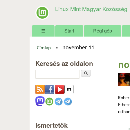
Linux Mint Magyar Közösség
Főmenü
☰
Start
Régi gép
»
november 11
Címlap
Jelenlegi hely
no
Keresés az oldalon
Keresés
Rober
Ethern
otthon
Ismertetők