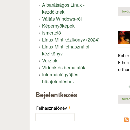
A barátságos Linux -
kezdőknek
továb
Váltás Windows-ról
Képernyőképek
Ismertető
Linux Mint kézikönyv (2024)
Linux Mint felhasználói
kézikönyv
Rober
Verziók
Ethern
Videók és bemutatók
otthon
Információgyűjtés
hibajelentéshez
Bejelentkezés
továb
*
Felhasználónév