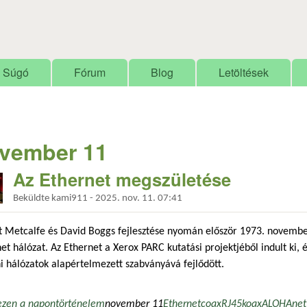
Ugrás a tartalomra
Súgó
Fórum
Blog
Letöltések
vember 11
Az Ethernet megszületése
Beküldte
kami911
-
2025. nov. 11. 07:41
t Metcalfe és David Boggs fejlesztése nyomán először 1973. novemb
et hálózat. Az Ethernet a Xerox PARC kutatási projektjéből indult ki, é
i hálózatok alapértelmezett szabványává fejlődött.
ezen a napon
történelem
november 11
Ethernet
coax
RJ45
koax
ALOHAnet