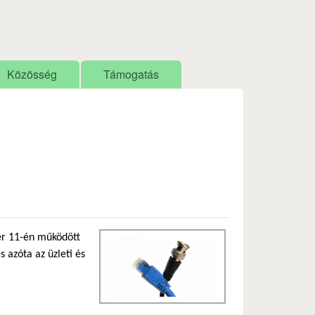
Közösség
Támogatás
er 11-én működött
s azóta az üzleti és