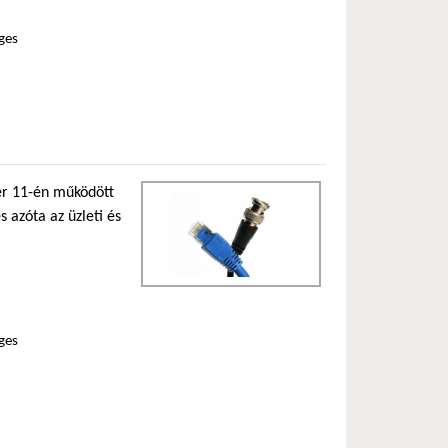
ges
er 11-én működött
s azóta az üzleti és
ges