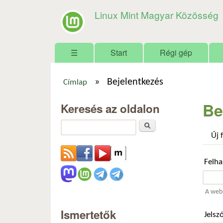
Linux Mint Magyar Közösség
Főmenü
☰
Start
Régi gép
»
Bejelentkezés
Címlap
Jelenlegi hely
Be
Keresés az oldalon
Keresés
Új 
Felh
A webh
Ismertetők
Jelsz