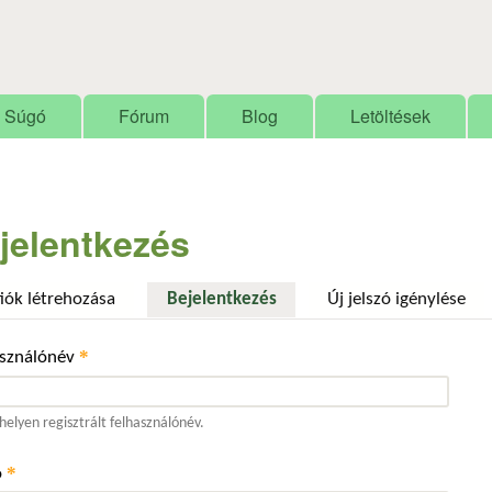
Ugrás a tartalomra
Súgó
Fórum
Blog
Letöltések
jelentkezés
fiók létrehozása
Bejelentkezés
(aktív fül)
Új jelszó igénylése
*
asználónév
elyen regisztrált felhasználónév.
*
ó