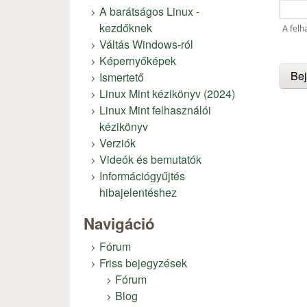
A barátságos Linux -
kezdőknek
A felh
Váltás Windows-ról
Képernyőképek
Ismertető
Linux Mint kézikönyv (2024)
Linux Mint felhasználói
kézikönyv
Verziók
Videók és bemutatók
Információgyűjtés
hibajelentéshez
Navigáció
Fórum
Friss bejegyzések
Fórum
Blog