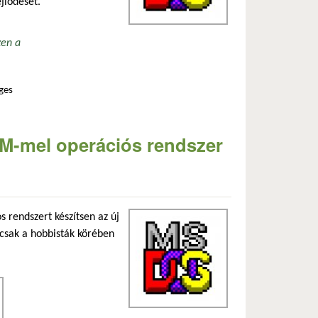
jlődését.
zen a
ges
olatosan
BM-mel operációs rendszer
 rendszert készítsen az új
csak a hobbisták körében