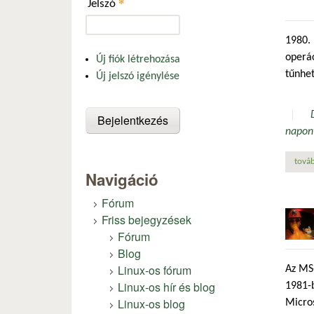
*
Jelszó
1980. 
operác
Új fiók létrehozása
tűnhet
Új jelszó igénylése
napon
továb
Navigáció
Fórum
Friss bejegyzések
Fórum
Blog
Linux-os fórum
Az MS-
Linux-os hír és blog
1981-
Linux-os blog
Micros