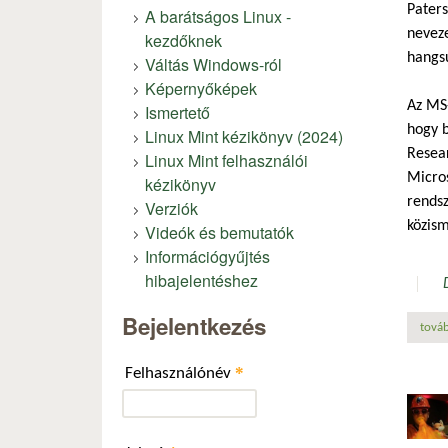
Paters
A barátságos Linux -
neveze
kezdőknek
hangsú
Váltás Windows-ról
Képernyőképek
Az MS-
Ismertető
hogy b
Linux Mint kézikönyv (2024)
Resear
Linux Mint felhasználói
Micros
kézikönyv
rendsz
Verziók
közism
Videók és bemutatók
Információgyűjtés
hibajelentéshez
Bejelentkezés
továb
*
Felhasználónév