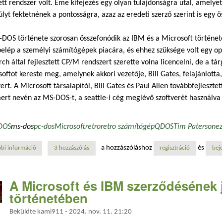
tt rendszer volt. Eme kifejezés egy olyan tulajdonságra utal, amelyet
lyt fektetnének a pontosságra, azaz az eredeti szerző szerint is egy ös
DOS története szorosan összefonódik az IBM és a Microsoft történeté
elép a személyi számítógépek piacára, és ehhez szüksége volt egy op
ch által fejlesztett CP/M rendszert szerette volna licencelni, de a tá
oftot kereste meg, amelynek akkori vezetője, Bill Gates, felajánlott
ert. A Microsoft társalapítói, Bill Gates és Paul Allen továbbfejleszt
ert nevén az MS-DOS-t, a seattle-i cég meglévő szoftverét használva
DOS
ms-dos
pc-dos
Microsoft
retro
retro számítógép
QDOS
Tim Paterson
e
a hozzászóláshoz
és
bi információ
a microsoft megszerzi a 86-dos teljes jogait tartalommal kapcsolatosan
3 hozzászólás
regisztráció
bej
A Microsoft és IBM szerződésének 
történetében
Beküldte
kami911
-
2024. nov. 11. 21:20