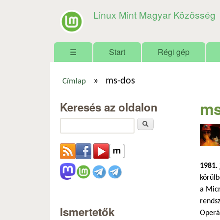
Linux Mint Magyar Közösség
Főmenü
☰
Start
Régi gép
»
ms-dos
Címlap
Jelenlegi hely
ms
Keresés az oldalon
Keresés
1981. 
körülb
a Micr
rends
Ismertetők
Operác