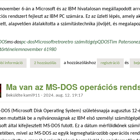
november 6-án a Microsoft és az IBM hivatalosan megállapodott arró
iós rendszert fejleszt az IBM PC számára. Ez az üzleti lépés, amely a
ett, alapvetően átalakította a számítástechnika jövőjét, és megalapoz
DOS
ms-dos
pc-dos
Microsoft
retro
retro számítógép
QDOS
Tim Paterson
e
történelem
november 6
1980
a hozzászóláshoz
és
bi információ
a microsoft és ibm szerződésének jelentősége a pc-iparág történetébe
2 hozzászólás
regisztráció
bej
Ma van az MS-DOS operációs rends
Beküldte
kami911
-
2024. aug. 12. 19:17
DOS (Microsoft Disk Operating System) születésnapja augusztus 12-
ben mutatták be a nyilvánosságnak az IBM első személyi számítógépé
oft által kifejlesztett MS-DOS futott. Ez a dátum mérföldkőnek számí
netében, mivel az MS-DOS az egyik legmeghatározóbb operációs rends