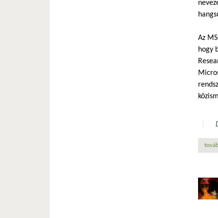
neveze
hangsú
Az MS-
hogy b
Resear
Micros
rendsz
közism
továb