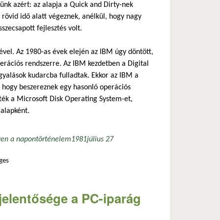
sünk azért: az alapja a Quick and Dirty-nek
 rövid idő alatt végeznek, anélkül, hogy nagy
szecsapott fejlesztés volt.
vel. Az 1980-as évek elején az IBM úgy döntött,
erációs rendszerre. Az IBM kezdetben a Digital
rgyalások kudarcba fulladtak. Ekkor az IBM a
a, hogy beszereznek egy hasonló operációs
ették a Microsoft Disk Operating System-et,
 alapként.
zen a napon
történelem
1981
július 27
ges
jelentősége a PC-iparág