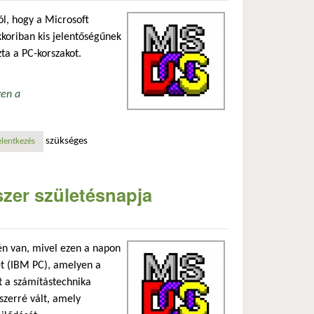
l, hogy a Microsoft
kkoriban kis jelentőségűnek
ta a PC-korszakot.
zen a
szükséges
n tartalommal kapcsolatosan
elentkezés
zer születésnapja
én van, mivel ezen a napon
t (IBM PC), amelyen a
t a számítástechnika
zerré vált, amely