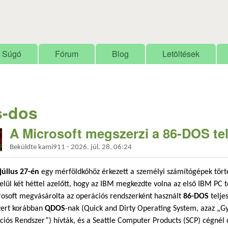
Ugrás a tartalomra
Súgó
Fórum
Blog
Letöltések
-dos
A Microsoft megszerzi a 86-DOS tel
Beküldte
kami911
-
2026. júl. 28. 06:24
július 27-én
egy mérföldkőhöz érkezett a személyi számítógépek tört
elül két héttel azelőtt, hogy az IBM megkezdte volna az első IBM PC t
osoft megvásárolta az operációs rendszerként használt
86-DOS
teljes
zert korábban
QDOS
-nak (Quick and Dirty Operating System, azaz „Gy
iós Rendszer”) hívták, és a Seattle Computer Products (SCP) cégnél