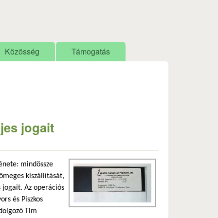
Közösség
Támogatás
jes jogait
énete: mindössze
ömeges kiszállítását,
 jogait. Az operációs
ors és Piszkos
 dolgozó Tim