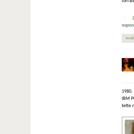
forrad
napon
továb
1980. 
IBM PC
tette 