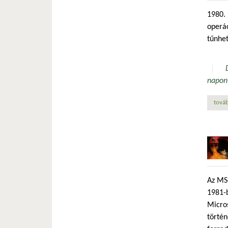
1980. 
operác
tűnhet
napon
továb
Az MS-
1981-
Micros
törté