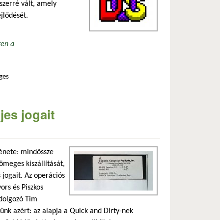
zerré vált, amely
jlődését.
zen a
ges
olatosan
jes jogait
énete: mindössze
ömeges kiszállítását,
 jogait. Az operációs
ors és Piszkos
 dolgozó Tim
sünk azért: az alapja a Quick and Dirty-nek