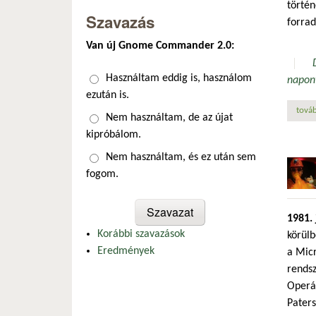
törté
Szavazás
forrad
Van új Gnome Commander 2.0:
Választások
Használtam eddig is, használom
napon
ezután is.
továb
Nem használtam, de az újat
kipróbálom.
Nem használtam, és ez után sem
fogom.
1981. 
Korábbi szavazások
körülb
Eredmények
a Micr
rends
Operác
Paters