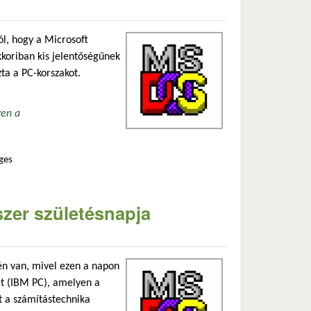
l, hogy a Microsoft
kkoriban kis jelentőségűnek
ta a PC-korszakot.
zen a
ges
n tartalommal kapcsolatosan
zer születésnapja
én van, mivel ezen a napon
t (IBM PC), amelyen a
t a számítástechnika