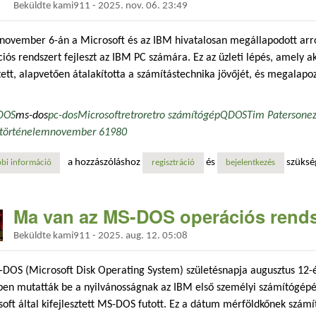
Beküldte
kami911
-
2025. nov. 06. 23:49
november 6-án a Microsoft és az IBM hivatalosan megállapodott arró
iós rendszert fejleszt az IBM PC számára. Ez az üzleti lépés, amely a
ett, alapvetően átalakította a számítástechnika jövőjét, és megalapoz
DOS
ms-dos
pc-dos
Microsoft
retro
retro számítógép
QDOS
Tim Paterson
e
történelem
november 6
1980
a hozzászóláshoz
és
szüksé
bi információ
a microsoft és ibm szerződésének jelentősége a pc-iparág történetébe
regisztráció
bejelentkezés
Ma van az MS-DOS operációs rends
Beküldte
kami911
-
2025. aug. 12. 05:08
DOS (Microsoft Disk Operating System) születésnapja augusztus 12-
ben mutatták be a nyilvánosságnak az IBM első személyi számítógépé
oft által kifejlesztett MS-DOS futott. Ez a dátum mérföldkőnek számí