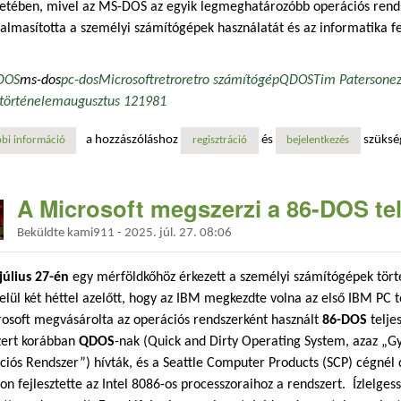
netében, mivel az MS-DOS az egyik legmeghatározóbb operációs rends
almasította a személyi számítógépek használatát és az informatika fe
DOS
ms-dos
pc-dos
Microsoft
retro
retro számítógép
QDOS
Tim Paterson
e
történelem
augusztus 12
1981
a hozzászóláshoz
és
szüksé
bi információ
ma van az ms-dos operációs rendszer születésnapja tartalommal kapcs
regisztráció
bejelentkezés
A Microsoft megszerzi a 86-DOS tel
Beküldte
kami911
-
2025. júl. 27. 08:06
július 27-én
egy mérföldkőhöz érkezett a személyi számítógépek tört
elül két héttel azelőtt, hogy az IBM megkezdte volna az első IBM PC t
osoft megvásárolta az operációs rendszerként használt
86-DOS
teljes
zert korábban
QDOS
-nak (Quick and Dirty Operating System, azaz „Gy
iós Rendszer”) hívták, és a Seattle Computer Products (SCP) cégnél
on fejlesztette az Intel 8086-os processzoraihoz a rendszert. Ízlelges