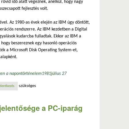
 rövid idő alatt végeznek, anélkül, hogy nagy
szecsapott fejlesztés volt.
vel. Az 1980-as évek elején az IBM úgy döntött,
erációs rendszerre. Az IBM kezdetben a Digital
rgyalások kudarcba fulladtak. Ekkor az IBM a
a, hogy beszereznek egy hasonló operációs
ették a Microsoft Disk Operating System-et,
 alapként.
zen a napon
történelem
1981
július 27
szükséges
elentkezés
jelentősége a PC-iparág