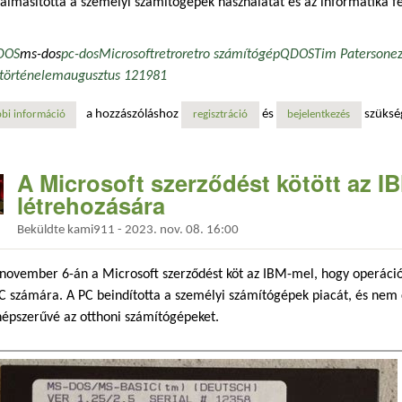
almasította a személyi számítógépek használatát és az informatika fe
DOS
ms-dos
pc-dos
Microsoft
retro
retro számítógép
QDOS
Tim Paterson
e
történelem
augusztus 12
1981
a hozzászóláshoz
és
szüksé
bi információ
ma van az ms-dos operációs rendszer születésnapja tartalommal kapcs
regisztráció
bejelentkezés
A Microsoft szerződést kötött az I
létrehozására
Beküldte
kami911
-
2023. nov. 08. 16:00
november 6-án a Microsoft szerződést köt az IBM-mel, hogy operációs
 számára. A PC beindította a személyi számítógépek piacát, és nem 
népszerűvé az otthoni számítógépeket.