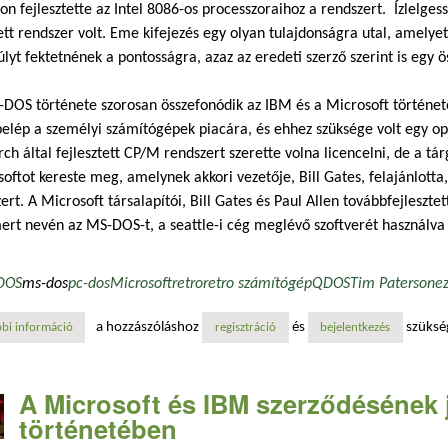
on fejlesztette az Intel 8086-os processzoraihoz a rendszert. Ízlelges
tt rendszer volt. Eme kifejezés egy olyan tulajdonságra utal, amelyet
lyt fektetnének a pontosságra, azaz az eredeti szerző szerint is egy ös
DOS története szorosan összefonódik az IBM és a Microsoft történeté
elép a személyi számítógépek piacára, és ehhez szüksége volt egy op
ch által fejlesztett CP/M rendszert szerette volna licencelni, de a tá
oftot kereste meg, amelynek akkori vezetője, Bill Gates, felajánlott
ert. A Microsoft társalapítói, Bill Gates és Paul Allen továbbfejleszt
ert nevén az MS-DOS-t, a seattle-i cég meglévő szoftverét használva
DOS
ms-dos
pc-dos
Microsoft
retro
retro számítógép
QDOS
Tim Paterson
e
a hozzászóláshoz
és
szüksé
bi információ
a microsoft megszerzi a 86-dos teljes jogait tartalommal kapcsolatosan
regisztráció
bejelentkezés
A Microsoft és IBM szerződésének 
történetében