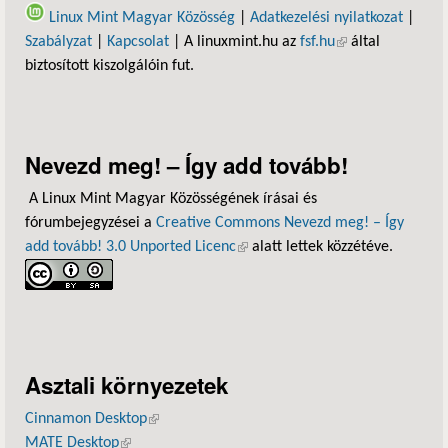
Linux Mint Magyar Közösség
|
Adatkezelési nyilatkozat
|
Szabályzat
|
Kapcsolat
| A linuxmint.hu az
fsf.hu
(külső hivatkozás)
által
biztosított kiszolgálóin fut.
Nevezd meg! – Így add tovább!
A Linux Mint Magyar Közösségének írásai és
fórumbejegyzései a
Creative Commons Nevezd meg! – Így
add tovább! 3.0 Unported Licenc
(külső hivatkozás)
alatt lettek közzétéve.
Asztali környezetek
Cinnamon Desktop
(külső hivatkozás)
MATE Desktop
(külső hivatkozás)