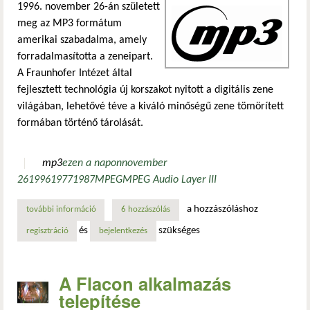
1996. november 26-án született
meg az MP3 formátum
amerikai szabadalma, amely
forradalmasította a zeneipart.
A Fraunhofer Intézet által
fejlesztett technológia új korszakot nyitott a digitális zene
világában, lehetővé téve a kiváló minőségű zene tömörített
formában történő tárolását.
mp3
ezen a napon
november
26
1996
1977
1987
MPEG
MPEG Audio Layer III
a hozzászóláshoz
további információ
az mp3 szabadalom történelmi mérföldköve az egyesült ál
6 hozzászólás
és
szükséges
regisztráció
bejelentkezés
A Flacon alkalmazás
telepítése