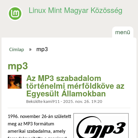
Ugrás a tartalomra
Linux Mint Magyar Közösség
menü
»
mp3
Címlap
Jelenlegi hely
mp3
Az MP3 szabadalom
történelmi mérföldköve az
Egyesült Államokban
Beküldte
kami911
-
2025. nov. 26. 19:20
1996. november 26-án született
meg az MP3 formátum
amerikai szabadalma, amely