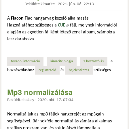
Beküldte
kimarite
-
2021. jún. 06. 22:13
A
Flacon
Flac hanganyag kezelő alkalmazás.
Használatához szükséges a
CUE
(külső hivatkozás)
fájl, melynek információi
alapján az egyetlen fájlként létező zenei album, számokra
lesz darabolva.
a
további információ
a flacon alkalmazás telepítése tartalommal kapcsolatosan
kimarite blogja
1 hozzászólás
hozzászóláshoz
és
szükséges
regisztráció
bejelentkezés
Mp3 normalizálása
Beküldte
balacy
-
2020. okt. 17. 07:34
Normalizáljuk az mp3 fájlok hangerejét az mp3gain
segítségével. Bár sokféle normalizálás zámára alkalmas
grafikus program van, és sok lejátszó támogatja a