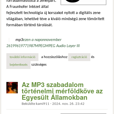
forradalmasította a zeneipart.
A Fraunhofer Intézet által
fejlesztett technológia új korszakot nyitott a digitális zene
világában, lehetővé téve a kiváló minőségű zene tömörített
formában történő tárolását.
mp3
ezen a napon
november
26
1996
1977
1987
MPEG
MPEG Audio Layer III
a hozzászóláshoz
és
további információ
az mp3 szabadalom történelmi mérföldköve az egyesült ál
regisztráció
szükséges
bejelentkezés
Az MP3 szabadalom
történelmi mérföldköve az
Egyesült Államokban
Beküldte
kami911
-
2024. nov. 26. 23:42