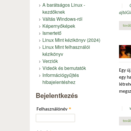
A barátságos Linux -
kezdőknek
ajtó
G
Váltás Windows-ról
Képernyőképek
továb
Ismertető
Linux Mint kézikönyv (2024)
Linux Mint felhasználói
kézikönyv
Verziók
Videók és bemutatók
Egy új
Információgyűjtés
egy h
hibajelentéshez
létre
megsze
Bejelentkezés
*
Felhasználónév
továb