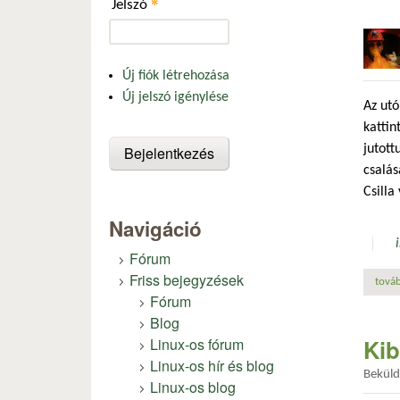
*
Jelszó
Új fiók létrehozása
Új jelszó igénylése
Az utó
kattin
jutott
csalás
Csilla
Navigáció
Fórum
Friss bejegyzések
továb
Fórum
Blog
Kib
Linux-os fórum
Linux-os hír és blog
Bekül
Linux-os blog