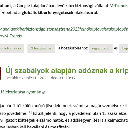
diant
, a Google tulajdonában lévő kiberbiztonsági vállalat
M-Trends
ó képet ad a
globális kiberfenyegetések
alakulásáról.
Mandiant
kiberbiztonság
biztonság
trend
2025
felhő
kriptovaluta
kriptopé
erv
M-Trends
a hozzászóláshoz
és
bi információ
kiberbiztonsági trendek 2025-ben, a google tollából tartalommal kapcs
2 hozzászólás
regisztráció
bej
Új szabályok alapján adóznak a kri
Beküldte
kami911
-
2021. dec. 31. 10:17
 tájékoztatása nyomán
(külső hivatkozás)
:
 január 1-től külön adózó jövedelemnek számít a magánszemélyek kri
[1]
azó jövedelme.
Ez azt jelenti, hogy a jövedelem után 15 százalékos sz
vi igazolt költségek elszámolhatók, és adókiegyenlítés is alkalmazhat
evallásban kell bevallani és megfizetni.