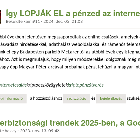
Így LOPJÁK EL a pénzed az inter
Beküldte
kami911
-
2024. dec. 05. 21:03
bbi években jelentősen megszaporodtak az online csalások, amelyek 
tásvadász hirdetésekkel, adathalász weboldalakkal és rámenős telem
unk el egy Budapesten parkoló McLarentől az utóbbi évek egyik legna
ához. Azt is megmutajuk, hogy milyen módszerekkel dolgoznak még m
 vagy épp Magyar Péter arcával próbálnak pénzt lehúzni a magyar int
internet
csalás
kriptoeszközügyletek
kriptopénz
átverés
a hozzászóláshoz
és
szüksé
bi információ
így lopják el a pénzed az internetes csalók tartalommal kapcsolatosan
regisztráció
bejelentkezés
erbiztonsági trendek 2025-ben, a Goo
dte
balacy
-
2023. nov. 13. 09:48