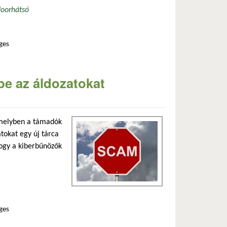
door
hátsó
ges
kapcsolatosan
be az áldozatokat
melyben a támadók
tokat egy új tárca
hogy a kiberbűnözők
ges
olatosan