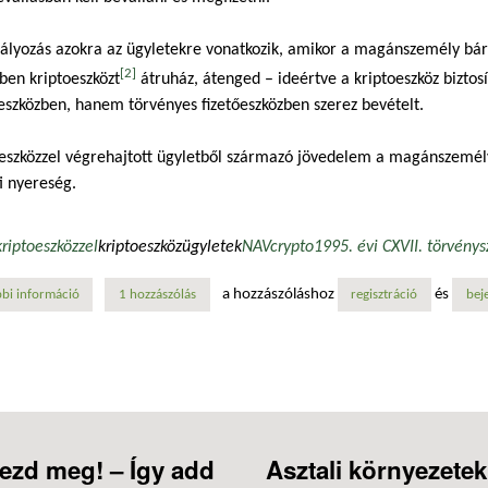
ályozás azokra az ügyletekre vonatkozik, amikor a magánszemély bár
[2]
ben kriptoeszközt
átruház, átenged – ideértve a kriptoeszköz biztosí
eszközben, hanem törvényes fizetőeszközben szerez bevételt.
eszközzel végrehajtott ügyletből származó jövedelem a magánszemély 
i nyereség.
kriptoeszközzel
kriptoeszközügyletek
NAV
crypto
1995. évi CXVII. törvény
s
a hozzászóláshoz
és
bi információ
új szabályok alapján adóznak a kriptovaluta-ügyletek tartalommal kapc
1 hozzászólás
regisztráció
bej
ezd meg! – Így add
Asztali környezetek