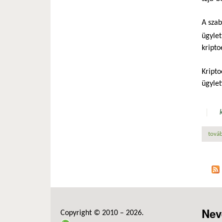
A szab
ügylet
kripto
Kripto
ügylet
továb
Nev
Copyright © 2010 – 2026.