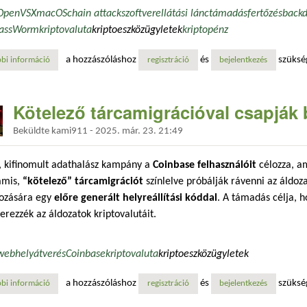
OpenVSX
macOS
chain attack
szoftverellátási lánc
támadás
fertőzés
back
lassWorm
kriptovaluta
kriptoeszközügyletek
kriptopénz
a hozzászóláshoz
és
szüksé
bi információ
az új glassworm-kampány macos rendszereket vesz célba tartalommal 
regisztráció
bejelentkezés
Kötelező tárcamigrációval csapják 
Beküldte
kami911
-
2025. már. 23. 21:49
, kifinomult adathalász kampány a
Coinbase felhasználóit
célozza, a
amis,
“kötelező” tárcamigrációt
színlelve próbálják rávenni az áldoza
hozására egy
előre generált helyreállítási kóddal
. A támadás célja, 
rezzék az áldozatok kriptovalutáit.
webhely
átverés
Coinbase
kriptovaluta
kriptoeszközügyletek
a hozzászóláshoz
és
szüksé
bi információ
kötelező tárcamigrációval csapják be az áldozatokat tartalommal kapcs
regisztráció
bejelentkezés