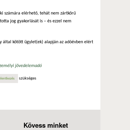
ki számára elérhető, tehát nem zártkörű
totta jog gyakorlását is – és ezzel nem
által kötött ügylet(ek) alapján az adóévben elért
zemélyi jövedelemadó
szükséges
solatosan
elentkezés
Kövess minket