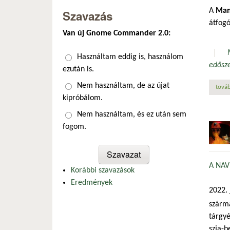
A
Man
Szavazás
átfog
Van új Gnome Commander 2.0:
Választások
Használtam eddig is, használom
edősz
ezután is.
Nem használtam, de az újat
továb
kipróbálom.
Nem használtam, és ez után sem
fogom.
A NAV
Korábbi szavazások
Eredmények
2022.
szárm
tárgyé
szja-b