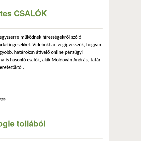
netes CSALÓK
egyszerre működnek hírességekről szóló
arketingesekkel. Videónkban végigvesszük, hogyan
gyobb, határokon átívelő online pénzügyi
a is hasonló csalók, akik Moldován András, Tatár
eretezőktől.
ges
gle tollából