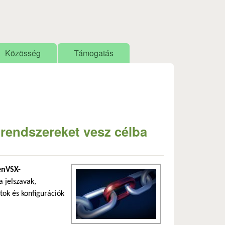
Közösség
Támogatás
endszereket vesz célba
enVSX-
a jelszavak,
tok és konfigurációk