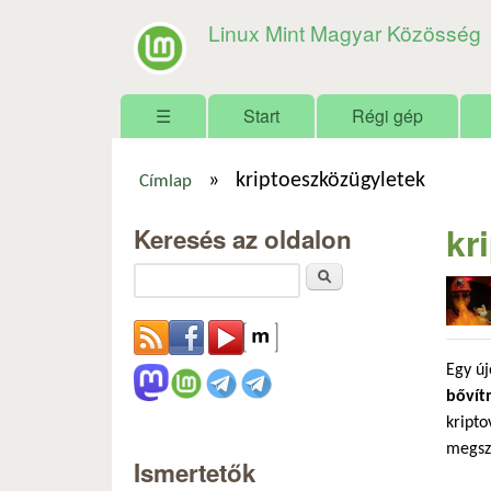
Linux Mint Magyar Közösség
Főmenü
☰
Start
Régi gép
»
kriptoeszközügyletek
Címlap
Jelenlegi hely
kr
Keresés az oldalon
Keresés
Egy ú
bővít
kripto
megsze
Ismertetők