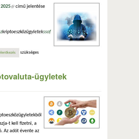
 2025
(külső hivatkozás)
című jelentése
nz
kriptoeszközügyletek
sso
f
szükséges
olatosan
elentkezés
ptovaluta-ügyletek
ptoeszközügyletekből
ja-t kell fizetni, a
ó. Az adót évente az