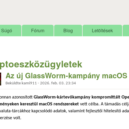
Ugrás a tartalomra
Súgó
Fórum
Blog
Letöltések
iptoeszközügyletek
Az új GlassWorm-kampány macOS r
Beküldte
kami911
-
2026. feb. 03. 23:34
jonnan azonosított
GlassWorm-kártevőkampány
kompromittált Op
ményeken keresztül macOS rendszereket
vett célba. A támadás célj
valuta-tárcákhoz kapcsolódó adatok, valamint fejlesztői hitelesítő ada
rzése volt.