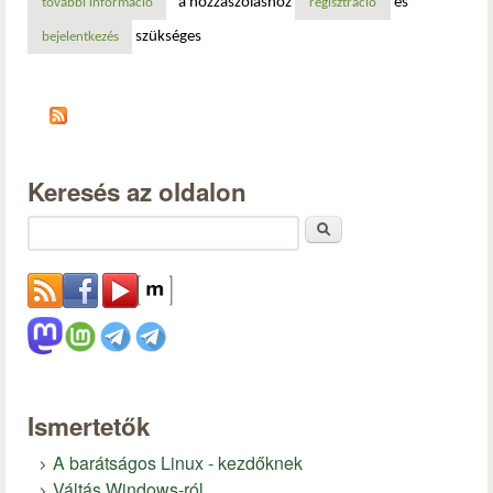
a hozzászóláshoz
és
további információ
robotépítő tanfolyamok indulnak tartalommal kapcsolatos
regisztráció
szükséges
bejelentkezés
Keresés az oldalon
Keresés
Ismertetők
A barátságos Linux - kezdőknek
Váltás Windows-ról