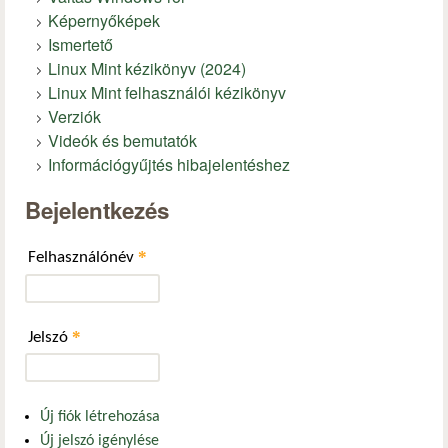
Képernyőképek
Ismertető
Linux Mint kézikönyv (2024)
Linux Mint felhasználói kézikönyv
Verziók
Videók és bemutatók
Információgyűjtés hibajelentéshez
Bejelentkezés
*
Felhasználónév
*
Jelszó
Új fiók létrehozása
Új jelszó igénylése