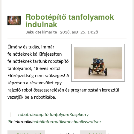
Robotépítő tanfolyamok
indulnak
Beküldte
kimarite
-
2018. aug. 25. 14:28
Élmény és tudás, immár
felnőtteknek is! Kifejezetten
felnőtteknek tartunk robotépítő
tanfolyamot, 18 éves kortól.
Előképzettség nem szükséges! A
képzésen a résztvevőket egy
rajzoló robot összeszerelésén és programozásán keresztül
vezetjük be a robotikába.
robot
robotépítő tanfolyam
Raspberry
Pi
elektronika
hobbi
informatika
mechanika
szoftver