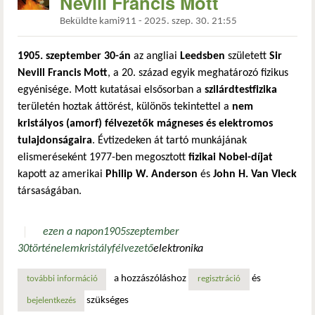
Nevill Francis Mott
Beküldte
kami911
-
2025. szep. 30. 21:55
1905. szeptember 30-án
az angliai
Leedsben
született
Sir
Nevill Francis Mott
, a 20. század egyik meghatározó fizikus
egyénisége. Mott kutatásai elsősorban a
szilárdtestfizika
területén hoztak áttörést, különös tekintettel a
nem
kristályos (amorf) félvezetők mágneses és elektromos
tulajdonságaira
. Évtizedeken át tartó munkájának
elismeréseként 1977-ben megosztott
fizikai Nobel-díjat
kapott az amerikai
Philip W. Anderson
és
John H. Van Vleck
társaságában.
ezen a napon
1905
szeptember
30
történelem
kristály
félvezető
elektronika
a hozzászóláshoz
és
további információ
ezen a napon született sir nevill francis mott tartalommal 
regisztráció
szükséges
bejelentkezés