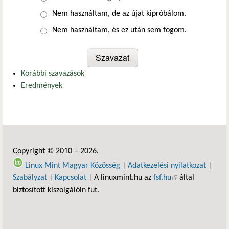
Nem használtam, de az újat kipróbálom.
Nem használtam, és ez után sem fogom.
Korábbi szavazások
Eredmények
Copyright © 2010 – 2026.
Linux Mint Magyar Közösség
|
Adatkezelési nyilatkozat
|
Szabályzat
|
Kapcsolat
| A linuxmint.hu az
fsf.hu
(külső hivatkozás)
által
biztosított kiszolgálóin fut.