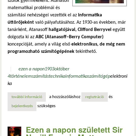
szülők gyermekeként. Atanasoff
matematikai problémái és
számítási nehézségei vezették el az
informatika
úttörőjeként
való pályafutásához. Az 1930-as években, már
tanárként, Atanasoff
hallgatójával, Clifford Berryvel
együtt
dolgozta ki az
ABC (Atanasoff–Berry Computer)
koncepcióját, amely a világ első
elektronikus, de még nem
programozható számítógépének
tekinthető.
ezen a napon
1903
október
4
történelem
számítástechnika
informatika
számítógép
elektroni
ka
a hozzászóláshoz
és
további információ
ezen a napon született john vincent atanasoff tartalommal
regisztráció
szükséges
bejelentkezés
Ezen a napon született Sir