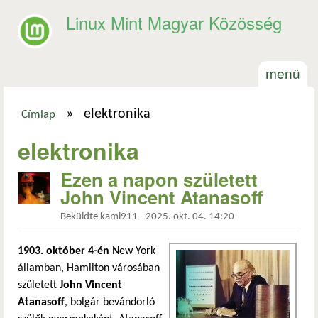
Ugrás a tartalomra
Linux Mint Magyar Közösség
menü
»
elektronika
Címlap
Jelenlegi hely
elektronika
Ezen a napon született
John Vincent Atanasoff
Beküldte
kami911
-
2025. okt. 04. 14:20
1903. október 4-én
New York
államban, Hamilton városában
született
John Vincent
Atanasoff
, bolgár bevándorló