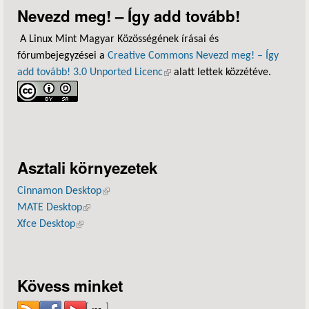
Nevezd meg! – Így add tovább!
A Linux Mint Magyar Közösségének írásai és
fórumbejegyzései a
Creative Commons Nevezd meg! – Így
add tovább! 3.0 Unported Licenc
(külső hivatkozás)
alatt lettek közzétéve.
Asztali környezetek
Cinnamon Desktop
(külső hivatkozás)
MATE Desktop
(külső hivatkozás)
Xfce Desktop
(külső hivatkozás)
Kövess minket