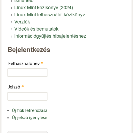
Ismertető
Linux Mint kézikönyv (2024)
Linux Mint felhasználói kézikönyv
Verziók
Videók és bemutatók
Információgyűjtés hibajelentéshez
Bejelentkezés
*
Felhasználónév
*
Jelszó
Új fiók létrehozása
Új jelszó igénylése