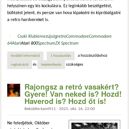
helyszínen egy kis kockulásra. Ez leginkább beszélgetést,
büfézést jelent, és persze van hova kipakolni és kipróbálgatni
a retro hardvereket is.
Csoki Klub
lemezújság
retro
Commodore
Commodore
64
Atari
Atari 800
Spectrum
ZX Spectrum
a hozzászóláshoz
további információ
egy kocka csoki pénteken? tartalommal kapcsolatosan
1 hozzászólás
és
szükséges
regisztráció
bejelentkezés
Rajongsz a retró vasakért?
Gyere! Van neked is? Hozd!
Haverod is? Hozd őt is!
Beküldte
kami911
-
2025. okt. 16. 22:00
Ne feledjétek, Október