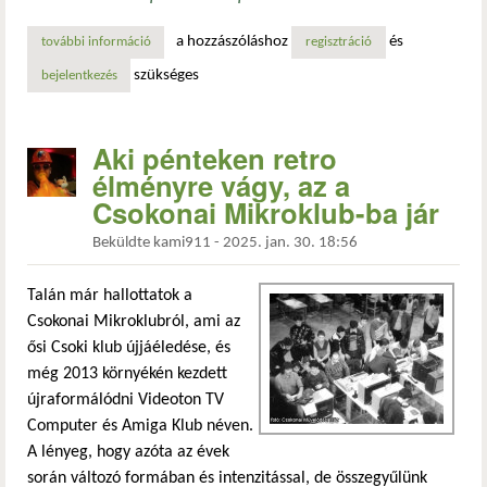
a hozzászóláshoz
és
további információ
egy kocka csoki pénteken? tartalommal kapcsolatosan
regisztráció
szükséges
bejelentkezés
Aki pénteken retro
élményre vágy, az a
Csokonai Mikroklub-ba jár
Beküldte
kami911
-
2025. jan. 30. 18:56
Talán már hallottatok a
Csokonai Mikroklubról, ami az
ősi Csoki klub újjáéledése, és
még 2013 környékén kezdett
újraformálódni Videoton TV
Computer és Amiga Klub néven.
A lényeg, hogy azóta az évek
során változó formában és intenzitással, de összegyűlünk