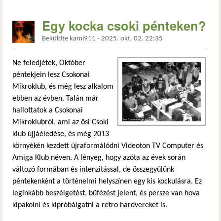
Egy kocka csoki pénteken?
Beküldte
kami911
-
2025. okt. 02. 22:35
Ne feledjétek, Október
péntekjein lesz Csokonai
Mikroklub, és még lesz alkalom
ebben az évben. Talán már
hallottatok a Csokonai
Mikroklubról, ami az ősi Csoki
klub újjáéledése, és még 2013
környékén kezdett újraformálódni Videoton TV Computer és
Amiga Klub néven. A lényeg, hogy azóta az évek során
változó formában és intenzitással, de összegyűlünk
péntekenként a történelmi helyszínen egy kis kockulásra. Ez
leginkább beszélgetést, büfézést jelent, és persze van hova
kipakolni és kipróbálgatni a retro hardvereket is.