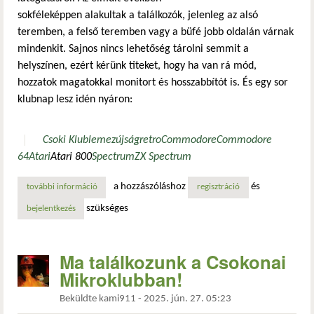
sokféleképpen alakultak a találkozók, jelenleg az alsó
teremben, a felső teremben vagy a büfé jobb oldalán várnak
mindenkit. Sajnos nincs lehetőség tárolni semmit a
helyszínen, ezért kérünk titeket, hogy ha van rá mód,
hozzatok magatokkal monitort és hosszabbítót is. És egy sor
klubnap lesz idén nyáron:
Csoki Klub
lemezújság
retro
Commodore
Commodore
64
Atari
Atari 800
Spectrum
ZX Spectrum
a hozzászóláshoz
és
további információ
pénteken találkozunk a csokonai mikroklubban! tartalomm
regisztráció
szükséges
bejelentkezés
Ma találkozunk a Csokonai
Mikroklubban!
Beküldte
kami911
-
2025. jún. 27. 05:23