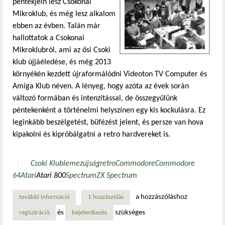
péntekjein lesz Csokonai
Mikroklub, és még lesz alkalom
ebben az évben. Talán már
hallottatok a Csokonai
Mikroklubról, ami az ősi Csoki
klub újjáéledése, és még 2013
környékén kezdett újraformálódni Videoton TV Computer és
Amiga Klub néven. A lényeg, hogy azóta az évek során
változó formában és intenzitással, de összegyűlünk
péntekenként a történelmi helyszínen egy kis kockulásra. Ez
leginkább beszélgetést, büfézést jelent, és persze van hova
kipakolni és kipróbálgatni a retro hardvereket is.
Csoki Klub
lemezújság
retro
Commodore
Commodore
64
Atari
Atari 800
Spectrum
ZX Spectrum
a hozzászóláshoz
további információ
rajongsz a retró vasakért? gyere! van neked is? hozd! have
1 hozzászólás
és
szükséges
regisztráció
bejelentkezés