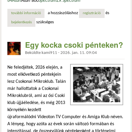
64
Atari
Atari 800
Spectrum
ZX Spectrum
a hozzászóláshoz
és
további információ
ma este is csokonai mikroklub tartalommal kapcsolatosan
regisztráció
szükséges
bejelentkezés
Egy kocka csoki pénteken?
Beküldte
kami911
-
2026. jan. 11. 09:04
Ne feledjétek, 2026 elején, a
most elkövetkező péntekjein
lesz Csokonai Mikroklub. Talán
már hallottatok a Csokonai
Mikroklubról, ami az ősi Csoki
klub újjáéledése, és még 2013
környékén kezdett
újraformálódni Videoton TV Computer és Amiga Klub néven.
A lényeg, hogy azóta az évek során változó formában és
intenzitással, de összegyűlünk péntekenként a történelmi