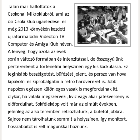
Talán már hallottatok a
Csokonai Mikroklubról, ami az
ősi Csoki klub újjáéledése, és
még 2013 környékén kezdett
újraformálódni Videoton TV
Computer és Amiga Klub néven.
A lényeg, hogy azóta az évek
során változó formában és intenzitással, de összegyűlünk
péntekenként a történelmi helyszínen egy kis kockulásra. Ez
leginkább beszélgetést, büfézést jelent, és persze van hova
kipakolni és kipróbálgatni a retro hardvereket is. Jobb
napokon egészen különleges vasak is megfordulnak itt,
olykor, ha valaki megszervezi, kvíz vagy akár játékverseny is
előfordulhat. Sokféleképp volt már az elmúlt években,
jelenleg az alsó teremben retrózhatunk, a büfétől jobbra.
Sajnos nem tárolhatunk semmit a helyszínen, így monitort,
hosszabbítót is kell magunkkal hoznunk.