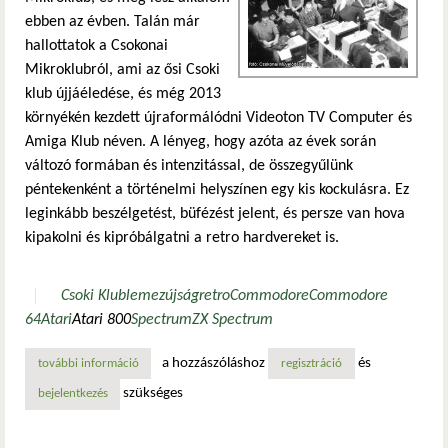
ebben az évben. Talán már
hallottatok a Csokonai
Mikroklubról, ami az ősi Csoki
klub újjáéledése, és még 2013
környékén kezdett újraformálódni Videoton TV Computer és
Amiga Klub néven. A lényeg, hogy azóta az évek során
változó formában és intenzitással, de összegyűlünk
péntekenként a történelmi helyszínen egy kis kockulásra. Ez
leginkább beszélgetést, büfézést jelent, és persze van hova
kipakolni és kipróbálgatni a retro hardvereket is.
Csoki Klub
lemezújság
retro
Commodore
Commodore
64
Atari
Atari 800
Spectrum
ZX Spectrum
a hozzászóláshoz
és
további információ
egy kocka csoki pénteken? tartalommal kapcsolatosan
regisztráció
szükséges
bejelentkezés