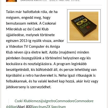
Beküldte
kami911
-
2025. feb. 08. 19:01
Talán már hallottatok róla, de ha
mégsem, engedd meg, hogy
bemutassam nektek. A Csokonai
Mikroklub az ősi Csoki Klub
újjáéledése, melynek története
egészen 2013-ig nyúlik vissza, amikor
a Videoton TV Computer és Amiga
Klub néven újra életre kelt. Azóta (majdnem) minden
pénteken összegyűlünk a történelmi helyszínen egy kis
kockulásra és nosztalgiázásra. A program leginkább
beszélgetésből, kis büfézésből áll, és persze lehetőség van
kipróbálni a retro hardvereket is. Néha igazi ritkaságok is
felbukkannak, és ha valaki kedvet kap hozzá, akár kvíz vagy
játékverseny is szerveződhet.
Csoki Klub
lemezújság
retro
Commodore
Commodore
64
Atari
Atari 800
Spectrum
ZX Spectrum