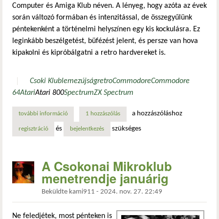
Computer és Amiga Klub néven. A lényeg, hogy azóta az évek
során változó formában és intenzitással, de összegyűlünk
péntekenként a történelmi helyszínen egy kis kockulásra. Ez
leginkább beszélgetést, büfézést jelent, és persze van hova
kipakolni és kipróbálgatni a retro hardvereket is.
Csoki Klub
lemezújság
retro
Commodore
Commodore
64
Atari
Atari 800
Spectrum
ZX Spectrum
a hozzászóláshoz
további információ
egy kocka csoki jövő hét pénteken? tartalommal kapcsolat
1 hozzászólás
és
szükséges
regisztráció
bejelentkezés
A Csokonai Mikroklub
menetrendje januárig
Beküldte
kami911
-
2024. nov. 27. 22:49
Ne feledjétek, most pénteken is