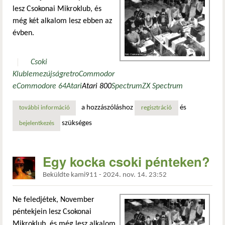
lesz Csokonai Mikroklub, és
még két alkalom lesz ebben az
évben.
Csoki
Klub
lemezújság
retro
Commodor
e
Commodore 64
Atari
Atari 800
Spectrum
ZX Spectrum
a hozzászóláshoz
és
további információ
a csokonai mikroklub menetrendje januárig tartalommal k
regisztráció
szükséges
bejelentkezés
Egy kocka csoki pénteken?
Beküldte
kami911
-
2024. nov. 14. 23:52
Ne feledjétek, November
péntekjein lesz Csokonai
Mikroklub, és még lesz alkalom