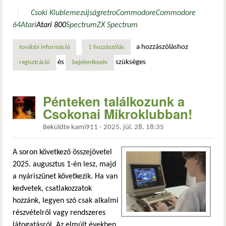
Csoki Klub
lemezújság
retro
Commodore
Commodore
64
Atari
Atari 800
Spectrum
ZX Spectrum
a hozzászóláshoz
további információ
egy kocka csoki pénteken? tartalommal kapcsolatosan
1 hozzászólás
és
szükséges
regisztráció
bejelentkezés
Pénteken találkozunk a
Csokonai Mikroklubban!
Beküldte
kami911
-
2025. júl. 28. 18:35
A soron következő összejövetel
2025. augusztus 1-én lesz, majd
a nyáriszünet következik. Ha van
kedvetek, csatlakozzatok
hozzánk, legyen szó csak alkalmi
részvételről vagy rendszeres
látogatásról. Az elmúlt években