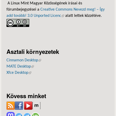
A Linux Mint Magyar Közösségének írásai és
fórumbejegyzései a
Creative Commons Nevezd meg! – Így
add tovább! 3.0 Unported Licenc
(külső hivatkozás)
alatt lettek közzétéve.
Asztali környezetek
Cinnamon Desktop
(külső hivatkozás)
MATE Desktop
(külső hivatkozás)
Xfce Desktop
(külső hivatkozás)
Kövess minket