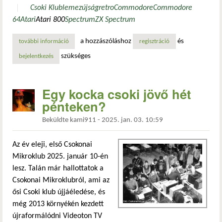
Csoki Klub
lemezújság
retro
Commodore
Commodore
64
Atari
Atari 800
Spectrum
ZX Spectrum
a hozzászóláshoz
és
további információ
ma is lesz csokonai mikroklub tartalommal kapcsolatosan
regisztráció
szükséges
bejelentkezés
Egy kocka csoki jövő hét
pénteken?
Beküldte
kami911
-
2025. jan. 03. 10:59
Az év eleji, első Csokonai
Mikroklub 2025. január 10-én
lesz. Talán már hallottatok a
Csokonai Mikroklubról, ami az
ősi Csoki klub újjáéledése, és
még 2013 környékén kezdett
újraformálódni Videoton TV