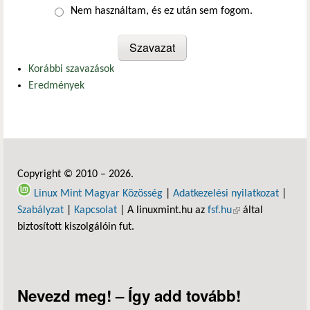
Nem használtam, és ez után sem fogom.
Korábbi szavazások
Eredmények
Copyright © 2010 – 2026.
Linux Mint Magyar Közösség
|
Adatkezelési nyilatkozat
|
Szabályzat
|
Kapcsolat
| A linuxmint.hu az
fsf.hu
(külső hivatkozás)
által
biztosított kiszolgálóin fut.
Nevezd meg! – Így add tovább!