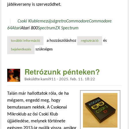
játékverseny is szerveződhet.
Csoki Klub
lemezújság
retro
Commodore
Commodore
64
Atari
Atari 800
Spectrum
ZX Spectrum
a hozzászóláshoz
és
további információ
májusban sok csoki lesz! tartalommal kapcsolatosan
regisztráció
szükséges
bejelentkezés
Retrózunk pénteken?
Beküldte
kami911
-
2025. feb. 11. 18:22
Talán már hallottatok róla, de ha
mégsem, engedd meg, hogy
bemutassam nektek. A Csokonai
Mikroklub az ősi Csoki Klub
újjáéledése, melynek története
egészen 2013-ig nyúlik vissza, amikor