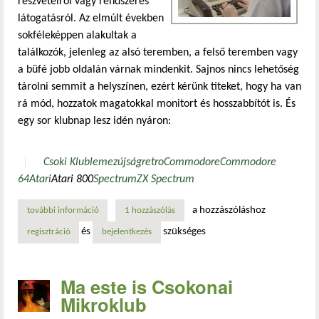
részvételről vagy rendszeres
látogatásról. Az elmúlt években
sokféleképpen alakultak a
találkozók, jelenleg az alsó teremben, a felső teremben vagy
a büfé jobb oldalán várnak mindenkit. Sajnos nincs lehetőség
tárolni semmit a helyszínen, ezért kérünk titeket, hogy ha van
rá mód, hozzatok magatokkal monitort és hosszabbítót is. És
egy sor klubnap lesz idén nyáron:
Csoki Klub
lemezújság
retro
Commodore
Commodore
64
Atari
Atari 800
Spectrum
ZX Spectrum
a hozzászóláshoz
további információ
nyári nagyüzem a csokonai mikroklubban tartalommal kap
1 hozzászólás
és
szükséges
regisztráció
bejelentkezés
Ma este is Csokonai
Mikroklub