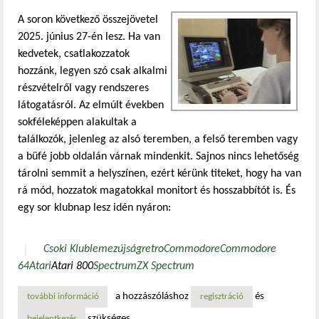
A soron következő összejövetel
2025. június 27-én lesz. Ha van
kedvetek, csatlakozzatok
hozzánk, legyen szó csak alkalmi
részvételről vagy rendszeres
látogatásról. Az elmúlt években
sokféleképpen alakultak a
találkozók, jelenleg az alsó teremben, a felső teremben vagy
a büfé jobb oldalán várnak mindenkit. Sajnos nincs lehetőség
tárolni semmit a helyszínen, ezért kérünk titeket, hogy ha van
rá mód, hozzatok magatokkal monitort és hosszabbítót is. És
egy sor klubnap lesz idén nyáron:
Csoki Klub
lemezújság
retro
Commodore
Commodore
64
Atari
Atari 800
Spectrum
ZX Spectrum
a hozzászóláshoz
és
további információ
ma találkozunk a csokonai mikroklubban! tartalommal kap
regisztráció
szükséges
bejelentkezés