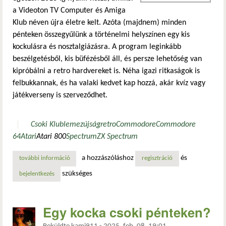
a Videoton TV Computer és Amiga
Klub néven újra életre kelt. Azóta (majdnem) minden
pénteken összegyűlünk a történelmi helyszínen egy kis
kockulásra és nosztalgiázásra. A program leginkább
beszélgetésből, kis büfézésből áll, és persze lehetőség van
kipróbálni a retro hardvereket is. Néha igazi ritkaságok is
felbukkannak, és ha valaki kedvet kap hozzá, akár kvíz vagy
játékverseny is szerveződhet.
Csoki Klub
lemezújság
retro
Commodore
Commodore
64
Atari
Atari 800
Spectrum
ZX Spectrum
a hozzászóláshoz
és
további információ
retrózunk pénteken? tartalommal kapcsolatosan
regisztráció
szükséges
bejelentkezés
Egy kocka csoki pénteken?