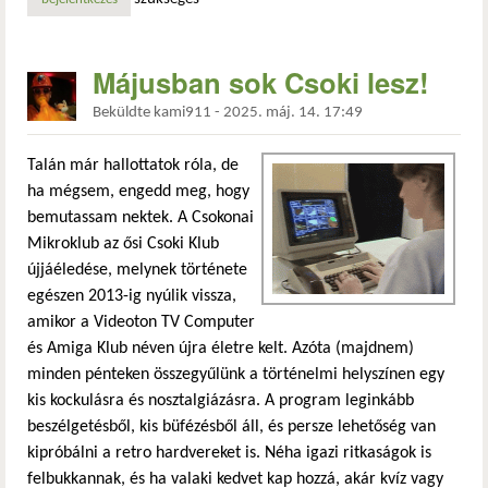
Májusban sok Csoki lesz!
Beküldte
kami911
-
2025. máj. 14. 17:49
Talán már hallottatok róla, de
ha mégsem, engedd meg, hogy
bemutassam nektek. A Csokonai
Mikroklub az ősi Csoki Klub
újjáéledése, melynek története
egészen 2013-ig nyúlik vissza,
amikor a Videoton TV Computer
és Amiga Klub néven újra életre kelt. Azóta (majdnem)
minden pénteken összegyűlünk a történelmi helyszínen egy
kis kockulásra és nosztalgiázásra. A program leginkább
beszélgetésből, kis büfézésből áll, és persze lehetőség van
kipróbálni a retro hardvereket is. Néha igazi ritkaságok is
felbukkannak, és ha valaki kedvet kap hozzá, akár kvíz vagy