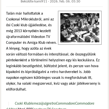
Beküldte
kami911
-
2026. feb. 06. 05:30
Talán már hallottatok a
Csokonai Mikroklubról, ami az
ősi Csoki klub újjáéledése, és
még 2013 környékén kezdett
újraformálódni Videoton TV
Computer és Amiga Klub néven.
A lényeg, hogy azóta az évek
során változó formában és intenzitással, de összegyűlünk
péntekenként a történelmi helyszínen egy kis kockulásra. Ez
leginkább beszélgetést, büfézést jelent, és persze van hova
kipakolni és kipróbálgatni a retro hardvereket is. Jobb
napokon egészen különleges vasak is megfordulnak itt,
olykor, ha valaki megszervezi, kvíz vagy akár játékverseny is
előfordulhat.
Csoki Klub
lemezújság
retro
Commodore
Commodore