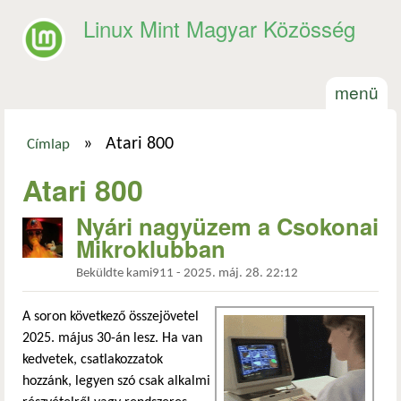
Ugrás a tartalomra
Linux Mint Magyar Közösség
menü
»
Atari 800
Címlap
Jelenlegi hely
Atari 800
Nyári nagyüzem a Csokonai
Mikroklubban
Beküldte
kami911
-
2025. máj. 28. 22:12
A soron következő összejövetel
2025. május 30-án lesz. Ha van
kedvetek, csatlakozzatok
hozzánk, legyen szó csak alkalmi