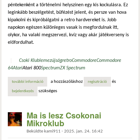
péntekenként a történelmi helyszínen egy kis kockulásra. Ez
leginkább beszélgetést, büfézést jelent, és persze van hova
kipakolni és kipróbálgatni a retro hardvereket is. Jobb
napokon egészen különleges vasak is megfordulnak itt,
olykor, ha valaki megszervezi, kvíz vagy akár játékverseny is
előfordulhat.
Csoki Klub
lemezújság
retro
Commodore
Commodore
64
Atari
Atari 800
Spectrum
ZX Spectrum
a hozzászóláshoz
és
további információ
aki pénteken retro élményre vágy, az a csokonai mikroklub
regisztráció
szükséges
bejelentkezés
Ma is lesz Csokonai
Mikroklub
Beküldte
kami911
-
2025. jan. 24. 16:42