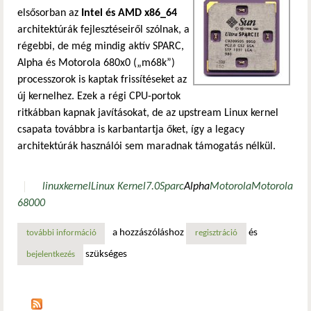
elsősorban az
Intel és AMD x86_64
architektúrák fejlesztéseiről szólnak, a
régebbi, de még mindig aktív SPARC,
Alpha és Motorola 680x0 („m68k”)
processzorok is kaptak frissítéseket az
új kernelhez. Ezek a régi CPU-portok
ritkábban kapnak javításokat, de az upstream Linux kernel
csapata továbbra is karbantartja őket, így a legacy
architektúrák használói sem maradnak támogatás nélkül.
linux
kernel
Linux Kernel
7.0
Sparc
Alpha
Motorola
Motorola
68000
a hozzászóláshoz
és
további információ
a sparc a motorola, és az alpha processzorok továbbra is 
regisztráció
szükséges
bejelentkezés