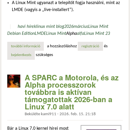
A Linux Mint ugyanazt a telepítőt fogja használni, mint az
LMDE (vagyis a „live-installert”).
havi hírek
linux mint blog
2026
március
Linux Mint
Debian Edition
LMDE
Linux Mint
Alpha
alfa
Linux Mint 23
a hozzászóláshoz
és
további információ
linux mint blog havi hírek - 2026. március tartalommal ka
regisztráció
szükséges
bejelentkezés
A SPARC a Motorola, és az
Alpha processzorok
továbbra is aktívan
támogatottak 2026-ban a
Linux 7.0 alatt
Beküldte
kami911
-
2026. feb. 15. 21:18
Bár a Linux 7.0 kernel hírei most