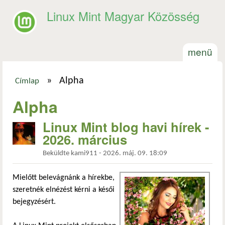
Ugrás a tartalomra
Linux Mint Magyar Közösség
menü
»
Alpha
Címlap
Jelenlegi hely
Alpha
Linux Mint blog havi hírek -
2026. március
Beküldte
kami911
-
2026. máj. 09. 18:09
Mielőtt belevágnánk a hírekbe,
szeretnék elnézést kérni a késői
bejegyzésért.