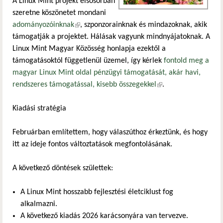
A Linux Mint projekt elsősorban
szeretne köszönetet mondani
adományozóinknak
(külső hivatkozás)
, szponzorainknak és mindazoknak, akik
támogatják a projektet. Hálásak vagyunk mindnyájatoknak. A
Linux Mint Magyar Közösség honlapja ezektől a
támogatásoktól függetlenül üzemel, így kérlek
fontold meg a
magyar Linux Mint oldal pénzügyi támogatását, akár havi,
rendszeres támogatással, kisebb összegekkel
(külső hivatkozás)
.
Kiadási stratégia
Februárban említettem, hogy válaszúthoz érkeztünk, és hogy
itt az ideje fontos változtatások megfontolásának.
A következő döntések születtek:
A Linux Mint hosszabb fejlesztési életciklust fog
alkalmazni.
A következő kiadás 2026 karácsonyára van tervezve.