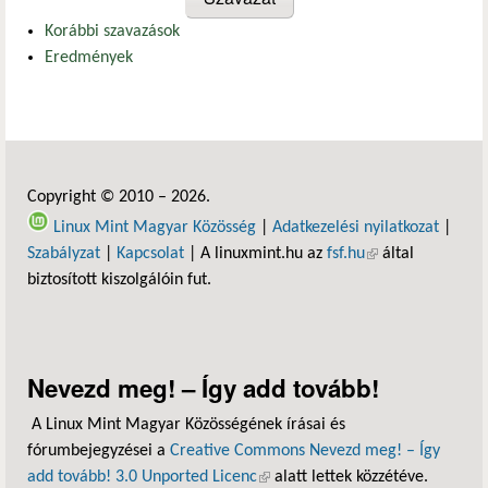
Korábbi szavazások
Eredmények
Copyright © 2010 – 2026.
Linux Mint Magyar Közösség
|
Adatkezelési nyilatkozat
|
Szabályzat
|
Kapcsolat
| A linuxmint.hu az
fsf.hu
(külső hivatkozás)
által
biztosított kiszolgálóin fut.
Nevezd meg! – Így add tovább!
A Linux Mint Magyar Közösségének írásai és
fórumbejegyzései a
Creative Commons Nevezd meg! – Így
add tovább! 3.0 Unported Licenc
(külső hivatkozás)
alatt lettek közzétéve.