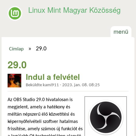
Ugrás a tartalomra
Linux Mint Magyar Közösség
menü
»
29.0
Címlap
Jelenlegi hely
29.0
Indul a felvétel
Beküldte
kami911
-
2023. jan. 08. 08:25
Az OBS Studio 29.0 hivatalosan is
megjelent, amely a hatékony és
méltán népszerű élő közvetítési és
képernyőfelvételi szoftver hatalmas
frissítése, amely számos új funkciót és