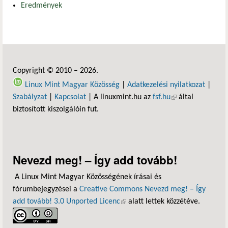
Eredmények
Copyright © 2010 – 2026.
Linux Mint Magyar Közösség
|
Adatkezelési nyilatkozat
|
Szabályzat
|
Kapcsolat
| A linuxmint.hu az
fsf.hu
(külső hivatkozás)
által
biztosított kiszolgálóin fut.
Nevezd meg! – Így add tovább!
A Linux Mint Magyar Közösségének írásai és
fórumbejegyzései a
Creative Commons Nevezd meg! – Így
add tovább! 3.0 Unported Licenc
(külső hivatkozás)
alatt lettek közzétéve.