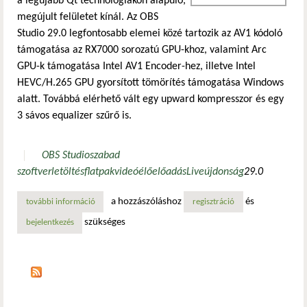
a legújabb Qt technológiákon alapuló,
megújult felületet kínál. Az OBS
Studio 29.0 legfontosabb elemei közé tartozik az AV1 kódoló
támogatása az RX7000 sorozatú GPU-khoz, valamint Arc
GPU-k támogatása Intel AV1 Encoder-hez, illetve Intel
HEVC/H.265 GPU gyorsított tömörítés támogatása Windows
alatt. Továbbá elérhető vált egy upward kompresszor és egy
3 sávos equalizer szűrő is.
OBS Studio
szabad
szoftver
letöltés
flatpak
videó
élő
előadás
Live
újdonság
29.0
a hozzászóláshoz
és
további információ
indul a felvétel tartalommal kapcsolatosan
regisztráció
szükséges
bejelentkezés