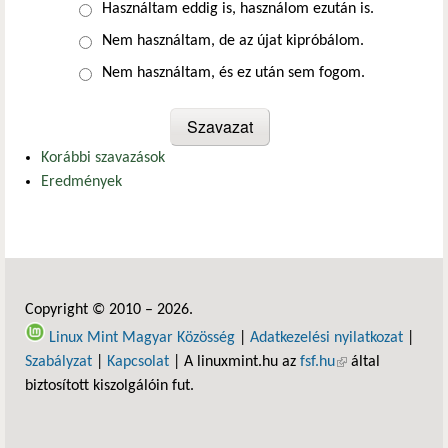
Választások
Használtam eddig is, használom ezután is.
Nem használtam, de az újat kipróbálom.
Nem használtam, és ez után sem fogom.
Korábbi szavazások
Eredmények
Copyright © 2010 – 2026.
Linux Mint Magyar Közösség
|
Adatkezelési nyilatkozat
|
Szabályzat
|
Kapcsolat
| A linuxmint.hu az
fsf.hu
(külső hivatkozás)
által
biztosított kiszolgálóin fut.