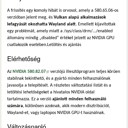
A frissítés egy komoly hibát is orvosol, amely a 580.65.06-os
verzióban jelent meg, és
Vulkan alapú alkalmazások
lefagyását okozhatta Wayland alatt
. Emellett kijavítottak
egy problémát, amely miatt a /sys/class/drm/.../enabled
állomány mindig „disabled” értéket jelzett az NVIDIA GPU
csatlakozók esetében.Letöltés és ajánlás
Elérhetőség
Az
NVIDIA 580.82.07
(külső hivatkozás)
verziójú illesztőprogram teljes körűen
stabilnak tekinthető, és a gyártó minden felhasználónak
javasolja a telepítését. A részletes változtatási listát és a
letöltési lehetőségeket a hivatalos NVIDIA oldal
tartalmazza. Ez a verzió
ajánlott minden felhasználó
számára
, különösen azoknak, akik modern disztribúciót,
Wayland-et, vagy laptopos NVIDIA GPU-t használnak.
Változásnapló