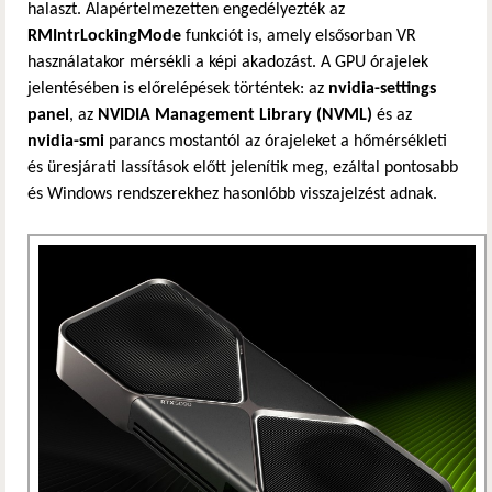
halaszt. Alapértelmezetten engedélyezték az
RMIntrLockingMode
funkciót is, amely elsősorban VR
használatakor mérsékli a képi akadozást. A GPU órajelek
jelentésében is előrelépések történtek: az
nvidia-settings
panel
, az
NVIDIA Management Library (NVML)
és az
nvidia-smi
parancs mostantól az órajeleket a hőmérsékleti
és üresjárati lassítások előtt jelenítik meg, ezáltal pontosabb
és Windows rendszerekhez hasonlóbb visszajelzést adnak.