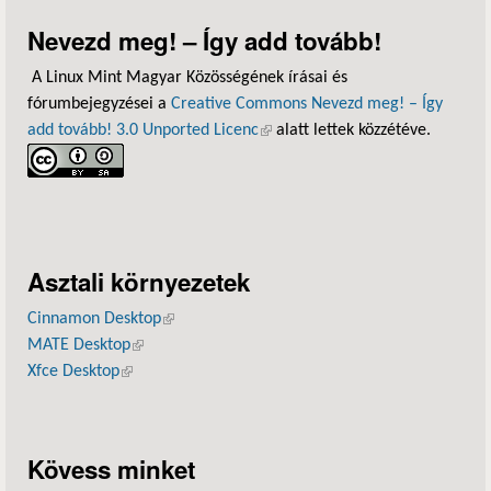
Nevezd meg! – Így add tovább!
A Linux Mint Magyar Közösségének írásai és
fórumbejegyzései a
Creative Commons Nevezd meg! – Így
add tovább! 3.0 Unported Licenc
(külső hivatkozás)
alatt lettek közzétéve.
Asztali környezetek
Cinnamon Desktop
(külső hivatkozás)
MATE Desktop
(külső hivatkozás)
Xfce Desktop
(külső hivatkozás)
Kövess minket