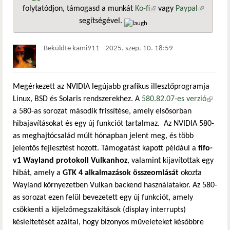
folytatódjon, támogasd a munkát
Ko-fi
(külső hivatkozás)
vagy
Paypal
(külső
segítségével.
hivatkozá
Beküldte
kami911
-
2025. szep. 10. 18:59
Megérkezett az NVIDIA legújabb grafikus illesztőprogramja
Linux, BSD és Solaris rendszerekhez. A
580.82.07-es verzió
(külső
a 580-as sorozat második frissítése, amely elsősorban
hivatko
hibajavításokat és egy új funkciót tartalmaz. Az NVIDIA 580-
as meghajtócsalád múlt hónapban jelent meg, és több
jelentős fejlesztést hozott. Támogatást kapott például a
fifo-
v1 Wayland protokoll Vulkanhoz
, valamint kijavítottak egy
hibát, amely a
GTK 4 alkalmazások összeomlását
okozta
Wayland környezetben Vulkan backend használatakor. Az 580-
as sorozat ezen felül bevezetett egy új funkciót, amely
csökkenti a kijelzőmegszakítások (display interrupts)
késleltetését azáltal, hogy bizonyos műveleteket későbbre