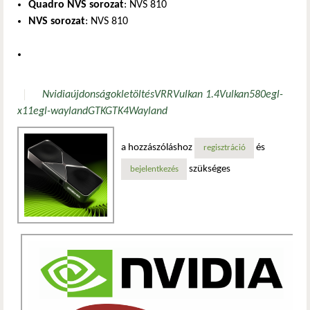
Quadro NVS sorozat
: NVS 810
NVS sorozat
: NVS 810
Nvidia
újdonságok
letöltés
VRR
Vulkan 1.4
Vulkan
580
egl-
x11
egl-wayland
GTK
GTK4
Wayland
a hozzászóláshoz
és
regisztráció
szükséges
bejelentkezés