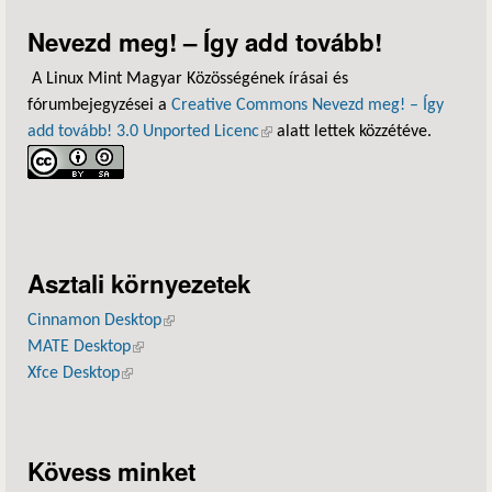
Nevezd meg! – Így add tovább!
A Linux Mint Magyar Közösségének írásai és
fórumbejegyzései a
Creative Commons Nevezd meg! – Így
add tovább! 3.0 Unported Licenc
(külső hivatkozás)
alatt lettek közzétéve.
Asztali környezetek
Cinnamon Desktop
(külső hivatkozás)
MATE Desktop
(külső hivatkozás)
Xfce Desktop
(külső hivatkozás)
Kövess minket