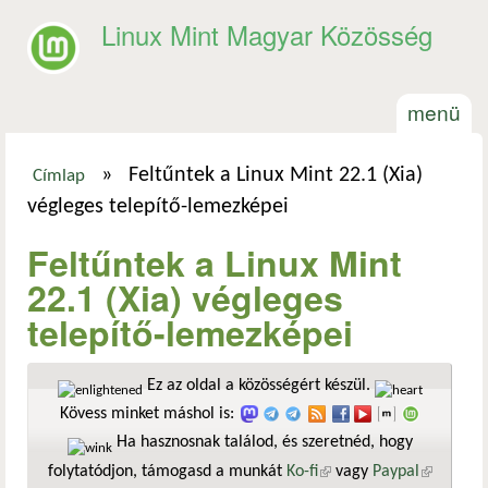
Ugrás a tartalomra
Linux Mint Magyar Közösség
menü
»
Feltűntek a Linux Mint 22.1 (Xia)
Címlap
Jelenlegi hely
végleges telepítő-lemezképei
Feltűntek a Linux Mint
22.1 (Xia) végleges
telepítő-lemezképei
Ez az oldal a közösségért készül.
Kövess minket máshol is:
Ha hasznosnak találod, és szeretnéd, hogy
folytatódjon, támogasd a munkát
Ko-fi
(külső hivatkozás)
vagy
Paypal
(külső