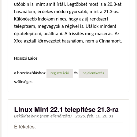
utóbbin is, mint amit írtál. Legtöbbet most is a 20.3-at
használom, érdekes módon gyorsabb, mint a 21.3-as.
Különösebb indokom nincs, hogy az új rendszert
telepítsem, megvagyok a régivel is. Utálok mindent
újratelepíteni, beállítani. A frissítés meg macerás. Az
Xfce asztali környezetet használom, nem a Cinnamont.
Hosszú Lajos
a hozzászóláshoz
és
regisztráció
bejelentkezés
szükséges
Linux Mint 22.1 telepítése 21.3-ra
Beküldte
lynx (nem ellenőrzött)
-
2025. feb. 10. 20:31
Értékelés: