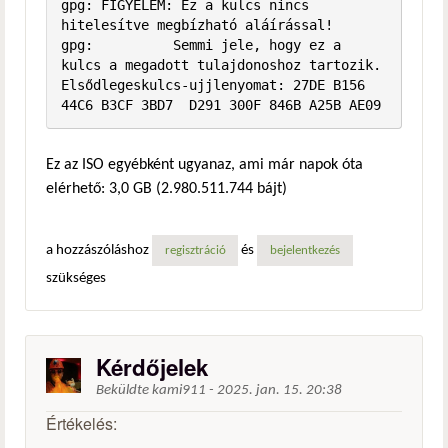
gpg: FIGYELEM: Ez a kulcs nincs 
hitelesítve megbízható aláírással!

gpg:          Semmi jele, hogy ez a 
kulcs a megadott tulajdonoshoz tartozik.

Elsődlegeskulcs-ujjlenyomat: 27DE B156 
44C6 B3CF 3BD7  D291 300F 846B A25B AE09
Ez az ISO egyébként ugyanaz, ami már napok óta
elérhető: 3,0 GB (2.980.511.744 bájt)
a hozzászóláshoz
és
regisztráció
bejelentkezés
szükséges
Kérdőjelek
Beküldte
kami911
-
2025. jan. 15. 20:38
Értékelés: