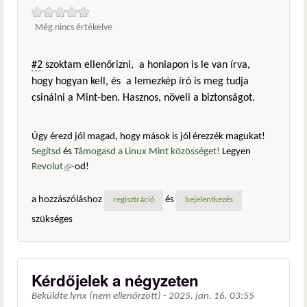
Még nincs értékelve
#2
szoktam ellenőrizni, a honlapon is le van írva,
hogy hogyan kell, és a lemezkép író is meg tudja
csinálni a Mint-ben. Hasznos, növeli a biztonságot.
Úgy érezd jól magad, hogy mások is jól érezzék magukat!
Segítsd
és
Támogasd a Linux Mint közösséget!
Legyen
Revolut
(külső hivatkozás)
-od!
a hozzászóláshoz
és
regisztráció
bejelentkezés
szükséges
Kérdőjelek a négyzeten
Beküldte
lynx (nem ellenőrzött)
-
2025. jan. 16. 03:55