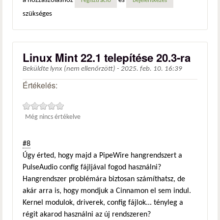
a hozzászóláshoz
és
regisztráció
bejelentkezés
szükséges
Linux Mint 22.1 telepítése 20.3-ra
Beküldte
lynx (nem ellenőrzött)
-
2025. feb. 10. 16:39
Értékelés:
Még nincs értékelve
#8
Úgy érted, hogy majd a PipeWire hangrendszert a
PulseAudio config fájljával fogod használni?
Hangrendszer problémára biztosan számíthatsz, de
akár arra is, hogy mondjuk a Cinnamon el sem indul.
Kernel modulok, driverek, config fájlok... tényleg a
régit akarod használni az új rendszeren?