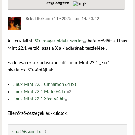
segítségével.
hivatkozá
Beküldte
kami911
-
2025. jan. 14. 23:42
A Linux Mint
ISO Images oldala szerint
(külső hivatkozás)
befejeződött a Linux
Mint 22.1 verzió, azaz a Xia kiadásának tesztelései.
Ezek lesznek a kiadásra kerülő Linux Mint 22.1 „Xia”
hivatalos ISO-képfájljai:
Linux Mint 22.1 Cinnamon 64 bit
(külső hivatkozás)
Linux Mint 22.1 Mate 64 bit
(külső hivatkozás)
Linux Mint 22.1 Xfce 64 bit
(külső hivatkozás)
Ellenőrző-összegek és -kulcsok:
sha256sum.txt
(külső hivatkozás)