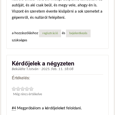
autóját, és aki csak beül, és megy vele, ahogy én is.
Viszont én szeretem évente kisöpörni a sok szemetet a
gépemről, és nulláról felépíteni.
a hozzászóláshoz
és
regisztráció
bejelentkezés
szükséges
Kérdőjelek a négyzeten
Beküldte
T.István
-
2025. feb. 11. 18:08
Értékelés:
Még nincs értékelve
#4
Megpróbálom a kérdőjeleket feloldani.