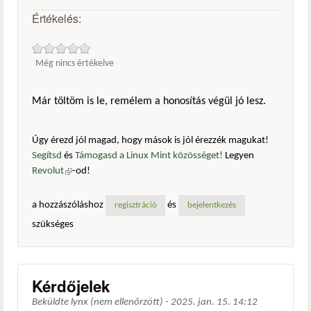
Értékelés:
Még nincs értékelve
Már töltöm is le, remélem a honosítás végül jó lesz.
Úgy érezd jól magad, hogy mások is jól érezzék magukat!
Segítsd
és
Támogasd a Linux Mint közösséget!
Legyen
Revolut
(külső hivatkozás)
-od!
a hozzászóláshoz
és
regisztráció
bejelentkezés
szükséges
Kérdőjelek
Beküldte
lynx (nem ellenőrzött)
-
2025. jan. 15. 14:12