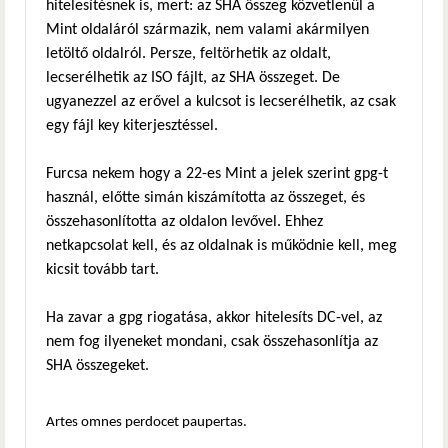
hitelesítésnek is, mert: az SHA összeg közvetlenül a
Mint oldaláról származik, nem valami akármilyen
letöltő oldalról. Persze, feltörhetik az oldalt,
lecserélhetik az ISO fájlt, az SHA összeget. De
ugyanezzel az erővel a kulcsot is lecserélhetik, az csak
egy fájl key kiterjesztéssel.
Furcsa nekem hogy a 22-es Mint a jelek szerint gpg-t
használ, előtte simán kiszámította az összeget, és
összehasonlította az oldalon levővel. Ehhez
netkapcsolat kell, és az oldalnak is működnie kell, meg
kicsit tovább tart.
Ha zavar a gpg riogatása, akkor hitelesíts DC-vel, az
nem fog ilyeneket mondani, csak összehasonlítja az
SHA összegeket.
Artes omnes perdocet paupertas.