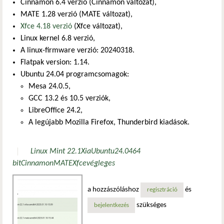
Cinnamon 6.4 verzió (Cinnamon változat),
MATE 1.28 verzió (MATE változat),
Xfce 4.18 verzió
(Xfce változat),
Linux kernel 6.8 verzió,
A linux-firmware verzió: 20240318.
Flatpak version: 1.14.
Ubuntu 24.04 programcsomagok:
Mesa 24.0.5,
GCC 13.2 és 10.5 verziók,
LibreOffice 24.2,
A legújabb Mozilla Firefox, Thunderbird kiadások.
Linux Mint 22.1
Xia
Ubuntu
24.04
64
bit
Cinnamon
MATE
Xfce
végleges
a hozzászóláshoz
és
regisztráció
szükséges
bejelentkezés