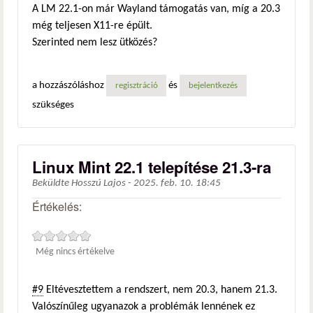
A LM 22.1-on már Wayland támogatás van, míg a 20.3
még teljesen X11-re épült.
Szerinted nem lesz ütközés?
a hozzászóláshoz
és
regisztráció
bejelentkezés
szükséges
Linux Mint 22.1 telepítése 21.3-ra
Beküldte
Hosszú Lajos
-
2025. feb. 10. 18:45
Értékelés:
Még nincs értékelve
#9
Eltévesztettem a rendszert, nem 20.3, hanem 21.3.
Valószínűleg ugyanazok a problémák lennének ez