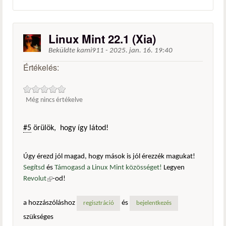
Linux Mint 22.1 (Xia)
Beküldte
kami911
-
2025. jan. 16. 19:40
Értékelés:
Még nincs értékelve
#5
örülök, hogy így látod!
Úgy érezd jól magad, hogy mások is jól érezzék magukat!
Segítsd
és
Támogasd a Linux Mint közösséget!
Legyen
Revolut
(külső hivatkozás)
-od!
a hozzászóláshoz
és
regisztráció
bejelentkezés
szükséges