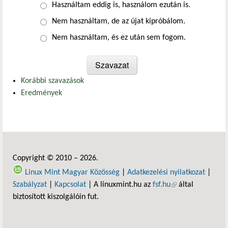
Választások
Használtam eddig is, használom ezután is.
Nem használtam, de az újat kipróbálom.
Nem használtam, és ez után sem fogom.
Korábbi szavazások
Eredmények
Copyright © 2010 – 2026.
Linux Mint Magyar Közösség
|
Adatkezelési nyilatkozat
|
Szabályzat
|
Kapcsolat
| A linuxmint.hu az
fsf.hu
(külső hivatkozás)
által
biztosított kiszolgálóin fut.