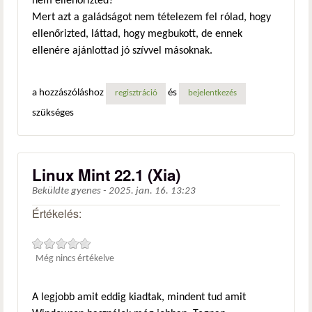
nem ellenőrizted?
Mert azt a galádságot nem tételezem fel rólad, hogy
ellenőrizted, láttad, hogy megbukott, de ennek
ellenére ajánlottad jó szívvel másoknak.
a hozzászóláshoz
és
regisztráció
bejelentkezés
szükséges
Linux Mint 22.1 (Xia)
Beküldte
gyenes
-
2025. jan. 16. 13:23
Értékelés:
Még nincs értékelve
A legjobb amit eddig kiadtak, mindent tud amit