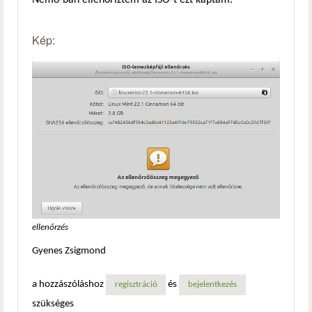
Nemo-ban ellenőriztem az ISO-t ezt kaptam:
Kép:
ellenőrzés
Gyenes Zsigmond
a hozzászóláshoz
és
regisztráció
bejelentkezés
szükséges