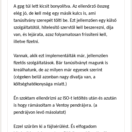
A gpg túl lett kicsit bonyolítva. Az ellenőrző összeg
elég jó, de kell még egy másik kulcs is, ami
tanúsítvány szerepét tölti be. Ezt jellemzően egy külső
szolgáltatótól, hitelesítő szervtől kell beszerezni, díja
van, és lejárata, azaz folyamatosan frissíteni kell,
illetve fizetni.
Vannak, akik ezt implementálták már, jellemzően
fizetős szolgáltatások. Bár tanúsítványt magunk is
kreálhatunk, de az milyen már egyesek szerint
(cégeken belül azonban nagy divatja van, a
költséghatékonysága miatt.)
Én szoktam ellenőrizni az ISO-t letöltés után és azután
is hogy rámásoltam a Ventoy pendrájvra. (a
pendrájvon levő másolatot)
Ezzel szűröm ki a fájlsérülést. És elfogadom