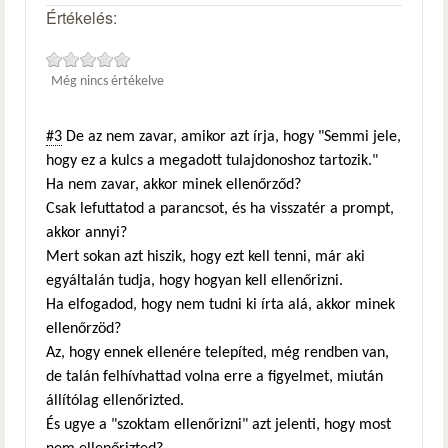
Értékelés:
Még nincs értékelve
#3
De az nem zavar, amikor azt írja, hogy "Semmi jele,
hogy ez a kulcs a megadott tulajdonoshoz tartozik."
Ha nem zavar, akkor minek ellenőrződ?
Csak lefuttatod a parancsot, és ha visszatér a prompt,
akkor annyi?
Mert sokan azt hiszik, hogy ezt kell tenni, már aki
egyáltalán tudja, hogy hogyan kell ellenőrizni.
Ha elfogadod, hogy nem tudni ki írta alá, akkor minek
ellenőrzöd?
Az, hogy ennek ellenére telepíted, még rendben van,
de talán felhívhattad volna erre a figyelmet, miután
állítólag ellenőrizted.
És ugye a "szoktam ellenőrizni" azt jelenti, hogy most