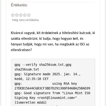
Értékelés:
Még nincs értékelve
Kíváncsi vagyok, kit érdekelnek a hitelesítési kulcsok, ki
szokta ellenőrizni, ki tudja, hogy hogyan kell, és
hányan tudják, hogy mi van, ha megbukik az ISO az
ellenőrzésen?
gpg --verify sha256sum.txt.gpg 
sha256sum.txt

gpg: Signature made 2025. jan. 14., 
kedd, 12:35:18 CET

gpg:                using RSA key 
27DEB15644C6B3CF3BD7D291300F846BA25BAE09

gpg: Good signature from "Linux Mint ISO 
Signing Key <root@linuxmint.com>" 
[Ismeretlen módú]
