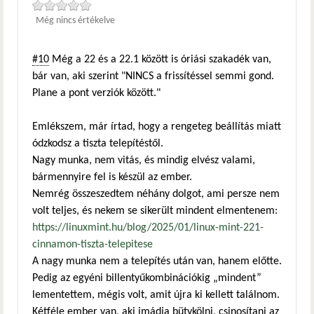
Még nincs értékelve
#10
Még a 22 és a 22.1 között is óriási szakadék van,
bár van, aki szerint "NINCS a frissítéssel semmi gond.
Plane a pont verziók között."
Emlékszem, már írtad, hogy a rengeteg beállítás miatt
ódzkodsz a tiszta telepítéstől.
Nagy munka, nem vitás, és mindig elvész valami,
bármennyire fel is készül az ember.
Nemrég összeszedtem néhány dolgot, ami persze nem
volt teljes, és nekem se sikerült mindent elmentenem:
https://linuxmint.hu/blog/2025/01/linux-mint-221-
cinnamon-tiszta-telepitese
A nagy munka nem a telepítés után van, hanem előtte.
Pedig az egyéni billentyűkombinációkig „mindent”
lementettem, mégis volt, amit újra ki kellett találnom.
Kétféle ember van, aki imádja bütykölni, csinosítani az