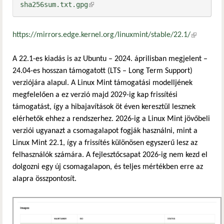
sha256sum.txt.gpg
(külső hivatkozás)
https://mirrors.edge.kernel.org/linuxmint/stable/22.1/
(külső
hivatkozás
A 22.1-es kiadás is az Ubuntu – 2024. áprilisban megjelent –
24.04-es hosszan támogatott (LTS – Long Term Support)
verziójára alapul. A Linux Mint támogatási modelljének
megfelelően a ez verzió majd 2029-ig kap frissítési
támogatást, így a hibajavítások öt éven keresztül lesznek
elérhetők ehhez a rendszerhez. 2026-ig a Linux Mint jövőbeli
verziói ugyanazt a csomagalapot fogják használni, mint a
Linux Mint 22.1, így a frissítés különösen egyszerű lesz az
felhasználók számára. A fejlesztőcsapat 2026-ig nem kezd el
dolgozni egy új csomagalapon, és teljes mértékben erre az
alapra összpontosít.