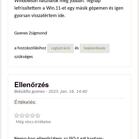
Windowson használok még jobban. Tegnap
lefrissítettem a Win.11-et egy másik gépemen és igen
gyorsan visszatértem ide.
Gyenes Zsigmond
a hozzászóláshoz
és
regisztráció
bejelentkezés
szükséges
Ellenőrzés
Beküldte
gyenes
-
2025. jan. 16. 14:40
Értékelés:
Még nincs értékelve