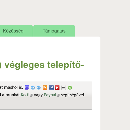
Közösség
Támogatás
) végleges telepítő-
t máshol is:
sd a munkát
Ko-fi
(külső hivatkozás)
vagy
Paypal
(külső hivatkozás)
segítségével.