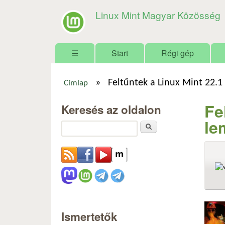
Linux Mint Magyar Közösség
Főmenü
☰
Start
Régi gép
»
Feltűntek a Linux Mint 22.1 
Címlap
Jelenlegi hely
Fe
Keresés az oldalon
le
Keresés
Ismertetők