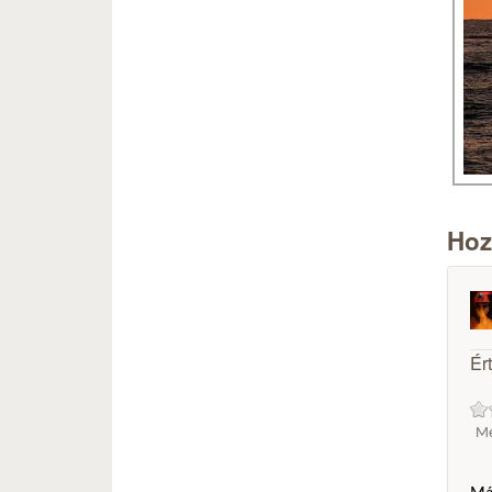
Hoz
Ér
Mé