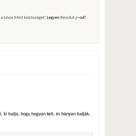
a Linux Mint közösséget!
Legyen
Revolut
(külső
-od!
hivatkozás)
ni, ki tudja, hogy hogyan kell, és hányan tudják,