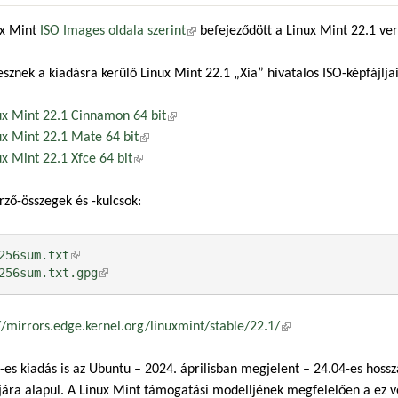
ux Mint
ISO Images oldala szerint
(külső hivatkozás)
befejeződött a Linux Mint 22.1 verz
esznek a kiadásra kerülő Linux Mint 22.1 „Xia” hivatalos ISO-képfájljai
ux Mint 22.1 Cinnamon 64 bit
(külső hivatkozás)
ux Mint 22.1 Mate 64 bit
(külső hivatkozás)
ux Mint 22.1 Xfce 64 bit
(külső hivatkozás)
rző-összegek és -kulcsok:
256sum.txt
(külső hivatkozás)
256sum.txt.gpg
(külső hivatkozás)
//mirrors.edge.kernel.org/linuxmint/stable/22.1/
(külső hivatkozás)
-es kiadás is az Ubuntu – 2024. áprilisban megjelent – 24.04-es hos
jára alapul. A Linux Mint támogatási modelljének megfelelően a ez ve