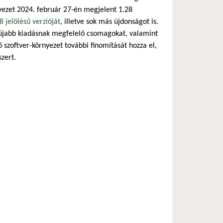
nyezet 2024. február 27-én megjelent 1.28
 jelölésű verzióját
, illetve sok más újdonságot is.
egújabb kiadásnak megfelelő csomagokat, valamint
 szoftver-környezet további finomítását hozza el,
zert.
zás)