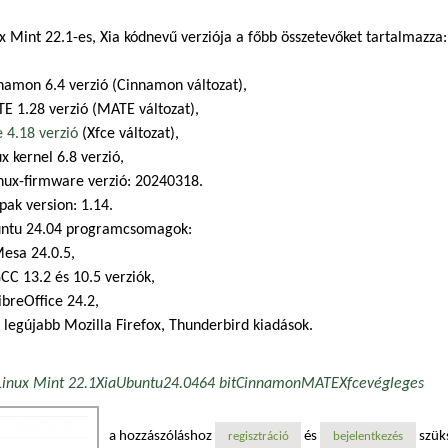
x Mint 22.1-es, Xia kódnevű verziója a főbb összetevőket tartalmazza:
namon 6.4 verzió (Cinnamon változat),
E 1.28 verzió (MATE változat),
e 4.18 verzió
(Xfce változat),
x kernel 6.8 verzió,
inux-firmware verzió: 20240318.
tpak version: 1.14.
ntu 24.04 programcsomagok:
esa 24.0.5,
CC 13.2 és 10.5 verziók,
ibreOffice 24.2,
 legújabb Mozilla Firefox, Thunderbird kiadások.
Linux Mint 22.1
Xia
Ubuntu
24.04
64 bit
Cinnamon
MATE
Xfce
végleges
a hozzászóláshoz
és
szük
regisztráció
bejelentkezés