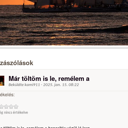
zászólások
Már töltöm is le, remélem a
Beküldte
kami911
-
2025. jan. 15. 08:22
tékelés:
g nincs értékelve