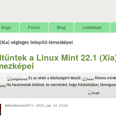
Ugrás a tartalomra
Súgó
Fórum
Blog
Letöltések
(Xia) végleges telepítő-lemezképei
ltűntek a Linux Mint 22.1 (Xia
mezképei
Ez az oldal a közösségért készül.
Kövess minke
Ha hasznosnak találod, és szeretnéd, hogy folytatódjon, támoga
Beküldte
kami911
-
2025. jan. 14. 23:42