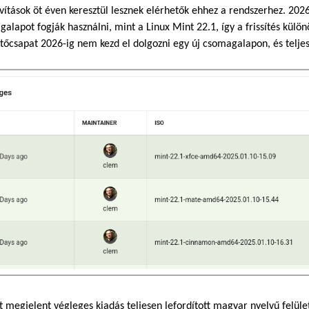
vítások öt éven keresztül lesznek elérhetők ehhez a rendszerhez. 2026
alapot fogják használni, mint a Linux Mint 22.1, így a frissítés külö
ztőcsapat 2026-ig nem kezd el dolgozni egy új csomagalapon, és telje
 megjelent végleges kiadás teljesen lefordított magyar nyelvű felüle