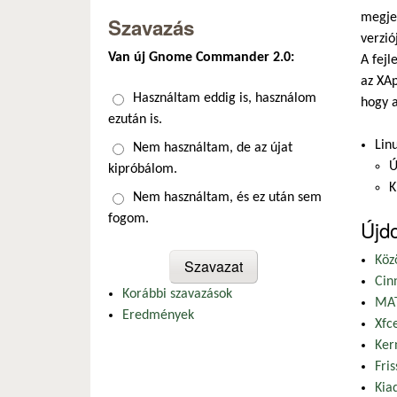
megjel
Szavazás
verzió
Van új Gnome Commander 2.0:
A fejl
az XAp
Választások
Használtam eddig is, használom
hogy 
ezután is.
Lin
Nem használtam, de az újat
Ú
kipróbálom.
K
Nem használtam, és ez után sem
fogom.
Újd
Köz
Cin
Korábbi szavazások
MAT
Eredmények
Xfc
Ker
Fris
Kia