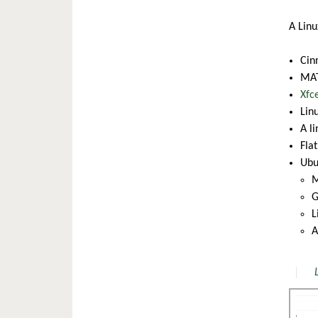
A Linu
Cin
MAT
Xfc
Linu
A l
Fla
Ubu
M
G
L
A