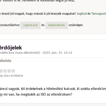
 töltöm is le, remélem a honosítás végül jó lesz.
 érezd jól magad, hogy mások is jól érezzék magukat!
Segítsd
és
Támogasd 
ozzászóláshoz
és
szükséges
regisztráció
bejelentkezés
érdőjelek
küldte
lynx (nem ellenőrzött)
-
2025. jan. 15. 14:12
tékelés:
g nincs értékelve
áncsi vagyok, kit érdekelnek a hitelesítési kulcsok, ki szokta ellenőriz
gy mi van, ha megbukik az ISO az ellenőrzésen?