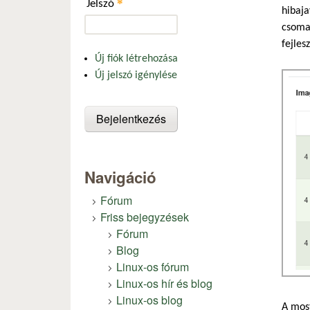
*
Jelszó
hibaja
csomag
fejles
Új fiók létrehozása
Új jelszó igénylése
Navigáció
Fórum
Friss bejegyzések
Fórum
Blog
Linux-os fórum
Linux-os hír és blog
Linux-os blog
A most