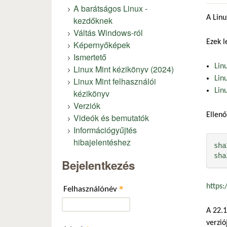
A barátságos Linux -
A Lin
kezdőknek
Váltás Windows-ról
Ezek l
Képernyőképek
Ismertető
Lin
Linux Mint kézikönyv (2024)
Lin
Linux Mint felhasználói
Lin
kézikönyv
Verziók
Ellenő
Videók és bemutatók
Információgyűjtés
hibajelentéshez
sha
sha
Bejelentkezés
https:
*
Felhasználónév
A 22.1
verzió