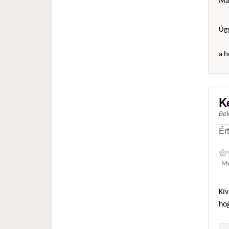
Már
Úgy
a h
K
Be
Ér
Mé
Kív
ho