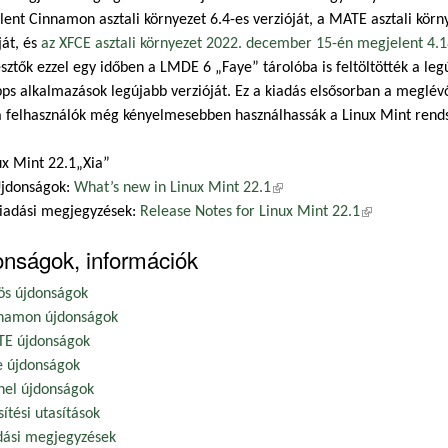
ent Cinnamon asztali környezet 6.4-es verzióját, a MATE asztali kör
ját, és
az XFCE asztali környezet 2022. december 15-én megjelent 4.18
esztők ezzel egy időben a LMDE 6 „Faye” tárolóba is feltöltötték a l
ps alkalmazások legújabb verzióját. Ez a kiadás elsősorban a meglévő
a felhasználók még kényelmesebben használhassák a Linux Mint rends
ux Mint 22.1„Xia”
jdonságok:
What’s new in Linux Mint 22.1
(külső hivatkozás)
iadási megjegyzések:
Release Notes for Linux Mint 22.1
(külső hivatko
onságok, információk
ös újdonságok
namon újdonságok
E újdonságok
e újdonságok
nel újdonságok
sítési utasítások
dási megjegyzések