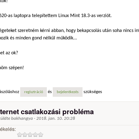
tok!
620-as laptopra telepítettem Linux Mint 18.3-as verziót.
égeteket szeretném kérni abban, hogy bekapcsolás után soha nincs in
kozik és minden gond nélkül működik...
et az ok?
nöm szépen!
ászóláshoz
és
szükséges
regisztráció
bejelentkezés
nternet csatlakozási probléma
küldte
bakhangya
-
2018. jan. 10. 20:28
tékelés: