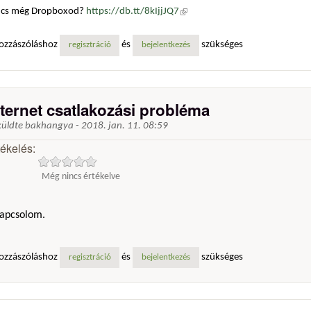
ncs még Dropboxod?
https://db.tt/8kIjjJQ7
(külső hivatkozás)
ozzászóláshoz
és
szükséges
regisztráció
bejelentkezés
nternet csatlakozási probléma
küldte
bakhangya
-
2018. jan. 11. 08:59
tékelés:
Még nincs értékelve
kapcsolom.
ozzászóláshoz
és
szükséges
regisztráció
bejelentkezés