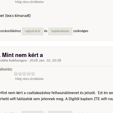
Még nincs értékelve
bel (bocs kimaradt)
ozzászóláshoz
és
szükséges
regisztráció
bejelentkezés
 Mint nem kért a
küldte
bakhangya
-
2018. jan. 10. 20:58
tékelés:
Még nincs értékelve
int nem kért a csatlakozáshoz felhasználónevet és jelszót. Ezt én se
rhető wifi hálózatok sem jelennek meg. A Digitől kaptam ZTE wifi rou