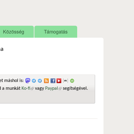
Közösség
Támogatás
ma
t máshol is:
sd a munkát
Ko-fi
(külső hivatkozás)
vagy
Paypal
(külső hivatkozás)
segítségével.