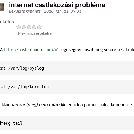
internet csatlakozási probléma
Beküldte
kimarite
-
2018. jan. 11. 09:01
tékelés:
Még nincs értékelve
A
https://paste.ubuntu.com/
(külső hivatkozás)
segítségével oszd meg velünk az alább
akkor,
amikor (még) nem működik
, ennek a parancsnak a kimenetét: