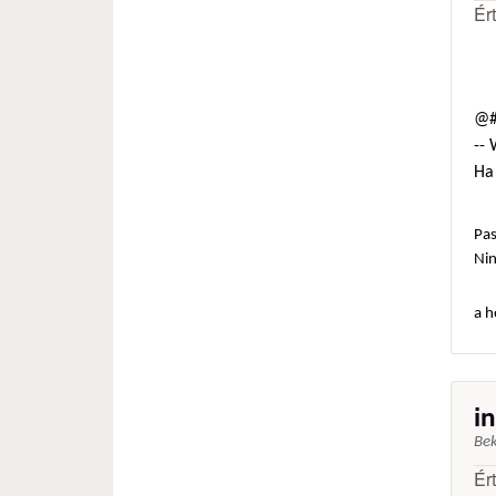
Ér
@#
--
Ha 
Pas
Ni
a h
i
Be
Ér