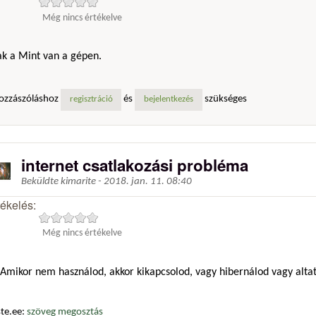
Még nincs értékelve
ak a Mint van a gépen.
ozzászóláshoz
és
szükséges
regisztráció
bejelentkezés
internet csatlakozási probléma
Beküldte
kimarite
-
2018. jan. 11. 08:40
tékelés:
Még nincs értékelve
Amikor nem használod, akkor kikapcsolod, vagy hibernálod vagy alta
te.ee:
szöveg megosztás