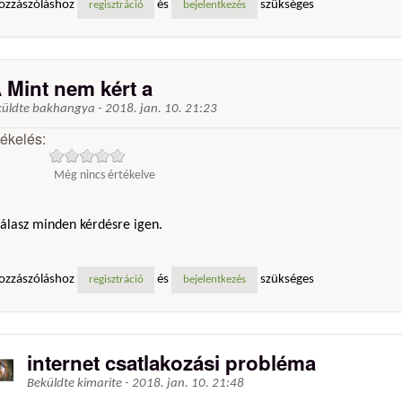
ozzászóláshoz
és
szükséges
regisztráció
bejelentkezés
 Mint nem kért a
küldte
bakhangya
-
2018. jan. 10. 21:23
tékelés:
Még nincs értékelve
válasz minden kérdésre igen.
ozzászóláshoz
és
szükséges
regisztráció
bejelentkezés
internet csatlakozási probléma
Beküldte
kimarite
-
2018. jan. 10. 21:48