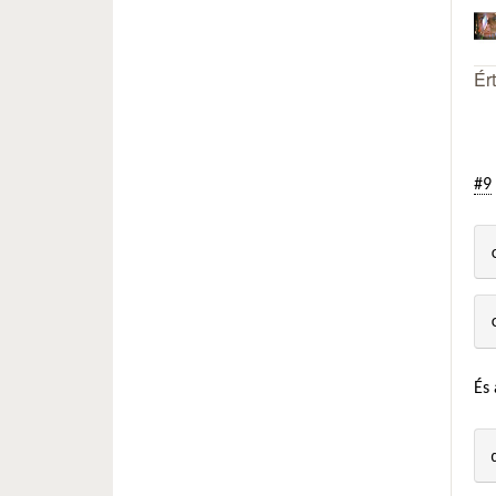
Ér
#9
És 