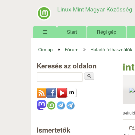
Linux Mint Magyar Közösség
Főmenü
☰
Start
Régi gép
»
»
Címlap
Fórum
Haladó felhasználók
Jelenlegi hely
in
Keresés az oldalon
Keresés
Bekül
Fó
Ismertetők