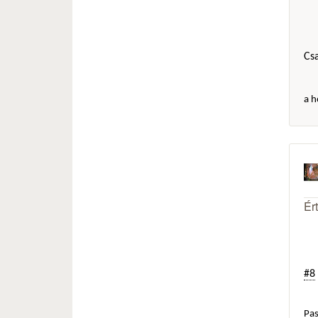
Cs
a h
Ér
#8
Pas