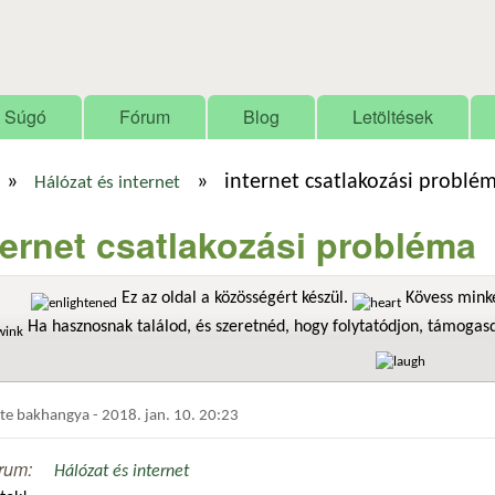
Ugrás a tartalomra
Súgó
Fórum
Blog
Letöltések
»
»
internet csatlakozási problé
Hálózat és internet
ternet csatlakozási probléma
Ez az oldal a közösségért készül.
Kövess minke
Ha hasznosnak találod, és szeretnéd, hogy folytatódjon, támoga
dte
bakhangya
-
2018. jan. 10. 20:23
rum:
Hálózat és internet