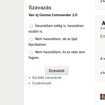
a h
Szavazás
Van új Gnome Commander 2.0:
A
Választások
Használtam eddig is, használom
Be
ezután is.
Ér
Nem használtam, de az újat
kipróbálom.
Nem használtam, és ez után sem
fogom.
A 
a h
Korábbi szavazások
Eredmények