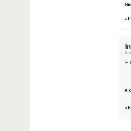
Ni
a h
i
Be
Ér
Ki
a h