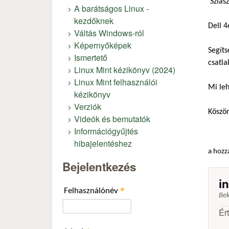
Sziasz
A barátságos Linux -
kezdőknek
Dell 4
Váltás Windows-ról
Képernyőképek
Segíts
Ismertető
csatla
Linux Mint kézikönyv (2024)
Linux Mint felhasználói
Mi leh
kézikönyv
Verziók
Köszö
Videók és bemutatók
Információgyűjtés
hibajelentéshez
a hozz
Bejelentkezés
i
*
Felhasználónév
Be
Ér