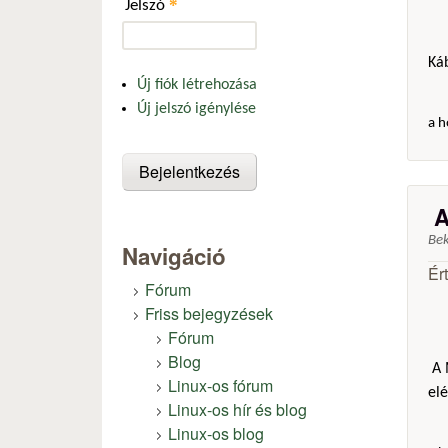
*
Jelszó
Ká
Új fiók létrehozása
Új jelszó igénylése
a h
A
Be
Navigáció
Ér
Fórum
Friss bejegyzések
Fórum
Blog
A M
Linux-os fórum
elé
Linux-os hír és blog
Linux-os blog