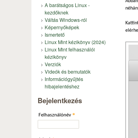
Abban 
A barátságos Linux -
néhán
kezdőknek
Váltás Windows-ról
Kattin
Képernyőképek
elérhe
Ismertető
Linux Mint kézikönyv (2024)
Linux Mint felhasználói
kézikönyv
Verziók
Videók és bemutatók
Információgyűjtés
hibajelentéshez
Bejelentkezés
*
Felhasználónév