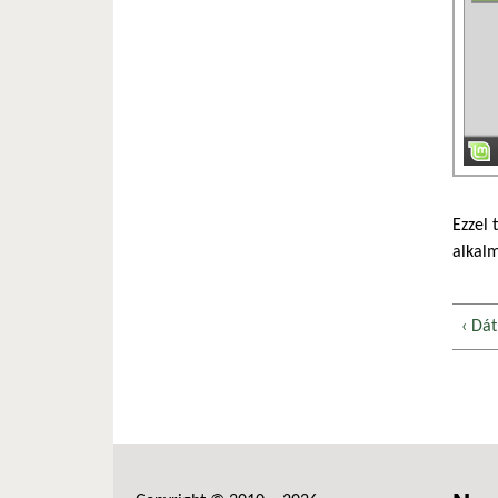
Ezzel 
alkalm
‹ Dá