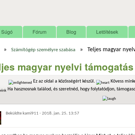
Ugrás a tartalomra
Súgó
Fórum
Blog
Letöltések
»
»
Teljes magyar nyel
Számítógép személyre szabása
ljes magyar nyelvi támogatás 
Ez az oldal a közösségért készül.
Kövess minke
Ha hasznosnak találod, és szeretnéd, hogy folytatódjon, támoga
Beküldte
kami911
-
2018. jan. 25. 13:57