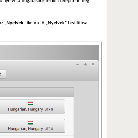
ű nyelvi támogatáshoz fel kell telepíteni még
az „
Nyelvek
” ikonra. A „
Nyelvek
” beállítása