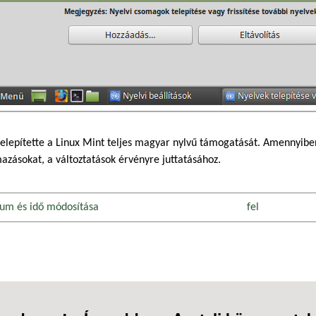
telepítette a Linux Mint teljes magyar nylvű támogatását. Amennyiben 
azásokat, a változtatások érvényre juttatásához.
tum és idő módosítása
fel