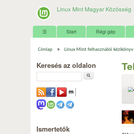
Linux Mint Magyar Közösség
Főmenü
☰
Start
Régi gép
»
Címlap
Linux Mint felhasználói kézikönyv
Jelenlegi hely
Te
Keresés az oldalon
Keresés
Ismertetők