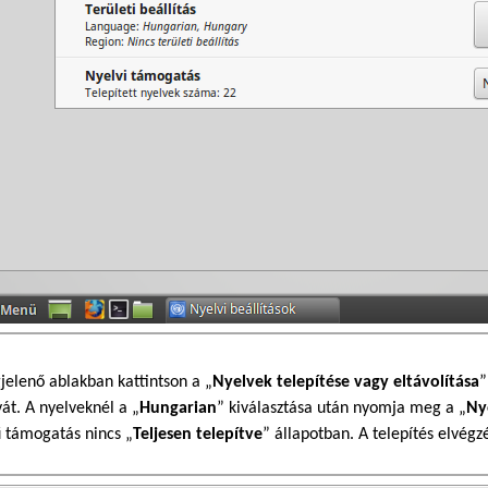
elenő ablakban kattintson a „
Nyelvek telepítése vagy eltávolítása
”
vát. A nyelveknél a „
Hungarian
” kiválasztása után nyomja meg a „
Ny
 támogatás nincs „
Teljesen telepítve
” állapotban. A telepítés elvégz