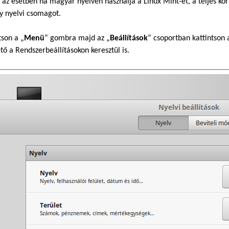
az esetben ha magyar nyelven használja a Linux Mint-et, a teljes kör
y nyelvi csomagot.
tson a „
Menü
” gombra majd az „
Beállítások
” csoportban kattintson 
tő a Rendszerbeállításokon keresztül is.