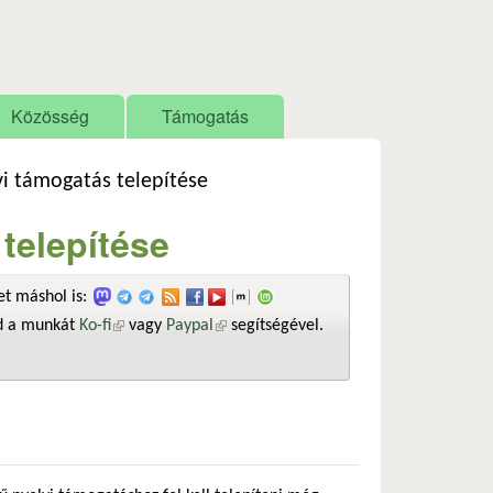
Közösség
Támogatás
vi támogatás telepítése
telepítése
t máshol is:
sd a munkát
Ko-fi
(külső hivatkozás)
vagy
Paypal
(külső hivatkozás)
segítségével.