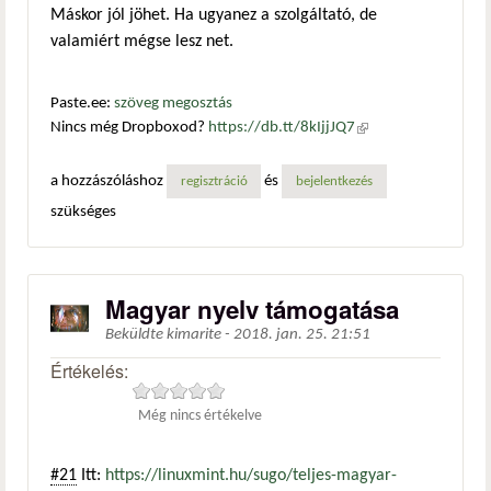
Máskor jól jöhet. Ha ugyanez a szolgáltató, de
valamiért mégse lesz net.
Paste.ee:
szöveg megosztás
Nincs még Dropboxod?
https://db.tt/8kIjjJQ7
(külső
hivatkozás)
a hozzászóláshoz
és
regisztráció
bejelentkezés
szükséges
Magyar nyelv támogatása
Beküldte
kimarite
-
2018. jan. 25. 21:51
Értékelés:
Még nincs értékelve
#21
Itt:
https://linuxmint.hu/sugo/teljes-magyar-