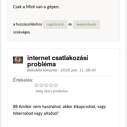
Csak a Mint van a gépen.
a hozzászóláshoz
és
regisztráció
bejelentkezés
szükséges
internet csatlakozási
probléma
Beküldte
kimarite
-
2018. jan. 11. 08:40
Értékelés:
Még nincs értékelve
#8
Amikor nem használod, akkor kikapcsolod, vagy
hibernálod vagy altatod?