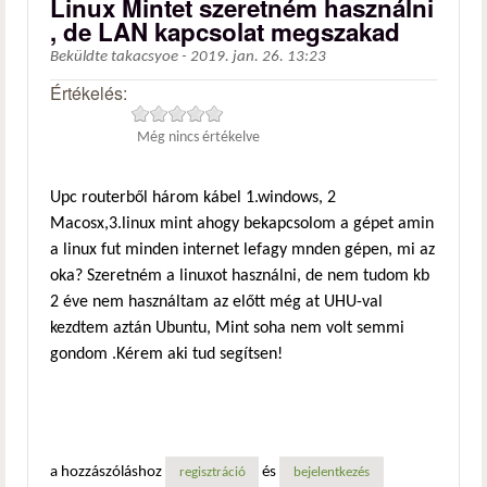
Linux Mintet szeretném használni
, de LAN kapcsolat megszakad
Beküldte
takacsyoe
-
2019. jan. 26. 13:23
Értékelés:
Még nincs értékelve
Upc routerből három kábel 1.windows, 2
Macosx,3.linux mint ahogy bekapcsolom a gépet amin
a linux fut minden internet lefagy mnden gépen, mi az
oka? Szeretném a linuxot használni, de nem tudom kb
2 éve nem használtam az előtt még at UHU-val
kezdtem aztán Ubuntu, Mint soha nem volt semmi
gondom .Kérem aki tud segítsen!
a hozzászóláshoz
és
regisztráció
bejelentkezés