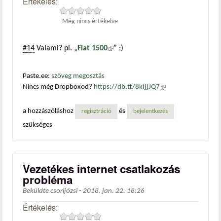
Értékelés:
Még nincs értékelve
#14
Valami? pl. „
Fiat 1500
(külső hivatkozás)
” ;)
Paste.ee:
szöveg megosztás
Nincs még Dropboxod?
https://db.tt/8kIjjJQ7
(külső
hivatkozás)
a hozzászóláshoz
és
regisztráció
bejelentkezés
szükséges
Vezetékes internet csatlakozás
probléma
Beküldte
csorijózsi
-
2018. jan. 22. 18:26
Értékelés: