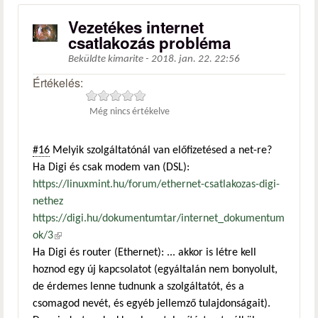
Vezetékes internet
csatlakozás probléma
Beküldte
kimarite
-
2018. jan. 22. 22:56
Értékelés:
Még nincs értékelve
#16
Melyik szolgáltatónál van előfizetésed a net-re?
Ha Digi és csak modem van (DSL):
https://linuxmint.hu/forum/ethernet-csatlakozas-digi-
nethez
https://digi.hu/dokumentumtar/internet_dokumentum
ok/3
(külső hivatkozás)
Ha Digi és router (Ethernet): ... akkor is létre kell
hoznod egy új kapcsolatot (egyáltalán nem bonyolult,
de érdemes lenne tudnunk a szolgáltatót, és a
csomagod nevét, és egyéb jellemző tulajdonságait).