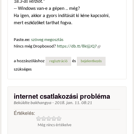
18.3-as verziót.
”
-- Windows van-e a gépen .. még?
Ha igen, akkor a gyors indítását ki kéne kapcsolni,
mert eszközöket tarthat fogva.
Paste.ee:
szöveg megosztás
Nincs még Dropboxod?
https://db.tt/8kIjjJQ7
(külső
hivatkozás)
a hozzászóláshoz
és
regisztráció
bejelentkezés
szükséges
internet csatlakozási probléma
Beküldte
bakhangya
-
2018. jan. 11. 08:21
Értékelés:
Még nincs értékelve