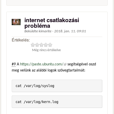
internet csatlakozási
probléma
Beküldte
kimarite
-
2018. jan. 11. 09:01
Értékelés:
Még nincs értékelve
#9
A
https://paste.ubuntu.com/
(külső hivatkozás)
segítségével oszd
meg velünk az alábbi logok szövegtartalmát: