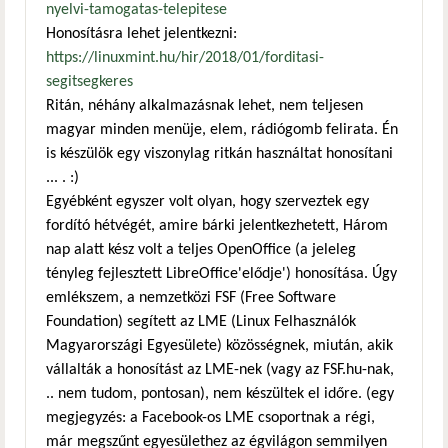
nyelvi-tamogatas-telepitese
Honosításra lehet jelentkezni:
https://linuxmint.hu/hir/2018/01/forditasi-
segitsegkeres
Ritán, néhány alkalmazásnak lehet, nem teljesen
magyar minden menüje, elem, rádiógomb felirata. Én
is készülök egy viszonylag ritkán használtat honosítani
... . :)
Egyébként egyszer volt olyan, hogy szerveztek egy
fordító hétvégét, amire bárki jelentkezhetett, Három
nap alatt kész volt a teljes OpenOffice (a jeleleg
tényleg fejlesztett LibreOffice'elődje') honosítása. Úgy
emlékszem, a nemzetközi FSF (Free Software
Foundation) segített az LME (Linux Felhasználók
Magyarországi Egyesülete) közösségnek, miután, akik
vállalták a honosítást az LME-nek (vagy az FSF.hu-nak,
.. nem tudom, pontosan), nem készültek el időre. (egy
megjegyzés: a Facebook-os LME csoportnak a régi,
már megszűnt egyesülethez az égvilágon semmilyen