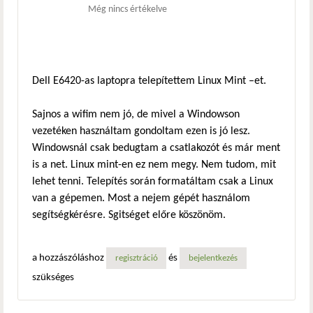
Még nincs értékelve
Dell E6420-as laptopra telepítettem Linux Mint –et.
Sajnos a wifim nem jó, de mivel a Windowson
vezetéken használtam gondoltam ezen is jó lesz.
Windowsnál csak bedugtam a csatlakozót és már ment
is a net. Linux mint-en ez nem megy. Nem tudom, mit
lehet tenni. Telepítés során formatáltam csak a Linux
van a gépemen. Most a nejem gépét használom
segítségkérésre. Sgitséget előre köszönöm.
a hozzászóláshoz
és
regisztráció
bejelentkezés
szükséges