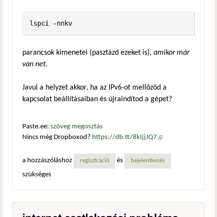
lspci -nnkv
parancsok kimenetei (pasztázd ezeket is),
amikor már
van net
.
Javul a helyzet akkor, ha az IPv6-ot mellőzöd a
kapcsolat beállításaiban és újraindítod a gépet?
Paste.ee:
szöveg megosztás
Nincs még Dropboxod?
https://db.tt/8kIjjJQ7
(külső
hivatkozás)
a hozzászóláshoz
és
regisztráció
bejelentkezés
szükséges