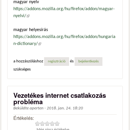
magyar nyelv
https://addons.mozilla.org/hu/firefox/addon/magyar-
nyelvi/
(külső hivatkozás)
magyar helyesírás
https://addons.mozilla.org/hu/firefox/addon/hungaria
n-dictionary/
(külső hivatkozás)
a hozzászóláshoz
és
regisztráció
bejelentkezés
szükséges
Vezetékes internet csatlakozás
probléma
Beküldte
aperten
-
2018. jan. 24. 18:20
Értékelés:
Még nincs értékelve