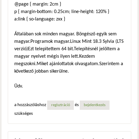
@page { margin: 2cm }
p { margin-bottom: 0.25cm; line-height: 120% }
a:link { so-language: zxx }
Általában sok minden magyar. Böngésző egyik sem
magyar.Programok magyar.Linux Mint 18.3 Sylvia (LTS
verzió)Ezt telepitettem 64 bit.Telepitésnél jelöltem a
magyar nyelvet mégis ilyen lett.Kezdem
megszokni.Miket ajánlottatok olvasgatom.Szerintem a
következő jobban sikerülne.
Üdv.
a hozzászóláshoz
és
regisztráció
bejelentkezés
szükséges