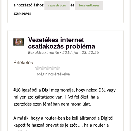
a hozzászóláshoz
és
regisztráció
bejelentkezés
szükséges
Vezetékes internet
csatlakozás probléma
Beküldte
kimarite
-
2018. jan. 23. 22:26
Értékelés:
Még nincs értékelve
#18
Igazából a Digi megmondja, hogy neked DSL vagy
milyen szolgáltatásod van. Hívd fel őket, ha a
szerződés ezen témában nem mond újat.
A másik, hogy a router-ben be kell állítanod a Digitől
kapott felhasználónevet és jelszót ..., ha a router a