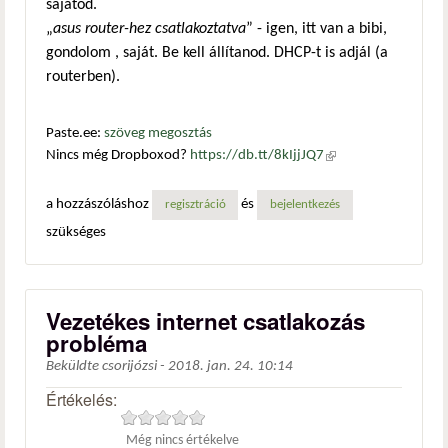
sajátod.
„
asus router-hez csatlakoztatva
” - igen, itt van a bibi,
gondolom , saját. Be kell állítanod. DHCP-t is adjál (a
routerben).
Paste.ee:
szöveg megosztás
Nincs még Dropboxod?
https://db.tt/8kIjjJQ7
(külső
hivatkozás)
a hozzászóláshoz
és
regisztráció
bejelentkezés
szükséges
Vezetékes internet csatlakozás
probléma
Beküldte
csorijózsi
-
2018. jan. 24. 10:14
Értékelés:
Még nincs értékelve