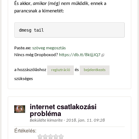
És akkor,
amikor (még) nem működik
, ennek a
parancsnak a kimenetét:
Paste.ee:
szöveg megosztás
Nincs még Dropboxod?
https://db.tt/8kIjjJQ7
(külső
hivatkozás)
a hozzászóláshoz
és
regisztráció
bejelentkezés
szükséges
internet csatlakozási
probléma
Beküldte
kimarite
-
2018. jan. 11. 09:28
Értékelés: