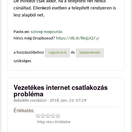
De mindezt csak akkor, ha a telepítést net nélkül
csináltad. Ellenkező esetben a telepített rendszeren is
lesz alapból net.
Paste.ee:
szöveg megosztás
Nincs még Dropboxod?
https://db.tt/8kIjjJQ7
(külső
hivatkozás)
a hozzászóláshoz
és
regisztráció
bejelentkezés
szükséges
Vezetékes internet csatlakozás
probléma
Beküldte
csorijózsi
-
2018. jan. 23. 07:29
Értékelés:
Még nincs értékelve