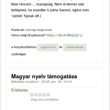
köze nincsen ... manapság. Nem érdemes oda
belépned, ha eszedbe is jutna ilyesmi, egész más
'szelek' fújnak ott.)
Paste.ee:
szöveg megosztás
Nincs még Dropboxod?
https://db.tt/8kIjjJQ7
(külső
hivatkozás)
a hozzászóláshoz
és
regisztráció
bejelentkezés
szükséges
Magyar nyelv támogatása
Beküldte
csorijózsi
-
2018. jan. 26. 14:45
Értékelés:
Még nincs értékelve