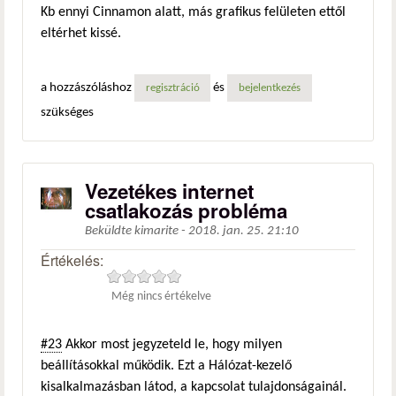
Kb ennyi Cinnamon alatt, más grafikus felületen ettől
eltérhet kissé.
a hozzászóláshoz
és
regisztráció
bejelentkezés
szükséges
Vezetékes internet
csatlakozás probléma
Beküldte
kimarite
-
2018. jan. 25. 21:10
Értékelés:
Még nincs értékelve
#23
Akkor most jegyzeteld le, hogy milyen
beállításokkal működik. Ezt a Hálózat-kezelő
kisalkalmazásban látod, a kapcsolat tulajdonságainál.