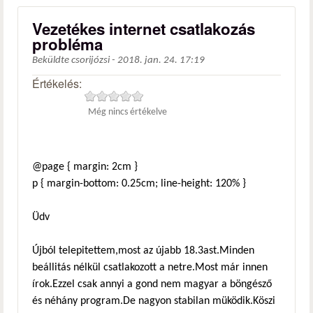
Vezetékes internet csatlakozás
probléma
Beküldte
csorijózsi
-
2018. jan. 24. 17:19
Értékelés:
Még nincs értékelve
@page { margin: 2cm }
p { margin-bottom: 0.25cm; line-height: 120% }
Üdv
Újból telepitettem,most az újabb 18.3ast.Minden
beállitás nélkül csatlakozott a netre.Most már innen
írok.Ezzel csak annyi a gond nem magyar a böngésző
és néhány program.De nagyon stabilan müködik.Köszi