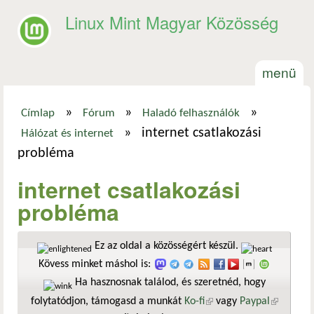
Ugrás a tartalomra
Linux Mint Magyar Közösség
menü
»
»
»
Címlap
Fórum
Haladó felhasználók
Jelenlegi hely
»
internet csatlakozási
Hálózat és internet
probléma
internet csatlakozási
probléma
Ez az oldal a közösségért készül.
Kövess minket máshol is:
Ha hasznosnak találod, és szeretnéd, hogy
folytatódjon, támogasd a munkát
Ko-fi
(külső hivatkozás)
vagy
Paypal
(külső