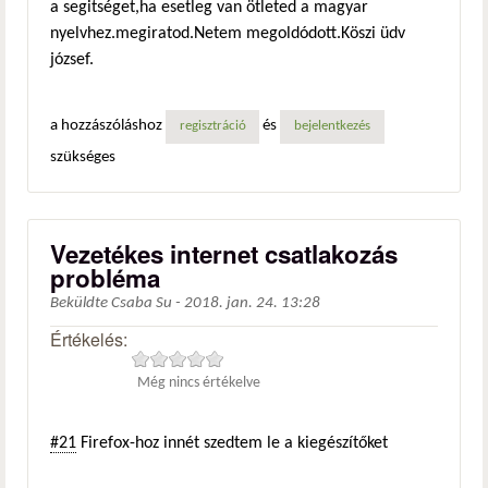
a segitséget,ha esetleg van ötleted a magyar
nyelvhez.megiratod.Netem megoldódott.Köszi üdv
józsef.
a hozzászóláshoz
és
regisztráció
bejelentkezés
szükséges
Vezetékes internet csatlakozás
probléma
Beküldte
Csaba Su
-
2018. jan. 24. 13:28
Értékelés:
Még nincs értékelve
#21
Firefox-hoz innét szedtem le a kiegészítőket