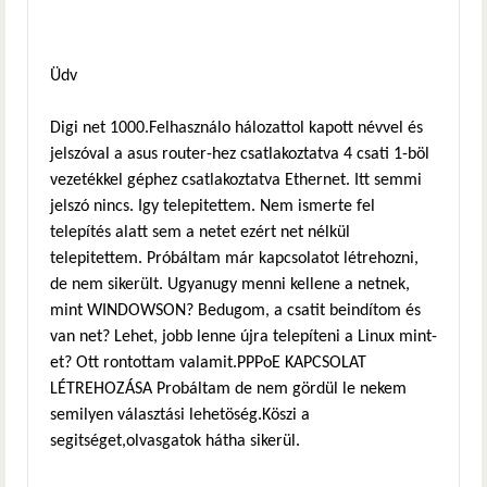
Üdv
Digi net 1000.Felhasználo hálozattol kapott névvel és
jelszóval a asus router-hez csatlakoztatva 4 csati 1-böl
vezetékkel géphez csatlakoztatva Ethernet. Itt semmi
jelszó nincs. Igy telepitettem. Nem ismerte fel
telepítés alatt sem a netet ezért net nélkül
telepitettem. Próbáltam már kapcsolatot létrehozni,
de nem sikerült. Ugyanugy menni kellene a netnek,
mint WINDOWSON? Bedugom, a csatit beindítom és
van net? Lehet, jobb lenne újra telepíteni a Linux mint-
et? Ott rontottam valamit.PPPoE KAPCSOLAT
LÉTREHOZÁSA Probáltam de nem gördül le nekem
semilyen választási lehetöség.Köszi a
segitséget,olvasgatok hátha sikerül.