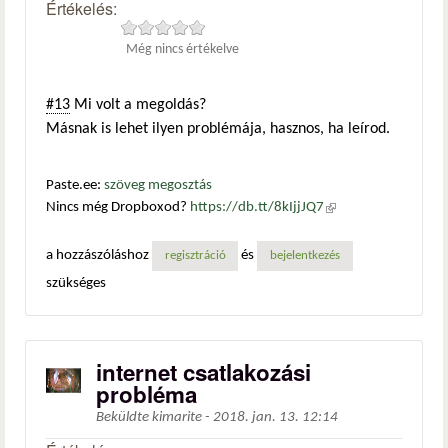
Értékelés:
Még nincs értékelve
#13
Mi volt a megoldás?
Másnak is lehet ilyen problémája, hasznos, ha leírod.
Paste.ee:
szöveg megosztás
Nincs még Dropboxod?
https://db.tt/8kIjjJQ7
(külső
hivatkozás)
a hozzászóláshoz
és
regisztráció
bejelentkezés
szükséges
internet csatlakozási
probléma
Beküldte
kimarite
-
2018. jan. 13. 12:14