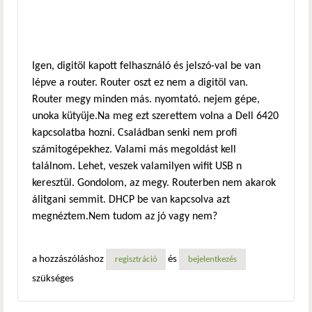
Igen, digitöl kapott felhasználó és jelszó-val be van
lépve a router. Router oszt ez nem a digitöl van.
Router megy minden más. nyomtató. nejem gépe,
unoka kütyüje.Na meg ezt szerettem volna a Dell 6420
kapcsolatba hozni. Családban senki nem profi
számitogépekhez. Valami más megoldást kell
találnom. Lehet, veszek valamilyen wifit USB n
keresztül. Gondolom, az megy. Routerben nem akarok
álitgani semmit. DHCP be van kapcsolva azt
megnéztem.Nem tudom az jó vagy nem?
a hozzászóláshoz
és
regisztráció
bejelentkezés
szükséges