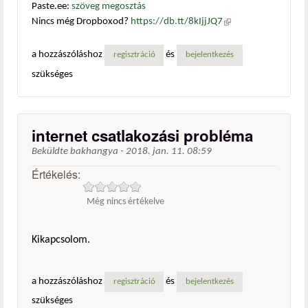
Paste.ee:
szöveg megosztás
Nincs még Dropboxod?
https://db.tt/8kIjjJQ7
(külső
hivatkozás)
a hozzászóláshoz
és
regisztráció
bejelentkezés
szükséges
internet csatlakozási probléma
Beküldte
bakhangya
-
2018. jan. 11. 08:59
Értékelés:
Még nincs értékelve
Kikapcsolom.
a hozzászóláshoz
és
regisztráció
bejelentkezés
szükséges