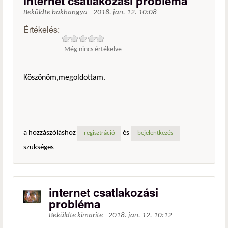
internet csatlakozási probléma
Beküldte
bakhangya
-
2018. jan. 12. 10:08
Értékelés:
Még nincs értékelve
Köszönöm,megoldottam.
a hozzászóláshoz
és
regisztráció
bejelentkezés
szükséges
internet csatlakozási
probléma
Beküldte
kimarite
-
2018. jan. 12. 10:12