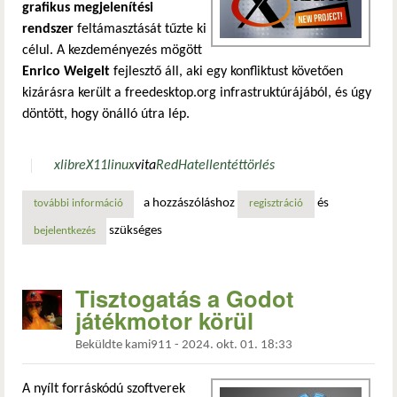
grafikus megjelenítési
rendszer
feltámasztását tűzte ki
célul. A kezdeményezés mögött
Enrico Weigelt
fejlesztő áll, aki egy konfliktust követően
kizárásra került a freedesktop.org infrastruktúrájából, és úgy
döntött, hogy önálló útra lép.
xlibre
X11
linux
vita
RedHat
ellentét
törlés
a hozzászóláshoz
és
további információ
xlibre: van élet az x11 után? tartalommal kapcsolatosan
regisztráció
szükséges
bejelentkezés
Tisztogatás a Godot
játékmotor körül
Beküldte
kami911
-
2024. okt. 01. 18:33
A nyílt forráskódú szoftverek