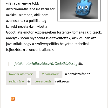
világában egyre több
diszkriminatív lépésre kerül sor
azokkal szemben, akik nem
azonosulnak a politikailag
korrekt nézetekkel. Most a
Godot játékmotor közösségében történtek tömeges kitiltások,
amelyek során olyanokat is eltávolítottak, akik csupán azt
javasolták, hogy a szoftverpolitika helyett a technikai
fejlesztésekre koncentráljanak.
játékmotor
fejlesztőeszköz
Godot
közösség
vita
a hozzászóláshoz
további információ
tisztogatás a godot játékmotor körül tartalommal kapcsola
2 hozzászólás
és
szükséges
regisztráció
bejelentkezés