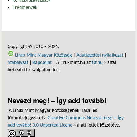
Korábbi szavazások
Eredmények
Copyright © 2010 – 2026.
Linux Mint Magyar Közösség
|
Adatkezelési nyilatkozat
|
Szabályzat
|
Kapcsolat
| A linuxmint.hu az
fsf.hu
(külső hivatkozás)
által
biztosított kiszolgálóin fut.
Nevezd meg! – Így add tovább!
A Linux Mint Magyar Közösségének írásai és
fórumbejegyzései a
Creative Commons Nevezd meg! – Így
add tovább! 3.0 Unported Licenc
(külső hivatkozás)
alatt lettek közzétéve.