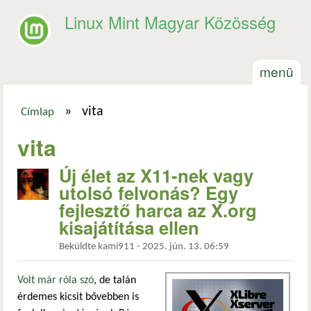
Ugrás a tartalomra
Linux Mint Magyar Közösség
menü
»
vita
Címlap
Jelenlegi hely
vita
Új élet az X11-nek vagy
utolsó felvonás? Egy
fejlesztő harca az X.org
kisajátítása ellen
Beküldte
kami911
-
2025. jún. 13. 06:59
Volt már róla szó
, de talán
érdemes kicsit bővebben is