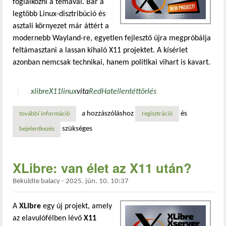
foglalkozni a témával. Bár a
legtöbb Linux-disztribúció és
asztali környezet már áttért a
modernebb Wayland-re, egyetlen fejlesztő újra megpróbálja
feltámasztani a lassan kihaló X11 projektet. A kísérlet
azonban nemcsak technikai, hanem politikai vihart is kavart.
xlibre
X11
linux
vita
RedHat
ellentét
törlés
a hozzászóláshoz
és
további információ
új élet az x11-nek vagy utolsó felvonás? egy fejlesztő harca
regisztráció
szükséges
bejelentkezés
XLibre: van élet az X11 után?
Beküldte
balacy
-
2025. jún. 10. 10:37
A
XLibre
egy új projekt, amely
az elavulófélben lévő
X11