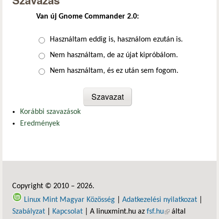
Szavazás
Van új Gnome Commander 2.0:
Választások
Használtam eddig is, használom ezután is.
Nem használtam, de az újat kipróbálom.
Nem használtam, és ez után sem fogom.
Korábbi szavazások
Eredmények
Copyright © 2010 – 2026.
Linux Mint Magyar Közösség
|
Adatkezelési nyilatkozat
|
Szabályzat
|
Kapcsolat
| A linuxmint.hu az
fsf.hu
(külső hivatkozás)
által