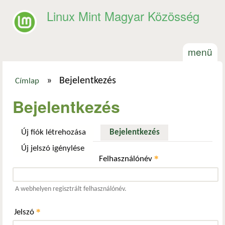
Ugrás a tartalomra
Linux Mint Magyar Közösség
menü
»
Bejelentkezés
Címlap
Jelenlegi hely
Bejelentkezés
Új fiók létrehozása
Bejelentkezés
(aktív fül)
Új jelszó igénylése
*
Felhasználónév
A webhelyen regisztrált felhasználónév.
*
Jelszó