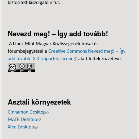
biztosított kiszolgálóin fut.
Nevezd meg! – Így add tovább!
A Linux Mint Magyar Közösségének írásai és
fórumbejegyzései a
Creative Commons Nevezd meg! – Így
add tovább! 3.0 Unported Licenc
(külső hivatkozás)
alatt lettek közzétéve.
Asztali környezetek
Cinnamon Desktop
(külső hivatkozás)
MATE Desktop
(külső hivatkozás)
Xfce Desktop
(külső hivatkozás)