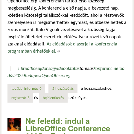
OpenOffice.org konferencián tartott első közösségi
megbeszélésig. A konferencia első napja, a bevezető nap,
kötetlen közösségi találkozókkal kezdődött, ahol a résztvevők
személyesen is megismerhették egymást, és átbeszélhették a
közös munkát. Italo Vignoli vezetésével a közösség tagjai
inspiráló ötleteket cseréltek, előkészítve a következő napok
szakmai előadásait.
Az előadások diasorjai a konferencia
programban érhetőek el.
(külső hivatkozás)
libreoffice
újdonság
videó
oktatás
tanulás
konferencia
előa
dás
2025
Budapest
OpenOffice.org
a hozzászóláshoz
további információ
véget ért a libreoffice conference 2025 – budapesten tar
2 hozzászólás
és
szükséges
regisztráció
bejelentkezés
Ne feledd: indul a
LibreOffice Conference