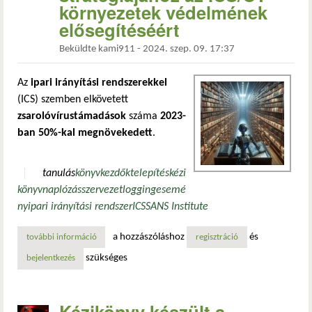
környezetek védelmének
elősegítéséért
Beküldte
kami911
-
2024. szep. 09. 17:37
Az
ipari irányítási rendszerekkel
(ICS) szemben elkövetett
zsarolóvírustámadások
száma
2023-
ban 50%-kal megnövekedett
.
tanulás
könyv
kezdők
telepítés
kézi
könyv
naplózás
szervezet
logging
esemé
ny
ipari irányítási rendszer
ICS
SANS Institute
a hozzászóláshoz
és
további információ
sans útmutató a kritikus infrastruktúrák védelmi stratégiá
regisztráció
szükséges
bejelentkezés
Kézikönyv készült a