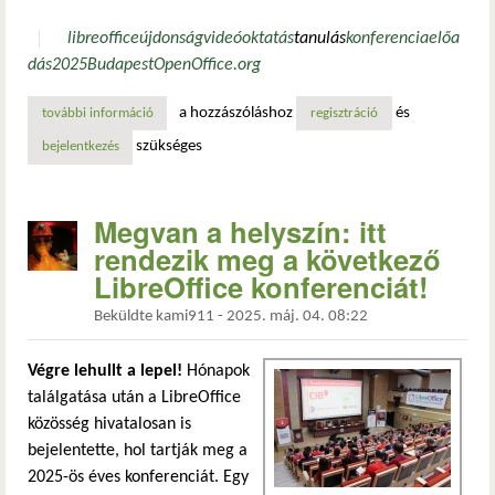
libreoffice
újdonság
videó
oktatás
tanulás
konferencia
előa
dás
2025
Budapest
OpenOffice.org
a hozzászóláshoz
és
további információ
libreoffice conference 2025 – a közösség idén budapesten 
regisztráció
szükséges
bejelentkezés
Megvan a helyszín: itt
rendezik meg a következő
LibreOffice konferenciát!
Beküldte
kami911
-
2025. máj. 04. 08:22
Végre lehullt a lepel!
Hónapok
találgatása után a LibreOffice
közösség hivatalosan is
bejelentette, hol tartják meg a
2025-ös éves konferenciát. Egy