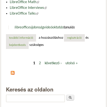
LibreOffice Math
(külső hivatkozás)
LibreOffice Interviews
(külső hivatkozás)
LibreOffice Talks
(külső hivatkozás)
libreoffice
újdonság
videó
oktatás
tanulás
a hozzászóláshoz
és
további információ
további libreoffice videók tartalommal kapcsolatosan
regisztráció
szükséges
bejelentkezés
1
2
következő ›
utolsó »
Oldalak
Keresés az oldalon
Keresés