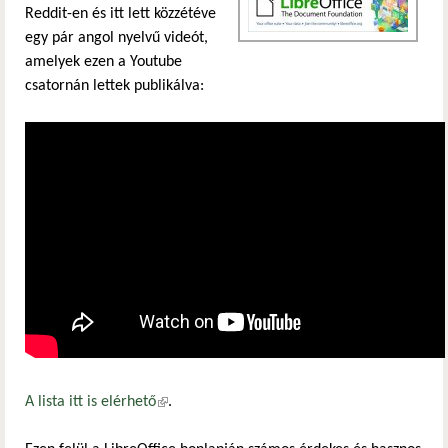
Reddit-en és itt lett közzétéve
egy pár angol nyelvű videót,
amelyek ezen a Youtube
csatornán lettek publikálva:
A lista itt is elérhető
(külső hivatkozás)
.