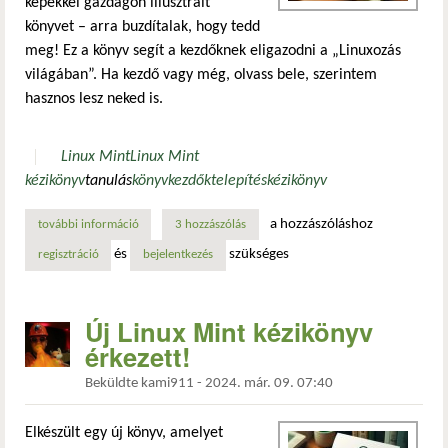
képekkel gazdagon illusztrált
könyvet – arra buzdítalak, hogy tedd
meg! Ez a könyv segít a kezdőknek eligazodni a „Linuxozás
világában”. Ha kezdő vagy még, olvass bele, szerintem
hasznos lesz neked is.
Linux Mint
Linux Mint
kézikönyv
tanulás
könyv
kezdők
telepítés
kézikönyv
a hozzászóláshoz
további információ
közel 1400-an töltötték le az új linux mint kézikönyvet ta
3 hozzászólás
és
szükséges
regisztráció
bejelentkezés
Új Linux Mint kézikönyv
érkezett!
Beküldte
kami911
-
2024. már. 09. 07:40
Elkészült egy új könyv, amelyet