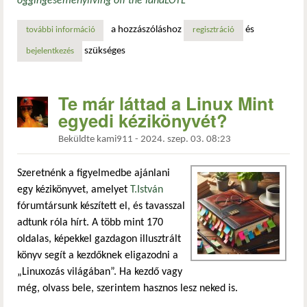
ogging
esemény
living off the land
LOTL
a hozzászóláshoz
és
további információ
kézikönyv készült a szervezetek eseménynaplózásának me
regisztráció
szükséges
bejelentkezés
Te már láttad a Linux Mint
egyedi kézikönyvét?
Beküldte
kami911
-
2024. szep. 03. 08:23
Szeretnénk a figyelmedbe ajánlani
egy kézikönyvet, amelyet
T.István
fórumtársunk készített el, és tavasszal
adtunk róla hírt. A több mint 170
oldalas, képekkel gazdagon illusztrált
könyv segít a kezdőknek eligazodni a
„Linuxozás világában”. Ha kezdő vagy
még, olvass bele, szerintem hasznos lesz neked is.