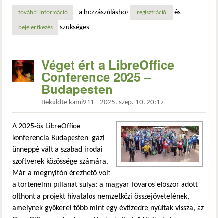
a hozzászóláshoz
és
további információ
a canonical elindította a canonical academy-t – új vizsga
regisztráció
szükséges
bejelentkezés
Véget ért a LibreOffice
Conference 2025 –
Budapesten
Beküldte
kami911
-
2025. szep. 10. 20:17
A 2025-ös LibreOffice
konferencia Budapesten igazi
ünneppé vált a szabad irodai
szoftverek közössége számára.
Már a megnyitón érezhető volt
a történelmi pillanat súlya: a magyar főváros először adott
otthont a projekt hivatalos nemzetközi összejövetelének,
amelynek gyökerei több mint egy évtizedre nyúltak vissza, az