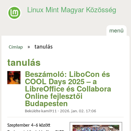
Ugrás a tartalomra
Linux Mint Magyar Közösség
menü
»
tanulás
Címlap
Jelenlegi hely
tanulás
Beszámoló: LiboCon és
COOL Days 2025 – a
LibreOffice és Collabora
Online fejlesztői
Budapesten
Beküldte
kami911
-
2026. jan. 02. 17:06
Szeptember 4–6 között