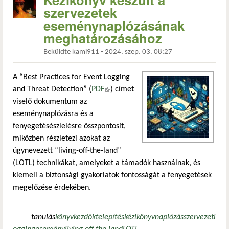
szervezetek
eseménynaplózásának
meghatározásához
Beküldte
kami911
-
2024. szep. 03. 08:27
A “Best Practices for Event Logging
and Threat Detection” (
PDF
(külső hivatkozás)
) címet
viselő dokumentum az
eseménynaplózásra és a
fenyegetésészlelésre összpontosít,
miközben részletezi azokat az
úgynevezett “living-off-the-land”
(LOTL) technikákat, amelyeket a támadók használnak, és
kiemeli a biztonsági gyakorlatok fontosságát a fenyegetések
megelőzése érdekében.
tanulás
könyv
kezdők
telepítés
kézikönyv
naplózás
szervezet
l