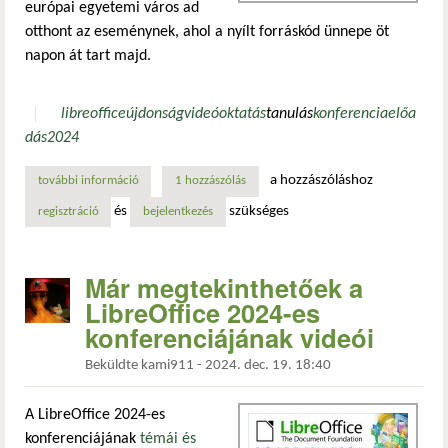
európai egyetemi város ad
otthont az eseménynek, ahol a nyílt forráskód ünnepe öt
napon át tart majd.
libreoffice
újdonság
videó
oktatás
tanulás
konferencia
előa
dás
2024
a hozzászóláshoz
további információ
megvan a helyszín: itt rendezik meg a következő libreoffic
1 hozzászólás
és
szükséges
regisztráció
bejelentkezés
Már megtekinthetőek a
LibreOffice 2024-es
konferenciájának videói
Beküldte
kami911
-
2024. dec. 19. 18:40
A LibreOffice 2024-es
konferenciájának
témái és