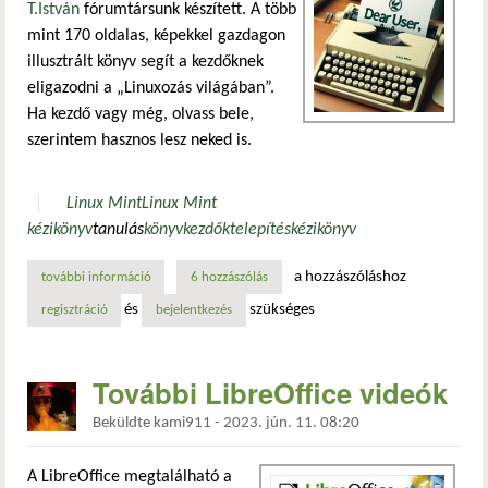
T.István
fórumtársunk készített. A több
mint 170 oldalas, képekkel gazdagon
illusztrált könyv segít a kezdőknek
eligazodni a „Linuxozás világában”.
Ha kezdő vagy még, olvass bele,
szerintem hasznos lesz neked is.
Linux Mint
Linux Mint
kézikönyv
tanulás
könyv
kezdők
telepítés
kézikönyv
a hozzászóláshoz
további információ
új linux mint kézikönyv érkezett! tartalommal kapcsolatos
6 hozzászólás
és
szükséges
regisztráció
bejelentkezés
További LibreOffice videók
Beküldte
kami911
-
2023. jún. 11. 08:20
A LibreOffice megtalálható a