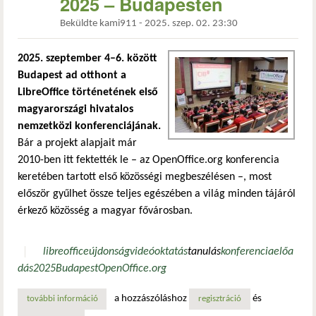
2025 – Budapesten
Beküldte
kami911
-
2025. szep. 02. 23:30
2025. szeptember 4–6. között
Budapest ad otthont a
LibreOffice történetének első
magyarországi hivatalos
nemzetközi konferenciájának.
Bár a projekt alapjait már
2010-ben itt fektették le – az OpenOffice.org konferencia
keretében tartott első közösségi megbeszélésen –, most
először gyűlhet össze teljes egészében a világ minden tájáról
érkező közösség a magyar fővárosban.
libreoffice
újdonság
videó
oktatás
tanulás
konferencia
előa
dás
2025
Budapest
OpenOffice.org
a hozzászóláshoz
és
további információ
ne feledd: indul a libreoffice conference 2025 – budapest
regisztráció