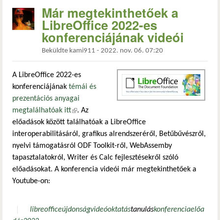
Már megtekinthetőek a
LibreOffice 2022-es
konferenciájának videói
Beküldte
kami911
-
2022. nov. 06. 07:20
A LibreOffice 2022-es
konferenciájának
témái és
prezentációs anyagai
megtalálhatóak itt
(külső hivatkozás)
. Az
előadások között találhatóak a LibreOffice
interoperabilitásáról, grafikus alrendszeréről, Betűbűvészről,
nyelvi támogatásról ODF Toolkit-ről, WebAssemby
tapasztalatokról, Writer és Calc fejlesztésekről szóló
előadásokat. A konferencia videói már megtekinthetőek a
Youtube-on:
libreoffice
újdonság
videó
oktatás
tanulás
konferencia
előa