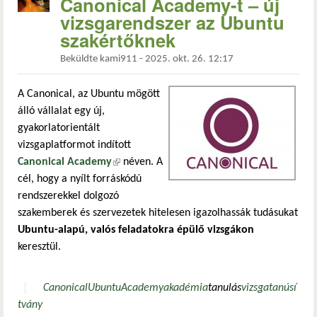
Canonical Academy-t – új
vizsgarendszer az Ubuntu
szakértőknek
Beküldte
kami911
-
2025. okt. 26. 12:17
A Canonical, az Ubuntu mögött
álló vállalat egy új,
gyakorlatorientált
vizsgaplatformot indított
Canonical Academy
(külső hivatkozás)
néven. A
cél, hogy a nyílt forráskódú
rendszerekkel dolgozó
szakemberek és szervezetek hitelesen igazolhassák tudásukat
Ubuntu-alapú, valós feladatokra épülő vizsgákon
keresztül.
Canonical
Ubuntu
Academy
akadémia
tanulás
vizsga
tanúsí
tvány