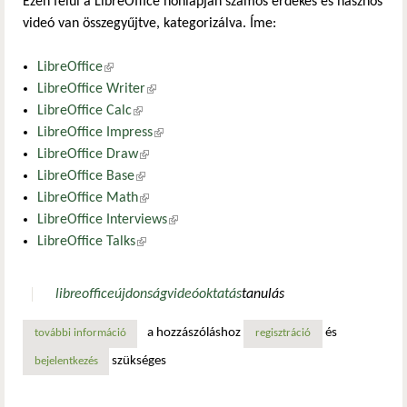
Ezen felül a LibreOffice honlapján számos érdekes és hasznos
videó van összegyűjtve, kategorizálva. Íme:
LibreOffice
(külső hivatkozás)
LibreOffice Writer
(külső hivatkozás)
LibreOffice Calc
(külső hivatkozás)
LibreOffice Impress
(külső hivatkozás)
LibreOffice Draw
(külső hivatkozás)
LibreOffice Base
(külső hivatkozás)
LibreOffice Math
(külső hivatkozás)
LibreOffice Interviews
(külső hivatkozás)
LibreOffice Talks
(külső hivatkozás)
libreoffice
újdonság
videó
oktatás
tanulás
a hozzászóláshoz
és
további információ
további libreoffice videók tartalommal kapcsolatosan
regisztráció
szükséges
bejelentkezés