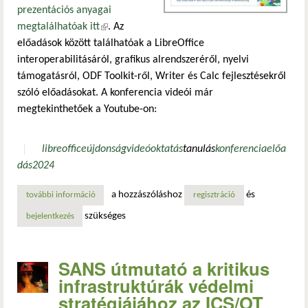
prezentációs anyagai
megtalálhatóak itt
(külső hivatkozás)
. Az
előadások között találhatóak a LibreOffice
interoperabilitásáról, grafikus alrendszeréről, nyelvi
támogatásról, ODF Toolkit-ről, Writer és Calc fejlesztésekről
szóló előadásokat. A konferencia videói már
megtekinthetőek a Youtube-on:
libreoffice
újdonság
videó
oktatás
tanulás
konferencia
előa
dás
2024
a hozzászóláshoz
és
további információ
már megtekinthetőek a libreoffice 2024-es konferenciáján
regisztráció
szükséges
bejelentkezés
SANS útmutató a kritikus
infrastruktúrák védelmi
stratégiájához az ICS/OT