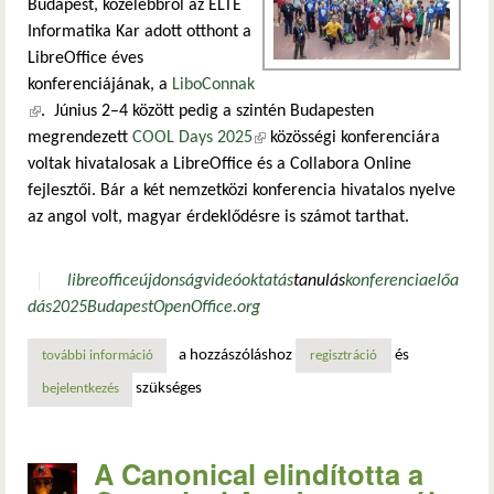
Budapest, közelebbről az ELTE
Informatika Kar adott otthont a
LibreOffice éves
konferenciájának, a
LiboConnak
(külső hivatkozás)
. Június 2–4 között pedig a szintén Budapesten
megrendezett
COOL Days 2025
(külső hivatkozás)
közösségi konferenciára
voltak hivatalosak a LibreOffice és a Collabora Online
fejlesztői. Bár a két nemzetközi konferencia hivatalos nyelve
az angol volt, magyar érdeklődésre is számot tarthat.
libreoffice
újdonság
videó
oktatás
tanulás
konferencia
előa
dás
2025
Budapest
OpenOffice.org
a hozzászóláshoz
és
további információ
beszámoló: libocon és cool days 2025 – a libreoffice és co
regisztráció
szükséges
bejelentkezés
A Canonical elindította a