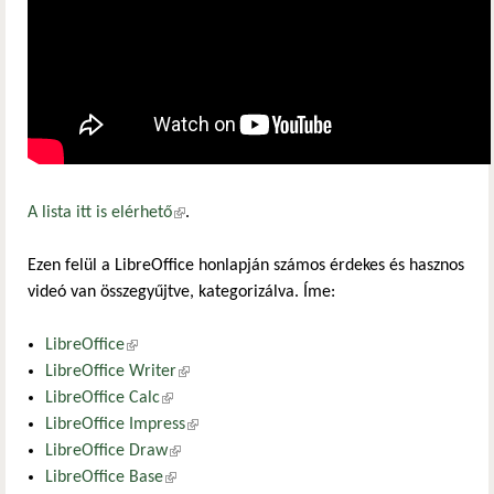
A lista itt is elérhető
(külső hivatkozás)
.
Ezen felül a LibreOffice honlapján számos érdekes és hasznos
videó van összegyűjtve, kategorizálva. Íme:
LibreOffice
(külső hivatkozás)
LibreOffice Writer
(külső hivatkozás)
LibreOffice Calc
(külső hivatkozás)
LibreOffice Impress
(külső hivatkozás)
LibreOffice Draw
(külső hivatkozás)
LibreOffice Base
(külső hivatkozás)