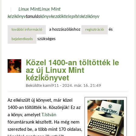
Linux Mint
Linux Mint
kézikönyv
tanulás
könyv
kezdők
telepítés
kézikönyv
a hozzászóláshoz
és
további információ
te már láttad a linux mint egyedi kézikönyvét? tartalomma
regisztráció
szükséges
bejelentkezés
Közel 1400-an töltötték le
az új Linux Mint
kézikönyvet
Beküldte
kami911
-
2024. már. 16. 21:49
Az elkészült új könyvet, már közel
1400-an töltötték le. Köszönjük! Ez az
a könyv, amelyet
T.István
fórumtársunk készített. Ha még nem
szerezted be, a több mint 170 oldalas,