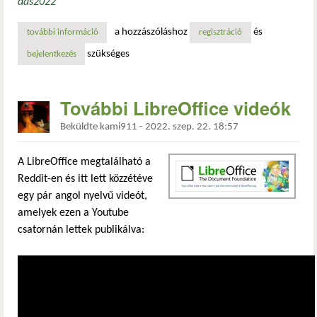
dás
2022
a hozzászóláshoz
és
további információ
már megtekinthetőek a libreoffice 2022-es konferenciáján
regisztráció
szükséges
bejelentkezés
További LibreOffice videók
Beküldte
kami911
-
2022. szep. 22. 18:57
A LibreOffice megtalálható a
Reddit-en és itt lett közzétéve
egy pár angol nyelvű videót,
amelyek ezen a Youtube
csatornán lettek publikálva: