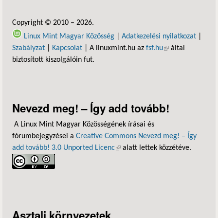
Copyright © 2010 – 2026.
Linux Mint Magyar Közösség
|
Adatkezelési nyilatkozat
|
Szabályzat
|
Kapcsolat
| A linuxmint.hu az
fsf.hu
(külső hivatkozás)
által
biztosított kiszolgálóin fut.
Nevezd meg! – Így add tovább!
A Linux Mint Magyar Közösségének írásai és
fórumbejegyzései a
Creative Commons Nevezd meg! – Így
add tovább! 3.0 Unported Licenc
(külső hivatkozás)
alatt lettek közzétéve.
Asztali környezetek