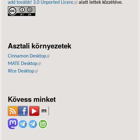
add tovább! 3.0 Unported Licenc
(külső hivatkozás)
alatt lettek közzétéve.
Asztali környezetek
Cinnamon Desktop
(külső hivatkozás)
MATE Desktop
(külső hivatkozás)
Xfce Desktop
(külső hivatkozás)
Kövess minket