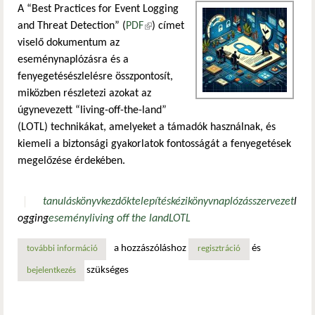
A “Best Practices for Event Logging
and Threat Detection” (
PDF
(külső hivatkozás)
) címet
viselő dokumentum az
eseménynaplózásra és a
fenyegetésészlelésre összpontosít,
miközben részletezi azokat az
úgynevezett “living-off-the-land”
(LOTL) technikákat, amelyeket a támadók használnak, és
kiemeli a biztonsági gyakorlatok fontosságát a fenyegetések
megelőzése érdekében.
tanulás
könyv
kezdők
telepítés
kézikönyv
naplózás
szervezet
l
ogging
esemény
living off the land
LOTL
a hozzászóláshoz
és
további információ
kézikönyv készült a szervezetek eseménynaplózásának me
regisztráció
szükséges
bejelentkezés