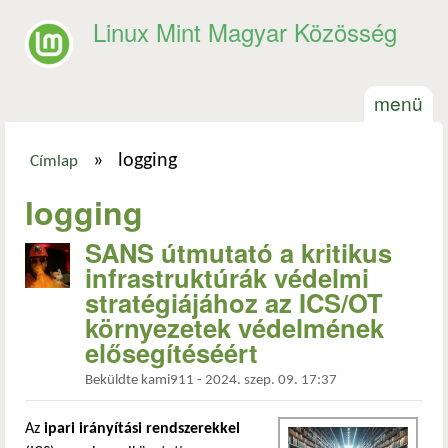
Ugrás a tartalomra
Linux Mint Magyar Közösség
menü
»
logging
Címlap
Jelenlegi hely
logging
SANS útmutató a kritikus
infrastruktúrák védelmi
stratégiájához az ICS/OT
környezetek védelmének
elősegítéséért
Beküldte
kami911
-
2024. szep. 09. 17:37
Az
ipari irányítási rendszerekkel