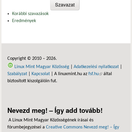
Korábbi szavazások
Eredmények
Copyright © 2010 – 2026.
Linux Mint Magyar Közösség
|
Adatkezelési nyilatkozat
|
Szabályzat
|
Kapcsolat
| A linuxmint.hu az
fsf.hu
(külső hivatkozás)
által
biztosított kiszolgálóin fut.
Nevezd meg! – Így add tovább!
A Linux Mint Magyar Közösségének írásai és
fórumbejegyzései a
Creative Commons Nevezd meg! – Így