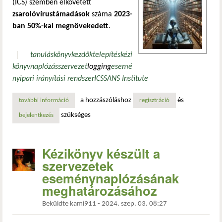
(ICS) szemben elkövetett
zsarolóvírustámadások
száma
2023-
ban 50%-kal megnövekedett
.
tanulás
könyv
kezdők
telepítés
kézi
könyv
naplózás
szervezet
logging
esemé
ny
ipari irányítási rendszer
ICS
SANS Institute
a hozzászóláshoz
és
további információ
sans útmutató a kritikus infrastruktúrák védelmi stratégiá
regisztráció
szükséges
bejelentkezés
Kézikönyv készült a
szervezetek
eseménynaplózásának
meghatározásához
Beküldte
kami911
-
2024. szep. 03. 08:27