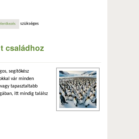
szükséges
solatosan
elentkezés
nt családhoz
gos, segítőkész
rokkal vár minden
 vagy tapasztaltabb
ában, itt mindig találsz