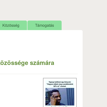
Közösség
Támogatás
 közössége számára