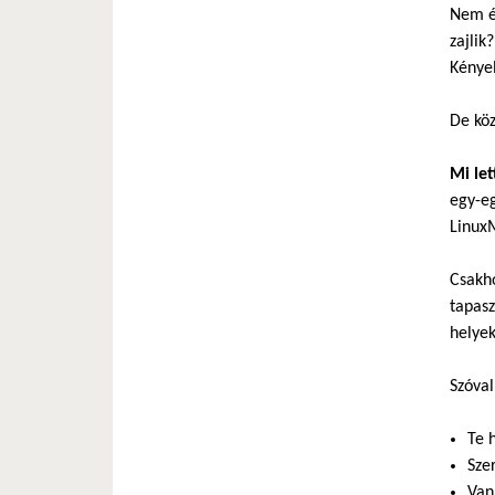
Nem é
zajlik
Kényel
De köz
Mi let
egy-eg
LinuxM
Csakho
tapasz
helyek
Szóva
Te 
Sze
Van