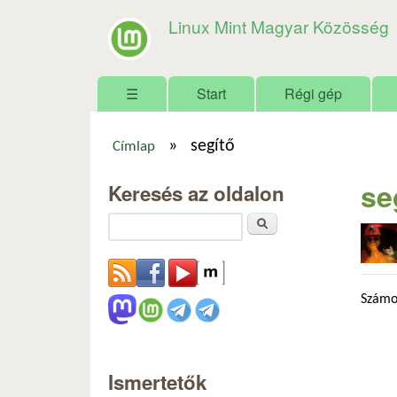
Linux Mint Magyar Közösség
Főmenü
☰
Start
Régi gép
»
segítő
Címlap
Jelenlegi hely
se
Keresés az oldalon
Keresés
Számo
Ismertetők