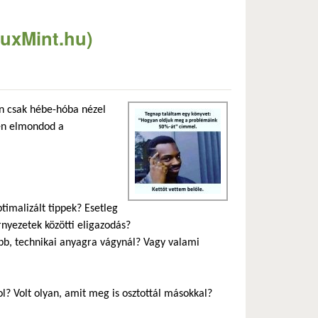
nuxMint.hu)
án csak hébe-hóba nézel
sen elmondod a
timalizált tippek? Esetleg
rnyezetek közötti eligazodás?
bb, technikai anyagra vágynál? Vagy valami
sol? Volt olyan, amit meg is osztottál másokkal?