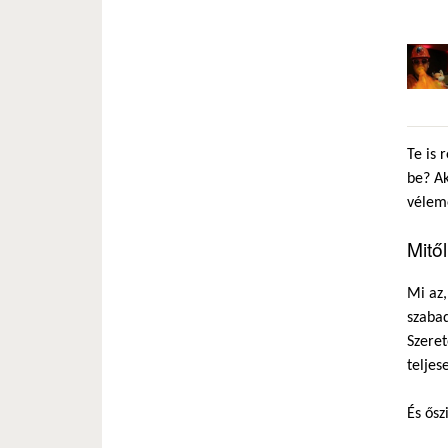
Te is 
be? Ak
vélem
Mitő
Mi az,
szabad
Szeret
telje
És ősz