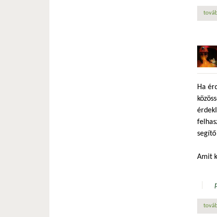
továb
Ha érd
közöss
érdekl
felhas
segítő
Amit k
továb