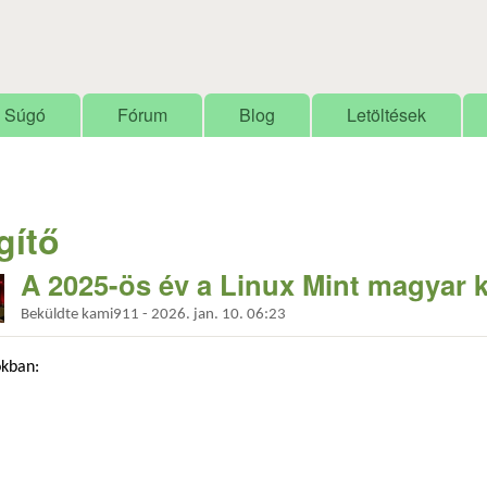
Ugrás a tartalomra
Súgó
Fórum
Blog
Letöltések
gítő
A 2025-ös év a Linux Mint magyar
Beküldte
kami911
-
2026. jan. 10. 06:23
kban: