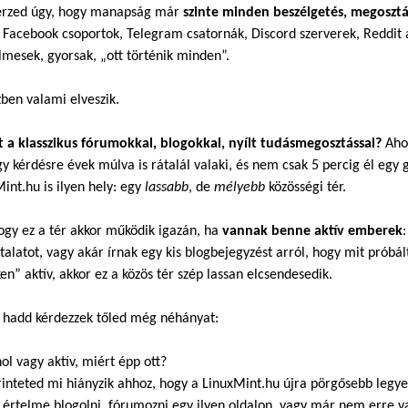
rzed úgy, hogy manapság már
szinte minden beszélgetés, megosztá
? Facebook csoportok, Telegram csatornák, Discord szerverek, Reddit 
mesek, gyorsak, „ott történik minden”.
ben valami elveszik.
t a klasszikus fórumokkal, blogokkal, nyílt tudásmegosztással?
Ahol
y kérdésre évek múlva is rátalál valaki, és nem csak 5 percig él egy 
int.hu is ilyen hely: egy
lassabb
, de
mélyebb
közösségi tér.
gy ez a tér akkor működik igazán, ha
vannak benne aktív emberek
talatot, vagy akár írnak egy kis blogbejegyzést arról, hogy mit prób
en” aktív, akkor ez a közös tér szép lassan elcsendesedik.
l hadd kérdezzek tőled még néhányat:
hol vagy aktív, miért épp ott?
rinteted mi hiányzik ahhoz, hogy a LinuxMint.hu újra pörgősebb legy
 értelme blogolni, fórumozni egy ilyen oldalon, vagy már nem erre v