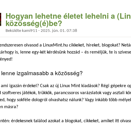
Hogyan lehetne életet lehelni a (Li
közösség(é)be?
Beküldte
kami911
-
2025. jún. 01. 07:38
rendszeresen olvasod a LinuxMint.hu cikkeket, híreket, blogokat? Net
árhogy is, lenne egy-két kérdésünk hozzád – és reméljük, te is szíve
ényed!
l lenne izgalmasabb a közösség?
 ami igazán érdekel? Csak az új Linux Mint kiadások? Régi gépekre op
 szoftveres játékok, trükkök, parancssoros varázslatok vagy asztali kö
ed, hogy sokféle dologról olvashatsz nálunk? Vagy inkább több mélye
sen másra?
intén: érdekesnek találod azokat a blogokat, cikkeket, amiket itt olva