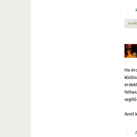
továb
Ha érd
közöss
érdekl
felhas
segítő
Amit k