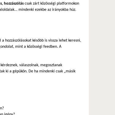
s, hozzászólás
csak zárt közösségi platformokon
aloldalak... mindenki ezekbe az irányokba húz.
 a hozzászólásokat később is vissza lehet keresni,
gondolat, mint a közösségi feedben. A
: kérdeznek, válaszolnak, megosztanak
áltak ki a gépükön. De ha mindenki csak „másik
en?
an igény?