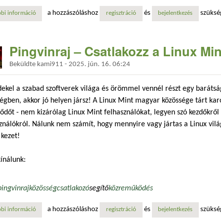
a hozzászóláshoz
és
szüksé
bi információ
pingvinraj – csatlakozz a linux mint családhoz tartalommal kapcsolatos
regisztráció
bejelentkezés
Pingvinraj – Csatlakozz a Linux Mi
Beküldte
kami911
-
2025. jún. 16. 06:24
ekel a szabad szoftverek világa és örömmel vennél részt egy barátsá
égben, akkor jó helyen jársz! A Linux Mint magyar közössége tárt ka
ődőt - nem kizárólag Linux Mint felhasználókat, legyen szó kezdőkről
ználókról. Nálunk nem számít, hogy mennyire vagy jártas a Linux világ
 kezet!
ínálunk:
pingvinraj
közösség
csatlakozó
segítő
közreműködés
a hozzászóláshoz
és
szüksé
bi információ
pingvinraj – csatlakozz a linux mint családhoz tartalommal kapcsolatos
regisztráció
bejelentkezés