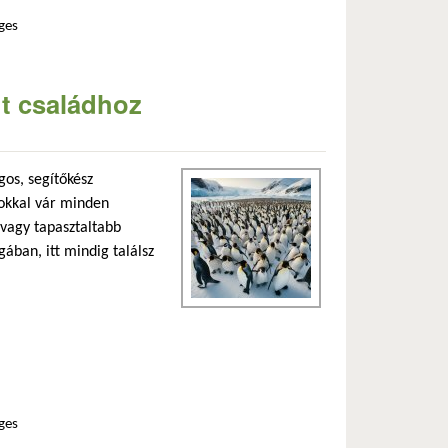
ges
an
nt családhoz
gos, segítőkész
rokkal vár minden
 vagy tapasztaltabb
ában, itt mindig találsz
ges
an