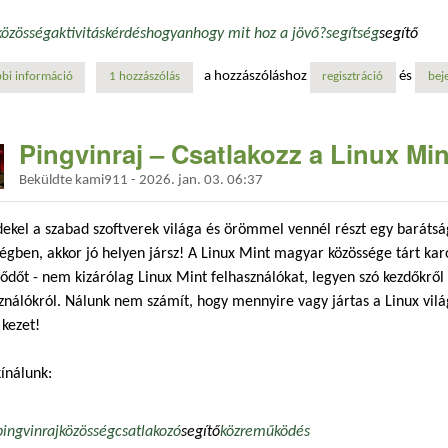
közösség
aktivitás
kérdés
hogyan
hogy mit hoz a jövő?
segítség
segítő
a hozzászóláshoz
és
bi információ
a 2025-ös év a linux mint magyar közössége számára tartalommal kapc
1 hozzászólás
regisztráció
bej
Pingvinraj – Csatlakozz a Linux Mi
Beküldte
kami911
-
2026. jan. 03. 06:37
ekel a szabad szoftverek világa és örömmel vennél részt egy barátsá
égben, akkor jó helyen jársz! A Linux Mint magyar közössége tárt ka
ődőt - nem kizárólag Linux Mint felhasználókat, legyen szó kezdőkről
ználókról. Nálunk nem számít, hogy mennyire vagy jártas a Linux világ
 kezet!
ínálunk:
pingvinraj
közösség
csatlakozó
segítő
közreműködés