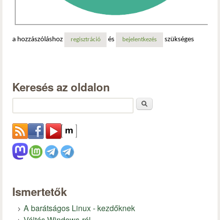
a hozzászóláshoz
és
szükséges
regisztráció
bejelentkezés
Keresés az oldalon
Keresés
Ismertetők
A barátságos Linux - kezdőknek
Váltás Windows-ról