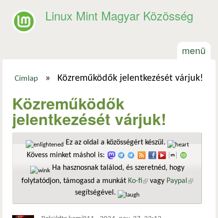
Ugrás a tartalomra
Linux Mint Magyar Közösség
menü
»
Közreműködők jelentkezését várjuk!
Címlap
Jelenlegi hely
Közreműködők
jelentkezését várjuk!
Ez az oldal a közösségért készül.
Kövess minket máshol is:
Ha hasznosnak találod, és szeretnéd, hogy
folytatódjon, támogasd a munkát
Ko-fi
(külső hivatkozás)
vagy
Paypal
(külső
segítségével.
hivatkozá