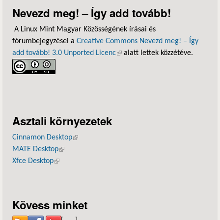
Nevezd meg! – Így add tovább!
A Linux Mint Magyar Közösségének írásai és
fórumbejegyzései a
Creative Commons Nevezd meg! – Így
add tovább! 3.0 Unported Licenc
(külső hivatkozás)
alatt lettek közzétéve.
Asztali környezetek
Cinnamon Desktop
(külső hivatkozás)
MATE Desktop
(külső hivatkozás)
Xfce Desktop
(külső hivatkozás)
Kövess minket