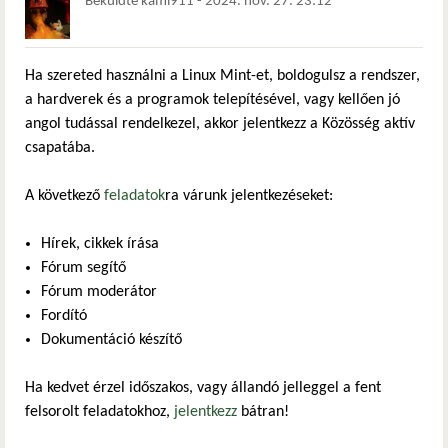
Beküldte
kami911
-
2024. nov. 27. 23:12
Ha szereted használni a Linux Mint-et, boldogulsz a rendszer,
a hardverek és a programok telepítésével, vagy kellően jó
angol tudással rendelkezel, akkor jelentkezz a Közösség aktív
csapatába.
A következő
feladatok
ra várunk jelentkezéseket:
Hírek, cikkek írása
Fórum segítő
Fórum moderátor
Fordító
Dokumentáció készítő
Ha kedvet érzel időszakos, vagy állandó jelleggel a fent
felsorolt feladatokhoz,
jelentkezz
bátran!