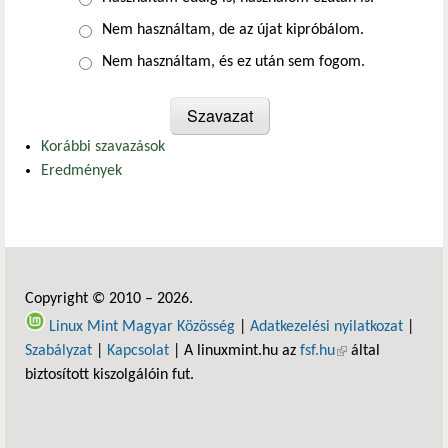
Nem használtam, de az újat kipróbálom.
Nem használtam, és ez után sem fogom.
Korábbi szavazások
Eredmények
Copyright © 2010 – 2026.
Linux Mint Magyar Közösség
|
Adatkezelési nyilatkozat
|
Szabályzat
|
Kapcsolat
| A linuxmint.hu az
fsf.hu
(külső hivatkozás)
által
biztosított kiszolgálóin fut.