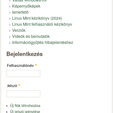
Képernyőképek
Ismertető
Linux Mint kézikönyv (2024)
Linux Mint felhasználói kézikönyv
Verziók
Videók és bemutatók
Információgyűjtés hibajelentéshez
Bejelentkezés
*
Felhasználónév
*
Jelszó
Új fiók létrehozása
Új jelszó igénylése