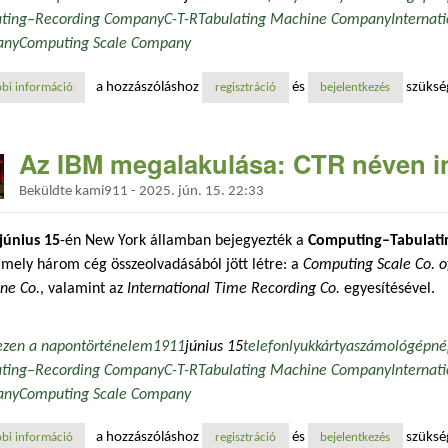
ating–Recording Company
C-T-R
Tabulating Machine Company
Internat
any
Computing Scale Company
a hozzászóláshoz
és
szüksé
bi információ
az ibm megalakulása: ctr néven indult az ipari óriás tartalommal kapcso
regisztráció
bejelentkezés
Az IBM megalakulása: CTR néven ind
Beküldte
kami911
-
2025. jún. 15. 22:33
június 15
-én New York államban bejegyezték a
Computing–Tabulati
amely három cég összeolvadásából jött létre: a
Computing Scale Co. o
ne Co.
, valamint az
International Time Recording Co.
egyesítésével.
ezen a napon
történelem
1911
június 15
telefon
lyukkártya
számológép
né
ating–Recording Company
C-T-R
Tabulating Machine Company
Internat
any
Computing Scale Company
a hozzászóláshoz
és
szüksé
bi információ
az ibm megalakulása: ctr néven indult az ipari óriás tartalommal kapcso
regisztráció
bejelentkezés