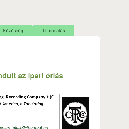
Közösség
Támogatás
ult az ipari óriás
ng–Recording Company-t (C-
f America
, a
Tabulating
pszámlálás
IBM
Computing–