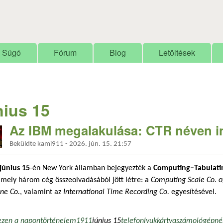
Ugrás a tartalomra
Súgó
Fórum
Blog
Letöltések
nius 15
Az IBM megalakulása: CTR néven ind
Beküldte
kami911
-
2026. jún. 15. 21:57
június 15
-én New York államban bejegyezték a
Computing–Tabulati
amely három cég összeolvadásából jött létre: a
Computing Scale Co. o
ne Co.
, valamint az
International Time Recording Co.
egyesítésével.
ezen a napon
történelem
1911
június 15
telefon
lyukkártya
számológép
né