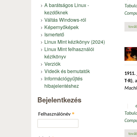
A barátságos Linux -
Tabul
kezdőknek
Comp
Váltás Windows-ról
Képernyőképek
továb
Ismertető
Linux Mint kézikönyv (2024)
Linux Mint felhasználói
kézikönyv
Verziók
Videók és bemutatók
1911. 
Információgyűjtés
T-R)
, 
hibajelentéshez
Machi
Bejelentkezés
Tabul
*
Felhasználónév
Comp
továb