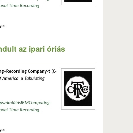
ional Time Recording
ges
latosan
ult az ipari óriás
ng–Recording Company-t (C-
f America
, a
Tabulating
pszámlálás
IBM
Computing–
ional Time Recording
ges
latosan