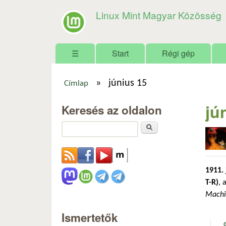
Linux Mint Magyar Közösség
Főmenü
☰
Start
Régi gép
»
június 15
Címlap
Jelenlegi hely
jú
Keresés az oldalon
Keresés
1911. 
T-R)
, 
Machi
Ismertetők