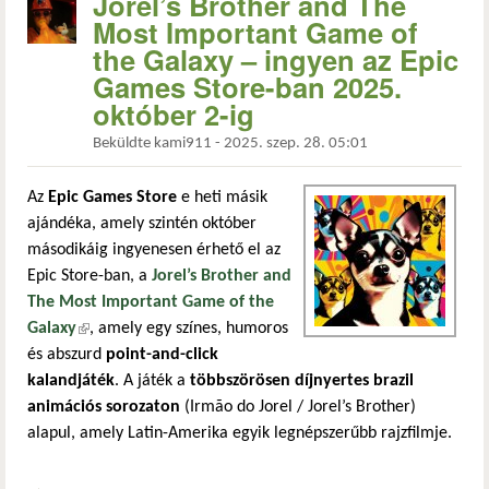
Jorel’s Brother and The
Most Important Game of
the Galaxy – ingyen az Epic
Games Store-ban 2025.
október 2-ig
Beküldte
kami911
-
2025. szep. 28. 05:01
Az
Epic Games Store
e heti másik
ajándéka, amely szintén október
másodikáig ingyenesen érhető el az
Epic Store-ban, a
Jorel’s Brother and
The Most Important Game of the
Galaxy
(külső hivatkozás)
, amely egy színes, humoros
és abszurd
point-and-click
kalandjáték
. A játék a
többszörösen díjnyertes brazil
animációs sorozaton
(Irmão do Jorel / Jorel’s Brother)
alapul, amely Latin-Amerika egyik legnépszerűbb rajzfilmje.