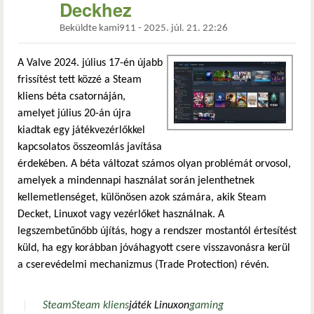
Deckhez
Beküldte
kami911
-
2025. júl. 21. 22:26
A Valve 2024. július 17-én újabb
frissítést tett közzé a Steam
kliens béta csatornáján,
amelyet július 20-án újra
kiadtak egy játékvezérlőkkel
kapcsolatos összeomlás javítása
érdekében. A béta változat számos olyan problémát orvosol,
amelyek a mindennapi használat során jelenthetnek
kellemetlenséget, különösen azok számára, akik Steam
Decket, Linuxot vagy vezérlőket használnak. A
legszembetűnőbb újítás, hogy a rendszer mostantól értesítést
küld, ha egy korábban jóváhagyott csere visszavonásra kerül
a cserevédelmi mechanizmus (Trade Protection) révén.
Steam
Steam kliens
játék Linuxon
gaming