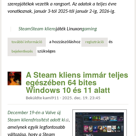
szerepjátékok vezetik a rangsort. Az adatok a teljes évre
vonatkoznak, január 3-tól 2025-től január 2-ig, 2026-ig.
Steam
Steam kliens
játék Linuxon
gaming
a hozzászóláshoz
és
további információ
a valve közzétette a steam 2025-ös legnépszerűbb játékait
regisztráció
szükséges
bejelentkezés
A Steam kliens immár teljes
egészében 64 bites
Windows 10 és 11 alatt
Beküldte
kami911
-
2025. dec. 19. 23:45
December 19-én a Valve új
Steam kliensfrissítést adott ki
(külső hivatkozás)
,
amelynek egyik legfontosabb
változása, hogy a Steam