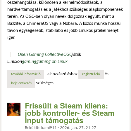
összehangolása, különösen a kernelmódosítások, a
hardvertámogatás és a játékhoz szükséges alapkomponensek
terén. Az OGC-ben olyan nevek dolgoznak együtt, mint a
Bazzite, a ChimeraOS vagy a Nobara. A közös munka hosszú
távon egységesebb, stabilabb és jobb Linuxos játékélményt
ígér.
Open Gaming Collective
OGC
játék
Linuxon
gaming
gaming on Linux
a hozzászóláshoz
és
további információ
megalakult az open gaming collective – új szintre léphet a
regisztráció
szükséges
bejelentkezés
Frissült a Steam kliens:
jobb kontroller- és Steam
Input támogatás
Beküldte
kami911
-
2026. jan. 27. 21:27