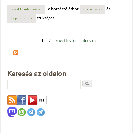
a hozzászóláshoz
és
további információ
megérkezett a steam kliens béta frissítése: fontos javítás
regisztráció
szükséges
bejelentkezés
1
2
következő ›
utolsó »
Oldalak
Keresés az oldalon
Keresés