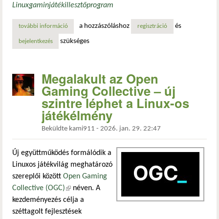
Linux
gamin
játék
illesztőprogram
a hozzászóláshoz
és
további információ
indulhat a muri! több laptopot támogat a gaming illesztő
regisztráció
szükséges
bejelentkezés
Megalakult az Open
Gaming Collective – új
szintre léphet a Linux-os
játékélmény
Beküldte
kami911
-
2026. jan. 29. 22:47
Új együttműködés formálódik a
Linuxos játékvilág meghatározó
szereplői között
Open Gaming
Collective (OGC)
(külső hivatkozás)
néven. A
kezdeményezés célja a
széttagolt fejlesztések