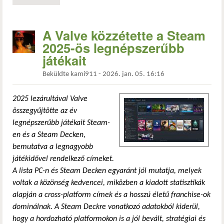
A Valve közzétette a Steam
2025-ös legnépszerűbb
játékait
Beküldte
kami911
-
2026. jan. 05. 16:16
2025 lezárultával Valve
összegyűjtötte az év
legnépszerűbb játékait Steam-
en és a Steam Decken,
bemutatva a legnagyobb
játékidővel rendelkező címeket.
A lista PC-n és Steam Decken egyaránt jól mutatja, melyek
voltak a közönség kedvencei, miközben a kiadott statisztikák
alapján a cross-platform címek és a hosszú életű franchise-ok
dominálnak. A Steam Deckre vonatkozó adatokból kiderül,
hogy a hordozható platformokon is a jól bevált, stratégiai és