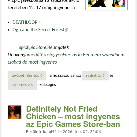
A Epic játékboltban a szokásos akció
keretében 12. 17 óráig ingyenes a
DEATHLOOP
(külső hivatkozás)
Ogu and the Secret Forest
(külső hivatkozás)
epic
Epic Store
Steam
játék
Linuxon
gamer
játékos
ingyen
Free as in Beer
nem szabad
nem
szabad de most ingyenes
a hozzászóláshoz
és
további információ
grátisz játékok a steam-en és az epic-en tartalommal kapcs
regisztráció
szükséges
bejelentkezés
Definitely Not Fried
Chicken – most ingyenes
az Epic Games Store-ban
Beküldte
kami911
-
2026. feb. 02. 22:08