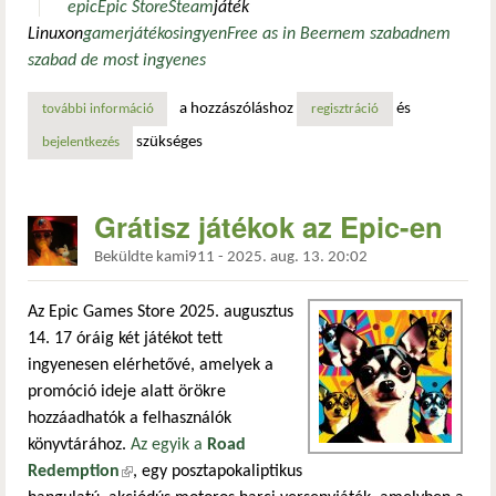
epic
Epic Store
Steam
játék
Linuxon
gamer
játékos
ingyen
Free as in Beer
nem szabad
nem
szabad de most ingyenes
a hozzászóláshoz
és
további információ
jorel’s brother and the most important game of the galaxy
regisztráció
szükséges
bejelentkezés
Grátisz játékok az Epic-en
Beküldte
kami911
-
2025. aug. 13. 20:02
Az Epic Games Store 2025. augusztus
14. 17 óráig két játékot tett
ingyenesen elérhetővé, amelyek a
promóció ideje alatt örökre
hozzáadhatók a felhasználók
könyvtárához.
Az egyik a
Road
Redemption
(külső hivatkozás)
, egy posztapokaliptikus