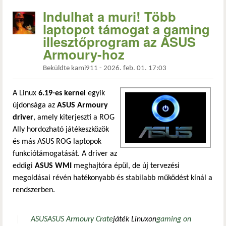
Indulhat a muri! Több
laptopot támogat a gaming
illesztőprogram az ASUS
Armoury-hoz
Beküldte
kami911
-
2026. feb. 01. 17:03
A Linux
6.19-es kernel
egyik
újdonsága az
ASUS Armoury
driver
, amely kiterjeszti a ROG
Ally hordozható játékeszközök
és más ASUS ROG laptopok
funkciótámogatását. A driver az
eddigi
ASUS WMI
meghajtóra épül, de új tervezési
megoldásai révén hatékonyabb és stabilabb működést kínál a
rendszerben.
ASUS
ASUS Armoury Crate
játék Linuxon
gaming on