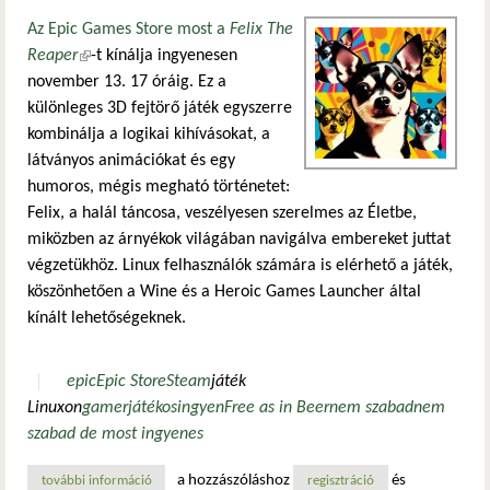
Az Epic Games Store most a
Felix The
Reaper
(külső hivatkozás)
-t kínálja ingyenesen
november 13. 17 óráig. Ez a
különleges 3D fejtörő játék egyszerre
kombinálja a logikai kihívásokat, a
látványos animációkat és egy
humoros, mégis megható történetet:
Felix, a halál táncosa, veszélyesen szerelmes az Életbe,
miközben az árnyékok világában navigálva embereket juttat
végzetükhöz. Linux felhasználók számára is elérhető a játék,
köszönhetően a Wine és a Heroic Games Launcher által
kínált lehetőségeknek.
epic
Epic Store
Steam
játék
Linuxon
gamer
játékos
ingyen
Free as in Beer
nem szabad
nem
szabad de most ingyenes
a hozzászóláshoz
és
további információ
felix the reaper – ingyenes fejtörő a halál táncosával tart
regisztráció