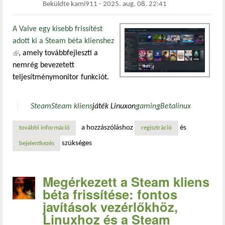
Beküldte
kami911
-
2025. aug. 08. 22:41
A Valve egy kisebb frissítést
adott ki a Steam béta klienshez
(külső hivatkozás)
, amely továbbfejleszti a
nemrég bevezetett
teljesítménymonitor funkciót.
Steam
Steam kliens
játék Linuxon
gaming
Beta
linux
a hozzászóláshoz
és
további információ
a steam teljesítménymonitorja már a cpu hőmérsékletét is
regisztráció
szükséges
bejelentkezés
Megérkezett a Steam kliens
béta frissítése: fontos
javítások vezérlőkhöz,
Linuxhoz és a Steam