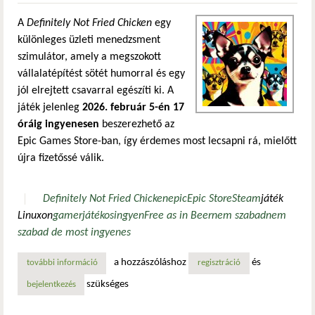
A
Definitely Not Fried Chicken
egy
különleges üzleti menedzsment
szimulátor, amely a megszokott
vállalatépítést sötét humorral és egy
jól elrejtett csavarral egészíti ki. A
játék jelenleg
2026. február 5-én 17
óráig ingyenesen
beszerezhető az
Epic Games Store-ban, így érdemes most lecsapni rá, mielőtt
újra fizetőssé válik.
Definitely Not Fried Chicken
epic
Epic Store
Steam
játék
Linuxon
gamer
játékos
ingyen
Free as in Beer
nem szabad
nem
szabad de most ingyenes
a hozzászóláshoz
és
további információ
definitely not fried chicken – most ingyenes az epic game
regisztráció
szükséges
bejelentkezés