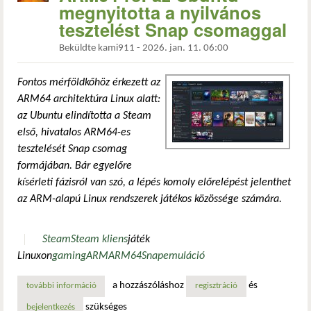
megnyitotta a nyilvános
tesztelést Snap csomaggal
Beküldte
kami911
-
2026. jan. 11. 06:00
Fontos mérföldkőhöz érkezett az
ARM64 architektúra Linux alatt:
az Ubuntu elindította a Steam
első, hivatalos ARM64-es
tesztelését Snap csomag
formájában. Bár egyelőre
kísérleti fázisról van szó, a lépés komoly előrelépést jelenthet
az ARM-alapú Linux rendszerek játékos közössége számára.
Steam
Steam kliens
játék
Linuxon
gaming
ARM
ARM64
Snap
emuláció
a hozzászóláshoz
és
további információ
a steam megérkezhet arm64-re: az ubuntu megnyitotta a ny
regisztráció
szükséges
bejelentkezés