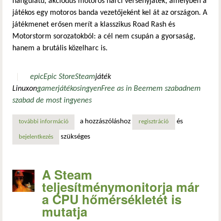
hangulatú, akciódús motoros harci versenyjáték, amelyben a
játékos egy motoros banda vezetőjeként kel át az országon. A
játékmenet erősen merít a klasszikus Road Rash és
Motorstorm sorozatokból: a cél nem csupán a gyorsaság,
hanem a brutális közelharc is.
epic
Epic Store
Steam
játék
Linuxon
gamer
játékos
ingyen
Free as in Beer
nem szabad
nem
szabad de most ingyenes
a hozzászóláshoz
és
további információ
grátisz játékok az epic-en tartalommal kapcsolatosan
regisztráció
szükséges
bejelentkezés
A Steam
teljesítménymonitorja már
a CPU hőmérsékletét is
mutatja