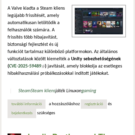
A Valve kiadta a Steam kliens
legújabb frissítését, amely
automatikusan letöltődik a
felhasználók számára. A
frissítés több hibajavítást,
biztonsági fejlesztést és új
funkciót tartalmaz különböző platformokon. Az általános
változtatások között kiemelték a
Unity sebezhetőségének
(
CVE-2025-59489
(külső hivatkozás)
)
javítását, amely blokkolja az esetleges
hibakihasználási próbálkozásokkal indított játékokat.
Steam
Steam kliens
játék Linuxon
gaming
a hozzászóláshoz
és
további információ
valve-frissítés: secure boot kijelzés, joy-con támogatás, ú
regisztráció
szükséges
bejelentkezés