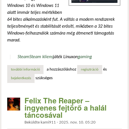
Windows 10 és Windows 11
alatt immár teljes mértékben
64 bites alkalmazásként fut. A váltás a modern rendszerek
teljesítményét és stabilitását erősíti, miközben a 32 bites
Windows-felhasználók számára még átmeneti támogatás
marad.
Steam
Steam kliens
játék Linuxon
gaming
a hozzászóláshoz
és
további információ
a steam kliens immár teljes egészében 64 bites windows 10
regisztráció
szükséges
bejelentkezés
Felix The Reaper –
ingyenes fejtörő a halál
táncosával
Beküldte
kami911
-
2025. nov. 10. 05:20