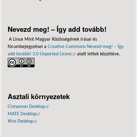
Nevezd meg! – Így add tovább!
A Linux Mint Magyar Közösségének írásai és
fórumbejegyzései a
Creative Commons Nevezd meg! – Így
add tovább! 3.0 Unported Licenc
(külső hivatkozás)
alatt lettek közzétéve.
Asztali környezetek
Cinnamon Desktop
(külső hivatkozás)
MATE Desktop
(külső hivatkozás)
Xfce Desktop
(külső hivatkozás)