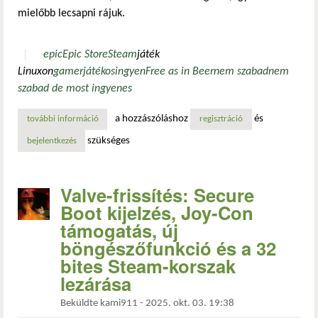
mielőbb lecsapni rájuk.
epic
Epic Store
Steam
játék
Linuxon
gamer
játékos
ingyen
Free as in Beer
nem szabad
nem
szabad de most ingyenes
a hozzászóláshoz
és
további információ
két világ, két hangulat – két ingyenes játék az epic store
regisztráció
szükséges
bejelentkezés
Valve-frissítés: Secure
Boot kijelzés, Joy-Con
támogatás, új
böngészőfunkció és a 32
bites Steam-korszak
lezárása
Beküldte
kami911
-
2025. okt. 03. 19:38