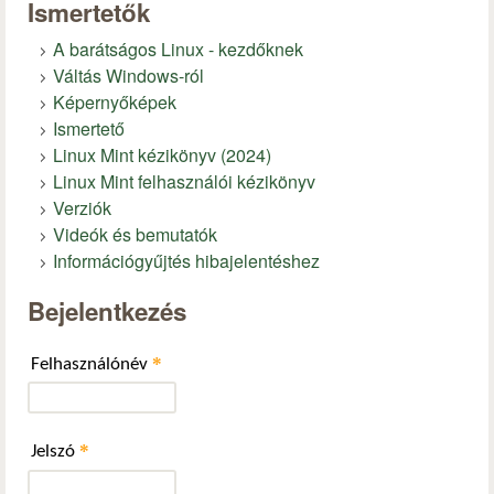
Ismertetők
A barátságos Linux - kezdőknek
Váltás Windows-ról
Képernyőképek
Ismertető
Linux Mint kézikönyv (2024)
Linux Mint felhasználói kézikönyv
Verziók
Videók és bemutatók
Információgyűjtés hibajelentéshez
Bejelentkezés
*
Felhasználónév
*
Jelszó