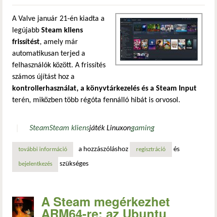
A Valve január 21-én kiadta a
legújabb
Steam kliens
frissítést
, amely már
automatikusan terjed a
felhasználók között. A frissítés
számos újítást hoz a
kontrollerhasználat, a könyvtárkezelés és a Steam Input
terén, miközben több régóta fennálló hibát is orvosol.
Steam
Steam kliens
játék Linuxon
gaming
a hozzászóláshoz
és
további információ
frissült a steam kliens: jobb kontroller- és steam input t
regisztráció
szükséges
bejelentkezés
A Steam megérkezhet
ARM64-re: az Ubuntu