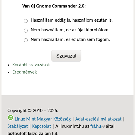
Van új Gnome Commander 2.0:
Választások
Használtam eddig is, használom ezután is.
Nem használtam, de az újat kipróbálom.
Nem használtam, és ez után sem fogom.
Korábbi szavazások
Eredmények
Copyright © 2010 – 2026.
Linux Mint Magyar Közösség
|
Adatkezelési nyilatkozat
|
Szabályzat
|
Kapcsolat
| A linuxmint.hu az
fsf.hu
(külső hivatkozás)
által
biztosított kiszolgálóin fut.