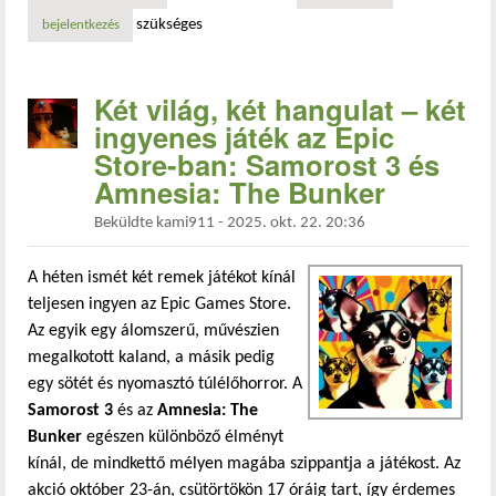
szükséges
bejelentkezés
Két világ, két hangulat – két
ingyenes játék az Epic
Store-ban: Samorost 3 és
Amnesia: The Bunker
Beküldte
kami911
-
2025. okt. 22. 20:36
A héten ismét két remek játékot kínál
teljesen ingyen az Epic Games Store.
Az egyik egy álomszerű, művészien
megalkotott kaland, a másik pedig
egy sötét és nyomasztó túlélőhorror. A
Samorost 3
és az
Amnesia: The
Bunker
egészen különböző élményt
kínál, de mindkettő mélyen magába szippantja a játékost. Az
akció október 23-án, csütörtökön 17 óráig tart, így érdemes