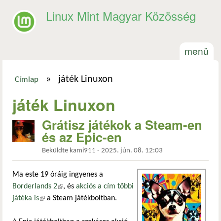
Ugrás a tartalomra
Linux Mint Magyar Közösség
menü
»
játék Linuxon
Címlap
Jelenlegi hely
játék Linuxon
Grátisz játékok a Steam-en
és az Epic-en
Beküldte
kami911
-
2025. jún. 08. 12:03
Ma este 19 óráig ingyenes a
Borderlands 2
(külső hivatkozás)
, és
akciós a cím többi
játéka is
(külső hivatkozás)
a Steam játékboltban.