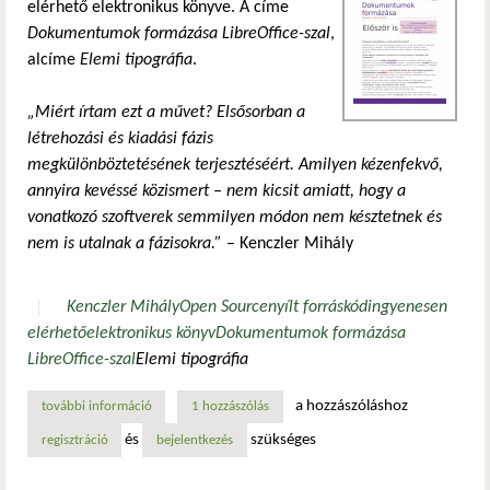
elérhető elektronikus könyve. A címe
Dokumentumok formázása LibreOffice-szal
,
alcíme
Elemi tipográfia
.
„Miért írtam ezt a művet? Elsősorban a
létrehozási és kiadási fázis
megkülönböztetésének terjesztéséért. Amilyen kézenfekvő,
annyira kevéssé közismert – nem kicsit amiatt, hogy a
vonatkozó szoftverek semmilyen módon nem késztetnek és
nem is utalnak a fázisokra.”
– Kenczler Mihály
Kenczler Mihály
Open Source
nyílt forráskód
ingyenesen
elérhető
elektronikus könyv
Dokumentumok formázása
LibreOffice-szal
Elemi tipográfia
a hozzászóláshoz
további információ
kenczler mihály – dokumentumok formázása libreoffice-sz
1 hozzászólás
és
szükséges
regisztráció
bejelentkezés