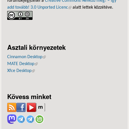
fórumbejegyzései a
Creative Commons Nevezd meg! – Így
add tovább! 3.0 Unported Licenc
(külső hivatkozás)
alatt lettek közzétéve.
Asztali környezetek
Cinnamon Desktop
(külső hivatkozás)
MATE Desktop
(külső hivatkozás)
Xfce Desktop
(külső hivatkozás)
Kövess minket