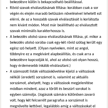
bekezdésre külön is bekapcsolható beállítással.
Rövid szavak elválasztásának tiltása: korábban csak a sor
végén és elején maradó betűszám növelésével lehetett ezt
elérni, de az a hosszabb szavak elválasztását is korlátozta
nem kívánt módon. Most már beállítható az elválasztott
szavak minimális karakterhossza is.
A bekezdés utolsó szava elválasztásának tiltása, pl. mikor a
bekezdés utolsó sorába csak egy-két rövid szótag került egy
egész szó helyett. (Olyan nyelveken, mint az angol,
többnyire ez a megkívánt alapbeállítás, és csak arra a
bekezdésre kapcsolják ki, ahol az utolsó szó olyan hosszú,
hogy érdemesebb inkább elválasztani.)
A számozott listák változáskövetése kijelzi a változások
nélküli (eredeti) sorszámot is, valamint az aktuális
sorszámot, ahelyett, hogy a változások megjelenítése
módban mindent, azaz a törölt és beszúrt sorokat is
egyben számolja. (Jogászok számára különösen zavaró
volt, hogy két felcserélt paragrafus a sorszámot is
megnövelte kettővel, legalábbis amíg a változásokat el