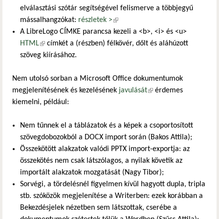
elválasztási szótár segítségével felismerve a többjegyű
mássalhangzókat:
részletek >
(külső hivatkozás)
A LibreLogo CÍMKE parancsa kezeli a <b>, <i> és <u>
HTML
(külső hivatkozás)
címkét a (részben) félkövér, dőlt és aláhúzott
szöveg kiírásához.
Nem utolsó sorban a Microsoft Office dokumentumok
megjelenítésének és kezelésének
javulását
(külső hivatkozás)
érdemes
kiemelni, például:
Nem tűnnek el a táblázatok és a képek a csoportosított
szövegdobozokból a DOCX import során (Bakos Attila);
Összekötött alakzatok valódi PPTX import-exportja: az
összekötés nem csak látszólagos, a nyilak követik az
importált alakzatok mozgatását (Nagy Tibor);
Sorvégi, a tördelésnél figyelmen kívül hagyott dupla, tripla
stb. szóközök megjelenítése a Writerben: ezek korábban a
Bekezdésjelek nézetben sem látszottak, cserébe a