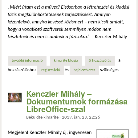
„Miért írtam ezt a művet? Elsősorban a létrehozási és kiadási
fázis megkülönböztetésének terjesztéséért. Amilyen
kézenfekvő, annyira kevéssé közismert – nem kicsit amiatt,
hogy a vonatkozó szoftverek semmilyen módon nem
késztetnek és nem is utalnak a fázisokra.”
– Kenczler Mihály
a
további információ
kenczler mihály – dokumentumok formázása libreoffice-sz
kimarite blogja
5 hozzászólás
hozzászóláshoz
és
szükséges
regisztráció
bejelentkezés
Kenczler Mihály –
Dokumentumok formázása
LibreOffice-szal
Beküldte
kimarite
-
2019. jan. 23. 22:26
Megjelent Kenczler Mihály új, ingyenesen