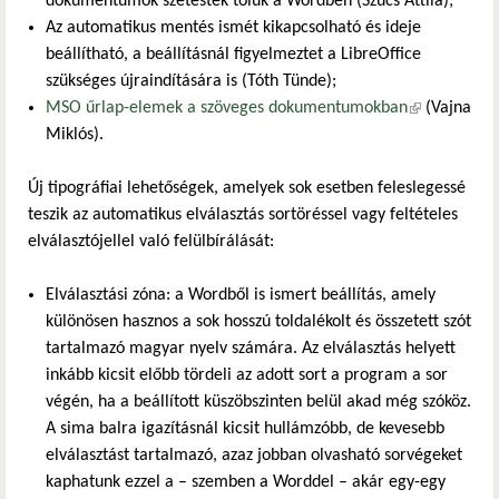
dokumentumok szétestek tőlük a Wordben (Szűcs Attila);
Az automatikus mentés ismét kikapcsolható és ideje
beállítható, a beállításnál figyelmeztet a LibreOffice
szükséges újraindítására is (Tóth Tünde);
MSO űrlap-elemek a szöveges dokumentumokban
(külső
(Vajna
Miklós).
hivatkozás)
Új tipográfiai lehetőségek, amelyek sok esetben feleslegessé
teszik az automatikus elválasztás sortöréssel vagy feltételes
elválasztójellel való felülbírálását:
Elválasztási zóna: a Wordből is ismert beállítás, amely
különösen hasznos a sok hosszú toldalékolt és összetett szót
tartalmazó magyar nyelv számára. Az elválasztás helyett
inkább kicsit előbb tördeli az adott sort a program a sor
végén, ha a beállított küszöbszinten belül akad még szóköz.
A sima balra igazításnál kicsit hullámzóbb, de kevesebb
elválasztást tartalmazó, azaz jobban olvasható sorvégeket
kaphatunk ezzel a – szemben a Worddel – akár egy-egy