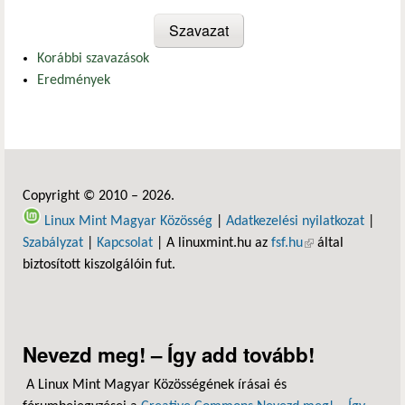
Korábbi szavazások
Eredmények
Copyright © 2010 – 2026.
Linux Mint Magyar Közösség
|
Adatkezelési nyilatkozat
|
Szabályzat
|
Kapcsolat
| A linuxmint.hu az
fsf.hu
(külső hivatkozás)
által
biztosított kiszolgálóin fut.
Nevezd meg! – Így add tovább!
A Linux Mint Magyar Közösségének írásai és