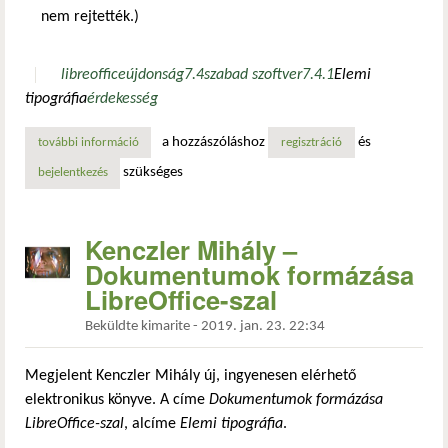
nem rejtették.)
libreoffice
újdonság
7.4
szabad szoftver
7.4.1
Elemi
tipográfia
érdekesség
a hozzászóláshoz
és
további információ
pár érdekesség még a libreoffice 7.4 community verziója 
regisztráció
szükséges
bejelentkezés
Kenczler Mihály –
Dokumentumok formázása
LibreOffice-szal
Beküldte
kimarite
-
2019. jan. 23. 22:34
Megjelent Kenczler Mihály új, ingyenesen elérhető
elektronikus könyve. A címe
Dokumentumok formázása
LibreOffice-szal
, alcíme
Elemi tipográfia
.