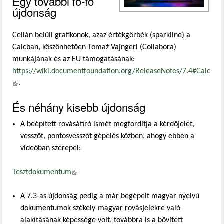
Egy további fő-fő
újdonság
Cellán belüli grafikonok, azaz értékgörbék (sparkline) a
Calcban, köszönhetően Tomaž Vajngerl (Collabora)
munkájának és az EU támogatásának:
https://wiki.documentfoundation.org/ReleaseNotes/7.4#Calc
(külső hivatkozás)
.
És néhány kisebb újdonság
A beépített rovásátíró ismét megfordítja a kérdőjelet,
vesszőt, pontosvesszőt gépelés közben, ahogy ebben a
videóban szerepel:
Tesztdokumentum
(külső hivatkozás)
A 7.3-as újdonság pedig a már begépelt magyar nyelvű
dokumentumok székely-magyar rovásjelekre való
alakításának képessége volt, továbbra is a bővített