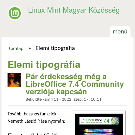
Ugrás a tartalomra
Linux Mint Magyar Közösség
menü
»
Elemi tipográfia
Címlap
Jelenlegi hely
Elemi tipográfia
Pár érdekesség még a
LibreOffice 7.4 Community
verziója kapcsán
Beküldte
kami911
-
2022. szep. 17. 18:11
További hasznos funkciók
Németh László írása nyomán: