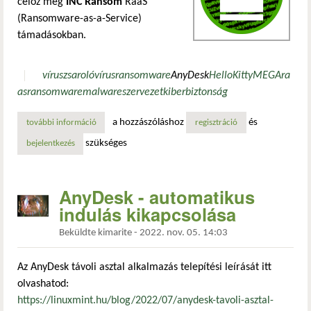
céloz meg
INC Ransom
RaaS
(Ransomware-as-a-Service)
támadásokban.
vírus
zsarolóvírus
ransomware
AnyDesk
HelloKitty
MEGA
ra
as
ransomware
malware
szervezet
kiberbiztonság
a hozzászóláshoz
és
további információ
a vanilla tempest az inc ransomware-rel sújtja az egészsé
regisztráció
szükséges
bejelentkezés
AnyDesk - automatikus
indulás kikapcsolása
Beküldte
kimarite
-
2022. nov. 05. 14:03
Az AnyDesk távoli asztal alkalmazás telepítési leírását itt
olvashatod:
https://linuxmint.hu/blog/2022/07/anydesk-tavoli-asztal-