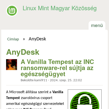
Ugrás a tartalomra
Linux Mint Magyar Közösség
menü
»
AnyDesk
Címlap
Jelenlegi hely
AnyDesk
A Vanilla Tempest az INC
ransomware-rel sújtja az
egészségügyet
Beküldte
kami911
-
2024. szep. 25. 22:02
A Microsoft állítása szerint a
Vanilla
Tempest
zsarolóvírus csoport
amerikai egészségügyi szervezeteket