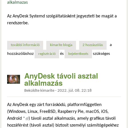
alkalmazas
Az AnyDesk Systemd szolgáltatásként jegyezteti be magát a
rendszerbe.
a
további információ
anydesk - automatikus indulás kikapcsolása tartalommal k
kimarite blogja
2 hozzászólás
hozzászóláshoz
és
szükséges
regisztráció
bejelentkezés
AnyDesk távoli asztal
alkalmazás
Beküldte
kimarite
-
2022. júl. 08. 22:18
Az AnyDesk egy zárt forráskódú, platformfüggetlen
(Windows, Linux, FreeBSD, Raspberry Pie, macOS, iOS,
Android
*
(külső hivatkozás)
) távoli asztal alkalmazás, amely grafikus távoli
hozzáférést (távoli asztal) biztosít személyi számítógépekhez