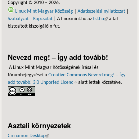
Copyright © 2010 – 2026.
Linux Mint Magyar Közösség
|
Adatkezelési nyilatkozat
|
Szabályzat
|
Kapcsolat
| A linuxmint.hu az
fsf.hu
(külső hivatkozás)
által
biztosított kiszolgálóin fut.
Nevezd meg! – Így add tovább!
A Linux Mint Magyar Közösségének írásai és
fórumbejegyzései a
Creative Commons Nevezd meg! – Így
add tovább! 3.0 Unported Licenc
(külső hivatkozás)
alatt lettek közzétéve.
Asztali környezetek
Cinnamon Desktop
(külső hivatkozás)