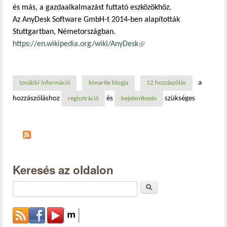
és más, a gazdaalkalmazást futtató eszközökhöz.
Az AnyDesk Software GmbH-t 2014-ben alapították
Stuttgartban, Németországban.
https://en.wikipedia.org/wiki/AnyDesk
(külső hivatkozás)
a
további információ
anydesk távoli asztal alkalmazás tartalommal kapcsolatosa
kimarite blogja
12 hozzászólás
hozzászóláshoz
és
szükséges
regisztráció
bejelentkezés
Keresés az oldalon
Keresés