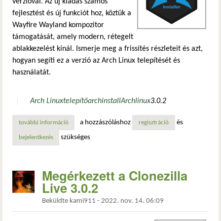
verzióval. Az új kiadás számos
fejlesztést és új funkciót hoz, köztük a
Wayfire Wayland kompozitor
támogatását, amely modern, rétegelt
ablakkezelést kínál. Ismerje meg a frissítés részleteit és azt,
hogyan segíti ez a verzió az Arch Linux telepítését és
használatát.
Arch Linux
telepítő
archinstall
Arch
linux
3.0.2
a hozzászóláshoz
és
további információ
az archinstall 3.0.2: támogatás a wayfire wayland kompoz
regisztráció
szükséges
bejelentkezés
Megérkezett a Clonezilla
Live 3.0.2
Beküldte
kami911
-
2022. nov. 14. 06:09