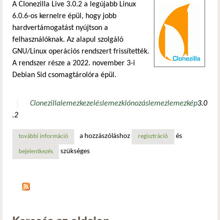
A Clonezilla Live 3.0.2 a legújabb Linux
6.0.6-os kernelre épül, hogy jobb
hardvertámogatást nyújtson a
felhasználóknak. Az alapul szolgáló
GNU/Linux operációs rendszert frissítették.
A rendszer része a 2022. november 3-i
Debian Sid csomagtárolóra épül.
Clonezilla
lemezkezelés
lemezklónozás
lemez
lemezkép
3.0
.2
a hozzászóláshoz
és
további információ
megérkezett a clonezilla live 3.0.2 tartalommal kapcsolato
regisztráció
szükséges
bejelentkezés