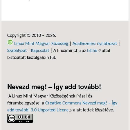
Copyright © 2010 – 2026.
Linux Mint Magyar Közösség
|
Adatkezelési nyilatkozat
|
Szabályzat
|
Kapcsolat
| A linuxmint.hu az
fsf.hu
(külső hivatkozás)
által
biztosított kiszolgálóin fut.
Nevezd meg! – Így add tovább!
A Linux Mint Magyar Közösségének írásai és
fórumbejegyzései a
Creative Commons Nevezd meg! – Így
add tovább! 3.0 Unported Licenc
(külső hivatkozás)
alatt lettek közzétéve.