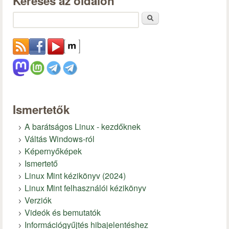
Keresés az oldalon
Keresés
Ismertetők
A barátságos Linux - kezdőknek
Váltás Windows-ról
Képernyőképek
Ismertető
Linux Mint kézikönyv (2024)
Linux Mint felhasználói kézikönyv
Verziók
Videók és bemutatók
Információgyűjtés hibajelentéshez