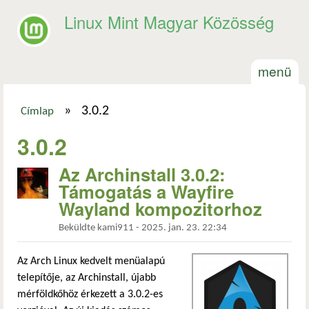
Ugrás a tartalomra
Linux Mint Magyar Közösség
menü
»
3.0.2
Címlap
Jelenlegi hely
3.0.2
Az Archinstall 3.0.2:
Támogatás a Wayfire
Wayland kompozitorhoz
Beküldte
kami911
-
2025. jan. 23. 22:34
Az Arch Linux kedvelt menüalapú
telepítője, az Archinstall, újabb
mérföldkőhöz érkezett a 3.0.2-es