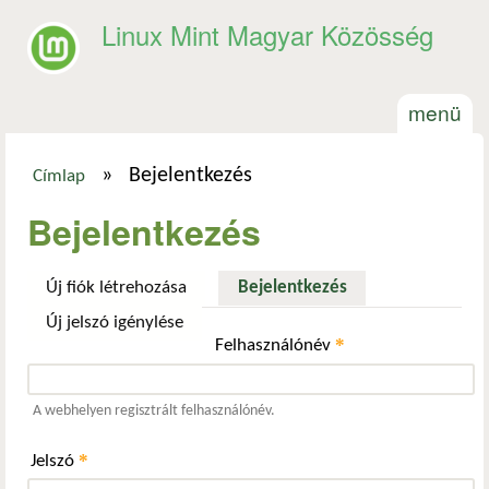
Ugrás a tartalomra
Linux Mint Magyar Közösség
menü
»
Bejelentkezés
Címlap
Jelenlegi hely
Bejelentkezés
Új fiók létrehozása
Bejelentkezés
(aktív fül)
Új jelszó igénylése
*
Felhasználónév
A webhelyen regisztrált felhasználónév.
*
Jelszó