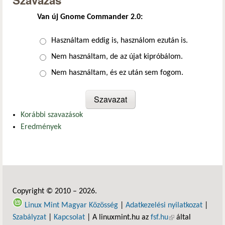
Szavazás
Van új Gnome Commander 2.0:
Választások
Használtam eddig is, használom ezután is.
Nem használtam, de az újat kipróbálom.
Nem használtam, és ez után sem fogom.
Korábbi szavazások
Eredmények
Copyright © 2010 – 2026.
Linux Mint Magyar Közösség
|
Adatkezelési nyilatkozat
|
Szabályzat
|
Kapcsolat
| A linuxmint.hu az
fsf.hu
(külső hivatkozás)
által