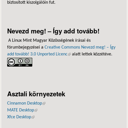
biztosított kiszolgálóin fut.
Nevezd meg! – Így add tovább!
A Linux Mint Magyar Közösségének írásai és
fórumbejegyzései a
Creative Commons Nevezd meg! – Így
add tovább! 3.0 Unported Licenc
(külső hivatkozás)
alatt lettek közzétéve.
Asztali környezetek
Cinnamon Desktop
(külső hivatkozás)
MATE Desktop
(külső hivatkozás)
Xfce Desktop
(külső hivatkozás)