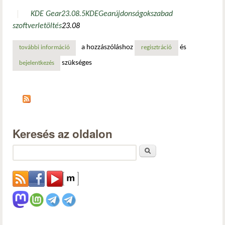
KDE Gear
23.08.5
KDE
Gear
újdonságok
szabad
szoftver
letöltés
23.08
a hozzászóláshoz
és
további információ
elkészült a kde gear 23.08.5 tartalommal kapcsolatosan
regisztráció
szükséges
bejelentkezés
Keresés az oldalon
Keresés