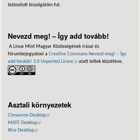
biztosított kiszolgálóin fut.
Nevezd meg! – Így add tovább!
A Linux Mint Magyar Közösségének írásai és
fórumbejegyzései a
Creative Commons Nevezd meg! – Így
add tovább! 3.0 Unported Licenc
(külső hivatkozás)
alatt lettek közzétéve.
Asztali környezetek
Cinnamon Desktop
(külső hivatkozás)
MATE Desktop
(külső hivatkozás)
Xfce Desktop
(külső hivatkozás)