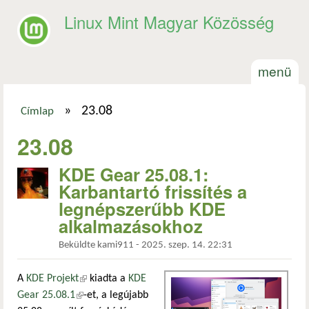
Ugrás a tartalomra
Linux Mint Magyar Közösség
menü
»
23.08
Címlap
Jelenlegi hely
23.08
KDE Gear 25.08.1:
Karbantartó frissítés a
legnépszerűbb KDE
alkalmazásokhoz
Beküldte
kami911
-
2025. szep. 14. 22:31
A
KDE Projekt
(külső hivatkozás)
kiadta a
KDE
Gear 25.08.1
(külső hivatkozás)
-et, a legújabb