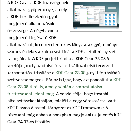
A KDE Gear a KDE közösségének
alkalmazásgyűjteménye, amely
a KDE-hez illeszkedő együtt
megjelenő alkalmazások
összessége. A négyhavonta
megjelenő kiegészítő KDE
alkalmazások, keretrendszerek és könyvtárak gyűjteménye
számos érdekes alkalmazást kínál a KDE asztali környezet
rajongóinak. A KDE projekt kiadta a KDE Gear 23.08.5
verzióját, mely az utolsó frissített változat első tervezett
karbantartási frissítése a
KDE Gear 23.08
(külső hivatkozás)
nyílt forráskódú
szoftvercsomagnak. Bár az is igaz, hogy ezt gondoltuk
a KDE
Gear 23.08.4-ről is, amely szintén a sorozat utolsó
frissítéseként jelent meg.
A verzió célja, hogy további
hibajavításokat kínáljon, mielőtt a nagy várakozással várt
KDE Plasma 6 asztali környezet és KDE Frameworks 6
részeként még ebben a hónapban megjelenik a jelentős KDE
Gear 24.02-es frissítés.