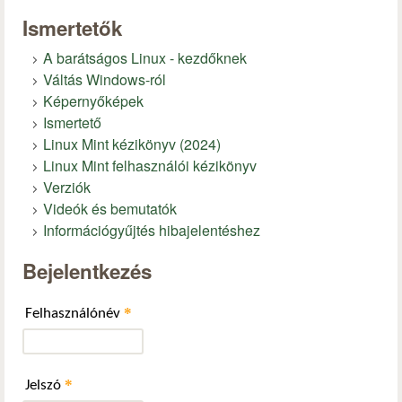
Ismertetők
A barátságos Linux - kezdőknek
Váltás Windows-ról
Képernyőképek
Ismertető
Linux Mint kézikönyv (2024)
Linux Mint felhasználói kézikönyv
Verziók
Videók és bemutatók
Információgyűjtés hibajelentéshez
Bejelentkezés
*
Felhasználónév
*
Jelszó