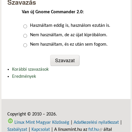
Szavazás
Van új Gnome Commander 2.0:
Választások
Használtam eddig is, használom ezután is.
Nem használtam, de az újat kipróbálom.
Nem használtam, és ez után sem fogom.
Korábbi szavazások
Eredmények
Copyright © 2010 – 2026.
Linux Mint Magyar Közösség
|
Adatkezelési nyilatkozat
|
Szabályzat
|
Kapcsolat
| A linuxmint.hu az
fsf.hu
(külső hivatkozás)
által