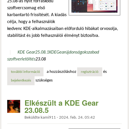
25.08-as nyílt forráskódú
szoftvercsomag első
karbantartó frissítését. A kiadás
célja, hogy a felhasználók
kedvenc KDE-alkalmazásaiban előforduló hibákat orvosolja,
stabilitást és jobb felhasználói élményt biztosítva.
KDE Gear
25.08.1
KDE
Gear
újdonságok
szabad
szoftver
letöltés
23.08
a hozzászóláshoz
és
további információ
kde gear 25.08.1: karbantartó frissítés a legnépszerűbb k
regisztráció
szükséges
bejelentkezés
Elkészült a KDE Gear
23.08.5
Beküldte
kami911
-
2024. feb. 24. 05:42