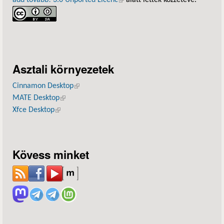
add tovább! 3.0 Unported Licenc
(külső hivatkozás)
alatt lettek közzétéve.
Asztali környezetek
Cinnamon Desktop
(külső hivatkozás)
MATE Desktop
(külső hivatkozás)
Xfce Desktop
(külső hivatkozás)
Kövess minket