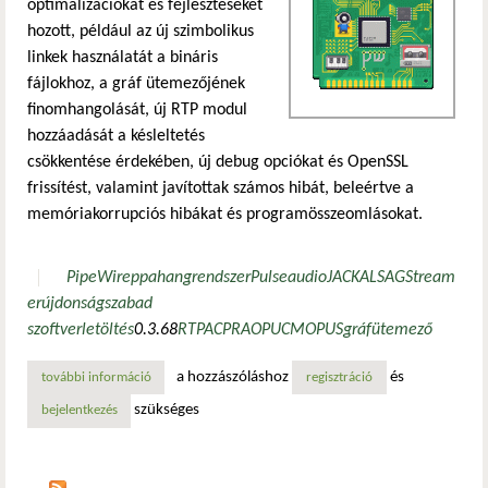
optimalizációkat és fejlesztéseket
hozott, például az új szimbolikus
linkek használatát a bináris
fájlokhoz, a gráf ütemezőjének
finomhangolását, új RTP modul
hozzáadását a késleltetés
csökkentése érdekében, új debug opciókat és OpenSSL
frissítést, valamint javítottak számos hibát, beleértve a
memóriakorrupciós hibákat és programösszeomlásokat.
PipeWire
ppa
hangrendszer
Pulseaudio
JACK
ALSA
GStream
er
újdonság
szabad
szoftver
letöltés
0.3.68
RTP
ACP
RAOP
UCM
OPUS
gráf
ütemező
a hozzászóláshoz
és
további információ
a pipewire újdonságai: szimbolikus linkek a bináris fájlokh
regisztráció
szükséges
bejelentkezés