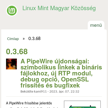
Ugrás a tartalomra
Linux Mint Magyar Közösség
menü
»
0.3.68
Címlap
Jelenlegi hely
0.3.68
A PipeWire újdonságai:
szimbolikus linkek a bináris
fájlokhoz, új RTP modul,
debug opció, OpenSSL
frissítés és bugfixek
Beküldte
kami911
-
2023. ápr. 07. 22:32
A PipeWire frissítése jelentős