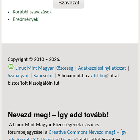
Korábbi szavazások
Eredmények
Copyright © 2010 – 2026.
Linux Mint Magyar Közösség
|
Adatkezelési nyilatkozat
|
Szabályzat
|
Kapcsolat
| A linuxmint.hu az
fsf.hu
(külső hivatkozás)
által
biztosított kiszolgálóin fut.
Nevezd meg! – Így add tovább!
A Linux Mint Magyar Közösségének írásai és
fórumbejegyzései a
Creative Commons Nevezd meg! – Így