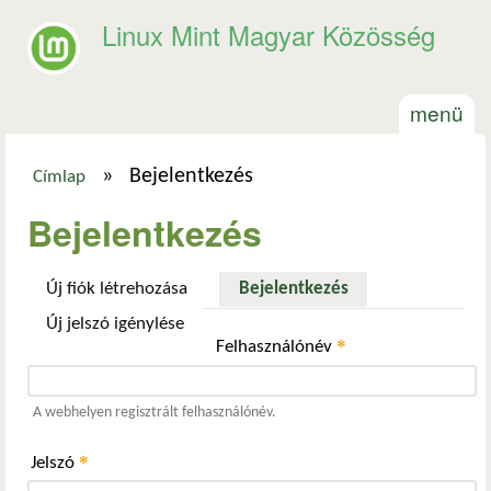
Ugrás a tartalomra
Linux Mint Magyar Közösség
menü
»
Bejelentkezés
Címlap
Jelenlegi hely
Bejelentkezés
Új fiók létrehozása
Bejelentkezés
(aktív fül)
Új jelszó igénylése
*
Felhasználónév
A webhelyen regisztrált felhasználónév.
*
Jelszó