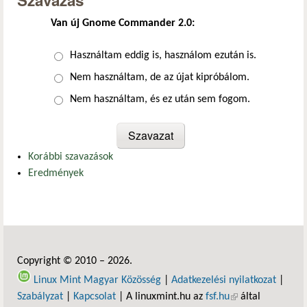
Szavazás
Van új Gnome Commander 2.0:
Választások
Használtam eddig is, használom ezután is.
Nem használtam, de az újat kipróbálom.
Nem használtam, és ez után sem fogom.
Korábbi szavazások
Eredmények
Copyright © 2010 – 2026.
Linux Mint Magyar Közösség
|
Adatkezelési nyilatkozat
|
Szabályzat
|
Kapcsolat
| A linuxmint.hu az
fsf.hu
(külső hivatkozás)
által