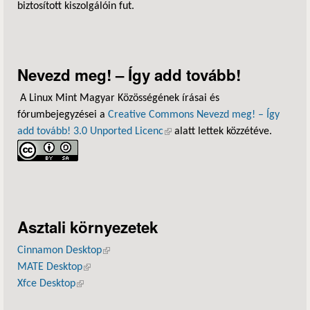
biztosított kiszolgálóin fut.
Nevezd meg! – Így add tovább!
A Linux Mint Magyar Közösségének írásai és
fórumbejegyzései a
Creative Commons Nevezd meg! – Így
add tovább! 3.0 Unported Licenc
(külső hivatkozás)
alatt lettek közzétéve.
Asztali környezetek
Cinnamon Desktop
(külső hivatkozás)
MATE Desktop
(külső hivatkozás)
Xfce Desktop
(külső hivatkozás)